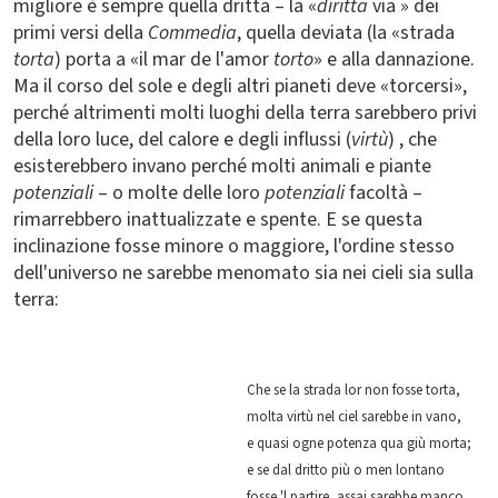
migliore è sempre quella dritta – la «
diritta
via » dei
primi versi della
Commedia
, quella deviata (la «strada
torta
) porta a «il mar de l'amor
torto
» e alla dannazione.
Ma il corso del sole e degli altri pianeti deve «torcersi»,
perché altrimenti molti luoghi della terra sarebbero privi
della loro luce, del calore e degli influssi (
virtù
) , che
esisterebbero invano perché molti animali e piante
potenziali
– o molte delle loro
potenziali
facoltà –
rimarrebbero inattualizzate e spente. E se questa
inclinazione fosse minore o maggiore, l'ordine stesso
dell'universo ne sarebbe menomato sia nei cieli sia sulla
terra:
Che se la strada lor non fosse torta,
molta virtù nel ciel sarebbe in vano,
e quasi ogne potenza qua giù morta;
e se dal dritto più o men lontano
fosse 'l partire, assai sarebbe manco