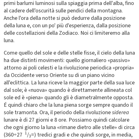
primi barlumi luminosi sulla spiaggia prima dell'alba, fino
al cadere dell'oscurità sulle pendici della montagna.
Anche l'ora della notte si può dedurre dalla posizione
della luna e, con un po' più d'esperienza, dalla posizione
delle costellazioni della Zodiaco. Noi ci limiteremo alla
luna.
Come quello del sole e delle stelle fisse, il cielo della luna
ha due distinti movimenti: quello giornaliero «passivo»
attorno ai poli celesti e la rivoluzione periodica «propria»
da Occidente verso Oriente su di un piano vicino
all'eclittica. La luna riceve la maggior parte della sua luce
dal sole; è «nuova» quando è direttamente allineata col
sole ed è «piena» quando gli è diametralmente opposta.
É quindi chiaro che la luna piena sorge sempre quando il
sole tramonta. Ora, il periodo della rivoluzione
siderea
lunare è di 27 giorni e 8 ore. Possiamo quindi calcolare
che ogni giorno la luna «rimane dietro alle stelle» di circa
1
(360÷27
/
=) tredici gradi e che quindi sorge, in media,
3