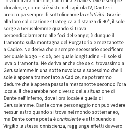
l'ora indicata dal sole, dalla luna e dalle stelle è sempre
«locale», e, come si è visto nel capitola IV, Dante si
preoccupa sempre di sottolinearne la
relatività
. Grazie
alla loro collocazione strategica a distanza di 90°, il sole
sorge a Gerusalemme quando si trova
perpendicolarmente alle foci del Gange; è dunque il
tramonto sulla montagna del Purgatorio e mezzanotte
a Cadice. Ne deriva che e sempre necessario specificare
per quale luogo – cioè, per quale longitudine – il sole si
leva o tramonta. Ne deriva anche che se ci trovassimo a
Gerusalemme in una notte nuvolosa e sapessimo che il
sole è appena tramontato a Cadice, ne potremmo
dedurre che è appena passata mezzanotte secondo l'ora
locale. Il che sarebbe non diverso dalla situazione di
Dante nell'Inferno, dove l'ora locale è quella di
Gerusalemme. Dante come personaggio non può vedere
nessun astro quando si trova nel mondo sotterraneo,
ma Dante come poeta è
onnisciente
e attribuendo a
Virgilio la stessa onniscienza, raggiunge effetti davvero