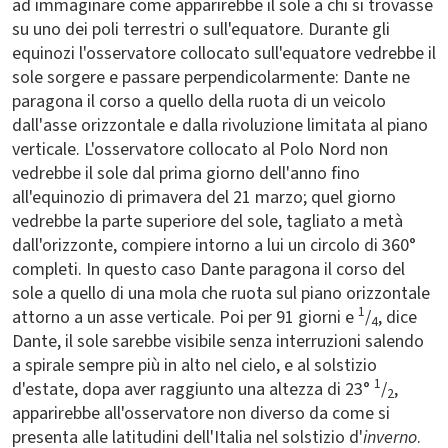
ad immaginare come apparirebbe il sole a chi si trovasse
su uno dei poli terrestri o sull'equatore. Durante gli
equinozi l'osservatore collocato sull'equatore vedrebbe il
sole sorgere e passare perpendicolarmente: Dante ne
paragona il corso a quello della ruota di un veicolo
dall'asse orizzontale e dalla rivoluzione limitata al piano
verticale. L'osservatore collocato al Polo Nord non
vedrebbe il sole dal prima giorno dell'anno fino
all'equinozio di primavera del 21 marzo; quel giorno
vedrebbe la parte superiore del sole, tagliato a metà
dall'orizzonte, compiere intorno a lui un circolo di 360°
completi. In questo caso Dante paragona il corso del
sole a quello di una mola che ruota sul piano orizzontale
1
attorno a un asse verticale. Poi per 91 giorni e
/
, dice
4
Dante, il sole sarebbe visibile senza interruzioni salendo
a spirale sempre più in alto nel cielo, e al solstizio
1
d'estate, dopa aver raggiunto una altezza di 23°
/
,
2
apparirebbe all'osservatore non diverso da come si
presenta alle latitudini dell'Italia nel solstizio d'
inverno
.