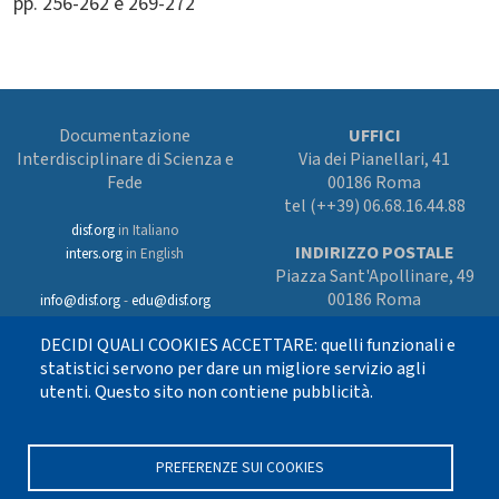
pp. 256-262 e 269-272
Documentazione
UFFICI
Interdisciplinare di Scienza e
Via dei Pianellari, 41
Fede
00186 Roma
tel (++39) 06.68.16.44.88
disf.org
in Italiano
INDIRIZZO POSTALE
inters.org
in English
Piazza Sant'Apollinare, 49
00186 Roma
info@disf.org
-
edu@disf.org
Preferenze cookies
DECIDI QUALI COOKIES ACCETTARE: quelli funzionali e
In collaborazione
con il Servizio
statistici servono per dare un migliore servizio agli
nazionale della CEI
utenti. Questo sito non contiene pubblicità.
per il progetto
culturale e sostenuto
con i fondi dell’8xmille alla Chiesa
cattolica
PREFERENZE SUI COOKIES