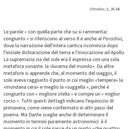
(
Paradiso
, X, 28-34)
Le parole « con quella parte che su si rammenta/
congiunto » si riferiscono al verso 8 e anche al
Paradiso
,
dove la narrazione dell'intera cantica ricomincia dopo
l'iniziale dichiarazione del tema e l'invocazione ad Apollo.
La supremazia zia del sole era lì espressa con una sola
metafora sonante: la «lucerna del mondo». Da altre
metafore si apprende che, al momento del viaggio, il
sole aveva raggiunto il punto in cui meglio «tempera» la
«mondana cera» e meglio la «suggella », perché è
congiunto con « migliore stella » e compie un « miglior
corso ». Tutti questi dettagli indicano l'equinozio di
primavera, come viene confermato in altri passi del
poema. Ma Dante sceglie anche di determinare il
momento in termini puramente astronomici: è il
momento in cui il sole nasce da un punto «che quattro