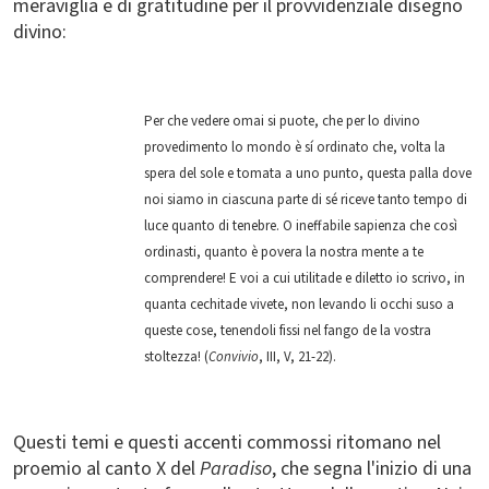
meraviglia e di gratitudine per il provvidenziale disegno
divino:
Per che vedere omai si puote, che per lo divino
provedimento lo mondo è sí ordinato che, volta la
spera del sole e tomata a uno punto, questa palla dove
noi siamo in ciascuna parte di sé riceve tanto tempo di
luce quanto di tenebre. O ineffabile sapienza che così
ordinasti, quanto è povera la nostra mente a te
comprendere! E voi a cui utilitade e diletto io scrivo, in
quanta cechitade vivete, non levando li occhi suso a
queste cose, tenendoli fissi nel fango de la vostra
stoltezza! (
Convivio
, III, V, 21-22).
Questi temi e questi accenti commossi ritomano nel
proemio al canto X del
Paradiso
, che segna l'inizio di una