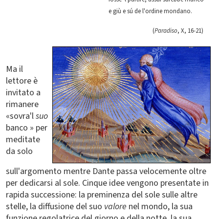
e giù e sú de l'ordine mondano.
(
Paradiso
, X, 16-21)
Ma il
lettore è
invitato a
rimanere
«sovra'l
suo
banco » per
meditate
da solo
sull'argomento mentre Dante passa velocemente oltre
per dedicarsi al sole. Cinque idee vengono presentate in
rapida successione: la preminenza del sole sulle altre
stelle, la diffusione del suo
valore
nel mondo, la sua
funzione regolatrice del giorno e della notte, la sua