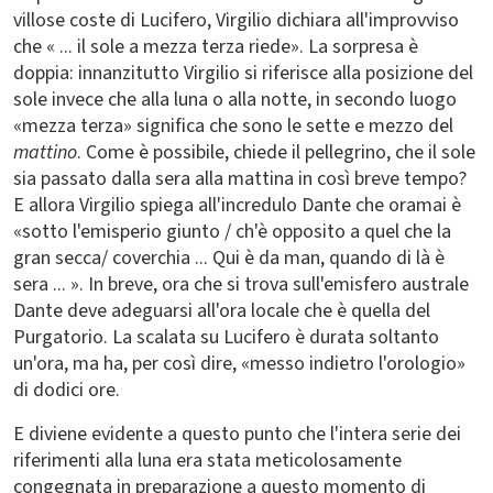
villose coste di Lucifero, Virgilio dichiara all'improvviso
che « ... il sole a mezza terza riede». La sorpresa è
doppia: innanzitutto Virgilio si riferisce alla posizione del
sole invece che alla luna o alla notte, in secondo luogo
«mezza terza» significa che sono le sette e mezzo del
mattino
. Come è possibile, chiede il pellegrino, che il sole
sia passato dalla sera alla mattina in così breve tempo?
E allora Virgilio spiega all'incredulo Dante che oramai è
«sotto l'emisperio giunto / ch'è opposito a quel che la
gran secca/ coverchia ... Qui è da man, quando di là è
sera ... ». In breve, ora che si trova sull'emisfero australe
Dante deve adeguarsi all'ora locale che è quella del
Purgatorio. La scalata su Lucifero è durata soltanto
un'ora, ma ha, per così dire, «messo indietro l'orologio»
di dodici ore.
E diviene evidente a questo punto che l'intera serie dei
riferimenti alla luna era stata meticolosamente
congegnata in preparazione a questo momento di