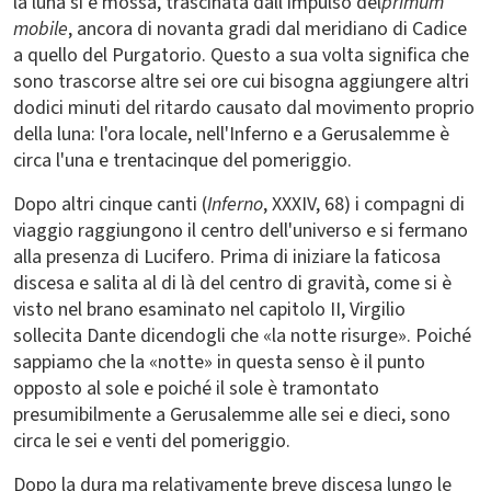
la luna si è mossa, trascinata dall'impulso del
primum
mobile
, ancora di novanta gradi dal meridiano di Cadice
a quello del Purgatorio. Questo a sua volta significa che
sono trascorse altre sei ore cui bisogna aggiungere altri
dodici minuti del ritardo causato dal movimento proprio
della luna: l'ora locale, nell'Inferno e a Gerusalemme è
circa l'una e trentacinque del pomeriggio.
Dopo altri cinque canti (
Inferno
, XXXIV, 68) i compagni di
viaggio raggiungono il centro dell'universo e si fermano
alla presenza di Lucifero. Prima di iniziare la faticosa
discesa e salita al di là del centro di gravità, come si è
visto nel brano esaminato nel capitolo II, Virgilio
sollecita Dante dicendogli che «la notte risurge». Poiché
sappiamo che la «notte» in questa senso è il punto
opposto al sole e poiché il sole è tramontato
presumibilmente a Gerusalemme alle sei e dieci, sono
circa le sei e venti del pomeriggio.
Dopo la dura ma relativamente breve discesa lungo le