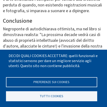
perduta di quando, non esistendo registrazioni musicali
e fotografia, si imparava a suonare e a dipingere.
Conclusione
Negroponte di autodichiarava ottimista, ma nel libro si
dimostrava realista: "La prossima decade vedrà casi di
abuso di proprietà intellettuale (avvocati del diritto
d'autore, allacciate le cinture!) e l'invasione della nostra
privacy e perderemo molti posti di lavoro sostituiti
DECIDI QUALI COOKIES ACCETTARE: quelli funzionali e
dall'automazione. Useremo forza lavoro indiana o
statistici servono per dare un migliore servizio agli
russa". È accaduto ma ora le grandi aziende stanno
utenti. Questo sito non contiene pubblicità.
facendo marcia indietro consapevoli dei problemi di
coordinamento di gruppi di lavoro con fusi orari,
mentalità e stili di vita molto diversi. Non è invece
PREFERENZE SUI COOKIES
accaduto a larga scala quanto prevedeva: lavorare su
uno stesso progetto 24 ore al giorno in tre turni basati
TUTTI I COOKIES
sui fusi orari.