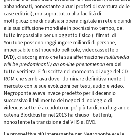
abbandonati, nonostante alcuni profeti di sventura delle
case editrici), ma soprattutto alla facilità di
moltiplicazione di qualsiasi opera digitale in rete e quindi
alla sua diffusione mondiale in pochissimo tempo, del
tutto impossibile per un oggetto fisico (i filmati di
YouTube possono raggiungere miliardi di persone,
impensabile distribuendo pellicole, videocassette o
DVD), ci accorgiamo che la sua affermazione
multimedia
will be predominantly an on-line phenomenon
era del
tutto veritiera. E fu scritta nel momento di auge del CD-
ROM che sembrava dover dominare definitivamente il
mercato con le sue evoluzioni per testi, audio e video.
Negroponte aveva invece predetto per il decennio
successivo il fallimento dei negozi di noleggio di
videocassette: è accaduto un po' più tardi, ma la grande
catena Blockbuster nel 2013 ha chiuso i battenti,
nonostante la transizione dal VHS al DVD.
La prospettiva più interessante per Negroponte era la