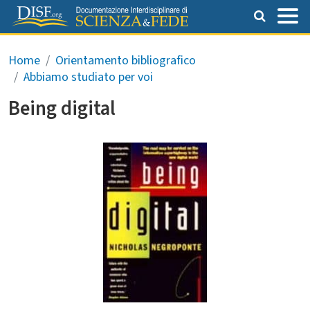
Salta al contenuto principale
Briciole di pane
Home
Orientamento bibliografico
Abbiamo studiato per voi
Being digital