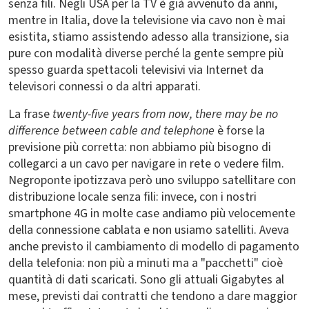
senza fili. Negli USA per la TV è già avvenuto da anni,
mentre in Italia, dove la televisione via cavo non è mai
esistita, stiamo assistendo adesso alla transizione, sia
pure con modalità diverse perché la gente sempre più
spesso guarda spettacoli televisivi via Internet da
televisori connessi o da altri apparati.
La frase
twenty-five years from now, there may be no
difference between cable and telephone
è forse la
previsione più corretta: non abbiamo più bisogno di
collegarci a un cavo per navigare in rete o vedere film.
Negroponte ipotizzava però uno sviluppo satellitare con
distribuzione locale senza fili: invece, con i nostri
smartphone 4G in molte case andiamo più velocemente
della connessione cablata e non usiamo satelliti. Aveva
anche previsto il cambiamento di modello di pagamento
della telefonia: non più a minuti ma a "pacchetti" cioè
quantità di dati scaricati. Sono gli attuali Gigabytes al
mese, previsti dai contratti che tendono a dare maggior