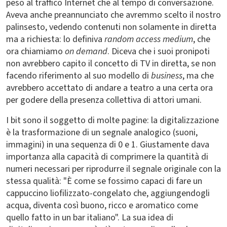
peso al traffico Internet che al tempo di conversazione.
Aveva anche preannunciato che avremmo scelto il nostro
palinsesto, vedendo contenuti non solamente in diretta
ma a richiesta: lo definiva
random access medium
, che
ora chiamiamo
on demand
. Diceva che i suoi pronipoti
non avrebbero capito il concetto di TV in diretta, se non
facendo riferimento al suo modello di
business
, ma che
avrebbero accettato di andare a teatro a una certa ora
per godere della presenza collettiva di attori umani.
I bit sono il soggetto di molte pagine: la digitalizzazione
è la trasformazione di un segnale analogico (suoni,
immagini) in una sequenza di 0 e 1. Giustamente dava
importanza alla capacità di comprimere la quantità di
numeri necessari per riprodurre il segnale originale con la
stessa qualità: "È come se fossimo capaci di fare un
cappuccino liofilizzato-congelato che, aggiungendogli
acqua, diventa così buono, ricco e aromatico come
quello fatto in un bar italiano". La sua idea di