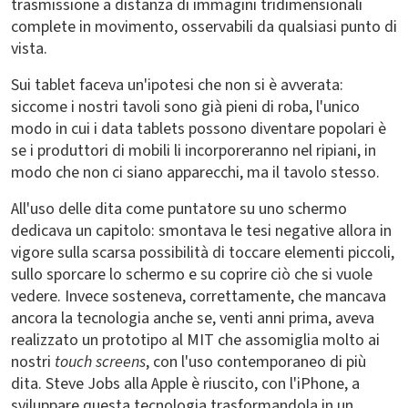
trasmissione a distanza di immagini tridimensionali
complete in movimento, osservabili da qualsiasi punto di
vista.
Sui tablet faceva un'ipotesi che non si è avverata:
siccome i nostri tavoli sono già pieni di roba, l'unico
modo in cui i data tablets possono diventare popolari è
se i produttori di mobili li incorporeranno nel ripiani, in
modo che non ci siano apparecchi, ma il tavolo stesso.
All'uso delle dita come puntatore su uno schermo
dedicava un capitolo: smontava le tesi negative allora in
vigore sulla scarsa possibilità di toccare elementi piccoli,
sullo sporcare lo schermo e su coprire ciò che si vuole
vedere. Invece sosteneva, correttamente, che mancava
ancora la tecnologia anche se, venti anni prima, aveva
realizzato un prototipo al MIT che assomiglia molto ai
nostri
touch screens
, con l'uso contemporaneo di più
dita. Steve Jobs alla Apple è riuscito, con l'iPhone, a
sviluppare questa tecnologia trasformandola in un