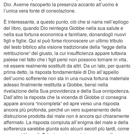
Dio. Averne riscoperto la presenza accanto all’uomo è
l’unica vera fonte di consolazione.
È interessante, a questo punto, ciò che si narra nell’epilogo
del libro, quando Dio reintegra Giobbe nella sua salute e
nella sua fortuna economica e familiare, donandogli nuovi
figli e figlie. Qui si può forse riconoscere un ultimo tributo
del testo biblico alla visione tradizionale della “legge della
retribuzione” del giusto, la cui insufficienza appare tuttavia
palese nel fatto che i figli persi non possono tornare in vita,
né essere realmente sostituiti da altri. Da un lato, per quanto
prima detto, la risposta fondamentale di Dio all’appello
dell’uomo sofferente non sta in una nuova fortuna materiale
adesso finalmente restituita a Giobbe, bensì nella
rivelazione della Sua provvidenza e della Sua onnipotenza.
Dall’altro la risposta che la vicenda di Giobbe ci consegna
appare ancora “incompleta” ed apre verso una risposta
ancora più profonda, perché un vero superamento della
distruzione prodotta dal male non è ancora qui chiaramente
affermato. La risposta compiuta all’enigma del male e della
sofferenza sarebbe giunta solo alcuni secoli più tardi, come