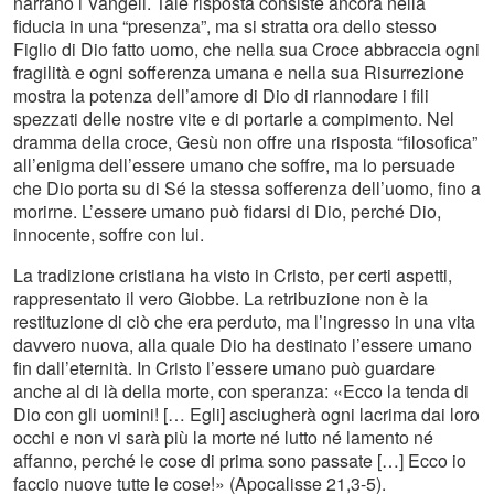
narrano i Vangeli. Tale risposta consiste ancora nella
fiducia in una “presenza”, ma si stratta ora dello stesso
Figlio di Dio fatto uomo, che nella sua Croce abbraccia ogni
fragilità e ogni sofferenza umana e nella sua Risurrezione
mostra la potenza dell’amore di Dio di riannodare i fili
spezzati delle nostre vite e di portarle a compimento. Nel
dramma della croce, Gesù non offre una risposta “filosofica”
all’enigma dell’essere umano che soffre, ma lo persuade
che Dio porta su di Sé la stessa sofferenza dell’uomo, fino a
morirne. L’essere umano può fidarsi di Dio, perché Dio,
innocente, soffre con lui.
La tradizione cristiana ha visto in Cristo, per certi aspetti,
rappresentato il vero Giobbe. La retribuzione non è la
restituzione di ciò che era perduto, ma l’ingresso in una vita
davvero nuova, alla quale Dio ha destinato l’essere umano
fin dall’eternità. In Cristo l’essere umano può guardare
anche al di là della morte, con speranza: «Ecco la tenda di
Dio con gli uomini! [… Egli] asciugherà ogni lacrima dai loro
occhi e non vi sarà più la morte né lutto né lamento né
affanno, perché le cose di prima sono passate […] Ecco io
faccio nuove tutte le cose!» (Apocalisse
21,3-5).