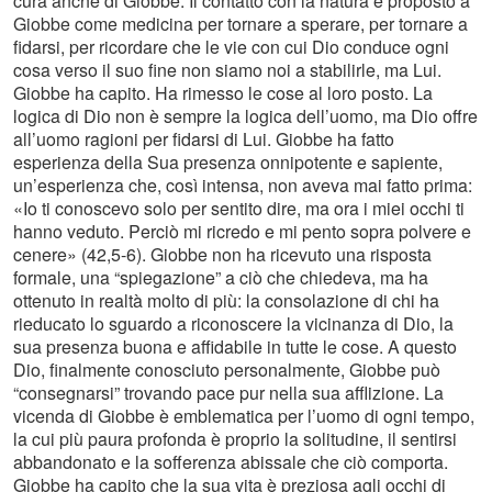
cura anche di Giobbe. Il contatto con la natura è proposto a
Giobbe come medicina per tornare a sperare, per tornare a
fidarsi, per ricordare che le vie con cui Dio conduce ogni
cosa verso il suo fine non siamo noi a stabilirle, ma Lui.
Giobbe ha capito. Ha rimesso le cose al loro posto. La
logica di Dio non è sempre la logica dell’uomo, ma Dio offre
all’uomo ragioni per fidarsi di Lui. Giobbe ha fatto
esperienza della Sua presenza onnipotente e sapiente,
un’esperienza che, così intensa, non aveva mai fatto prima:
«Io ti conoscevo solo per sentito dire, ma ora i miei occhi ti
hanno veduto. Perciò mi ricredo e mi pento sopra polvere e
cenere» (42,5-6). Giobbe non ha ricevuto una risposta
formale, una “spiegazione” a ciò che chiedeva, ma ha
ottenuto in realtà molto di più: la consolazione di chi ha
rieducato lo sguardo a riconoscere la vicinanza di Dio, la
sua presenza buona e affidabile in tutte le cose. A questo
Dio, finalmente conosciuto personalmente, Giobbe può
“consegnarsi” trovando pace pur nella sua afflizione. La
vicenda di Giobbe è emblematica per l’uomo di ogni tempo,
la cui più paura profonda è proprio la solitudine, il sentirsi
abbandonato e la sofferenza abissale che ciò comporta.
Giobbe ha capito che la sua vita è preziosa agli occhi di