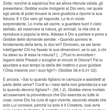
Zofar, nonché la sapienza fino ad allora ritenuta valida, gli
presentano; Giobbe vuole rivolgersi al Dio vero, nel quale
egli sente di poter trovare la vera giustizia e riporre la sua
fiducia. E il Dio vero gli risponde. Lo fa in modo
sorprendente. Lo invita ad uscire, a guardare fuori il cielo
stellato, ad osservare la natura, gli animali, la vita che si
riproduce e popola la terra. Adesso è Dio a parlare e porre a
Giobbe delle domande serrate: «Quando ponevo le
fondamenta della terra, tu dov’eri? Dimmelo, se sei tanto
intelligente! Chi ha fissato le sue dimensioni, se lo sai, o chi
ha steso su di essa la misura? […] Puoi tu annodare i
legami delle Pleaidi o scioglier ei vincoli di Orione? Fai tu
spuntare a suo tempo la stella del mattino o puoi guidare
l’Orsa insieme con i suoi figli?» (Giobbe 38,4-5.31-32).
E ancora: «Sai tu quando figliano le camozze e assistetti al
parto delle cerve? Conti tu i mesi della loro gravidanza e sai
tu quando devono figliare?» (39,1-2). Giobbe viene invitato
ad osservare la provvidenza che Dio esercita su tutte le
cose: come Dio ha cura di ogni vivente, secondo strade che
solo Lui conosce, perché lui solo è il Creatore, così avrà