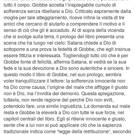
tutto il corpo. Giobbe accetta l’inspiegabile cumulo di
sofferenza senza ribellarsi a Dio. Criticato aspramente dalla
moglie per tale atteggiamento, riceve infine la visita di tre
amici che cercano di aiutarlo a comprendere il motivo e il
senso di ciò che gli è accaduto. Al di sopra della vicenda
che si svolge sulla terra, il prologo del libro presenta una
scena che ha luogo nel cielo: Satana chiede a Dio di
sottoporre a una prova la fedeltà di Giobbe, che egli insinua
essere fittizia e interessata. Togliendogli tutto ciò che è per
Giobbe fonte di felicità, afferma Satana, si vedrà se la sua
fede e la sua devozione a Dio sono autentiche e sincere. In
questo modo il libro di Giobbe, nel suo prologo, sembra
voler tranquillizzare il lettore: la sofferenza innocente non
ha Dio come causa; l’origine del male che affligge il giusto
non è Dio, ma l’invidia del demonio. Questa spiegazione,
tuttavia, non rende ragione del perché Dio non eviti,
potendolo fare, una simile ingiustizia. La domanda sul male
resta e Giobbe la eleverà a Dio con tutte le sue forze, nei
capitoli centrali del libro. Egli si ritiene innocente e giusto,
sente che a lui non si può applicare ciò che la sapienza
tradizionale indica come “legge della retribuzione”, secondo