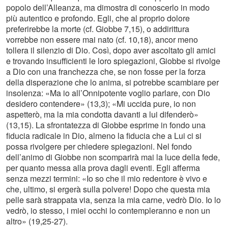
popolo dell’Alleanza, ma dimostra di conoscerlo in modo
più autentico e profondo. Egli, che al proprio dolore
preferirebbe la morte (cf. Giobbe 7,15), o addirittura
vorrebbe non essere mai nato (cf. 10,18), ancor meno
tollera il silenzio di Dio. Così, dopo aver ascoltato gli amici
e trovando insufficienti le loro spiegazioni, Giobbe si rivolge
a Dio con una franchezza che, se non fosse per la forza
della disperazione che lo anima, si potrebbe scambiare per
insolenza: «Ma io all’Onnipotente voglio parlare, con Dio
desidero contendere» (13,3); «Mi uccida pure, io non
aspetterò, ma la mia condotta davanti a lui difenderò»
(13,15). La sfrontatezza di Giobbe esprime in fondo una
fiducia radicale in Dio, almeno la fiducia che a Lui ci si
possa rivolgere per chiedere spiegazioni. Nel fondo
dell’animo di Giobbe non scomparirà mai la luce della fede,
per quanto messa alla prova dagli eventi. Egli afferma
senza mezzi termini: «Io so che il mio redentore è vivo e
che, ultimo, si ergerà sulla polvere! Dopo che questa mia
pelle sarà strappata via, senza la mia carne, vedrò Dio. Io lo
vedrò, io stesso, i miei occhi lo contempleranno e non un
altro» (19,25-27).