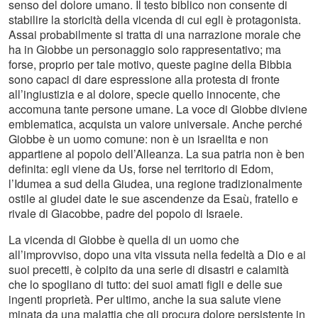
senso del dolore umano. Il testo biblico non consente di
stabilire la storicità della vicenda di cui egli è protagonista.
Assai probabilmente si tratta di una narrazione morale che
ha in Giobbe un personaggio solo rappresentativo; ma
forse, proprio per tale motivo, queste pagine della Bibbia
sono capaci di dare espressione alla protesta di fronte
all’ingiustizia e al dolore, specie quello innocente, che
accomuna tante persone umane. La voce di Giobbe diviene
emblematica, acquista un valore universale. Anche perché
Giobbe è un uomo comune: non è un israelita e non
appartiene al popolo dell’Alleanza. La sua patria non è ben
definita: egli viene da Us, forse nel territorio di Edom,
l’Idumea a sud della Giudea, una regione tradizionalmente
ostile ai giudei date le sue ascendenze da Esaù, fratello e
rivale di Giacobbe, padre del popolo di Israele.
La vicenda di Giobbe è quella di un uomo che
all’improvviso, dopo una vita vissuta nella fedeltà a Dio e ai
suoi precetti, è colpito da una serie di disastri e calamità
che lo spogliano di tutto: dei suoi amati figli e delle sue
ingenti proprietà. Per ultimo, anche la sua salute viene
minata da una malattia che gli procura dolore persistente in