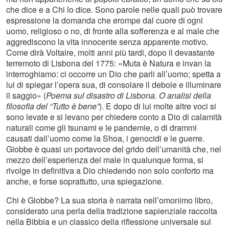
che dice e a Chi lo dice. Sono parole nelle quali può trovare
espressione la domanda che erompe dal cuore di ogni
uomo, religioso o no, di fronte alla sofferenza e al male che
aggrediscono la vita innocente senza apparente motivo.
Come dirà Voltaire, molti anni più tardi, dopo il devastante
terremoto di Lisbona del 1775: «Muta è Natura e invan la
interroghiamo: ci occorre un Dio che parli all’uomo; spetta a
lui di spiegar l’opera sua, di consolare il debole e illuminare
il saggio» (
Poema sul disastro di Lisbona. O analisi della
filosofia del “Tutto è bene”
). E dopo di lui molte altre voci si
sono levate e si levano per chiedere conto a Dio di calamità
naturali come gli tsunami e le pandemie, o di drammi
causati dall’uomo come la Shoa, i genocidi e le guerre.
Giobbe è quasi un portavoce del grido dell’umanità che, nel
mezzo dell’esperienza del male in qualunque forma, si
rivolge in definitiva a Dio chiedendo non solo conforto ma
anche, e forse soprattutto, una spiegazione.
Chi è Giobbe? La sua storia è narrata nell’omonimo libro,
considerato una perla della tradizione sapienziale raccolta
nella Bibbia e un classico della riflessione universale sul