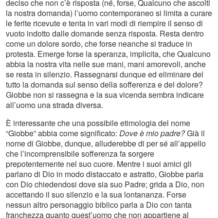
deciso che non c’è risposta (né, forse, Qualcuno che ascolti
la nostra domanda) l’uomo contemporaneo si limita a curare
le ferite ricevute e tenta in vari modi di riempire il senso di
vuoto indotto dalle domande senza risposta. Resta dentro
come un dolore sordo, che forse neanche si traduce in
protesta. Emerge forse la speranza, implicita, che Qualcuno
abbia la nostra vita nelle sue mani, mani amorevoli, anche
se resta in silenzio. Rassegnarsi dunque ed eliminare del
tutto la domanda sul senso della sofferenza e del dolore?
Giobbe non si rassegna e la sua vicenda sembra indicare
all’uomo una strada diversa.
È interessante che una possibile etimologia del nome
“Giobbe” abbia come significato:
Dove è mio padre?
Già il
nome di Giobbe, dunque, alluderebbe di per sé all’appello
che l’incomprensibile sofferenza fa sorgere
prepotentemente nel suo cuore. Mentre i suoi amici gli
parlano di Dio in modo distaccato e astratto, Giobbe parla
con Dio chiedendosi dove sia suo Padre; grida a Dio, non
accettando il suo silenzio e la sua lontananza. Forse
nessun altro personaggio biblico parla a Dio con tanta
franchezza quanto quest’uomo che non appartiene al