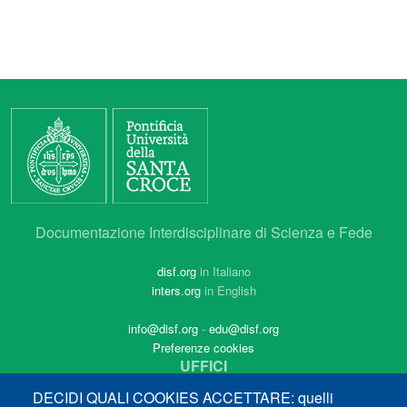
Documentazione Interdisciplinare di Scienza e Fede
disf.org
in Italiano
inters.org
in English
info@disf.org
-
edu@disf.org
Preferenze cookies
UFFICI
Via dei Pianellari, 41
DECIDI QUALI COOKIES ACCETTARE: quelli
00186 Roma