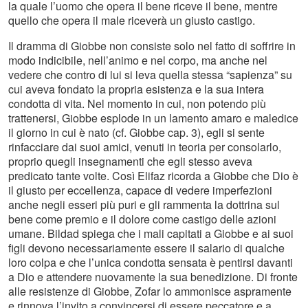
la quale l’uomo che opera il bene riceve il bene, mentre
quello che opera il male riceverà un giusto castigo.
Il dramma di Giobbe non consiste solo nel fatto di soffrire in
modo indicibile, nell’animo e nel corpo, ma anche nel
vedere che contro di lui si leva quella stessa “sapienza” su
cui aveva fondato la propria esistenza e la sua intera
condotta di vita. Nel momento in cui, non potendo più
trattenersi, Giobbe esplode in un lamento amaro e maledice
il giorno in cui è nato (cf. Giobbe cap. 3), egli si sente
rinfacciare dai suoi amici, venuti in teoria per consolarlo,
proprio quegli insegnamenti che egli stesso aveva
predicato tante volte. Così Elifaz ricorda a Giobbe che Dio è
il giusto per eccellenza, capace di vedere imperfezioni
anche negli esseri più puri e gli rammenta la dottrina sul
bene come premio e il dolore come castigo delle azioni
umane. Bildad spiega che i mali capitati a Giobbe e ai suoi
figli devono necessariamente essere il salario di qualche
loro colpa e che l’unica condotta sensata è pentirsi davanti
a Dio e attendere nuovamente la sua benedizione. Di fronte
alle resistenze di Giobbe, Zofar lo ammonisce aspramente
e rinnova l’invito a convincersi di essere peccatore e a