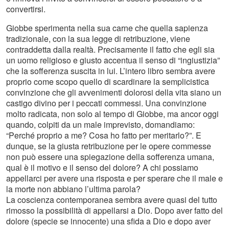
convertirsi.
Giobbe sperimenta nella sua carne che quella sapienza
tradizionale, con la sua legge di retribuzione, viene
contraddetta dalla realtà. Precisamente il fatto che egli sia
un uomo religioso e giusto accentua il senso di “ingiustizia”
che la sofferenza suscita in lui. L’intero libro sembra avere
proprio come scopo quello di scardinare la semplicistica
convinzione che gli avvenimenti dolorosi della vita siano un
castigo divino per i peccati commessi. Una convinzione
molto radicata, non solo al tempo di Giobbe, ma ancor oggi
quando, colpiti da un male imprevisto, domandiamo:
“Perché proprio a me? Cosa ho fatto per meritarlo?”. E
dunque, se la giusta retribuzione per le opere commesse
non può essere una spiegazione della sofferenza umana,
qual è il motivo e il senso del dolore? A chi possiamo
appellarci per avere una risposta e per sperare che il male e
la morte non abbiano l’ultima parola?
La coscienza contemporanea sembra avere quasi del tutto
rimosso la possibilità di appellarsi a Dio. Dopo aver fatto del
dolore (specie se innocente) una sfida a Dio e dopo aver