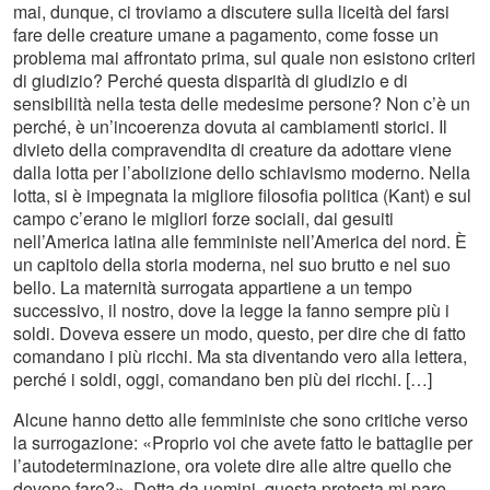
mai, dunque, ci troviamo a discutere sulla liceità del farsi
fare delle creature umane a pagamento, come fosse un
problema mai affrontato prima, sul quale non esistono criteri
di giudizio? Perché questa disparità di giudizio e di
sensibilità nella testa delle medesime persone? Non c’è un
perché, è un’incoerenza dovuta ai cambiamenti storici. Il
divieto della compravendita di creature da adottare viene
dalla lotta per l’abolizione dello schiavismo moderno. Nella
lotta, si è impegnata la migliore filosofia politica (Kant) e sul
campo c’erano le migliori forze sociali, dai gesuiti
nell’America latina alle femministe nell’America del nord. È
un capitolo della storia moderna, nel suo brutto e nel suo
bello. La maternità surrogata appartiene a un tempo
successivo, il nostro, dove la legge la fanno sempre più i
soldi. Doveva essere un modo, questo, per dire che di fatto
comandano i più ricchi. Ma sta diventando vero alla lettera,
perché i soldi, oggi, comandano ben più dei ricchi. […]
Alcune hanno detto alle femministe che sono critiche verso
la surrogazione: «Proprio voi che avete fatto le battaglie per
l’autodeterminazione, ora volete dire alle altre quello che
devono fare?». Detta da uomini, questa protesta mi pare