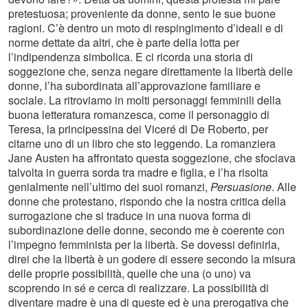
pretestuosa; proveniente da donne, sento le sue buone
ragioni. C’è dentro un moto di respingimento d’ideali e di
norme dettate da altri, che è parte della lotta per
l’indipendenza simbolica. E ci ricorda una storia di
soggezione che, senza negare direttamente la libertà delle
donne, l’ha subordinata all’approvazione familiare e
sociale. La ritroviamo in molti personaggi femminili della
buona letteratura romanzesca, come il personaggio di
Teresa, la principessina dei Viceré di De Roberto, per
citarne uno di un libro che sto leggendo. La romanziera
Jane Austen ha affrontato questa soggezione, che sfociava
talvolta in guerra sorda tra madre e figlia, e l’ha risolta
genialmente nell’ultimo dei suoi romanzi,
Persuasione
. Alle
donne che protestano, rispondo che la nostra critica della
surrogazione che si traduce in una nuova forma di
subordinazione delle donne, secondo me è coerente con
l’impegno femminista per la libertà. Se dovessi definirla,
direi che la libertà è un godere di essere secondo la misura
delle proprie possibilità, quelle che una (o uno) va
scoprendo in sé e cerca di realizzare. La possibilità di
diventare madre è una di queste ed è una prerogativa che