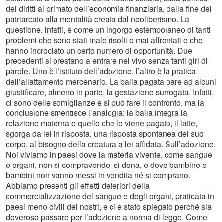
dei diritti al primato dell’economia finanziaria, dalla fine del
patriarcato alla mentalità creata dal neoliberismo. La
questione, infatti, è come un ingorgo estemporaneo di tanti
problemi che sono stati male risolti o mai affrontati e che
hanno incrociato un certo numero di opportunità. Due
precedenti si prestano a entrare nel vivo senza tanti giri di
parole. Uno è l’istituto dell’adozione, l’altro è la pratica
dell’allattamento mercenario. La balia pagata pare ad alcuni
giustificare, almeno in parte, la gestazione surrogata. Infatti,
ci sono delle somiglianze e si può fare il confronto, ma la
conclusione smentisce l’analogia: la balia integra la
relazione materna e quello che le viene pagato, il latte,
sgorga da lei in risposta, una risposta spontanea del suo
corpo, al bisogno della creatura a lei affidata. Sull’adozione.
Noi viviamo in paesi dove la materia vivente, come sangue
e organi, non si compravende, si dona, e dove bambine e
bambini non vanno messi in vendita né si comprano.
Abbiamo presenti gli effetti deteriori della
commercializzazione del sangue e degli organi, praticata in
paesi meno civili dei nostri, e ci è stato spiegato perché sia
doveroso passare per l’adozione a norma di legge. Come