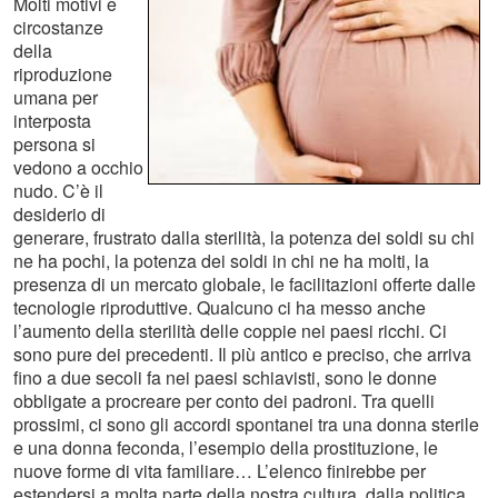
Molti motivi e
circostanze
della
riproduzione
umana per
interposta
persona si
vedono a occhio
nudo. C’è il
desiderio di
generare, frustrato dalla sterilità, la potenza dei soldi su chi
ne ha pochi, la potenza dei soldi in chi ne ha molti, la
presenza di un mercato globale, le facilitazioni offerte dalle
tecnologie riproduttive. Qualcuno ci ha messo anche
l’aumento della sterilità delle coppie nei paesi ricchi. Ci
sono pure dei precedenti. Il più antico e preciso, che arriva
fino a due secoli fa nei paesi schiavisti, sono le donne
obbligate a procreare per conto dei padroni. Tra quelli
prossimi, ci sono gli accordi spontanei tra una donna sterile
e una donna feconda, l’esempio della prostituzione, le
nuove forme di vita familiare… L’elenco finirebbe per
estendersi a molta parte della nostra cultura, dalla politica