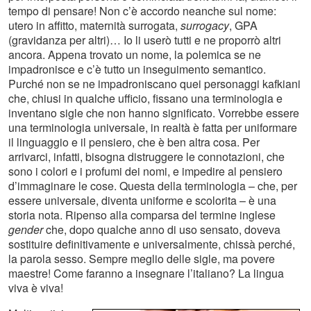
tempo di pensare! Non c’è accordo neanche sul nome:
utero in affitto, maternità surrogata,
surrogacy
, GPA
(gravidanza per altri)… Io li userò tutti e ne proporrò altri
ancora. Appena trovato un nome, la polemica se ne
impadronisce e c’è tutto un inseguimento semantico.
Purché non se ne impadroniscano quei personaggi kafkiani
che, chiusi in qualche ufficio, fissano una terminologia e
inventano sigle che non hanno significato. Vorrebbe essere
una terminologia universale, in realtà è fatta per uniformare
il linguaggio e il pensiero, che è ben altra cosa. Per
arrivarci, infatti, bisogna distruggere le connotazioni, che
sono i colori e i profumi dei nomi, e impedire al pensiero
d’immaginare le cose. Questa della terminologia – che, per
essere universale, diventa uniforme e scolorita – è una
storia nota. Ripenso alla comparsa del termine inglese
gender
che, dopo qualche anno di uso sensato, doveva
sostituire definitivamente e universalmente, chissà perché,
la parola sesso. Sempre meglio delle sigle, ma povere
maestre! Come faranno a insegnare l’italiano? La lingua
viva è viva!