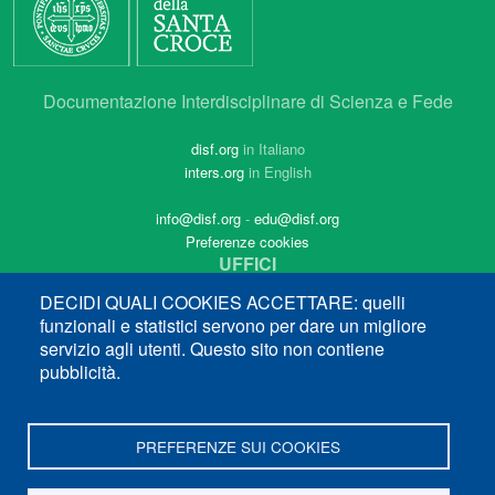
Documentazione Interdisciplinare di Scienza e Fede
disf.org
in Italiano
inters.org
in English
info@disf.org
-
edu@disf.org
Preferenze cookies
UFFICI
Via dei Pianellari, 41
DECIDI QUALI COOKIES ACCETTARE: quelli
00186 Roma
funzionali e statistici servono per dare un migliore
tel (++39) 06.68.16.44.88
servizio agli utenti. Questo sito non contiene
pubblicità.
INDIRIZZO POSTALE
Piazza Sant'Apollinare, 49
00186 Roma
PREFERENZE SUI COOKIES
In collaborazione con il Servizio nazionale della CEI per il
progetto culturale e sostenuto con i fondi dell’8xmille alla
Chiesa cattolica