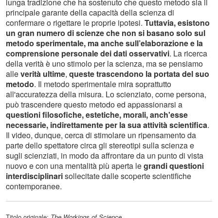
lunga tradizione che ha sostenuto che questo metodo sia il
principale garante della capacità della scienza di
confermare o rigettare le proprie ipotesi.
Tuttavia, esistono
un gran numero di scienze che non si basano solo sul
metodo sperimentale, ma anche sull’elaborazione e la
comprensione personale dei dati osservativi
. La ricerca
della verità è uno stimolo per la scienza, ma se pensiamo
alle
verità ultime
,
queste trascendono la portata del suo
metodo
. Il metodo sperimentale mira soprattutto
all'accuratezza della misura. Lo scienziato, come persona,
può trascendere questo metodo ed appassionarsi a
questioni filosofiche, estetiche, morali, anch'esse
necessarie, indirettamente per la sua attività scientifica
.
Il video, dunque, cerca di stimolare un ripensamento da
parte dello spettatore circa gli stereotipi sulla scienza e
sugli scienziati, in modo da affrontare da un punto di vista
nuovo e con una mentalità più aperta le
grandi questioni
interdisciplinari
sollecitate dalle scoperte scientifiche
contemporanee.
Titolo originale:
The Workings of Science