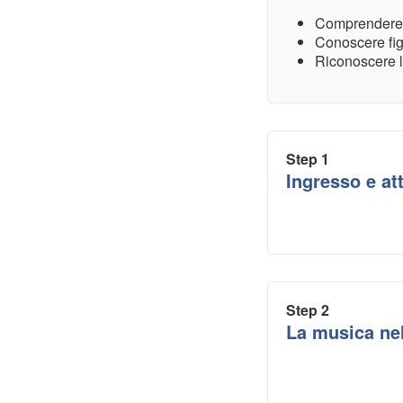
Comprendere i
Conoscere figu
Riconoscere l
Step 1
Ingresso e at
Step 2
La musica nel