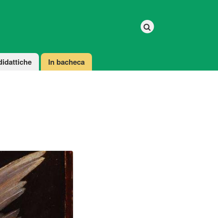
didattiche
In bacheca