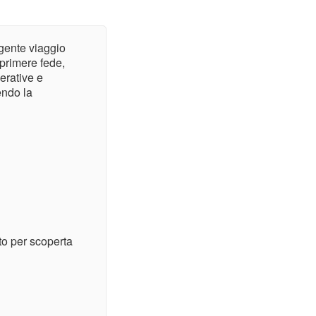
lgente viaggio
sprimere fede,
erative e
endo la
o per scoperta