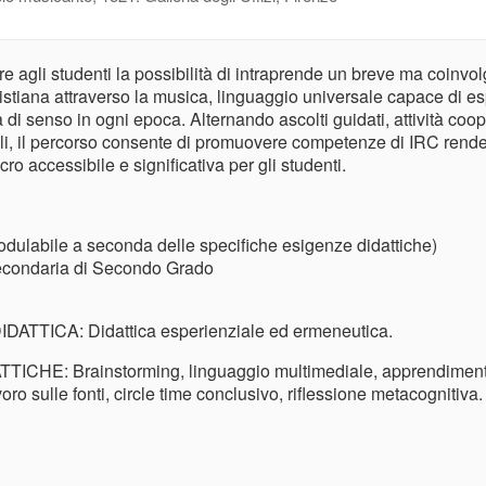
re agli studenti la possibilità di intraprende un breve ma coinvo
cristiana attraverso la musica, linguaggio universale capace di e
 di senso in ogni epoca. Alternando ascolti guidati, attività coop
ali, il percorso consente di promuovere competenze di IRC rend
o accessibile e significativa per gli studenti.
odulabile a seconda delle specifiche esigenze didattiche)
econdaria di Secondo Grado
TTICA: Didattica esperienziale ed ermeneutica.
ICHE: Brainstorming, linguaggio multimediale, apprendiment
avoro sulle fonti, circle time conclusivo, riflessione metacognitiva.