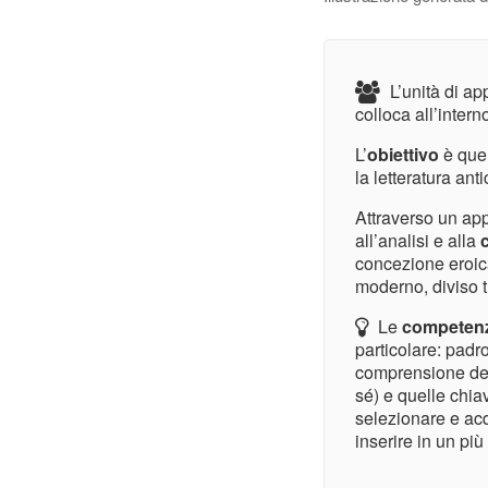
L’unità di ap
colloca all’intern
L’
obiettivo
è quel
la letteratura an
Attraverso un app
all’analisi e alla
concezione eroic
moderno, diviso t
Le
competen
particolare: padro
comprensione del
sé) e quelle chia
selezionare e acq
inserire in un pi