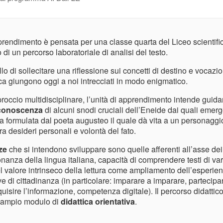
prendimento è pensata per una classe quarta del Liceo scientifico
o di un percorso laboratoriale di analisi del testo.
lo di sollecitare una riflessione sui concetti di destino e vocazi
tica giungono oggi a noi intrecciati in modo enigmatico.
roccio multidisciplinare, l’unità di apprendimento intende guidar
conoscenza
di alcuni snodi cruciali dell’Eneide dai quali emer
a formulata dal poeta augusteo il quale dà vita a un personagg
ra desideri personali e volontà del fato.
ze
che si intendono sviluppare sono quelle afferenti all’asse dei
nanza della lingua italiana, capacità di comprendere testi di vari
 valore intrinseco della lettura come ampliamento dell’esperie
ve di cittadinanza (in particolare: imparare a imparare, partecipa
uisire l’informazione, competenza digitale). Il percorso didattic
ù ampio modulo di
didattica orientativa
.