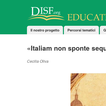
Salta al contenuto principale
Educational
Il nostro progetto
Percorsi tematici
G
«Italiam non sponte sequ
Cecilia Oliva