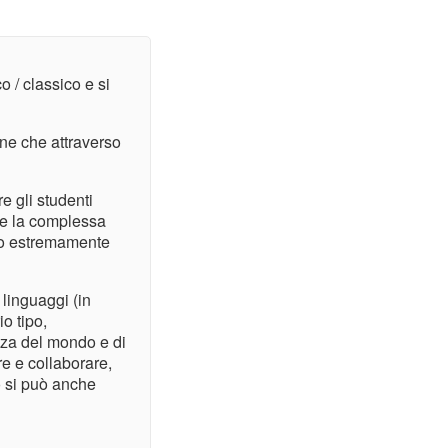
 / classico e si
one che attraverso
e gli studenti
ge la complessa
io estremamente
 linguaggi (in
o tipo,
nza del mondo e di
re e collaborare,
o si può anche