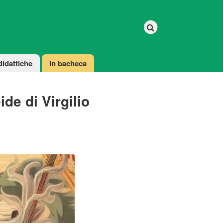
didattiche
In bacheca
de di Virgilio