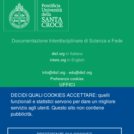
Documentazione Interdisciplinare di Scienza e Fede
disf.org
in Italiano
inters.org
in English
info@disf.org
-
edu@disf.org
Preferenze cookies
UFFICI
Via dei Pianellari, 41
DECIDI QUALI COOKIES ACCETTARE: quelli
00186 Roma
funzionali e statistici servono per dare un migliore
tel (++39) 06.68.16.44.88
servizio agli utenti. Questo sito non contiene
pubblicità.
INDIRIZZO POSTALE
Piazza Sant'Apollinare, 49
00186 Roma
PREFERENZE SUI COOKIES