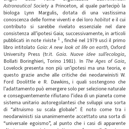
Astronautical Society
a Princeton, al quale partecipò la
biologa Lynn Margulis, dotata di una vastissima
conoscenza delle forme viventi e dei loro
habitat
e il cui
contributo si sarebbe rivelato essenziale nel dare
consistenza all’ipotesi Gaia; successivamente, in articoli
1
pubblicati in note riviste
, finché nel 1979 uscì il primo
libro intitolato
Gaia: A new look at life on earth,
Oxford
University Press (tr.it.
Gaia. Nuove idee sull’ecologia
,
Bollati Boringhieri, Torino 1981). In
The Ages of Gaia
,
Lovelock presenta non più un’ipotesi ma una teoria, e
questo grazie anche alle critiche dei neodarwinisti W.
Ford Doolittle e R. Dawkins, i quali sostengono che
l’adattamento può emergere solo per selezione naturale
e conseguentemente rifiutano l’idea di un pianeta come
sistema unitario autoregolantesi che sviluppi una sorta
di “altruismo su scala globale”. È noto come tra i
neodarwinisti sia unanimemente accettato una sorta di
“universale egoismo”, al punto che i casi di apparente