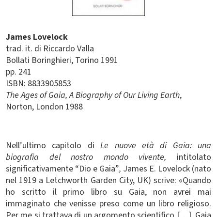
James Lovelock
trad. it. di Riccardo Valla
Bollati Boringhieri
Torino
1991
pp. 241
ISBN: 8833905853
The Ages of Gaia, A Biography of Our Living Earth
,
Norton, London 1988
Nell’ultimo capitolo di
Le nuove età di Gaia: una
biografia del nostro mondo vivente,
intitolato
significativamente “Dio e Gaia”
,
James E. Lovelock (nato
nel 1919 a Letchworth Garden City, UK) scrive: «Quando
ho scritto il primo libro su Gaia, non avrei mai
immaginato che venisse preso come un libro religioso.
Per me si trattava di un argomento scientifico […]. Gaia