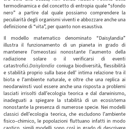
termodinamica e del concetto di entropia quale “sfondo
nero” a partire dal quale possiamo comprendere la
peculiarità degli organismi viventi e abbozzare anche una
definizione di “vita”, per quanto non esaustiva.
Il modello matematico denominato “Daisylandia”
illustra il funzionamento di un pianeta in grado di
mantenere l’omeostasi nonostante l’aumento della
radiazione solare o il verificarsi di eventi
catastrofici.
Daisylandia
coniuga biodiversità, flessibilità
e stabilità proprio sulla base dell’ intima relazione tra il
biota e l’ambiente naturale, e oltre che una replica ai
neodarwinsti vuol essere anche una risposta a problemi
lasciati irrisolti dall’ecologia teorica e dal darwinismo,
inadeguati a spiegare la stabilità di un ecosistema
nonostante la presenza di numerose specie. Nei modelli
classici dell’ecologia teorica, che escludono l’ambiente
fisico–chimico, le popolazioni fluttuano infatti in modo
caotico, simili modelli sono così in grado di descrivere