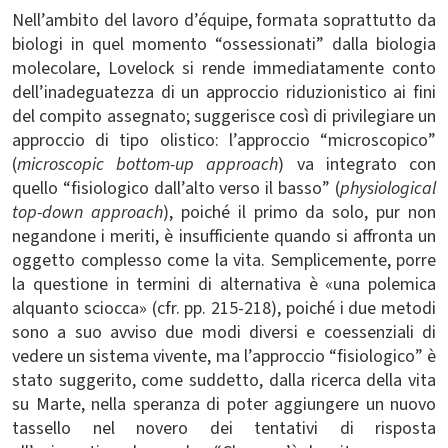
Nell’ambito del lavoro d’équipe, formata soprattutto da
biologi in quel momento “ossessionati” dalla biologia
molecolare, Lovelock si rende immediatamente conto
dell’inadeguatezza di un approccio riduzionistico ai fini
del compito assegnato; suggerisce così di privilegiare un
approccio di tipo olistico: l’approccio “microscopico”
(
microscopic bottom-up approach
) va integrato con
quello “fisiologico dall’alto verso il basso” (
physiological
top-down approach
), poiché il primo da solo, pur non
negandone i meriti, è insufficiente quando si affronta un
oggetto complesso come la vita. Semplicemente, porre
la questione in termini di alternativa è «una polemica
alquanto sciocca» (cfr. pp. 215-218), poiché i due metodi
sono a suo avviso due modi diversi e coessenziali di
vedere un sistema vivente, ma l’approccio “fisiologico” è
stato suggerito, come suddetto, dalla ricerca della vita
su Marte, nella speranza di poter aggiungere un nuovo
tassello nel novero dei tentativi di risposta