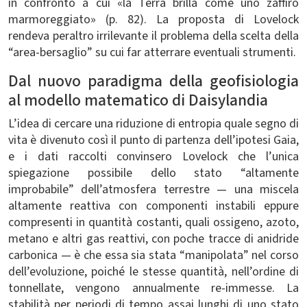
in confronto a cui «la Terra brilla come uno zaffiro
marmoreggiato» (p. 82). La proposta di Lovelock
rendeva peraltro irrilevante il problema della scelta della
“area-bersaglio” su cui far atterrare eventuali strumenti.
Dal nuovo paradigma della geofisiologia
al modello matematico di Daisylandia
L’idea di cercare una riduzione di entropia quale segno di
vita è divenuto così il punto di partenza dell’ipotesi Gaia,
e i dati raccolti convinsero Lovelock che l’unica
spiegazione possibile dello stato “altamente
improbabile” dell’atmosfera terrestre — una miscela
altamente reattiva con componenti instabili eppure
compresenti in quantità costanti, quali ossigeno, azoto,
metano e altri gas reattivi, con poche tracce di anidride
carbonica — è che essa sia stata “manipolata” nel corso
dell’evoluzione, poiché le stesse quantità, nell’ordine di
tonnellate, vengono annualmente re-immesse. La
stabilità per periodi di tempo assai lunghi di uno stato