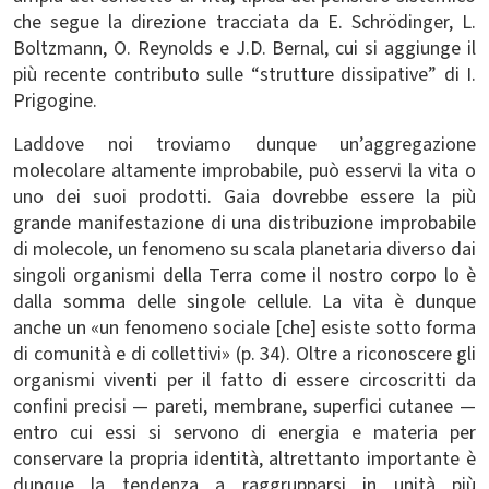
che segue la direzione tracciata da E. Schrödinger, L.
Boltzmann, O. Reynolds e J.D. Bernal, cui si aggiunge il
più recente contributo sulle “strutture dissipative” di I.
Prigogine.
Laddove noi troviamo dunque un’aggregazione
molecolare altamente improbabile, può esservi la vita o
uno dei suoi prodotti. Gaia dovrebbe essere la più
grande manifestazione di una distribuzione improbabile
di molecole, un fenomeno su scala planetaria diverso dai
singoli organismi della Terra come il nostro corpo lo è
dalla somma delle singole cellule. La vita è dunque
anche un «un fenomeno sociale [che] esiste sotto forma
di comunità e di collettivi» (p. 34). Oltre a riconoscere gli
organismi viventi per il fatto di essere circoscritti da
confini precisi — pareti, membrane, superfici cutanee —
entro cui essi si servono di energia e materia per
conservare la propria identità, altrettanto importante è
dunque la tendenza a raggrupparsi in unità più