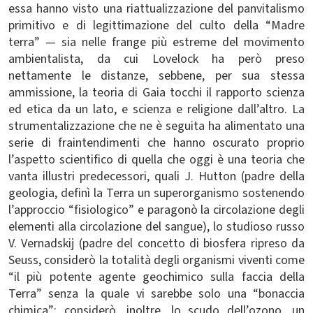
essa hanno visto una riattualizzazione del panvitalismo
primitivo e di legittimazione del culto della “Madre
terra” — sia nelle frange più estreme del movimento
ambientalista, da cui Lovelock ha però preso
nettamente le distanze, sebbene, per sua stessa
ammissione, la teoria di Gaia tocchi il rapporto scienza
ed etica da un lato, e scienza e religione dall’altro. La
strumentalizzazione che ne è seguita ha alimentato una
serie di fraintendimenti che hanno oscurato proprio
l’aspetto scientifico di quella che oggi è una teoria che
vanta illustri predecessori, quali J. Hutton (padre della
geologia, definì la Terra un superorganismo sostenendo
l’approccio “fisiologico” e paragonò la circolazione degli
elementi alla circolazione del sangue), lo studioso russo
V. Vernadskij (padre del concetto di biosfera ripreso da
Seuss, considerò la totalità degli organismi viventi come
“il più potente agente geochimico sulla faccia della
Terra” senza la quale vi sarebbe solo una “bonaccia
chimica”; considerò, inoltre, lo scudo dell’ozono, un