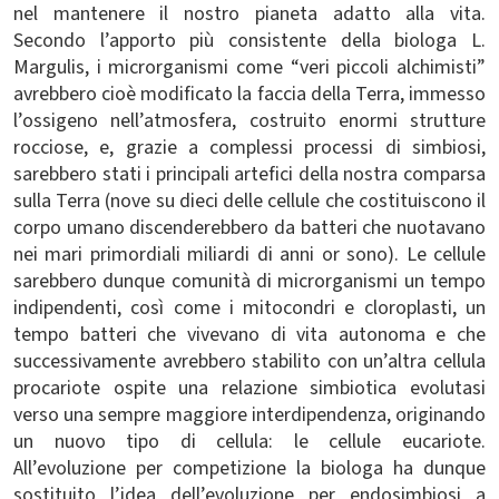
nel mantenere il nostro pianeta adatto alla vita.
Secondo l’apporto più consistente della biologa L.
Margulis, i microrganismi come “veri piccoli alchimisti”
avrebbero cioè modificato la faccia della Terra, immesso
l’ossigeno nell’atmosfera, costruito enormi strutture
rocciose, e, grazie a complessi processi di simbiosi,
sarebbero stati i principali artefici della nostra comparsa
sulla Terra (nove su dieci delle cellule che costituiscono il
corpo umano discenderebbero da batteri che nuotavano
nei mari primordiali miliardi di anni or sono). Le cellule
sarebbero dunque comunità di microrganismi un tempo
indipendenti, così come i mitocondri e cloroplasti, un
tempo batteri che vivevano di vita autonoma e che
successivamente avrebbero stabilito con un’altra cellula
procariote ospite una relazione simbiotica evolutasi
verso una sempre maggiore interdipendenza, originando
un nuovo tipo di cellula: le cellule eucariote.
All’evoluzione per competizione la biologa ha dunque
sostituito l’idea dell’evoluzione per endosimbiosi a