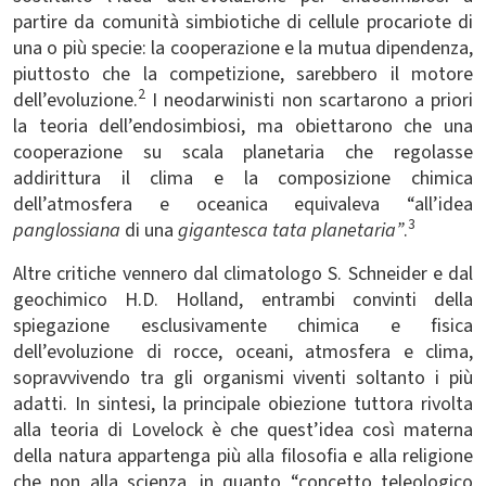
partire da comunità simbiotiche di cellule procariote di
una o più specie: la cooperazione e la mutua dipendenza,
piuttosto che la competizione, sarebbero il motore
2
dell’evoluzione.
I neodarwinisti non scartarono a priori
la teoria dell’endosimbiosi, ma obiettarono che una
cooperazione su scala planetaria che regolasse
addirittura il clima e la composizione chimica
dell’atmosfera e oceanica equivaleva “all’idea
3
panglossiana
di una
gigantesca tata planetaria”
.
Altre critiche vennero dal climatologo S. Schneider e dal
geochimico H.D. Holland, entrambi convinti della
spiegazione esclusivamente chimica e fisica
dell’evoluzione di rocce, oceani, atmosfera e clima,
sopravvivendo tra gli organismi viventi soltanto i più
adatti. In sintesi, la principale obiezione tuttora rivolta
alla teoria di Lovelock è che quest’idea così materna
della natura appartenga più alla filosofia e alla religione
che non alla scienza, in quanto “concetto teleologico