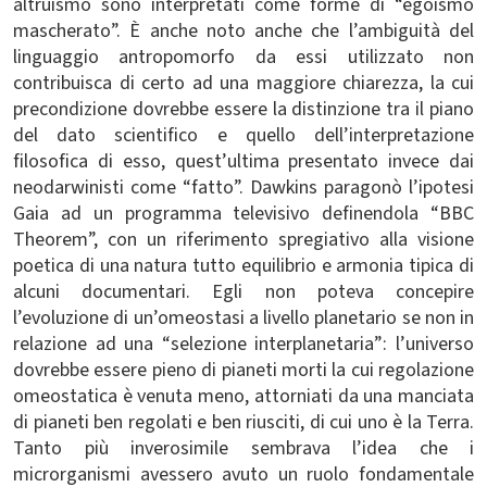
altruismo sono interpretati come forme di “egoismo
mascherato”. È anche noto anche che l’ambiguità del
linguaggio antropomorfo da essi utilizzato non
contribuisca di certo ad una maggiore chiarezza, la cui
precondizione dovrebbe essere la distinzione tra il piano
del dato scientifico e quello dell’interpretazione
filosofica di esso, quest’ultima presentato invece dai
neodarwinisti come “fatto”. Dawkins paragonò l’ipotesi
Gaia ad un programma televisivo definendola “BBC
Theorem”, con un riferimento spregiativo alla visione
poetica di una natura tutto equilibrio e armonia tipica di
alcuni documentari. Egli non poteva concepire
l’evoluzione di un’omeostasi a livello planetario se non in
relazione ad una “selezione interplanetaria”: l’universo
dovrebbe essere pieno di pianeti morti la cui regolazione
omeostatica è venuta meno, attorniati da una manciata
di pianeti ben regolati e ben riusciti, di cui uno è la Terra.
Tanto più inverosimile sembrava l’idea che i
microrganismi avessero avuto un ruolo fondamentale