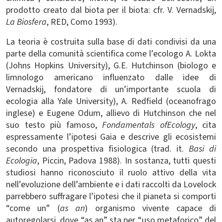
prodotto creato dal biota per il biota: cfr. V. Vernadskij,
La Biosfera
, RED, Como 1993).
La teoria è costruita sulla base di dati condivisi da una
parte della comunità scientifica come l’ecologo A. Lokta
(Johns Hopkins University), G.E. Hutchinson (biologo e
limnologo americano influenzato dalle idee di
Vernadskij, fondatore di un’importante scuola di
ecologia alla Yale University), A. Redfield (oceanofrago
inglese) e Eugene Odum, allievo di Hutchinson che nel
suo testo più famoso,
Fondamentals of
Ecology
, cita
espressamente l’ipotesi Gaia e descrive gli ecosistemi
secondo una prospettiva fisiologica (trad. it.
Basi di
Ecologia
, Piccin, Padova 1988). In sostanza, tutti questi
studiosi hanno riconosciuto il ruolo attivo della vita
nell’evoluzione dell’ambiente e i dati raccolti da Lovelock
parrebbero suffragare l’ipotesi che il pianeta si comporti
“come un” (
as an
) organismo vivente capace di
autoregolarsi, dove “as an” sta per “uso metaforico” del