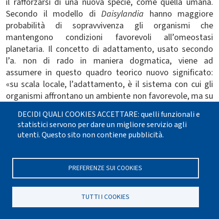
il rafforzarsi di una nuova specie, come quella umana.
Secondo il modello di
Daisylandia
hanno maggiore
probabilità di sopravvivenza gli organismi che
mantengono condizioni favorevoli all’omeostasi
planetaria. Il concetto di adattamento, usato secondo
l’a. non di rado in maniera dogmatica, viene ad
assumere in questo quadro teorico nuovo significato:
«su scala locale, l’adattamento, è il sistema con cui gli
organismi affrontano un ambiente non favorevole, ma su
scala planetaria il collegamento tra la vita e il suo
DECIDI QUALI COOKIES ACCETTARE: quelli funzionali e
ambiente è così stretto che il concetto di adattamento
statistici servono per dare un migliore servizio agli
— concetto che, come si è visto, è in odore di petizione
utenti. Questo sito non contiene pubblicità.
di principio — non ha ragione di esistere» (p. 48).
Con queste considerazioni si conclude la parte dedicata
PREFERENZE SUI COOKIES
alla teoria nella sua formulazione generale. Nei capitoli
successivi Lovelock ricostruisce l’evoluzione del nostro
pianeta alla luce del nuovo paradigma geofisiologico,
TUTTI I COOKIES
ipotizzando alcuni “meccanismi gaiani”, in cui interviene