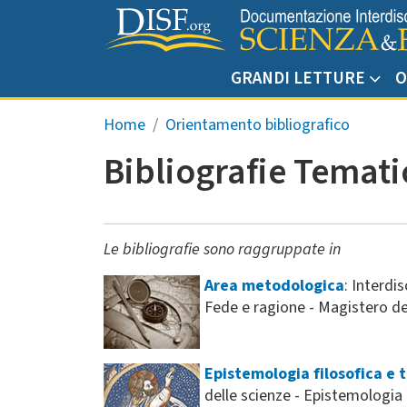
Salta al contenuto principale
GRANDI LETTURE
O
Briciole di pane
Home
Orientamento bibliografico
Bibliografie Temat
Le bibliografie sono raggruppate in
Area metodologica
: Interdi
Fede e ragione - Magistero de
Epistemologia filosofica e 
delle scienze - Epistemologia e