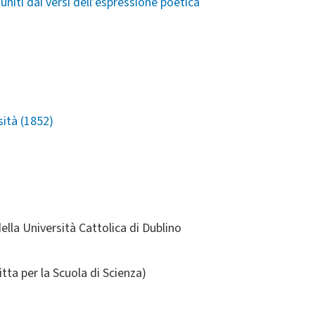
iti dai versi dell’espressione poetica
sità (1852)
ella Università Cattolica di Dublino
tta per la Scuola di Scienza)