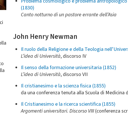
Problema cosmologico e problema antropologico un
(1830)
Canto notturno di un pastore errante dell’Asia
ci
John Henry Newman
ella
Il ruolo della Religione e della Teologia nell’Univer
L’idea di Università
, discorso IV
co
Il senso della formazione universitaria (1852)
lla
L’idea di Università
, discorso VII
Il cristianesimo e la scienza fisica (1855)
da una conferenza tenuta alla Scuola di Medicina d
Il Cristianesimo e la ricerca scientifica (1855)
Argomenti universitari. Discorso VIII
(conferenza scri