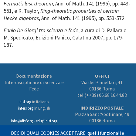
Fermat’s last theorem
, Ann. of Math. 141 (1995), pp. 443-
551, e R. Taylor,
Ring-theoretic properties of certain
Hecke algebras
, Ann. of Math. 141 (1995), pp. 553-572.
Ennio De Giorgi tra scienza e fede
, a cura di D. Pallara e
M. Spedicato, Edizioni Panico, Galatina 2007, pp. 179-
187.
Documentazione
UFFICI
Interdisciplinare di Scienza e
Via dei Pianellari, 41
Fede
00186 Roma
tel (++39) 06.68.16.44.88
disf.org
in Italiano
INDIRIZZO POSTALE
inters.org
in English
Piazza Sant'Apollinare, 49
00186 Roma
info@disf.org
-
edu@disf.org
Preferenze cookies
DECIDI QUALI COOKIES ACCETTARE: quelli funzionali e
In collaborazione