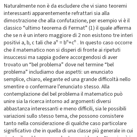
Naturalmente non è da escludere che vi siano teoremi
interessanti apparentemente refrattari sia alla
dimostrazione che alla confutazione, per esempio vi è il
classico “ultimo teorema di Fermat” (1) il quale afferma
che se n è un intero maggiore di 2 non esistono tre interi
n
n
n
positivi a, b, c tali che a
= b
+c
. In questo caso occorre
che il matematico non si disperi di fronte ai ripetuti
insuccessi ma sappia godere accorgendosi di aver
trovato un “bel problema” dove nel termine “bel
problema” includiamo due aspetti: un enunciato
semplice, chiaro, elegante ed una grande difficoltà nello
smentire o confermare l’enunciato stesso. Alla
contemplazione del bel problema il matematico può
unire sia la ricerca intorno ad argomenti diversi
abbastanza interessanti e meno difficili, sia le possibili
variazioni sullo stesso tema, che possono consistere
tanto nella considerazione di qualche caso particolare
significativo che in quella di una classe più generale in cui