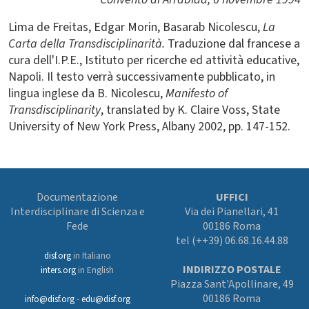
Lima de Freitas, Edgar Morin, Basarab Nicolescu,
La
Carta della Transdisciplinarità.
Traduzione dal francese a
cura dell'I.P.E., Istituto per ricerche ed attività educative,
Napoli. Il testo verrà successivamente pubblicato, in
lingua inglese da B. Nicolescu,
Manifesto of
Transdisciplinarity
, translated by K. Claire Voss, State
University of New York Press, Albany 2002, pp. 147-152.
Documentazione
UFFICI
Interdisciplinare di Scienza e
Via dei Pianellari, 41
Fede
00186 Roma
tel (++39) 06.68.16.44.88
disf.org
in Italiano
INDIRIZZO POSTALE
inters.org
in English
Piazza Sant'Apollinare, 49
00186 Roma
info@disf.org
-
edu@disf.org