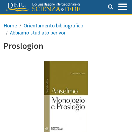
Salta al contenuto principale
Briciole di pane
Home
Orientamento bibliografico
Abbiamo studiato per voi
Proslogion