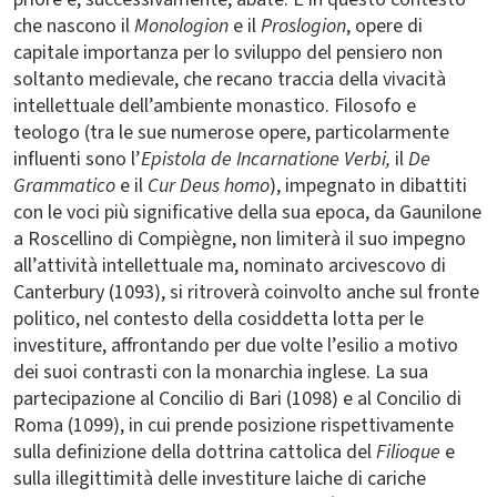
che nascono il
Monologion
e il
Proslogion
, opere di
capitale importanza per lo sviluppo del pensiero non
soltanto medievale, che recano traccia della vivacità
intellettuale dell’ambiente monastico. Filosofo e
teologo (tra le sue numerose opere, particolarmente
influenti sono l’
Epistola de Incarnatione Verbi,
il
De
Grammatico
e il
Cur Deus homo
), impegnato in dibattiti
con le voci più significative della sua epoca, da Gaunilone
a Roscellino di Compiègne, non limiterà il suo impegno
all’attività intellettuale ma, nominato arcivescovo di
Canterbury (1093), si ritroverà coinvolto anche sul fronte
politico, nel contesto della cosiddetta lotta per le
investiture, affrontando per due volte l’esilio a motivo
dei suoi contrasti con la monarchia inglese. La sua
partecipazione al Concilio di Bari (1098) e al Concilio di
Roma (1099), in cui prende posizione rispettivamente
sulla definizione della dottrina cattolica del
Filioque
e
sulla illegittimità delle investiture laiche di cariche