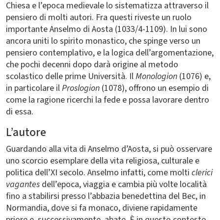
Chiesa e l’epoca medievale lo sistematizza attraverso il
pensiero di molti autori. Fra questi riveste un ruolo
importante Anselmo di Aosta (1033/4-1109). In lui sono
ancora uniti lo spirito monastico, che spinge verso un
pensiero contemplativo, e la logica dell’argomentazione,
che pochi decenni dopo darà origine al metodo
scolastico delle prime Università. Il
Monologion
(1076) e,
in particolare il
Proslogion
(1078), offrono un esempio di
come la ragione ricerchi la fede e possa lavorare dentro
di essa.
L’autore
Guardando alla vita di Anselmo d’Aosta, si può osservare
uno scorcio esemplare della vita religiosa, culturale e
politica dell’XI secolo. Anselmo infatti, come molti
clerici
vagantes
dell’epoca, viaggia e cambia più volte località
fino a stabilirsi presso l’abbazia benedettina del Bec, in
Normandia, dove si fa monaco, diviene rapidamente
priore e, successivamente, abate. È in questo contesto