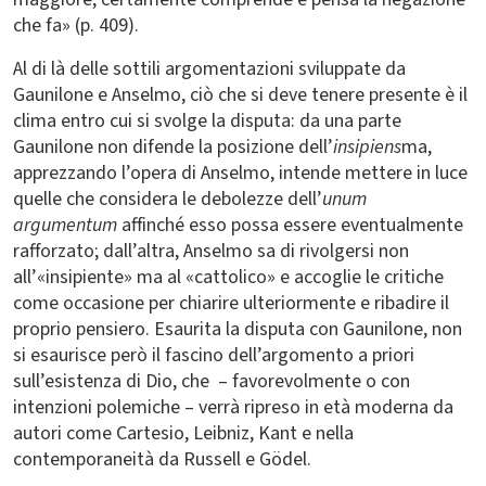
che fa» (p. 409).
Al di là delle sottili argomentazioni sviluppate da
Gaunilone e Anselmo, ciò che si deve tenere presente è il
clima entro cui si svolge la disputa: da una parte
Gaunilone non difende la posizione dell’
insipiens
ma,
apprezzando l’opera di Anselmo, intende mettere in luce
quelle che considera le debolezze dell’
unum
argumentum
affinché esso possa essere eventualmente
rafforzato; dall’altra, Anselmo sa di rivolgersi non
all’«insipiente» ma al «cattolico» e accoglie le critiche
come occasione per chiarire ulteriormente e ribadire il
proprio pensiero. Esaurita la disputa con Gaunilone, non
si esaurisce però il fascino dell’argomento a priori
sull’esistenza di Dio, che – favorevolmente o con
intenzioni polemiche – verrà ripreso in età moderna da
autori come Cartesio, Leibniz, Kant e nella
contemporaneità da Russell e Gödel.