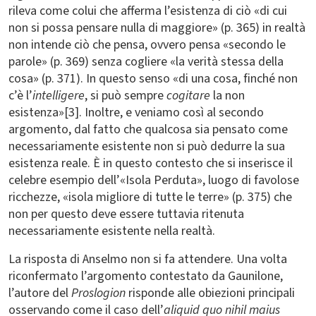
rileva come colui che afferma l’esistenza di ciò «di cui
non si possa pensare nulla di maggiore» (p. 365) in realtà
non intende ciò che pensa, ovvero pensa «secondo le
parole» (p. 369) senza cogliere «la verità stessa della
cosa» (p. 371). In questo senso «di una cosa, finché non
c’è l’
intelligere
, si può sempre
cogitare
la non
esistenza»[3]. Inoltre, e veniamo così al secondo
argomento, dal fatto che qualcosa sia pensato come
necessariamente esistente non si può dedurre la sua
esistenza reale. È in questo contesto che si inserisce il
celebre esempio dell’«Isola Perduta», luogo di favolose
ricchezze, «isola migliore di tutte le terre» (p. 375) che
non per questo deve essere tuttavia ritenuta
necessariamente esistente nella realtà.
La risposta di Anselmo non si fa attendere. Una volta
riconfermato l’argomento contestato da Gaunilone,
l’autore del
Proslogion
risponde alle obiezioni principali
osservando come il caso dell’
aliquid quo nihil maius