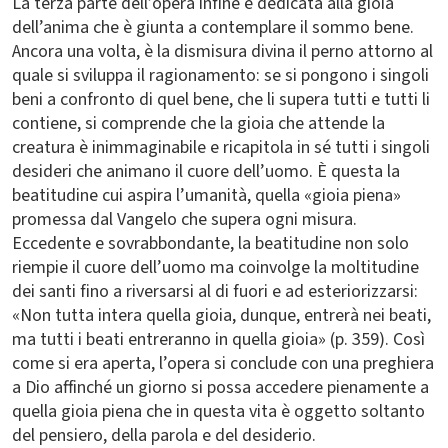
La terza parte dell’opera infine è dedicata alla gioia
dell’anima che è giunta a contemplare il sommo bene.
Ancora una volta, è la dismisura divina il perno attorno al
quale si sviluppa il ragionamento: se si pongono i singoli
beni a confronto di quel bene, che li supera tutti e tutti li
contiene, si comprende che la gioia che attende la
creatura è inimmaginabile e ricapitola in sé tutti i singoli
desideri che animano il cuore dell’uomo. È questa la
beatitudine cui aspira l’umanità, quella «gioia piena»
promessa dal Vangelo che supera ogni misura.
Eccedente e sovrabbondante, la beatitudine non solo
riempie il cuore dell’uomo ma coinvolge la moltitudine
dei santi fino a riversarsi al di fuori e ad esteriorizzarsi:
«Non tutta intera quella gioia, dunque, entrerà nei beati,
ma tutti i beati entreranno in quella gioia» (p. 359). Così
come si era aperta, l’opera si conclude con una preghiera
a Dio affinché un giorno si possa accedere pienamente a
quella gioia piena che in questa vita è oggetto soltanto
del pensiero, della parola e del desiderio.