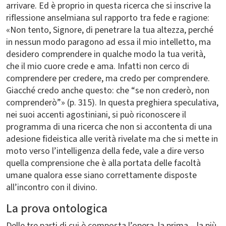
arrivare. Ed è proprio in questa ricerca che si inscrive la
riflessione anselmiana sul rapporto tra fede e ragione:
«Non tento, Signore, di penetrare la tua altezza, perché
in nessun modo paragono ad essa il mio intelletto, ma
desidero comprendere in qualche modo la tua verità,
che il mio cuore crede e ama. Infatti non cerco di
comprendere per credere, ma credo per comprendere.
Giacché credo anche questo: che “se non crederò, non
comprenderò”» (p. 315). In questa preghiera speculativa,
nei suoi accenti agostiniani, si può riconoscere il
programma di una ricerca che non si accontenta di una
adesione fideistica alle verità rivelate ma che si mette in
moto verso l’intelligenza della fede, vale a dire verso
quella comprensione che è alla portata delle facoltà
umane qualora esse siano correttamente disposte
all’incontro con il divino.
La prova ontologica
Delle tre parti di cui è composta l’opera, la prima – la più