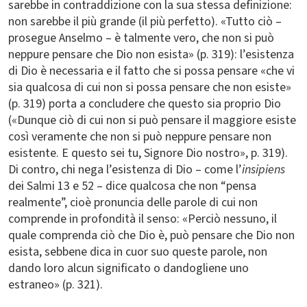
sarebbe in contraddizione con la sua stessa definizione:
non sarebbe il più grande (il più perfetto). «Tutto ciò –
prosegue Anselmo – è talmente vero, che non si può
neppure pensare che Dio non esista» (p. 319): l’esistenza
di Dio è necessaria e il fatto che si possa pensare «che vi
sia qualcosa di cui non si possa pensare che non esiste»
(p. 319) porta a concludere che questo sia proprio Dio
(«Dunque ciò di cui non si può pensare il maggiore esiste
così veramente che non si può neppure pensare non
esistente. E questo sei tu, Signore Dio nostro», p. 319).
Di contro, chi nega l’esistenza di Dio – come l’
insipiens
dei Salmi 13 e 52 – dice qualcosa che non “pensa
realmente”, cioè pronuncia delle parole di cui non
comprende in profondità il senso: «Perciò nessuno, il
quale comprenda ciò che Dio è, può pensare che Dio non
esista, sebbene dica in cuor suo queste parole, non
dando loro alcun significato o dandogliene uno
estraneo» (p. 321).