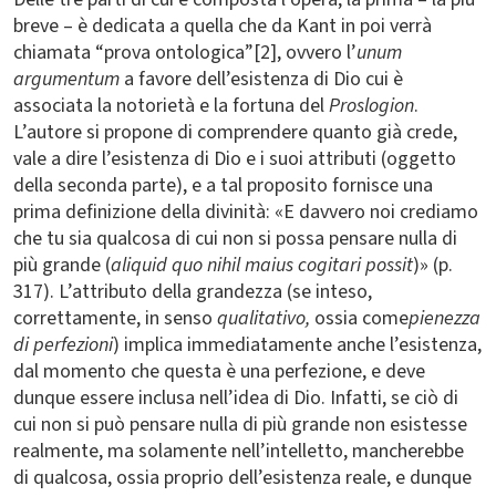
breve – è dedicata a quella che da Kant in poi verrà
chiamata “prova ontologica”[2], ovvero l’
unum
argumentum
a favore dell’esistenza di Dio cui è
associata la notorietà e la fortuna del
Proslogion
.
L’autore si propone di comprendere quanto già crede,
vale a dire l’esistenza di Dio e i suoi attributi (oggetto
della seconda parte), e a tal proposito fornisce una
prima definizione della divinità: «E davvero noi crediamo
che tu sia qualcosa di cui non si possa pensare nulla di
più grande (
aliquid quo nihil maius cogitari possit
)» (p.
317). L’attributo della grandezza (se inteso,
correttamente, in senso
qualitativo,
ossia come
pienezza
di perfezioni
) implica immediatamente anche l’esistenza,
dal momento che questa è una perfezione, e deve
dunque essere inclusa nell’idea di Dio. Infatti, se ciò di
cui non si può pensare nulla di più grande non esistesse
realmente, ma solamente nell’intelletto, mancherebbe
di qualcosa, ossia proprio dell’esistenza reale, e dunque