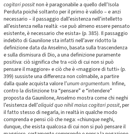
cogitari possit
non
è paragonabile a quello dell’Isola
Perduta poiché soltanto per il primo è valido – e anzi
necessario – il passaggio dall’esistenza nell’intelletto
all’esistenza nella realtà: «se può almeno essere pensato
esistente, è necessario che esista» (p. 385). Il passaggio
indebito di Gaunilone sta infatti nell’aver ridotto la
definizione data da Anselmo, basata sulla trascendenza
e sulla dismisura di Dio, a una definizione puramente
positiva: ciò significa che tra «ciò di cui non si può
pensare il maggiore» e ciò che è «maggiore di tutti» (p.
399) sussiste una differenza non colmabile, a partire
dalla quale acquista valore l’
unum argumentum
. Infine,
contro la distinzione tra “pensare” e “intendere”
proposta da Gaunilone, Anselmo mostra come chi neghi
l’esistenza dell’
aliquid quo nihil maius cogitari possit
, per
il fatto stesso di negarla, in realtà in qualche modo
comprenda e pensi ciò che nega: «chiunque neghi,
dunque, che esista qualcosa di cui non si può pensare il
maggiore, certamente comprende e pensa la negazione