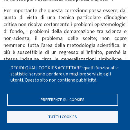
Per importante che questa correzione possa essere, dal
punto di vista di una tecnica particolare d'indagine
critica non risolve certamente i problemi epistemologici
di fondo, i problemi della demarcazione tra scienza e
non-scienza, il problema delle scelte; non copre
nemmeno tutta l'area della metodologia scientifica. In
più è suscettibile di un regresso all'infinito, perché la
stessa indagine circa le generalizzazioni simboliche, i
modelli e i valori condivisi dovrebbe essere anche
DECIDI QUALI COOKIES ACCETTARE: quelli funzionali e
compiuta sulle matrici disciplinari del critico, in quanto
statistici servono per dare un migliore servizio agli
anch'egli avrà un paradigma o una matrice disciplinare di
utenti. Questo sito non contiene pubblicità.
cui dovrà rendere conto. L'aver poi incluso tra i valori
condivisi l'accuratezza nelle predizioni mostra come il
PREFERENZE SUI COOKIES
termine "valori", pregnante di tanti significati,
specialmente filosofici, sia inteso da Kuhn in un senso
12
banalmente empirico
. Così intesi, i valori possono
TUTTI I COOKIES
essere moltiplicati all'infinito. Infine, «Kuhn non tiene
conto del fatto che una scienza che fu o apparve