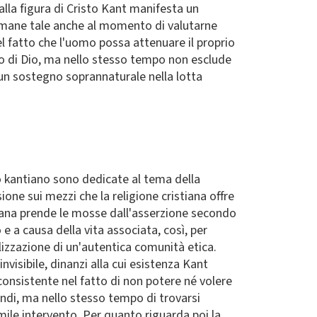
alla figura di Cristo Kant manifesta un
mane tale anche al momento di valutarne
del fatto che l'uomo possa attenuare il proprio
io di Dio, ma nello stesso tempo non esclude
à un sostegno soprannaturale nella lotta
to kantiano sono dedicate al tema della
ione sui mezzi che la religione cristiana offre
tiana prende le mosse dall'asserzione secondo
e a causa della vita associata, così, per
lizzazione di un'autentica comunità etica.
nvisibile, dinanzi alla cui esistenza Kant
consistente nel fatto di non potere né volere
ondi, ma nello stesso tempo di trovarsi
ile intervento. Per quanto riguarda poi la