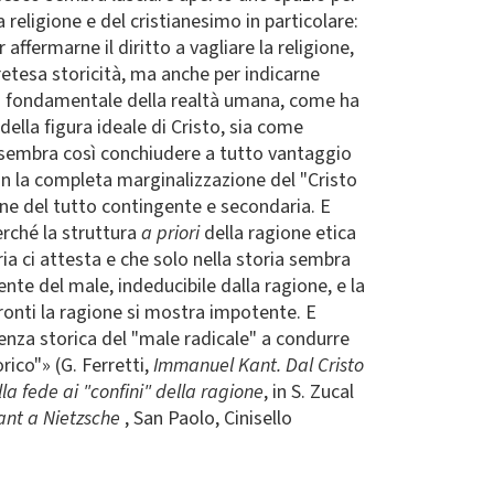
 religione e del cristianesimo in particolare:
affermarne il diritto a vagliare la religione,
retesa storicità, ma anche per indicarne
to fondamentale della realtà umana, come ha
della figura ideale di Cristo, sia come
sembra così conchiudere a tutto vantaggio
 con la completa marginalizzazione del "Cristo
ione del tutto contingente e secondaria. E
perché la struttura
a priori
della ragione etica
ia ci attesta e che solo nella storia sembra
te del male, indeducibile dalla ragione, e la
ronti la ragione si mostra impotente. E
rienza storica del "male radicale" a condurre
orico"» (G. Ferretti,
Immanuel Kant. Dal Cristo
lla fede ai "confini" della ragione
, in S. Zucal
Kant a Nietzsche
, San Paolo, Cinisello