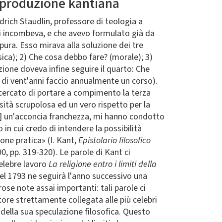
a produzione kantiana
edrich Staudlin, professore di teologia a
i incombeva, e che avevo formulato già da
pura. Esso mirava alla soluzione dei tre
ica); 2) Che cosa debbo fare? (morale); 3)
uzione doveva infine seguire il quarto: Che
 di vent'anni faccio annualmente un corso).
 cercato di portare a compimento la terza
sità scrupolosa ed un vero rispetto per la
 ad] un'acconcia franchezza, mi hanno condotto
in cui credo di intendere la possibilità
ione pratica» (I. Kant,
Epistolario filosofico
0, pp. 319-320). Le parole di Kant ci
celebre lavoro
La religione entro i limiti della
del 1793 ne seguirà l'anno successivo una
ose note assai importanti: tali parole ci
tore strettamente collegata alle più celebri
 della sua speculazione filosofica. Questo