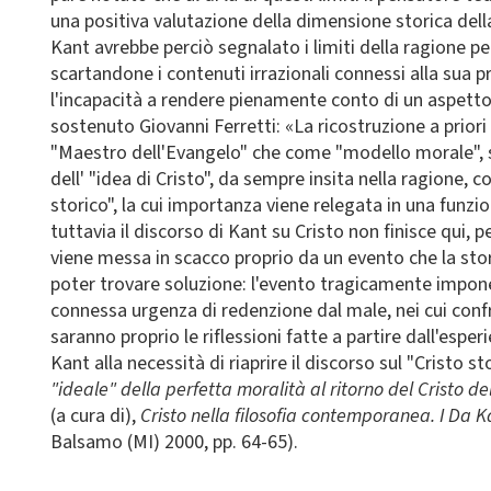
una positiva valutazione della dimensione storica della
Kant avrebbe perciò segnalato i limiti della ragione per 
scartandone i contenuti irrazionali connessi alla sua p
l'incapacità a rendere pienamente conto di un aspet
sostenuto Giovanni Ferretti: «La ricostruzione a priori 
"Maestro dell'Evangelo" che come "modello morale", 
dell' "idea di Cristo", da sempre insita nella ragione,
storico", la cui importanza viene relegata in una funz
tuttavia il discorso di Kant su Cristo non finisce qui, 
viene messa in scacco proprio da un evento che la stor
poter trovare soluzione: l'evento tragicamente imponen
connessa urgenza di redenzione dal male, nei cui conf
saranno proprio le riflessioni fatte a partire dall'espe
Kant alla necessità di riaprire il discorso sul "Cristo st
"ideale" della perfetta moralità al ritorno del Cristo de
(a cura di),
Cristo nella filosofia contemporanea. I Da 
Balsamo (MI) 2000, pp. 64-65).