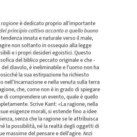
la ragione
è dedicato proprio all'importante
del principio cattivo accanto a quello buono
 tendenza innata e naturale verso il male,
agire non soltanto in ossequio alla legge
bili e i propri desideri egoistici. Questo
sofica del biblico peccato originale e che -
i del diavolo, è ineliminabile e l'uomo non ha
 cosicché la sua estirpazione ha richiesto
to nell'Incarnazione e nella venuta sulla terra
 ragione, che, come non è in grado di spiegare
ace di comprendere un evento, quale è quello
mpletamente. Scrive Kant: «La ragione, nella
sue esigenze morali, si estende fino a idee
enza, senza che la ragione se le attribuisca
la possibilità, né la realtà degli oggetti di
e massime del pensare e dell'agire. Anzi