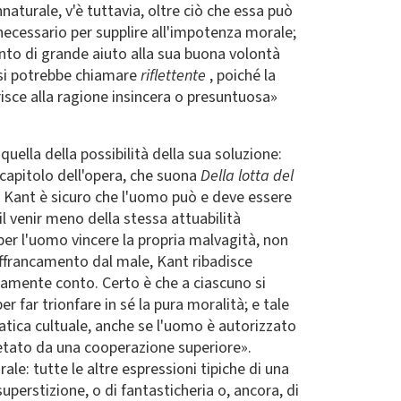
naturale, v'è tuttavia, oltre ciò che essa può
ecessario per supplire all'impotenza morale;
nto di grande aiuto alla sua buona volontà
) si potrebbe chiamare
riflettente
, poiché la
risce alla ragione insincera o presuntuosa»
uella della possibilità della sua soluzione:
 capitolo dell'opera, che suona
Della lotta del
. Kant è sicuro che l'uomo può e deve essere
il venir meno della stessa attuabilità
 per l'uomo vincere la propria malvagità, non
affrancamento dal male, Kant ribadisce
amente conto. Certo è che a ciascuno si
r far trionfare in sé la pura moralità; e tale
tica cultuale, anche se l'uomo è autorizzato
letato da una cooperazione superiore».
le: tutte le altre espressioni tipiche di una
uperstizione, o di fantasticheria o, ancora, di