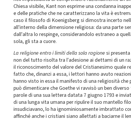
Chiesa visibile, Kant non esprime una condanna inappell
e delle pratiche che ne caratterizzano la vita è estre
caso il filosofo di Koenigsberg si dimostra incerto nel
all'interno della dimensione religiosa: da una parte sem
dall'altra lo respinge, considerandolo estraneo a quel
sola, gli sta a cuore.
La religione entro i limiti della sola ragione
si present
non del tutto risolta tra l'adesione ai dettami di un r
il riconoscimento del valore del Cristianesimo quale r
fatto che, dinanzi a essa, i lettori hanno avuto reazion
hanno visto in essa il manifesto di una religiosità che
può dimenticare che Goethe vi ravvisò un ben diverso 
parole di una sua lettera datata 7 giugno 1793 e invi
di una lunga vita umana per ripulire il suo mantello fil
insudiciavano, lo ha ignominiosamente imbrattato co
affinché anche i cristiani siano allettati a baciarne il l