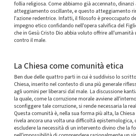
follia religiosa. Come abbiamo già accennato, dinanzi 
atteggiamento oscillante, e questo atteggiamento ri
l'azione redentrice. Infatti, il filosofo è preoccupato 
impegno etico confidando nell'opera salvifica del Figl
che in Gesù Cristo Dio abbia voluto offrire all'umanit
contro il male.
La Chiesa come comunità etica
Ben due delle quattro parti in cui è suddiviso lo scrit
Chiesa, inserito nel contesto di una più generale rifless
agli uomini per liberarsi dal male. La discussione kan
la quale, come la corruzione morale avviene all'interno 
sconfiggere tale corruzione, si rende necessaria la rea
Questa comunità è, nella sua forma più alta, la Chiesa i
rivela ancora una volta una difficoltà epistemologica, 
escludere la necessità di un intervento divino che la f
nell'impossibilità di comprendere razionalmente un sim