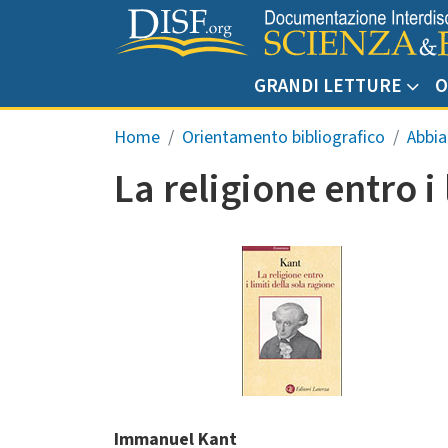
Salta al contenuto principale
GRANDI LETTURE
O
Briciole di pane
Home
Orientamento bibliografico
Abbia
La religione entro i
Immanuel Kant