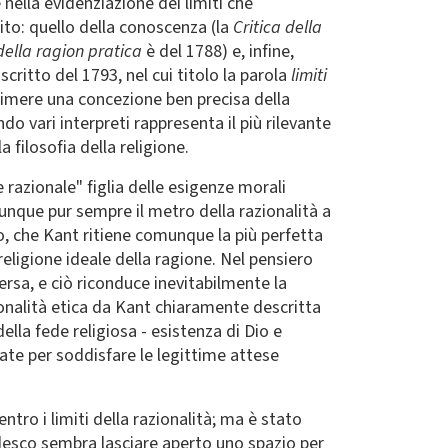
 nella evidenziazione dei limiti che
to: quello della conoscenza (la
Critica della
 della ragion pratica
è del 1788) e, infine,
scritto del 1793, nel cui titolo la parola
limiti
primere una concezione ben precisa della
do vari interpreti rappresenta il più rilevante
filosofia della religione.
e razionale" figlia delle esigenze morali
 dunque pur sempre il metro della razionalità a
mo, che Kant ritiene comunque la più perfetta
 religione ideale della ragione. Nel pensiero
ersa, e ciò riconduce inevitabilmente la
ionalità etica da Kant chiaramente descritta
della fede religiosa - esistenza di Dio e
ate per soddisfare le legittime attese
ntro i limiti della razionalità; ma è stato
tedesco sembra lasciare aperto uno spazio per