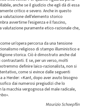
abile, anche se il giudizio che egli dà di essa
mamente critico e severo. Anche in questo
la valutazione dell'elemento storico
bra avvertirne l'esigenza e il fascino,
la valutazione puramente etico-razionale che,
a come un'opera percorsa da una tensione
azionalismo religioso di stampo illuministico e
eligione storica. Ciò è dimostrato anche dal
i contrastanti. E se, per un verso, molti
 potremmo definire laico-razionalista, non si
tentativo, come si evince dalle seguenti
ata a Herder: «Kant, dopo aver avuto bisogno
osofico dai numerosi pregiudizi che lo
n la macchia vergognosa del male radicale,
embo».
Maurizio Schoepflin