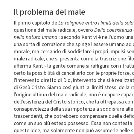
Il problema del male
Il primo capitolo de
La religione entro i limiti della so
questione del male radicale, ovvero
Della coesistenza 
nella natura umana
: secondo Kant vi è nell'uomo una
una sorta di corruzione che spinge l'essere umano ad 
morale, ma cercando di soddisfare i propri impulsi sensi
male radicale, che si presenta come la trascrizione filo
afferma Kant - la gente comune si raffigura con i tratt
certo la possibilità di cancellarlo con le proprie forze,
l'intervento diretto di Dio, intervento che si è realizza
di Gesù Cristo. Siamo così giunti ai limiti stessi della
l'origine ultima del male radicale, non è neppure cap
dell'esistenza del Cristo storico, che la oltrepassa co
consapevolezza della sua impotenza a soddisfare alle 
trascendenti, che potrebbero compensare quella defici
come un suo più esteso possesso. Essa non contesta né 
queste idee, ma solamente non può assumerle nelle su