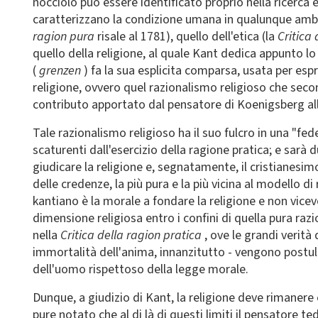
nocciolo può essere identificato proprio nella ricerca e
caratterizzano la condizione umana in qualunque ambi
ragion pura
risale al 1781), quello dell'etica (la
Critica
quello della religione, al quale Kant dedica appunto lo 
(
grenzen
) fa la sua esplicita comparsa, usata per es
religione, ovvero quel razionalismo religioso che secon
contributo apportato dal pensatore di Koenigsberg alla 
Tale razionalismo religioso ha il suo fulcro in una "fed
scaturenti dall'esercizio della ragione pratica; e sarà
giudicare la religione e, segnatamente, il cristianesi
delle credenze, la più pura e la più vicina al modello di
kantiano è la morale a fondare la religione e non vicev
dimensione religiosa entro i confini di quella pura raz
nella
Critica della ragion pratica
, ove le grandi verità 
immortalità dell'anima, innanzitutto - vengono postul
dell'uomo rispettoso della legge morale.
Dunque, a giudizio di Kant, la religione deve rimanere e
pure notato che al di là di questi limiti il pensatore 