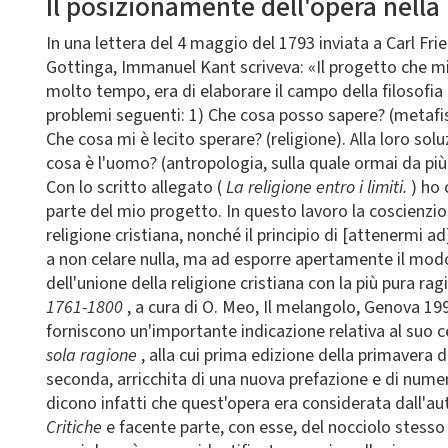
Il posizionamente dell'opera nell
In una lettera del 4 maggio del 1793 inviata a Carl Fri
Gottinga, Immanuel Kant scriveva: «Il progetto che m
molto tempo, era di elaborare il campo della filosofia 
problemi seguenti: 1) Che cosa posso sapere? (metafis
Che cosa mi è lecito sperare? (religione). Alla loro sol
cosa è l'uomo? (antropologia, sulla quale ormai da più
Con lo scritto allegato (
La religione entro i limiti.
) ho
parte del mio progetto. In questo lavoro la coscienzio
religione cristiana, nonché il principio di [attenermi
a non celare nulla, ma ad esporre apertamente il modo 
dell'unione della religione cristiana con la più pura rag
1761-1800
, a cura di O. Meo, Il melangolo, Genova 199
forniscono un'importante indicazione relativa al suo 
sola ragione
, alla cui prima edizione della primavera 
seconda, arricchita di una nuova prefazione e di numer
dicono infatti che quest'opera era considerata dall'au
Critiche
e facente parte, con esse, del nocciolo stesso