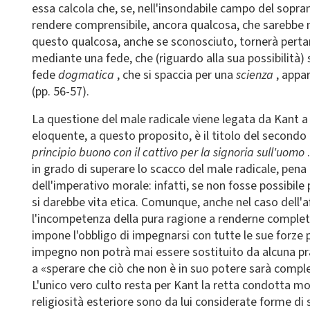
essa calcola che, se, nell'insondabile campo del sopran
rendere comprensibile, ancora qualcosa, che sarebbe n
questo qualcosa, anche se sconosciuto, tornerà perta
mediante una fede, che (riguardo alla sua possibilità
fede
dogmatica
, che si spaccia per una
scienza
, appa
(pp. 56-57).
La questione del male radicale viene legata da Kant a q
eloquente, a questo proposito, è il titolo del secondo
principio buono con il cattivo per la signoria sull'uomo
in grado di superare lo scacco del male radicale, pena 
dell'imperativo morale: infatti, se non fosse possibile
si darebbe vita etica. Comunque, anche nel caso dell'
l'incompetenza della pura ragione a renderne complet
impone l'obbligo di impegnarsi con tutte le sue forze pe
impegno non potrà mai essere sostituito da alcuna pra
a «sperare che ciò che non è in suo potere sarà comp
L'unico vero culto resta per Kant la retta condotta mora
religiosità esteriore sono da lui considerate forme di s