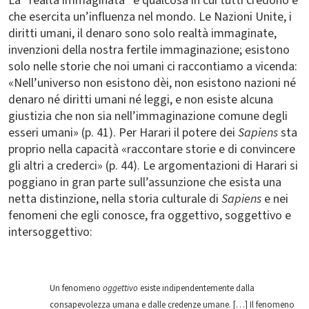
La “realtà immaginata” è qualcosa in cui tutti credono e
che esercita un’influenza nel mondo. Le Nazioni Unite, i
diritti umani, il denaro sono solo realtà immaginate,
invenzioni della nostra fertile immaginazione; esistono
solo nelle storie che noi umani ci raccontiamo a vicenda:
«Nell’universo non esistono dèi, non esistono nazioni né
denaro né diritti umani né leggi, e non esiste alcuna
giustizia che non sia nell’immaginazione comune degli
esseri umani» (p. 41). Per Harari il potere dei
Sapiens
sta
proprio nella capacità «raccontare storie e di convincere
gli altri a crederci» (p. 44). Le argomentazioni di Harari si
poggiano in gran parte sull’assunzione che esista una
netta distinzione, nella storia culturale di
Sapiens
e nei
fenomeni che egli conosce, fra oggettivo, soggettivo e
intersoggettivo:
Un fenomeno
oggettivo
esiste indipendentemente dalla
consapevolezza umana e dalle credenze umane. […] Il fenomeno