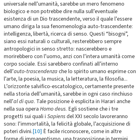
universale nell’umanità, sarebbe un mero fenomeno
biologico e non potrebbe dire nulla sull’eventuale
esistenza di un Dio trascendente, verso il quale l’essere
umano diriga la sua fenomenologia auto-trascendente:
intelligenza, libertà, ricerca di senso. Questi “bisogni”,
siano essi naturali o culturali, resterebbero sempre
antropologici in senso stretto: nascerebbero e
morirebbero con l’uomo, anzi con l’intera umanità come
corpo sociale. Essi sarebbero confinati all’interno
dell’
auto
-
trascendenza
che lo spirito umano esprime con
l’arte, la poesia, la musica, la letteratura, la filosofia...
L’orizzonte salvifico-escatologico, certamente presente
nella storia dell’umanità, sarebbe in ogni caso rinchiuso
nell’
al di qua
. Tale posizione è esplicita in Harari anche
nella sua opera
Homo deus
. Egli sostiene che i tre
progetti sui quali i
Sapiens
del XXI secolo lavoreranno
sono: l’immortalità, la felicità globale, l’acquisizione di
poteri divini.
[10]
È facile riconoscere, come in altre
forme di immanentismo, una trasposizione in termini