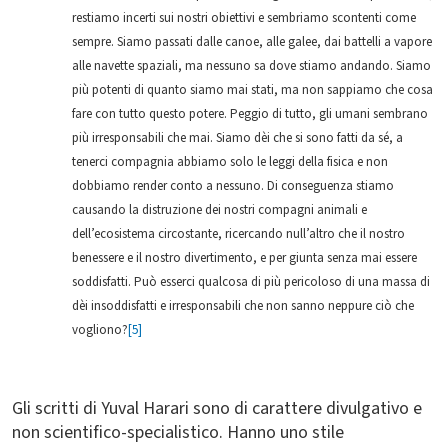
restiamo incerti sui nostri obiettivi e sembriamo scontenti come
sempre. Siamo passati dalle canoe, alle galee, dai battelli a vapore
alle navette spaziali, ma nessuno sa dove stiamo andando. Siamo
più potenti di quanto siamo mai stati, ma non sappiamo che cosa
fare con tutto questo potere. Peggio di tutto, gli umani sembrano
più irresponsabili che mai. Siamo dèi che si sono fatti da sé, a
tenerci compagnia abbiamo solo le leggi della fisica e non
dobbiamo render conto a nessuno. Di conseguenza stiamo
causando la distruzione dei nostri compagni animali e
dell’ecosistema circostante, ricercando null’altro che il nostro
benessere e il nostro divertimento, e per giunta senza mai essere
soddisfatti. Può esserci qualcosa di più pericoloso di una massa di
dèi insoddisfatti e irresponsabili che non sanno neppure ciò che
vogliono?
[5]
Gli scritti di Yuval Harari sono di carattere divulgativo e
non scientifico-specialistico. Hanno uno stile