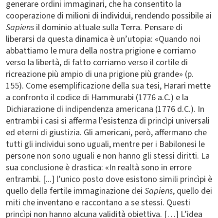
generare ordini immaginari, che ha consentito la
cooperazione di milioni di individui, rendendo possibile ai
Sapiens
il dominio attuale sulla Terra. Pensare di
liberarsi da questa dinamica è un’utopia: «Quando noi
abbattiamo le mura della nostra prigione e corriamo
verso la libertà, di fatto corriamo verso il cortile di
ricreazione più ampio di una prigione più grande» (p.
155). Come esemplificazione della sua tesi, Harari mette
a confronto il codice di Hammurabi (1776 a.C.) e la
Dichiarazione di indipendenza americana (1776 d.C.). In
entrambi i casi si afferma l’esistenza di princìpi universali
ed eterni di giustizia. Gli americani, però, affermano che
tutti gli individui sono uguali, mentre per i Babilonesi le
persone non sono uguali e non hanno gli stessi diritti. La
sua conclusione è drastica: «In realtà sono in errore
entrambi. [...] l’unico posto dove esistono simili princìpi è
quello della fertile immaginazione dei
Sapiens
, quello dei
miti che inventano e raccontano a se stessi. Questi
princìpi non hanno alcuna validità obiettiva. […] L’idea