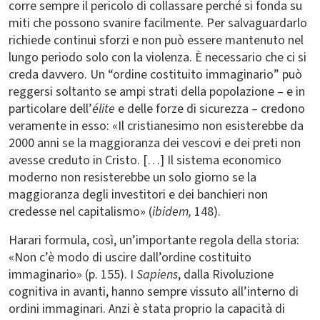
corre sempre il pericolo di collassare perché si fonda su
miti che possono svanire facilmente. Per salvaguardarlo
richiede continui sforzi e non può essere mantenuto nel
lungo periodo solo con la violenza. È necessario che ci si
creda davvero. Un “ordine costituito immaginario” può
reggersi soltanto se ampi strati della popolazione – e in
particolare dell’
élite
e delle forze di sicurezza – credono
veramente in esso: «Il cristianesimo non esisterebbe da
2000 anni se la maggioranza dei vescovi e dei preti non
avesse creduto in Cristo. […] Il sistema economico
moderno non resisterebbe un solo giorno se la
maggioranza degli investitori e dei banchieri non
credesse nel capitalismo» (
ibidem,
148).
Harari formula, così, un’importante regola della storia:
«Non c’è modo di uscire dall’ordine costituito
immaginario» (p. 155). I
Sapiens
, dalla Rivoluzione
cognitiva in avanti, hanno sempre vissuto all’interno di
ordini immaginari. Anzi è stata proprio la capacità di