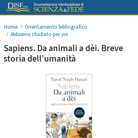
Salta al contenuto principale
Briciole di pane
Home
Orientamento bibliografico
Abbiamo studiato per voi
Sapiens. Da animali a dèi. Breve
storia dell’umanità