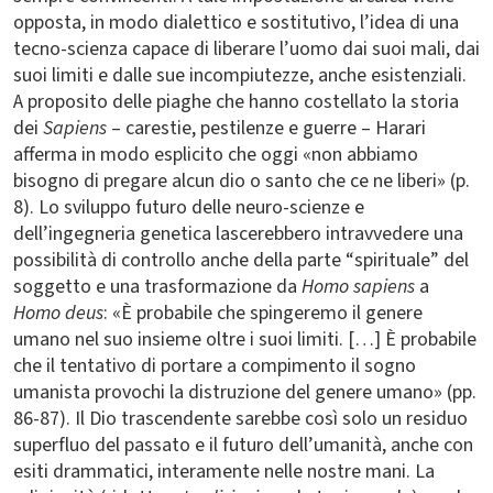
opposta, in modo dialettico e sostitutivo, l’idea di una
tecno-scienza capace di liberare l’uomo dai suoi mali, dai
suoi limiti e dalle sue incompiutezze, anche esistenziali.
A proposito delle piaghe che hanno costellato la storia
dei
Sapiens
– carestie, pestilenze e guerre – Harari
afferma in modo esplicito che oggi «non abbiamo
bisogno di pregare alcun dio o santo che ce ne liberi» (p.
8). Lo sviluppo futuro delle neuro-scienze e
dell’ingegneria genetica lascerebbero intravvedere una
possibilità di controllo anche della parte “spirituale” del
soggetto e una trasformazione da
Homo sapiens
a
Homo deus
: «È probabile che spingeremo il genere
umano nel suo insieme oltre i suoi limiti. […] È probabile
che il tentativo di portare a compimento il sogno
umanista provochi la distruzione del genere umano» (pp.
86-87). Il Dio trascendente sarebbe così solo un residuo
superfluo del passato e il futuro dell’umanità, anche con
esiti drammatici, interamente nelle nostre mani. La