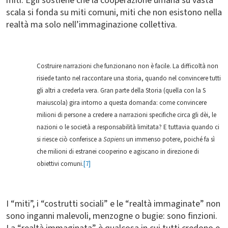
miti. Egli sostiene che
la cooperazione umana su vasta
scala si fonda su miti comuni, miti che non esistono nella
realtà ma solo nell’immaginazione collettiva.
Costruire narrazioni che funzionano non è facile. La difficoltà non
risiede tanto nel raccontare una storia, quando nel convincere tutti
gli altri a crederla vera. Gran parte della Storia (quella con la S
maiuscola) gira intorno a questa domanda: come convincere
milioni di persone a credere a narrazioni specifiche circa gli dèi, le
nazioni o le società a responsabilità limitata? E tuttavia quando ci
si riesce ciò conferisce a
Sapiens
un immenso potere, poiché fa sì
che milioni di estranei cooperino e agiscano in direzione di
obiettivi comuni.
[7]
I “miti”, i “costrutti sociali” e le “realtà immaginate” non
sono inganni malevoli, menzogne o bugie:
sono finzioni.