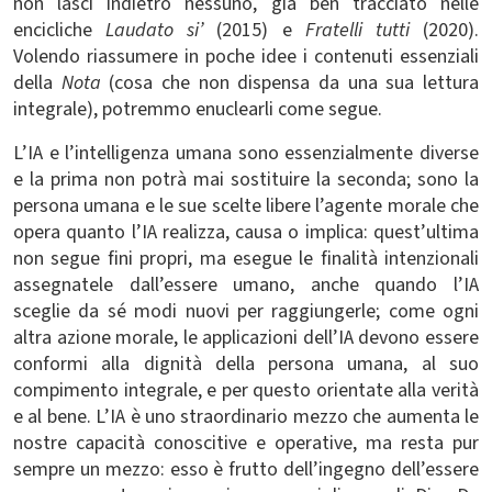
non lasci indietro nessuno, già ben tracciato nelle
encicliche
Laudato si’
(2015) e
Fratelli tutti
(2020).
Volendo riassumere in poche idee i contenuti essenziali
della
Nota
(cosa che non dispensa da una sua lettura
integrale), potremmo enuclearli come segue.
L’IA e l’intelligenza umana sono essenzialmente diverse
e la prima non potrà mai sostituire la seconda; sono la
persona umana e le sue scelte libere l’agente morale che
opera quanto l’IA realizza, causa o implica: quest’ultima
non segue fini propri, ma esegue le finalità intenzionali
assegnatele dall’essere umano, anche quando l’IA
sceglie da sé modi nuovi per raggiungerle; come ogni
altra azione morale, le applicazioni dell’IA devono essere
conformi alla dignità della persona umana, al suo
compimento integrale, e per questo orientate alla verità
e al bene. L’IA è uno straordinario mezzo che aumenta le
nostre capacità conoscitive e operative, ma resta pur
sempre un mezzo: esso è frutto dell’ingegno dell’essere