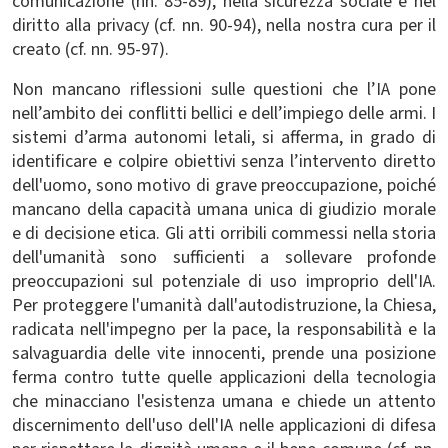
comunicazione (nn. 85-89), nella sicurezza sociale e nel
diritto alla privacy (cf. nn. 90-94), nella nostra cura per il
creato (cf. nn. 95-97).
Non mancano riflessioni sulle questioni che l’IA pone
nell’ambito dei conflitti bellici e dell’impiego delle armi. I
sistemi d’arma autonomi letali, si afferma, in grado di
identificare e colpire obiettivi senza l’intervento diretto
dell'uomo, sono motivo di grave preoccupazione, poiché
mancano della capacità umana unica di giudizio morale
e di decisione etica. Gli atti orribili commessi nella storia
dell'umanità sono sufficienti a sollevare profonde
preoccupazioni sul potenziale di uso improprio dell'IA.
Per proteggere l'umanità dall'autodistruzione, la Chiesa,
radicata nell'impegno per la pace, la responsabilità e la
salvaguardia delle vite innocenti, prende una posizione
ferma contro tutte quelle applicazioni della tecnologia
che minacciano l'esistenza umana e chiede un attento
discernimento dell'uso dell'IA nelle applicazioni di difesa