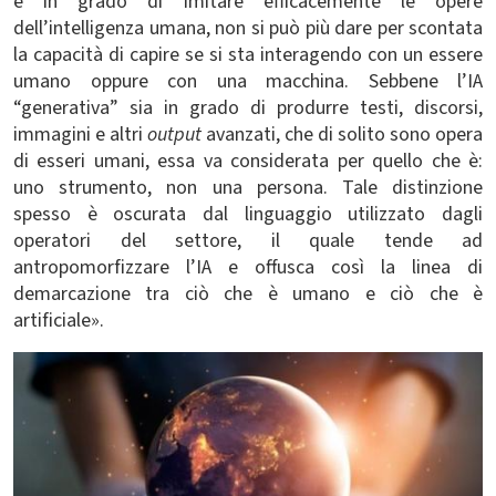
è in grado di imitare efficacemente le opere
dell’intelligenza umana, non si può più dare per scontata
la capacità di capire se si sta interagendo con un essere
umano oppure con una macchina. Sebbene l’IA
“generativa” sia in grado di produrre testi, discorsi,
immagini e altri
output
avanzati, che di solito sono opera
di esseri umani, essa va
considerata per quello che è:
uno strumento, non una persona. Tale distinzione
spesso è oscurata
dal linguaggio utilizzato
dagli
operatori del settore, il quale tende ad
antropomorfizzare l’IA e offusca
così la linea di
demarcazione tra ciò che è umano e ciò che è
artificiale
».
Immagine