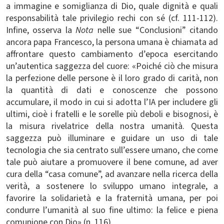
a immagine e somiglianza di Dio, quale dignità e quali
responsabilità tale privilegio rechi con sé (cf. 111-112).
Infine, osserva la
Nota
nelle sue “Conclusioni” citando
ancora papa Francesco, la persona umana è chiamata ad
affrontare questo cambiamento d’epoca esercitando
un’autentica saggezza del cuore:
«Poiché ciò che misura
la perfezione delle persone è il loro grado di carità, non
la quantità di dati e conoscenze che possono
accumulare, il modo in cui si adotta l’IA per includere gli
ultimi, cioè i fratelli e le sorelle più deboli e bisognosi, è
la misura rivelatrice della nostra umanità. Questa
saggezza può illuminare e guidare un uso di tale
tecnologia che sia centrato sull’essere umano, che come
tale può aiutare a promuovere il bene comune, ad aver
cura della “casa comune”, ad avanzare nella ricerca della
verità, a sostenere lo sviluppo umano integrale, a
favorire la solidarietà e la fraternità umana, per poi
condurre l’umanità al suo fine ultimo: la felice e piena
comunione con Dio» (n. 116).