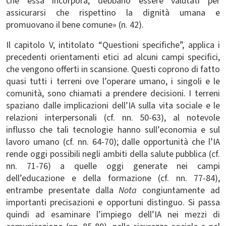
che essa incorpora, debbano essere valutati per
assicurarsi che rispettino la dignità umana e
promuovano il bene comune» (n. 42).
Il capitolo V, intitolato “Questioni specifiche”, applica i
precedenti orientamenti etici ad alcuni campi specifici,
che vengono offerti in scansione. Questi coprono di fatto
quasi tutti i terreni ove l’operare umano, i singoli e le
comunità, sono chiamati a prendere decisioni. I terreni
spaziano dalle implicazioni dell’IA sulla vita sociale e le
relazioni interpersonali (cf. nn. 50-63), al notevole
influsso che tali tecnologie hanno sull’economia e sul
lavoro umano (cf. nn. 64-70); dalle opportunità che l’IA
rende oggi possibili negli ambiti della salute pubblica (cf.
nn. 71-76) a quelle oggi generate nei campi
dell’educazione e della formazione (cf. nn. 77-84),
entrambe presentate dalla
Nota
congiuntamente ad
importanti precisazioni e opportuni distinguo. Si passa
quindi ad esaminare l’impiego dell’IA nei mezzi di