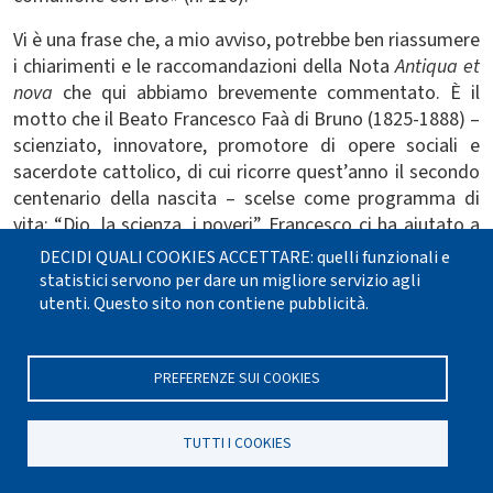
Vi è una frase che, a mio avviso, potrebbe ben riassumere
i chiarimenti e le raccomandazioni della
Nota
Antiqua et
nova
che qui abbiamo brevemente commentato. È il
motto che il Beato Francesco Faà di Bruno (1825-1888) –
scienziato, innovatore, promotore di opere sociali e
sacerdote cattolico, di cui ricorre quest’anno il secondo
centenario della nascita – scelse come programma di
vita:
“Dio, la scienza, i poveri”. Francesco ci ha aiutato a
capire che questi tre termini possono e devono stare
DECIDI QUALI COOKIES ACCETTARE: quelli funzionali e
bene insieme. Riconoscerne l’intimo legame è segno di
statistici servono per dare un migliore servizio agli
dignità per l’uomo, non separarli è garanzia di autentico
utenti. Questo sito non contiene pubblicità.
sviluppo.
PREFERENZE SUI COOKIES
© 2025 Documentazione interdisciplinare di scienza e
fede
TUTTI I COOKIES