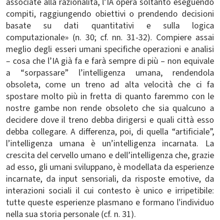
associate alla razionalità, l’IA opera soltanto eseguendo
compiti, raggiungendo obiettivi o prendendo decisioni
basate su dati quantitativi e sulla logica
computazionale» (n. 30; cf. nn. 31-32). Compiere assai
meglio degli esseri umani specifiche operazioni e analisi
– cosa che l’IA già fa e farà sempre di più – non equivale
a “sorpassare” l’intelligenza umana, rendendola
obsoleta, come un treno ad alta velocità che ci fa
spostare molto più in fretta di quanto faremmo con le
nostre gambe non rende obsoleto che sia qualcuno a
decidere dove il treno debba dirigersi e quali città esso
debba collegare. A differenza, poi, di quella “artificiale”,
l’intelligenza umana è un’intelligenza incarnata. La
crescita del cervello umano e dell’intelligenza che, grazie
ad esso, gli umani sviluppano, è modellata da esperienze
incarnate, da input sensoriali, da risposte emotive, da
interazioni sociali il cui contesto è unico e irripetibile:
tutte queste esperienze plasmano e formano l'individuo
nella sua storia personale (cf. n. 31).