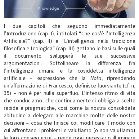
I due capitoli che seguono immediatamente
l’Introduzione (cap. I), intitolati “Che cos’è l’Intelligenza
Artificiale?” (cap. II) e “L’intelligenza nella tradizione
filosofica e teologica” (cap. III) gettano le basi sulle quali
il documento svilupperà le sue successive
argomentazioni. Sottolineare la differenza fra
l’intelligenza umana e la cosiddetta intelligenza
artificiale – espressione che la
Nota
, riprendendo
un’affermazione di Francesco, definisce fuorviante (cf. n.
35) – non è per nulla superfluo. L’intenso ritmo di vita
che conduciamo, che continuamente ci obbliga a scelte
rapide e pragmatiche, così come la nostra consolidata
abitudine a delegare alle macchine molte delle nostre
decisioni – cosa che finisce col modificare il modo con
cui affrontano i problemi e valutiamo (o non valutiamo)
le loro conseguenze – rende oggi necessario illuminare