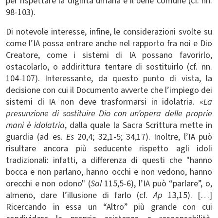
per rispettare la dignità umana e il bene comune (cf. nn.
98-103).
Di notevole interesse, infine, le considerazioni svolte su
come l’IA possa entrare anche nel rapporto fra noi e Dio
Creatore, come i sistemi di IA possano favorirlo,
ostacolarlo, o addirittura tentare di sostituirlo (cf. nn.
104-107). Interessante, da questo punto di vista, la
decisione con cui il Documento avverte che l’impiego dei
sistemi di IA non deve trasformarsi in idolatria. «
L
a
presunzione di sostituire Dio con un’opera delle proprie
mani è idolatria
, dalla quale la Sacra Scrittura mette in
guardia (ad es.
Es
20,4; 32,1-5; 34,17). Inoltre, l’IA può
risultare ancora più seducente rispetto agli idoli
tradizionali: infatti, a differenza di questi che "hanno
bocca e non parlano, hanno occhi e non vedono, hanno
orecchi e non odono" (
Sal
115,5-6), l’IA può “parlare”, o,
almeno, dare l’illusione di farlo (cf.
Ap
13,15). […]
Ricercando in essa un “Altro” più grande con cui