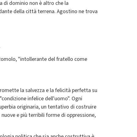
 di dominio non è altro che la
ndante della città terrena. Agostino ne trova
.
 Romolo, "intollerante del fratello come
omette la salvezza e la felicità perfetta su
a "condizione infelice dell'uomo". Ogni
erbia originaria, un tentativo di costruire
a nuove e più terribili forme di oppressione,
ologia politica che sia anche costruttiva è