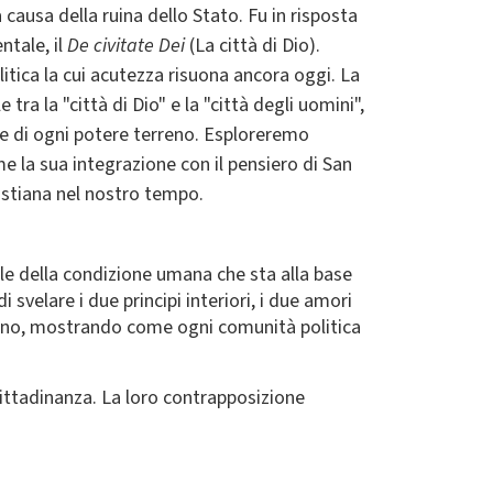
a causa della ruina dello Stato. Fu in risposta
ntale, il
De civitate Dei
(La città di Dio).
litica la cui acutezza risuona ancora oggi. La
ra la "città di Dio" e la "città degli uomini",
che di ogni potere terreno. Esploreremo
me la sua integrazione con il pensiero di San
istiana nel nostro tempo.
ale della condizione umana che sta alla base
 svelare i due principi interiori, i due amori
umano, mostrando come ogni comunità politica
 cittadinanza. La loro contrapposizione