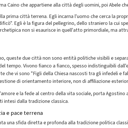
 Caino che appartiene alla città degli uomini, poi Abele che 
della prima città terrena. Egli incarna l'uomo che cerca la pro
dificò". Egli è la figura del pellegrino, dello straniero la cui
chetipica non si esaurisce in quell'atto primordiale, ma att
 queste due città non sono entità politiche visibili e separa
 del tempo. Vivono fianco a fianco, spesso indistinguibili dall'
he vi sono "Figli della Chiesa nascosti tra gli infedeli e fal
stione di orientamento interiore, non di affiliazione esterior
more e la fede al centro della vita sociale, porta Agostino a
 intesi dalla tradizione classica.
zia e pace terrena
a una sfida diretta e profonda alla tradizione politica classic