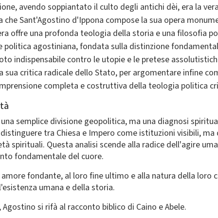
ione, avendo soppiantato il culto degli antichi dèi, era la ver
tica che Sant'Agostino d'Ippona compose la sua opera monume
ra offre una profonda teologia della storia e una filosofia po
 politica agostiniana, fondata sulla distinzione fondamentale t
doto indispensabile contro le utopie e le pretese assolutisti
lla sua critica radicale dello Stato, per argomentare infine co
prensione completa e costruttiva della teologia politica cr
ttà
 una semplice divisione geopolitica, ma una diagnosi spiritu
istinguere tra Chiesa e Impero come istituzioni visibili, ma di
tà spirituali. Questa analisi scende alla radice dell'agire 
mento fondamentale del cuore.
o amore fondante, al loro fine ultimo e alla natura della loro
ll'esistenza umana e della storia.
Agostino si rifà al racconto biblico di Caino e Abele.