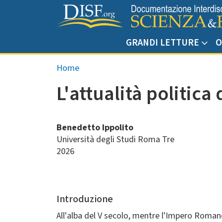
Salta al contenuto principale
GRANDI LETTURE
O
Briciole di pane
Home
L'attualità politica
Benedetto Ippolito
Università degli Studi Roma Tre
2026
Introduzione
All'alba del V secolo, mentre l'Impero Romano