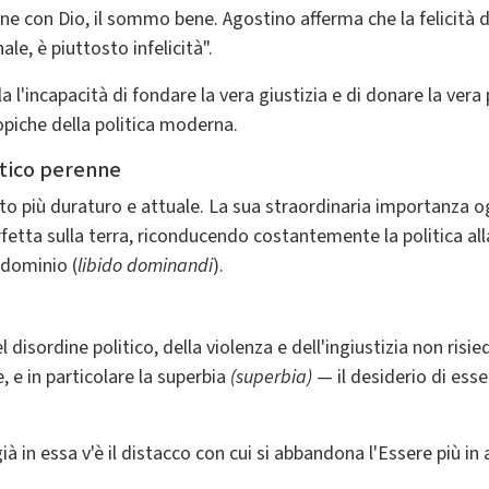
one con Dio, il sommo bene. Agostino afferma che la felicità di
le, è piuttosto infelicità".
a l'incapacità di fondare la vera giustizia e di donare la vera
topiche della politica moderna.
itico perenne
scito più duraturo e attuale. La sua straordinaria importanza o
etta sulla terra, riconducendo costantemente la politica alla
 dominio (
libido dominandi
).
isordine politico, della violenza e dell'ingiustizia non risie
, e in particolare la superbia
(superbia)
— il desiderio di esse
ià in essa v'è il distacco con cui si abbandona l'Essere più in 