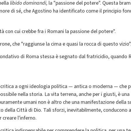
ella
libido dominandi,
la "passione del potere". Questa brama
more di sé, che Agostino ha identificato come il principio fo
à con cui crebbe fra i Romani la passione del potere".
one, che "raggiunse la cima e quasi la rocca di questo vizio"
to fondativo di Roma stessa è segnato dal fratricidio, quando
ritica a ogni ideologia politica — antica o moderna — che pr
ossibile nella storia. La vita terrena, anche per i giusti, è un
 puramente umani non è altro che una manifestazione della sup
to della Città di Dio. Tali sforzi, inevitabilmente, conducono 
r creare l'inferno.
critica indispensabile per comprendere la politica, per una te