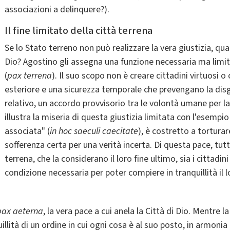
associazioni a delinquere?).
Il fine limitato della città terrena
Se lo Stato terreno non può realizzare la vera giustizia, qua
Dio? Agostino gli assegna una funzione necessaria ma limi
(
pax terrena
). Il suo scopo non è creare cittadini virtuosi o
esteriore e una sicurezza temporale che prevengano la dis
relativo, un accordo provvisorio tra le volontà umane per l
illustra la miseria di questa giustizia limitata con l'esempio
associata" (
in hoc saeculi caecitate
), è costretto a tortura
sofferenza certa per una verità incerta. Di questa pace, tutta
terrena, che la considerano il loro fine ultimo, sia i cittadin
condizione necessaria per poter compiere in tranquillità il l
pax aeterna
, la vera pace a cui anela la Città di Dio. Mentre l
illità di un ordine in cui ogni cosa è al suo posto, in armon