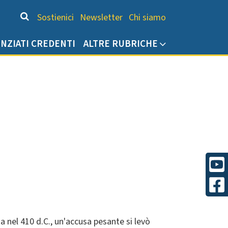
Chi siamo
Sostienici
Newsletter
Chi siamo
ENZIATI CREDENTI
ALTRE RUBRICHE
 nel 410 d.C., un'accusa pesante si levò