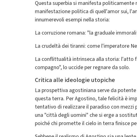
Questa superbia si manifesta politicamente n
manifestazione politica di quell'amor sui, l'a
innumerevoli esempi nella storia:
La corruzione romana: "la graduale immoralit
La crudeltà dei tiranni: come l'imperatore Ner
La conflittualità intrinseca alla storia: l'at
compagno", lo uccide per regnare da solo.
Critica alle ideologie utopiche
La prospettiva agostiniana serve da potente c
questa terra. Per Agostino, tale felicità è imp
tentativo di realizzare il paradiso con mezzi
una "città degli uomini" che si erge a sostitu
poiché chi promette il cielo in terra finisce pe
Sebbene il realismo di Agostino sia una lente 