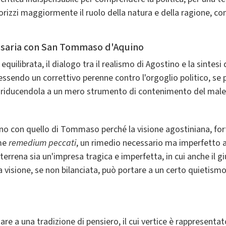
orizzi maggiormente il ruolo della natura e della ragione, co
essaria con San Tommaso d'Aquino
 equilibrata, il dialogo tra il realismo di Agostino e la sint
ssendo un correttivo perenne contro l'orgoglio politico, se 
a, riducendola a un mero strumento di contenimento del male
stino con quello di Tommaso perché la visione agostiniana, f
ome
remedium peccati
, un rimedio necessario ma imperfetto a
errena sia un'impresa tragica e imperfetta, in cui anche il g
a visione, se non bilanciata, può portare a un certo quietis
are a una tradizione di pensiero, il cui vertice è rappresen