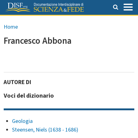
Salta al contenuto principale
Briciole di pane
Home
Francesco Abbona
Voci del dizionario
Geologia
Steensen, Niels (1638 - 1686)