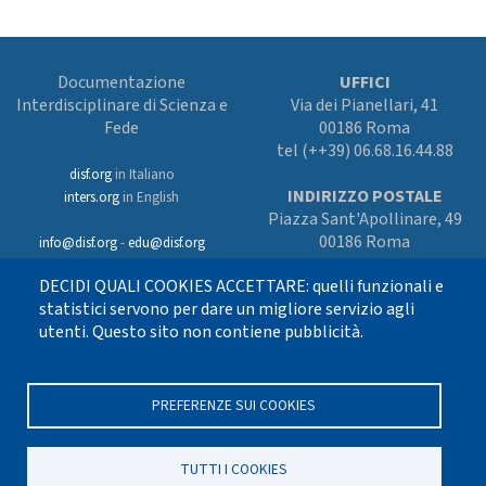
Documentazione
UFFICI
Interdisciplinare di Scienza e
Via dei Pianellari, 41
Fede
00186 Roma
tel (++39) 06.68.16.44.88
disf.org
in Italiano
INDIRIZZO POSTALE
inters.org
in English
Piazza Sant'Apollinare, 49
00186 Roma
info@disf.org
-
edu@disf.org
Preferenze cookies
DECIDI QUALI COOKIES ACCETTARE: quelli funzionali e
In collaborazione
con il Servizio
statistici servono per dare un migliore servizio agli
nazionale della CEI
utenti. Questo sito non contiene pubblicità.
per il progetto
culturale e sostenuto
con i fondi dell’8xmille alla Chiesa
cattolica
PREFERENZE SUI COOKIES
TUTTI I COOKIES
Seguici su