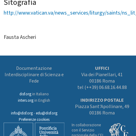
Sitografia
http://www.vatican.va/news_services/liturgy/saints/ns_
Fausta Ascheri
Documentazione
UFFICI
Interdisciplinare di Scienza e
Via dei Pianellari, 41
Fede
00186 Roma
tel (++39) 06.68.16.44.88
disf.org
in Italiano
INDIRIZZO POSTALE
inters.org
in English
Piazza Sant'Apollinare, 49
00186 Roma
info@disf.org
-
edu@disf.org
Preferenze cookies
In collaborazione
con il Servizio
nazionale della CEI