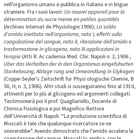
nell'organismo umano e pubblica in italiano e in lingue
straniere. Fra i suoi lavori:
Un nouvel appareil pour la
détermination du sucre meme en petites quantités
(Archives Internat de Physiologie 1906);
La salda
d'amido iniettata nell'organismo, nota I, effetti sulla
coagulazione del sangue, nota II, ritenzione dell'amido e
trasformazione in glicogeno, nota III applicazioni in
terapia
(Atti R. Ac cademia Med. Chir. Napoli n. 2, 1906 ;
Uber das Verhalten der in den Organismus eingefuhurten
Starkelosung, Ablage
rung und Umwandlung in Glykogen
(Coppe-Seyler's Zeitschrift fur Physi ologische Chemie, B
50, H, n. 3, 1906). Altri studi si susseguiranno fino al 1910,
attinenti per lo più al glicogeno ed argomenti collegati.
Testimonierà poi il prof. Quagliariello, Docente di
Chimica Fisiologica e poi Magnifico Rettore
dell'Università di Napoli: “La produzione scientifica di
Moscati è tale che qualunque ricercatore se ne
onorerebbe”. Avendo dimostrato che l'amido accelera la
coagulazione del sangue, Moscati lo applica, con le