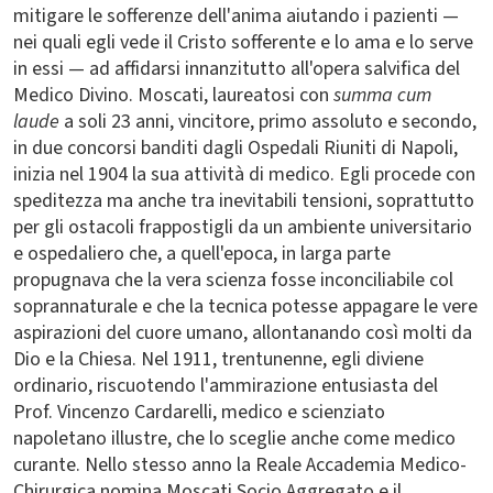
mitigare le sofferenze dell'anima aiutando i pazienti —
nei quali egli vede il Cristo sofferente e lo ama e lo serve
in essi — ad affidarsi innanzitutto all'opera salvifica del
Medico Divino. Moscati, laureatosi con
summa cum
laude
a soli 23 anni, vincitore, primo assoluto e secondo,
in due concorsi banditi dagli Ospedali Riuniti di Napoli,
inizia nel 1904 la sua attività di medico. Egli procede con
speditezza ma anche tra inevitabili tensioni, soprattutto
per gli ostacoli frappostigli da un ambiente universitario
e ospedaliero che, a quell'epoca, in larga parte
propugnava che la vera scienza fosse inconciliabile col
soprannaturale e che la tecnica potesse appagare le vere
aspirazioni del cuore umano, allontanando così molti da
Dio e la Chiesa. Nel 1911, trentunenne, egli diviene
ordinario, riscuotendo l'ammirazione entusiasta del
Prof. Vincenzo Cardarelli, medico e scienziato
napoletano illustre, che lo sceglie anche come medico
curante. Nello stesso anno la Reale Accademia Medico-
Chirurgica nomina Moscati Socio Aggregato e il