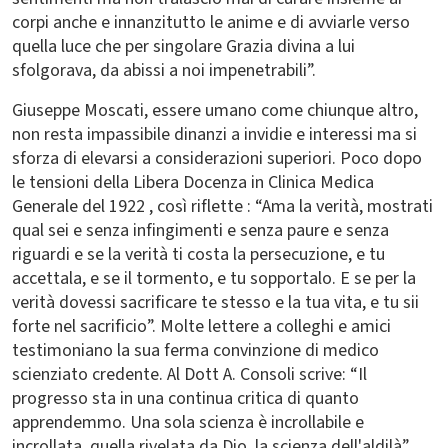
corpi anche e innanzitutto le anime e di avviarle verso
quella luce che per singolare Grazia divina a lui
sfolgorava, da abissi a noi impenetrabili”.
Giuseppe Moscati, essere umano come chiunque altro,
non resta impassibile dinanzi a invidie e interessi ma si
sforza di elevarsi a considerazioni superiori. Poco dopo
le tensioni della Libera Docenza in Clinica Medica
Generale del 1922 , così riflette : “Ama la verità, mostrati
qual sei e senza infingimenti e senza paure e senza
riguardi e se la verità ti costa la persecuzione, e tu
accettala, e se il tormento, e tu sopportalo. E se per la
verità dovessi sacrificare te stesso e la tua vita, e tu sii
forte nel sacrificio”. Molte lettere a colleghi e amici
testimoniano la sua ferma convinzione di medico
scienziato credente. Al Dott A. Consoli scrive: “Il
progresso sta in una continua critica di quanto
apprendemmo. Una sola scienza è incrollabile e
incrollata, quella rivelata da Dio, la scienza dell'aldilà”.