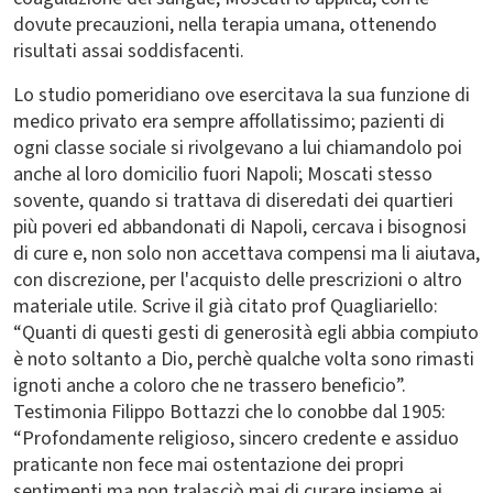
dovute precauzioni, nella terapia umana, ottenendo
risultati assai soddisfacenti.
Lo studio pomeridiano ove esercitava la sua funzione di
medico privato era sempre affollatissimo; pazienti di
ogni classe sociale si rivolgevano a lui chiamandolo poi
anche al loro domicilio fuori Napoli; Moscati stesso
sovente, quando si trattava di diseredati dei quartieri
più poveri ed abbandonati di Napoli, cercava i bisognosi
di cure e, non solo non accettava compensi ma li aiutava,
con discrezione, per l'acquisto delle prescrizioni o altro
materiale utile. Scrive il già citato prof Quagliariello:
“Quanti di questi gesti di generosità egli abbia compiuto
è noto soltanto a Dio, perchè qualche volta sono rimasti
ignoti anche a coloro che ne trassero beneficio”.
Testimonia Filippo Bottazzi che lo conobbe dal 1905:
“Profondamente religioso, sincero credente e assiduo
praticante non fece mai ostentazione dei propri
sentimenti ma non tralasciò mai di curare insieme ai