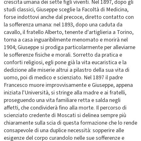
crescita umana dei sette figli viventi. Nel 1897, dopo gli
studi classici, Giuseppe sceglie la Facoltà di Medicina,
forse indottovi anche dal precoce, diretto contatto con
la sofferenza umana: nel 1893, dopo una caduta da
cavallo, il fratello Alberto, tenente d'artiglieria a Torino,
torna a casa inguaribilmente menomato e morirà nel
1904; Giuseppe si prodiga particolarmente per alleviarne
le sofferenze fisiche e morali. Sorretto da pratica e
conforti religiosi, egli pone già la vita eucaristica e la
dedizione alle miserie altrui a pilastro della sua vita di
uomo, poi di medico e scienziato. Nel 1897 il padre
Francesco muore improvvisamente e Giuseppe, appena
iniziata l'Università, si stringe alla madre e ai fratelli,
proseguendo una vita familiare retta e salda negli
affetti, che condividerà fino alla morte. Il percorso di
scienziato credente di Moscati si delinea sempre più
chiaramente sulla scia di questa formazione che lo rende
consapevole di una duplice necessità: sopperire alle
esigenze del corpo curandolo nelle sue sofferenze e