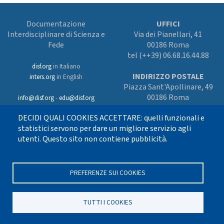
Documentazione
UFFICI
Interdisciplinare di Scienza e
Via dei Pianellari, 41
Fede
00186 Roma
tel (++39) 06.68.16.44.88
disf.org
in Italiano
INDIRIZZO POSTALE
inters.org
in English
Piazza Sant'Apollinare, 49
00186 Roma
info@disf.org
-
edu@disf.org
Preferenze cookies
DECIDI QUALI COOKIES ACCETTARE: quelli funzionali e
In collaborazione
con il Servizio
statistici servono per dare un migliore servizio agli
nazionale della CEI
utenti. Questo sito non contiene pubblicità.
per il progetto
culturale e sostenuto
con i fondi dell’8xmille alla Chiesa
cattolica
PREFERENZE SUI COOKIES
TUTTI I COOKIES
Seguici su