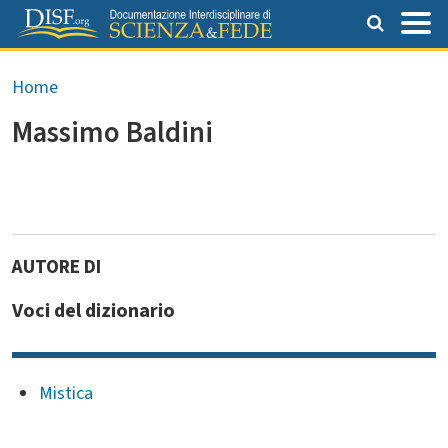
Salta al contenuto principale
Briciole di pane
Home
Massimo Baldini
Voci del dizionario
Mistica