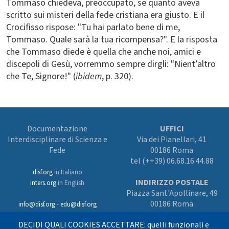
Tommaso chiedeva, preoccupato, se quanto aveva
scritto sui misteri della fede cristiana era giusto. E il
Crocifisso rispose: "Tu hai parlato bene di me,
Tommaso. Quale sarà la tua ricompensa?". E la risposta
che Tommaso diede è quella che anche noi, amici e
discepoli di Gesù, vorremmo sempre dirgli: "Nient’altro
che Te, Signore!" (
ibidem
, p. 320).
Documentazione
UFFICI
Interdisciplinare di Scienza e
Via dei Pianellari, 41
Fede
00186 Roma
tel (++39) 06.68.16.44.88
disf.org
in Italiano
INDIRIZZO POSTALE
inters.org
in English
Piazza Sant'Apollinare, 49
00186 Roma
info@disf.org
-
edu@disf.org
Preferenze cookies
DECIDI QUALI COOKIES ACCETTARE: quelli funzionali e
In collaborazione