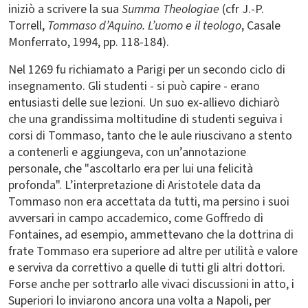
iniziò a scrivere la sua
Summa Theologiae
(cfr J.-P.
Torrell,
Tommaso d’Aquino. L’uomo e il teologo
, Casale
Monferrato, 1994, pp. 118-184).
Nel 1269 fu richiamato a Parigi per un secondo ciclo di
insegnamento. Gli studenti - si può capire - erano
entusiasti delle sue lezioni. Un suo ex-allievo dichiarò
che una grandissima moltitudine di studenti seguiva i
corsi di Tommaso, tanto che le aule riuscivano a stento
a contenerli e aggiungeva, con un’annotazione
personale, che "ascoltarlo era per lui una felicità
profonda". L’interpretazione di Aristotele data da
Tommaso non era accettata da tutti, ma persino i suoi
avversari in campo accademico, come Goffredo di
Fontaines, ad esempio, ammettevano che la dottrina di
frate Tommaso era superiore ad altre per utilità e valore
e serviva da correttivo a quelle di tutti gli altri dottori.
Forse anche per sottrarlo alle vivaci discussioni in atto, i
Superiori lo inviarono ancora una volta a Napoli, per