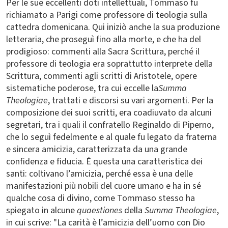
Per le sue eccellenti doti intellettuali, Tommaso fu
richiamato a Parigi come professore di teologia sulla
cattedra domenicana. Qui iniziò anche la sua produzione
letteraria, che proseguì fino alla morte, e che ha del
prodigioso: commenti alla Sacra Scrittura, perché il
professore di teologia era soprattutto interprete della
Scrittura, commenti agli scritti di Aristotele, opere
sistematiche poderose, tra cui eccelle la
Summa
Theologiae
, trattati e discorsi su vari argomenti. Per la
composizione dei suoi scritti, era coadiuvato da alcuni
segretari, tra i quali il confratello Reginaldo di Piperno,
che lo seguì fedelmente e al quale fu legato da fraterna
e sincera amicizia, caratterizzata da una grande
confidenza e fiducia. È questa una caratteristica dei
santi: coltivano l’amicizia, perché essa è una delle
manifestazioni più nobili del cuore umano e ha in sé
qualche cosa di divino, come Tommaso stesso ha
spiegato in alcune
quaestiones
della
Summa Theologiae
,
in cui scrive: "La carità è l’amicizia dell’uomo con Dio