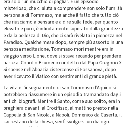
era solo "un mucchio di paglia". È un episodio
misterioso, che ci aiuta a comprendere non solo l’umiltà
personale di Tommaso, ma anche il fatto che tutto ciò
che riusciamo a pensare e a dire sulla fede, per quanto
elevato e puro, è infinitamente superato dalla grandezza
e dalla bellezza di Dio, che ci sarà rivelata in pienezza nel
Paradiso. Qualche mese dopo, sempre più assorto in una
pensosa meditazione, Tommaso morì mentre era in
viaggio verso Lione, dove si stava recando per prendere
parte al Concilio Ecumenico indetto dal Papa Gregorio X.
Si spense nell’Abbazia cistercense di Fossanova, dopo
aver ricevuto il Viatico con sentimenti di grande pietà.
La vita e l’insegnamento di san Tommaso d’Aquino si
potrebbero riassumere in un episodio tramandato dagli
antichi biografi. Mentre il Santo, come suo solito, era in
preghiera davanti al Crocifisso, al mattino presto nella
Cappella di San Nicola, a Napoli, Domenico da Caserta, il
sacrestano della chiesa, sentì svolgersi un dialogo.