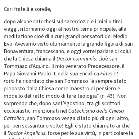
Cari fratelli e sorelle,
dopo alcune catechesi sul sacerdozio e i miei ultimi
viaggi, ritorniamo oggi al nostro tema principale, alla
meditazione cioè di alcuni grandi pensatori del Medio
Evo. Avevamo visto ultimamente la grande figura di san
Bonaventura, francescano, e oggi vorrei parlare di colui
che la Chiesa chiama il
Doctor communis
: cioè san
Tommaso d’Aquino. Il mio venerato Predecessore, il
Papa Giovanni Paolo II, nella sua Enciclica
Fides et
ratio
ha ricordato che san Tommaso "è sempre stato
proposto dalla Chiesa come maestro di pensiero e
modello del retto modo di fare teologia" (n. 43). Non
sorprende che, dopo sant’Agostino, tra gli scrittori
ecclesiastici menzionati nel
Catechismo della Chiesa
Cattolica
, san Tommaso venga citato più di ogni altro,
per ben sessantuno volte! Egli è stato chiamato anche
il
Doctor Angelicus
, forse per le sue virtù, in particolare la