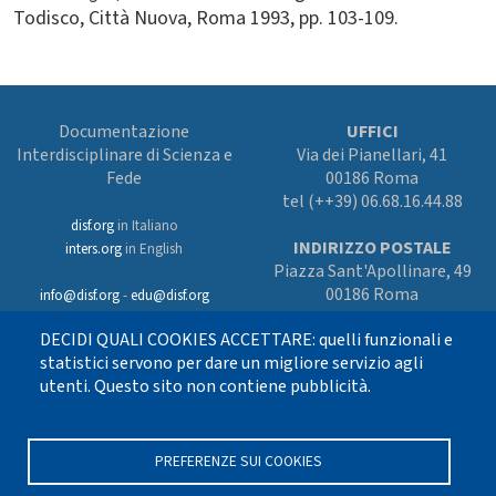
Todisco, Città Nuova, Roma 1993, pp. 103-109.
Documentazione
UFFICI
Interdisciplinare di Scienza e
Via dei Pianellari, 41
Fede
00186 Roma
tel (++39) 06.68.16.44.88
disf.org
in Italiano
INDIRIZZO POSTALE
inters.org
in English
Piazza Sant'Apollinare, 49
00186 Roma
info@disf.org
-
edu@disf.org
Preferenze cookies
DECIDI QUALI COOKIES ACCETTARE: quelli funzionali e
In collaborazione
con il Servizio
statistici servono per dare un migliore servizio agli
nazionale della CEI
utenti. Questo sito non contiene pubblicità.
per il progetto
culturale e sostenuto
con i fondi dell’8xmille alla Chiesa
cattolica
PREFERENZE SUI COOKIES