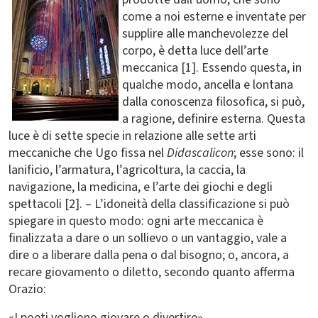
come a noi esterne e inventate per
supplire alle manchevolezze del
corpo, è detta luce dell’arte
meccanica [1]. Essendo questa, in
qualche modo, ancella e lontana
dalla conoscenza filosofica, si può,
a ragione, definire esterna. Questa
luce è di sette specie in relazione alle sette arti
meccaniche che Ugo fissa nel
Didascalicon
; esse sono: il
lanificio, l’armatura, l’agricoltura, la caccia, la
navigazione, la medicina, e l’arte dei giochi e degli
spettacoli [2]. – L’idoneità della classificazione si può
spiegare in questo modo: ogni arte meccanica è
finalizzata a dare o un sollievo o un vantaggio, vale a
dire o a liberare dalla pena o dal bisogno; o, ancora, a
recare giovamento o diletto, secondo quanto afferma
Orazio:
«I poeti vogliono giovare o divertire».