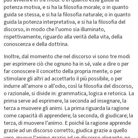
potenza motiva, e si ha la filosofia morale; o in quanto
guida se stessa, e si ha la filosofia naturale; o in quanto
guida la potenza interpretativa, e si ha la filosofia del
discorso, in modo che l’uomo sia illuminato,
rispettivamente, riguardo alla verità della vita, della
conoscenza e della dottrina.
Inoltre, dal momento che nel discorso vi sono tre modi
per esprimere ciò che ognuno ha in sé, vale a dire o per
far conoscere il concetto della propria mente, o per
stimolare gli altri ad accettarlo il più possibile, o per
indurre all’amore o all’odio, così la filosofia del discorso,
o razionale, si divide in: grammatica, logica e retorica. La
prima serve ad esprimere, la seconda ad insegnare, la
terza a muovere gli animi. La prima riguarda la ragione
come capacità di apprendere; la seconda, di giudicare; la
terza, di muovere l’animo. E poiché la ragione apprende
grazie ad un discorso corretto, giudica grazie a quello
vero, muove l’animo grazie ad un discorso elegante; ne