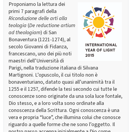
Proponiamo la lettura dei
primi 7 paragrafi della
Riconduzione delle arti alla
teologia
(
De reductione artium
ad theologiam
) di San
Bonaventura (1221-1274), al
secolo Giovanni di Fidanza,
francescano, uno dei più noti
maestri dell’Università di
Parigi, nella traduzione italiana di Silvana
Martignoni. L’opuscolo, il cui titolo non è
bonaventuriano, datato quasi all’unanimità tra il
1255 e il 1257, difende la tesi secondo cui tutte le
conoscenze sono originate da una sola luce fontale,
Dio stesso, e a loro volta sono ordinate alla
conoscenza della Scrittura. Ogni conoscenza è una
vera e propria “luce”, che illumina colui che conosce
riguardo a quelle forme che ne sono l’oggetto. Il
nostro passo accenna inizialmente a Dio come