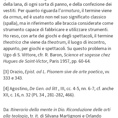
della lana, di ogni sorta di panno, e della confezione dei
vestiti. Per quanto riguarda l’
armatura
, il termine viene
da
armus
, ed è usato non nel suo significato classico
(spalla), ma in riferimento alle braccia considerate come
strumento capace di fabbricare e utilizzare strumenti.
Ho reso, con arte dei giochi e degli spettacoli, il termine
theatrica
che viene da
theatrum
, il luogo di incontro,
appunto, per giochi e spettacoli. Su questo problema in
Ugo di S. Vittore, cfr. R. Baron,
Science et sagesse chez
Hugues de Saint-Victor
, Paris 1957, pp. 60-64.
[3] Orazio,
Epist. ad L. Pisonem sive de arte poetica
, vv.
333 e 343.
[4] Agostino,
De Gen. ad litt
, III, cc. 4-5, nn. 6-7; cf. anche
XII, c. 16, n. 32 (PL 34 , 281-282, 466).
Da:
Itinerario della mente in Dio. Riconduzione delle arti
alla teologia
, tr. it. di Silvana Martignoni e Orlando