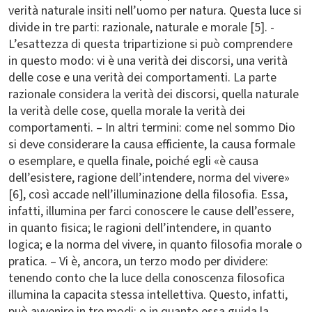
verità naturale insiti nell’uomo per natura. Questa luce si
divide in tre parti: razionale, naturale e morale [5]. -
L’esattezza di questa tripartizione si può comprendere
in questo modo: vi è una verità dei discorsi, una verità
delle cose e una verità dei comportamenti. La parte
razionale considera la verità dei discorsi, quella naturale
la verità delle cose, quella morale la verità dei
comportamenti. – In altri termini: come nel sommo Dio
si deve considerare la causa efficiente, la causa formale
o esemplare, e quella finale, poiché egli «è causa
dell’esistere, ragione dell’intendere, norma del vivere»
[6], così accade nell’illuminazione della filosofia. Essa,
infatti, illumina per farci conoscere le cause dell’essere,
in quanto fisica; le ragioni dell’intendere, in quanto
logica; e la norma del vivere, in quanto filosofia morale o
pratica. – Vi è, ancora, un terzo modo per dividere:
tenendo conto che la luce della conoscenza filosofica
illumina la capacita stessa intellettiva. Questo, infatti,
può avvenire in tre modi: o in quanto essa guida la