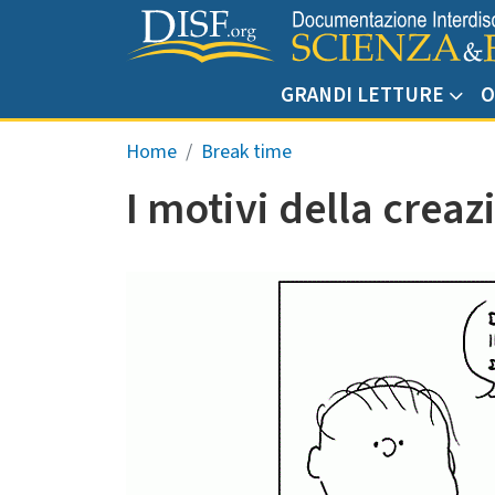
Salta al contenuto principale
GRANDI LETTURE
O
Briciole di pane
Home
Break time
I motivi della creaz