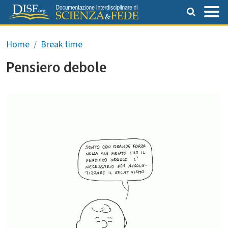
Salta al contenuto principale
Briciole di pane
Home
Break time
Pensiero debole