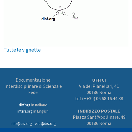
Tutte le vignette
Documentazione
UFFICI
Interdisciplinare di Scienza e
Via dei Pianellari, 41
Fede
00186 Roma
tel (++39) 06.68.16.44.88
disf.org
in Italiano
INDIRIZZO POSTALE
inters.org
in English
Piazza Sant'Apollinare, 49
00186 Roma
info@disf.org
-
edu@disf.org
Preferenze cookies