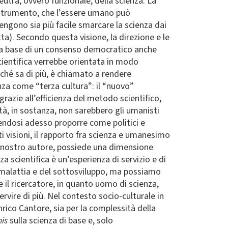
tra, ovvero funzionale, della scienza. La
e strumento, che l’essere umano può
engono sia più facile smarcare la scienza dai
ta). Secondo questa visione, la direzione e le
lla base di un consenso democratico anche
scientifica verrebbe orientata in modo
hé sa di più, è chiamato a rendere
za come “terza cultura”: il “nuovo”
azie all’efficienza del metodo scientifico,
età, in sostanza, non sarebbero gli umanisti
otendosi adesso proporre come politici e
ti visioni, il rapporto fra scienza e umanesimo
il nostro autore, possiede una dimensione
a scientifica è un’esperienza di servizio e di
la malattia e del sottosviluppo, ma possiamo
e il ricercatore, in quanto uomo di scienza,
rvire di più. Nel contesto socio-culturale in
rico Cantore, sia per la complessità della
mis
sulla scienza di base e, solo