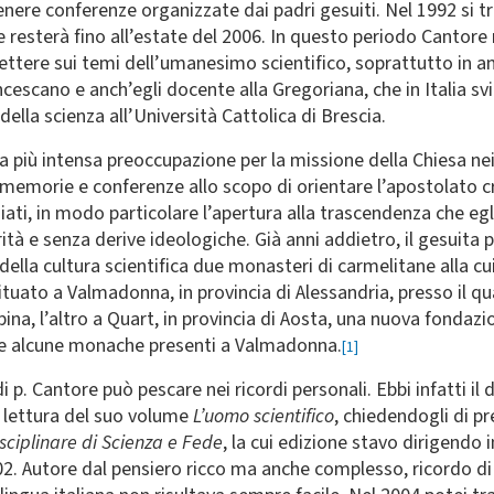
 tenere conferenze organizzate dai padri gesuiti. Nel 1992 si 
 resterà fino all’estate del 2006. In questo periodo Cantore
iflettere sui temi dell’umanesimo scientifico, soprattutto in 
scano e anch’egli docente alla Gregoriana, che in Italia svi
della scienza all’Università Cattolica di Brescia.
a più intensa preoccupazione per la missione della Chiesa nei
, memorie e conferenze allo scopo di orientare l’apostolato c
nziati, in modo particolare l’apertura alla trascendenza che egl
erità e senza derive ideologiche. Già anni addietro, il gesuit
della cultura scientifica due monasteri di carmelitane alla cu
situato a Valmadonna, in provincia di Alessandria, presso il q
pina, l’altro a Quart, in provincia di Aosta, una nuova fondaz
ite alcune monache presenti a Valmadonna.
[1]
di p. Cantore può pescare nei ricordi personali. Ebbi infatti il 
a lettura del suo volume
L’uomo scientifico
, chiedendogli di p
isciplinare di Scienza e Fede
, la cui edizione stavo dirigendo
2. Autore dal pensiero ricco ma anche complesso, ricordo di 