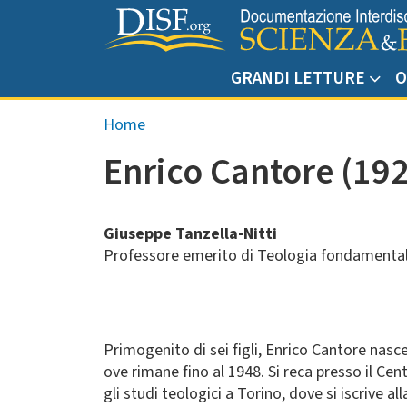
Salta al contenuto principale
GRANDI LETTURE
O
Briciole di pane
Home
Enrico Cantore (192
Giuseppe Tanzella-Nitti
Professore emerito di Teologia fondamental
Primogenito di sei figli, Enrico Cantore nasc
ove rimane fino al 1948. Si reca presso il Cen
gli studi teologici a Torino, dove si iscrive a