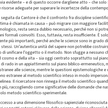
via evidente – e di questo occorre dargliene atto – che solo
le risorse adeguate per superare le incertezze della contempo
seguita da Cantore è che il confronto fra discipline scientif
ltima è chiamata in causa – può migrare con maggiore facilit
emologico, resta senza dubbio necessario, perché non si potre
ani formali coinvolti. Esso, tuttavia, resta insufficiente. È s
ente più importanti, perché anche le scienze sono in grado d
i stessi. Un’autentica unità del sapere non potrebbe costruirsi
 di unificare l’oggetto o il metodo. Non sfugge a nessuno che 
el cosmo e della vita – sia oggi centrato soprattutto sul pi
 di rado in un appiattimento sul piano biblico-ermeneutico,
estranee alle scienze, mentre le questioni epistemologiche
 sono estranee al metodo scientifico inteso in modo imperso
linea. Il ricercatore non rinnega il metodo scientifico quan
 più, raccogliendo come significative delle domande che n
solo metodo scientifico-sperimentale.
l’accesso a una dimensione filosofico-sapienziale riconosciuta 