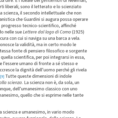
a dire. È l’ideale del
gentleman
di Newman,
liberali; sono il letterato e lo scienziato
a scienza, il secondo intellettuale che non
anistica che Guardini si augura possa operare
progresso tecnico-scientifico, affinché
do nelle sue
Lettere dal lago di Como
(1925)
ura con cui si naviga su una barca a vela.
onosce la validità, ma in certo modo le
stessa fonte di pensiero filosofico e sorgente
ella scientifica, per poi integrarsi in essa,
ne l’essere umano di fronte a sé stesso e
ccresce la dignità dell’uomo perché gli rivela
.
Tutte queste dimensioni di indole
[9]
alla scienza
. La scienza non è, da sola, un
nque, dell’umanesimo classico con uno
manesimo, quello che si esprime nelle tante
fra scienza e umanesimo, in vario modo