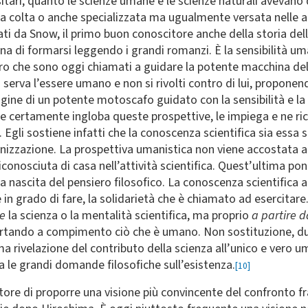
itari, quanto le scienze umane e le scienze naturali avevano d
 colta o anche specializzata ma ugualmente versata nelle arti 
ti da Snow, il primo buon conoscitore anche della storia dell
na di formarsi leggendo i grandi romanzi. È la sensibilità um
oro che sono oggi chiamati a guidare la potente macchina del 
 serva l’essere umano e non si rivolti contro di lui, proponen
gine di un potente motoscafo guidato con la sensibilità e la c
e certamente ingloba queste prospettive, le impiega e ne ric
 Egli sostiene infatti che la conoscenza scientifica sia essa 
izzazione. La prospettiva umanistica non viene accostata a qu
iconosciuta di casa nell’attività scientifica. Quest’ultima po
 nascita del pensiero filosofico. La conoscenza scientifica a
è in grado di fare, la solidarietà che è chiamato ad esercitare
e
la scienza o la mentalità scientifica, ma proprio
a partire d
tando a compimento ciò che è umano. Non sostituzione, du
rivelazione del contributo della scienza all’unico e vero u
a le grandi domande filosofiche sull’esistenza.
[10]
tore di proporre una visione più convincente del confronto 