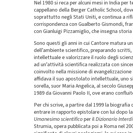
Nel 1980 si reca per alcuni mesi in India per
cappellano della Berger Catholic School, dove
soprattutto negli Stati Uniti, e continua a r
corrispondenza con Gualberto Gismondi, france
con Gianluigi Pizzamiglio, che insegna storia 
Sono questi gli anni in cui Cantore matura un
dell’ambiente scientifico, preparando scritti
intellettuale e valorizzare il ruolo degli scie
ad un’attività scientifica realizzata con sinc
coinvolto nella missione di evangelizzazione 
affidava il suo apostolato intellettuale, uno 
sorella, suor Maria Angelica, al secolo Giusep
1989 da Giovanni Paolo II, ove erano conflu
Per chi scrive, a partire dal 1999 la biografia 
entrare in rapporto epistolare con lui dopo l
Umanesimo scientifico
per il
Dizionario Interd
Strumia, opera pubblicata poi a Roma nel 200