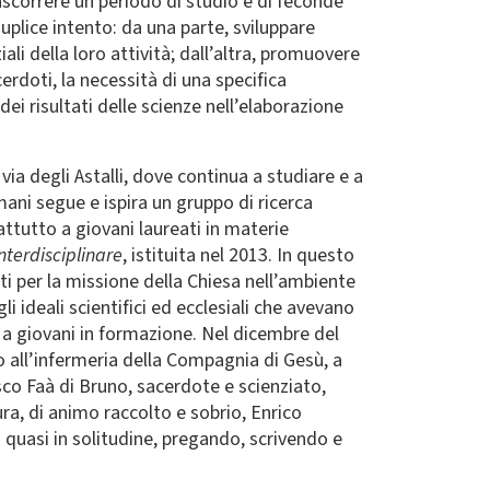
trascorrere un periodo di studio e di feconde
duplice intento: da una parte, sviluppare
ali della loro attività; dall’altra, promuovere
rdoti, la necessità di una specifica
i risultati delle scienze nell’elaborazione
via degli Astalli, dove continua a studiare e a
mani segue e ispira un gruppo di ricerca
ttutto a giovani laureati in materie
nterdisciplinare
, istituita nel 2013. In questo
i per la missione della Chiesa nell’ambiente
i ideali scientifici ed ecclesiali che avevano
a giovani in formazione. Nel dicembre del
o all’infermeria della Compagnia di Gesù, a
co Faà di Bruno, sacerdote e scienziato,
ra, di animo raccolto e sobrio, Enrico
quasi in solitudine, pregando, scrivendo e