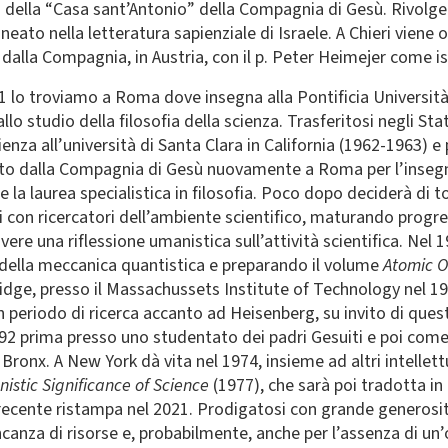
 della “Casa sant’Antonio” della Compagnia di Gesù. Rivolge il
ineato nella letteratura sapienziale di Israele. A Chieri viene 
 dalla Compagnia, in Austria, con il p. Peter Heimejer come is
1 lo troviamo a Roma dove insegna alla Pontificia Universit
llo studio della filosofia della scienza. Trasferitosi negli Sta
ienza all’università di Santa Clara in California (1962-1963) 
to dalla Compagnia di Gesù nuovamente a Roma per l’insegn
e la laurea specialistica in filosofia. Poco dopo deciderà di 
i con ricercatori dell’ambiente scientifico, maturando progr
re una riflessione umanistica sull’attività scientifica. Nel 1
 della meccanica quantistica e preparando il volume
Atomic O
idge, presso il Massachussets Institute of Technology nel 1
n periodo di ricerca accanto ad Heisenberg, su invito di quest
1992 prima presso uno studentato dei padri Gesuiti e poi com
ronx. A New York dà vita nel 1974, insieme ad altri intellettua
istic Significance of Science
(1977), che sarà poi tradotta in
cente ristampa nel 2021. Prodigatosi con grande generosità ne
canza di risorse e, probabilmente, anche per l’assenza di un