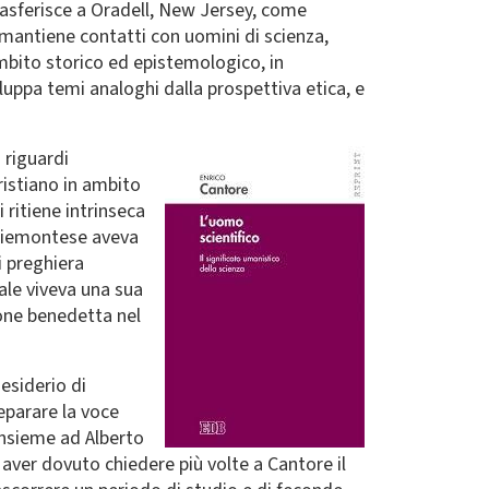
trasferisce a Oradell, New Jersey, come
 mantiene contatti con uomini di scienza,
ambito storico ed epistemologico, in
luppa temi analoghi dalla prospettiva etica, e
Immagine
 riguardi
ristiano in ambito
i ritiene intrinseca
a piemontese aveva
i preghiera
uale viveva una sua
ione benedetta nel
desiderio di
reparare la voce
 insieme ad Alberto
aver dovuto chiedere più volte a Cantore il