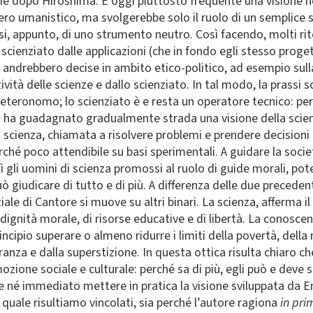
e dopo Hiroshima. È oggi piuttosto frequente una visione neu
siero umanistico, ma svolgerebbe solo il ruolo di un semplic
osi, appunto, di uno strumento neutro. Così facendo, molti rit
scienziato dalle applicazioni (che in fondo egli stesso proget
o andrebbero decise in ambito etico-politico, ad esempio su
vità delle scienze e dallo scienziato. In tal modo, la prassi 
eronomo; lo scienziato è e resta un operatore tecnico: perc
i ha guadagnato gradualmente strada una visione della scien
cienza, chiamata a risolvere problemi e prendere decisioni gr
erché poco attendibile su basi sperimentali. A guidare la soci
sì gli uomini di scienza promossi al ruolo di guide morali, p
uò giudicare di tutto e di più. A differenza delle due preceden
ale di Cantore si muove su altri binari. La scienza, afferma 
dignità morale, di risorse educative e di libertà. La conoscenz
rincipio superare o almeno ridurre i limiti della povertà, del
anza e dalla superstizione. In questa ottica risulta chiaro ch
zione sociale e culturale: perché sa di più, egli può e deve se
 né immediato mettere in pratica la visione sviluppata da En
uale risultiamo vincolati, sia perché l’autore ragiona
in pri