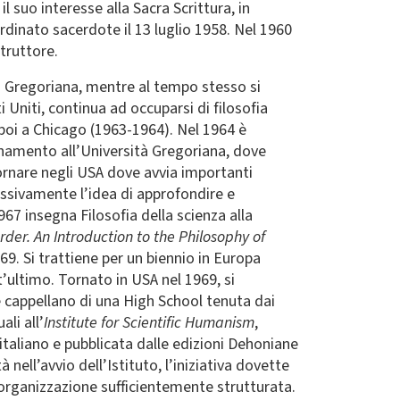
 suo interesse alla Sacra Scrittura, in
ordinato sacerdote il 13 luglio 1958. Nel 1960
truttore.
à Gregoriana, mentre al tempo stesso si
ti Uniti, continua ad occuparsi di filosofia
e poi a Chicago (1963-1964). Nel 1964 è
amento all’Università Gregoriana, dove
tornare negli USA dove avvia importanti
essivamente l’idea di approfondire e
967 insegna Filosofia della scienza alla
rder.
An Introduction to the Philosophy of
969.
Si trattiene per un biennio in Europa
’ultimo. Tornato in USA nel 1969, si
e cappellano di una High School tenuta dai
li all’
Institute for Scientific Humanism
,
 italiano e pubblicata dalle edizioni Dehoniane
ll’avvio dell’Istituto, l’iniziativa dovette
’organizzazione sufficientemente strutturata.