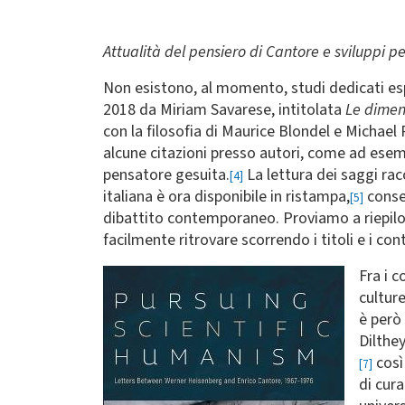
Attualità del pensiero di Cantore e sviluppi p
Non esistono, al momento, studi dedicati espr
2018 da Miriam Savarese, intitolata
Le dimens
con la filosofia di Maurice Blondel e Michael 
alcune citazioni presso autori, come ad ese
pensatore gesuita.
La lettura dei saggi rac
[4]
italiana è ora disponibile in ristampa,
consen
[5]
dibattito contemporaneo. Proviamo a riepiloga
facilmente ritrovare scorrendo i titoli e i con
Immagine
Fra i c
cultur
è però
Dilthey
così
[7]
di cura