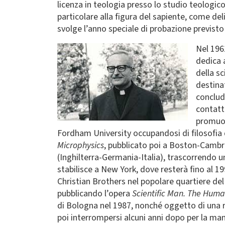
licenza in teologia presso lo studio teologico
particolare alla figura del sapiente, come del
svolge l’anno speciale di probazione previsto
Immagine
Nel 196
dedica a
della sc
destina
conclud
contatt
promuove
Fordham University occupandosi di filosofia
Microphysics
, pubblicato poi a Boston-Cambr
(Inghilterra-Germania-Italia), trascorrendo u
stabilisce a New York, dove resterà fino al 
Christian Brothers nel popolare quartiere del B
pubblicando l’opera
Scientific Man. The Human
di Bologna nel 1987, nonché oggetto di una re
poi interrompersi alcuni anni dopo per la man