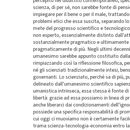
percepito nel dibattito contemporaneo, speci
scienza, di per sé, non sarebbe fonte di pen
impiegare per il bene o per il male, trattand
problemi etici che essa suscita, separando lo 
mete del progresso scientifico e tecnologic
non esperto, essenzialmente distinto dall’atti
sostanzialmente pragmatico e ultimamente et
pragmaticamente di più. Negli ultimi decenn
umanesimo sarebbe appunto costituito dalla s
rimpiazzando così la riflessione filosofica, p
né gli scienziati tradizionalmente intesi, ben
governanti. Lo scienziato, perché sa di più, p
delineato dall’umanesimo scientifico sapienzi
umanistica intrinseca, essa stessa è fonte di 
libertà: grazie ad essa possiamo in linea di p
anche liberarci dai condizionamenti dell’ignor
possiede una specifica responsabilità di promo
cui oggi ci muoviamo non è certamente facile
trama scienza-tecnologia-economia entro la q