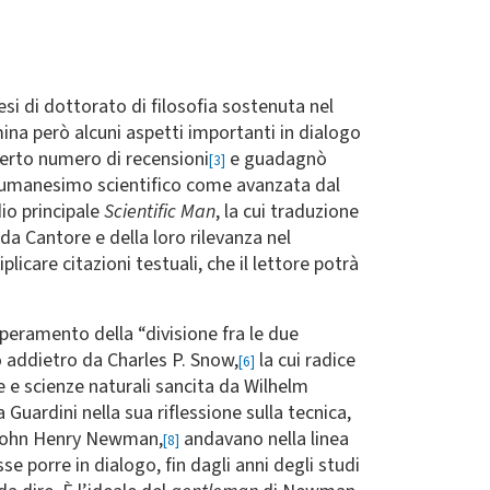
si di dottorato di filosofia sostenuta nel
ina però alcuni aspetti importanti in dialogo
erto numero di recensioni
e guadagnò
[3]
l’umanesimo scientifico come avanzata dal
io principale
Scientific Man
, la cui traduzione
 da Cantore e della loro rilevanza nel
care citazioni testuali, che il lettore potrà
superamento della “divisione fra le due
o addietro da Charles P. Snow,
la cui radice
[6]
e e scienze naturali sancita da Wilhelm
 Guardini nella sua riflessione sulla tecnica,
John Henry Newman,
andavano nella linea
[8]
e porre in dialogo, fin dagli anni degli studi