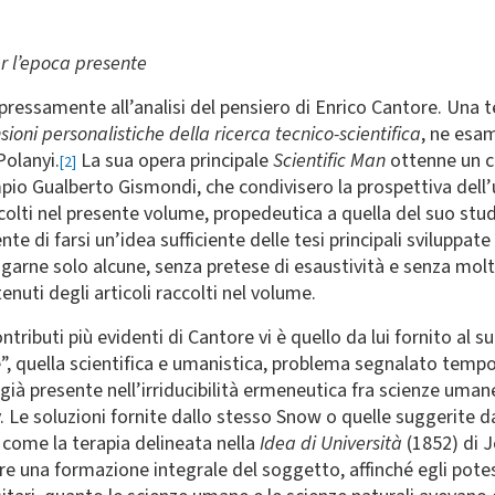
er l’epoca presente
essamente all’analisi del pensiero di Enrico Cantore. Una te
ioni personalistiche della ricerca tecnico-scientifica
, ne esam
Polanyi.
La sua opera principale
Scientific Man
ottenne un c
[2]
mpio Gualberto Gismondi, che condivisero la prospettiva del
colti nel presente volume, propedeutica a quella del suo stud
te di farsi un’idea sufficiente delle tesi principali sviluppate
rne solo alcune, senza pretese di esaustività e senza moltipli
tenuti degli articoli raccolti nel volume.
ontributi più evidenti di Cantore vi è quello da lui fornito al 
e”, quella scientifica e umanistica, problema segnalato temp
 già presente nell’irriducibilità ermeneutica fra scienze uman
. Le soluzioni fornite dallo stesso Snow o quelle suggerite da
 come la terapia delineata nella
Idea di Università
(1852) di 
re una formazione integrale del soggetto, affinché egli potess