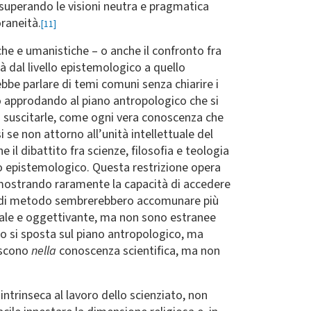
 superando le visioni neutra e pragmatica
raneità.
[11]
iche e umanistiche – o anche il confronto fra
à dal livello epistemologico a quello
bbe parlare di temi comuni senza chiarire i
olo approdando al piano antropologico che si
i suscitarle, come ogni vera conoscenza che
 se non attorno all’unità intellettuale del
il dibattito fra scienze, filosofia e teologia
ano epistemologico. Questa restrizione opera
 mostrando raramente la capacità di accedere
 e di metodo sembrerebbero accomunare più
nale e oggettivante, ma non sono estranee
do si sposta sul piano antropologico, ma
ascono
nella
conoscenza scientifica, ma non
intrinseca al lavoro dello scienziato, non