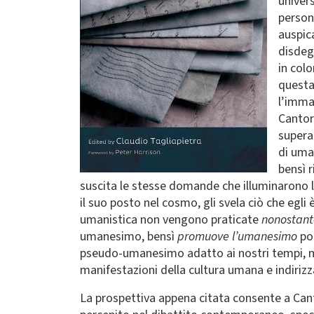
univers
persona
auspica
disdeg
in col
questa
l’imma
Cantor
supera.
di uman
bensì r
suscita le stesse domande che illuminarono la
il suo posto nel cosmo, gli svela ciò che egli 
umanistica non vengono praticate
nonostant
umanesimo, bensì
promuove l’umanesimo
por
pseudo-umanesimo adatto ai nostri tempi, ma 
manifestazioni della cultura umana e indirizz
La prospettiva appena citata consente a Can