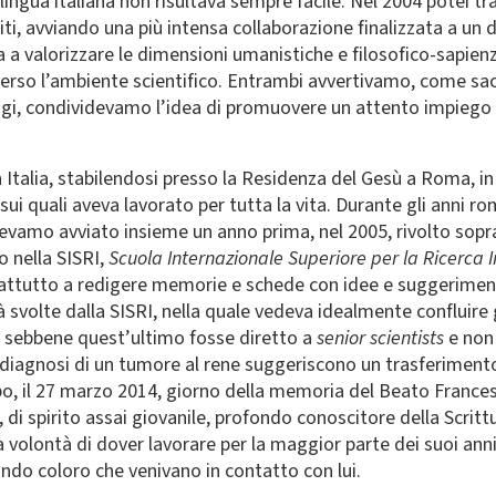
in lingua italiana non risultava sempre facile. Nel 2004 potei 
niti, avviando una più intensa collaborazione finalizzata a un 
a a valorizzare le dimensioni umanistiche e filosofico-sapienzi
erso l’ambiente scientifico. Entrambi avvertivamo, come sace
logi, condividevamo l’idea di promuovere un attento impiego de
 Italia, stabilendosi presso la Residenza del Gesù a Roma, in 
sui quali aveva lavorato per tutta la vita. Durante gli anni ro
vevamo avviato insieme un anno prima, nel 2005, rivolto sopra
o nella SISRI,
Scuola Internazionale Superiore per la Ricerca I
rattutto a redigere memorie e schede con idee e suggeriment
 svolte dalla SISRI, nella quale vedeva idealmente confluire gl
, sebbene quest’ultimo fosse diretto a
senior scientists
e non 
la diagnosi di un tumore al rene suggeriscono un trasferiment
po, il 27 marzo 2014, giorno della memoria del Beato Frances
 spirito assai giovanile, profondo conoscitore della Scrittu
olontà di dover lavorare per la maggior parte dei suoi anni 
do coloro che venivano in contatto con lui.