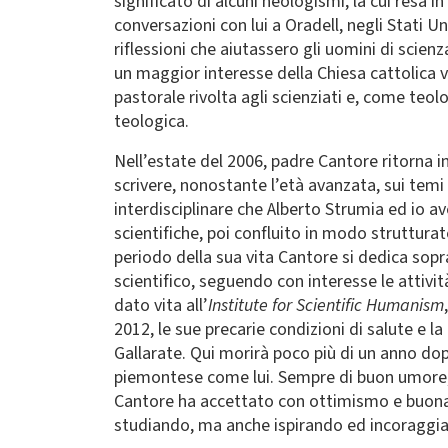
significato di alcuni neologismi, la cui resa 
conversazioni con lui a Oradell, negli Stati U
riflessioni che aiutassero gli uomini di scienz
un maggior interesse della Chiesa cattolica v
pastorale rivolta agli scienziati e, come teo
teologica.
Nell’estate del 2006, padre Cantore ritorna in
scrivere, nonostante l’età avanzata, sui temi 
interdisciplinare che Alberto Strumia ed io a
scientifiche, poi confluito in modo strutturat
periodo della sua vita Cantore si dedica sop
scientifico, seguendo con interesse le attività
dato vita all’
Institute for Scientific Humanism
2012, le sue precarie condizioni di salute e 
Gallarate. Qui morirà poco più di un anno do
piemontese come lui. Sempre di buon umore, di
Cantore ha accettato con ottimismo e buona v
studiando, ma anche ispirando ed incoraggian