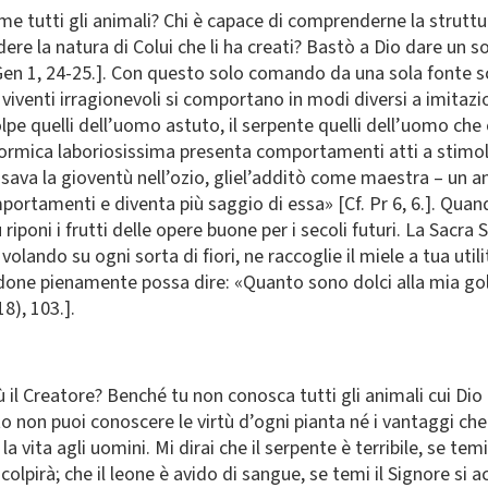
me tutti gli animali? Chi è capace di comprenderne la strutt
 la natura di Colui che li ha creati? Bastò a Dio dare un sol
[Gen 1, 24-25.]. Con questo solo comando da una sola fonte s
 viventi irragionevoli si comportano in modi diversi a imitaz
pe quelli dell’uomo astuto, il serpente quelli dell’uomo che c
formica laboriosissima presenta comportamenti atti a stimolar
sava la gioventù nell’ozio, gliel’additò come maestra – un a
portamenti e diventa più saggio di essa» [Cf. Pr 6, 6.]. Qua
riponi i frutti delle opere buone per i secoli futuri. La Sacra 
volando su ogni sorta di fiori, ne raccoglie il miele a tua util
andone pienamente possa dire: «Quanto sono dolci alla mia go
18), 103.].
 il Creatore? Benché tu non conosca tutti gli animali cui Dio
rto non puoi conoscere le virtù d’ogni pianta né i vantaggi ch
a vita agli uomini. Mi dirai che il serpente è terribile, se tem
i colpirà; che il leone è avido di sangue, se temi il Signore 