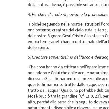
della natura divina, è possibile soltanto a lui
4.
Perché nel credo rinnoviamo la professione
Poiché seguendo nelle nostre istruzioni l’ord
onnipotente, creatore del cielo e della terra, 
del nostro Signore Gesù Cristo è lo stesso Cre
empia temerarietà hanno detto male dell’artef
dello spirito.
5.
Creatore sapientissimo del fuoco e dell’ac
Che cosa hanno da criticare nell’opera imme
non adorare Colui che dalle acque naturalmente
dicesse: «Sia il firmamento in mezzo alle acqu
questo firmamento tratto dalle acque scorrazz
tratto dall’acqua? Qualcuno potrebbe dubitar
Mosè bruciò tra la grandine [Cf. Es 9, 23], pe
alto, perché alla terra che in seguito doveva 
naturalmente disponibile a piovere le sue acq