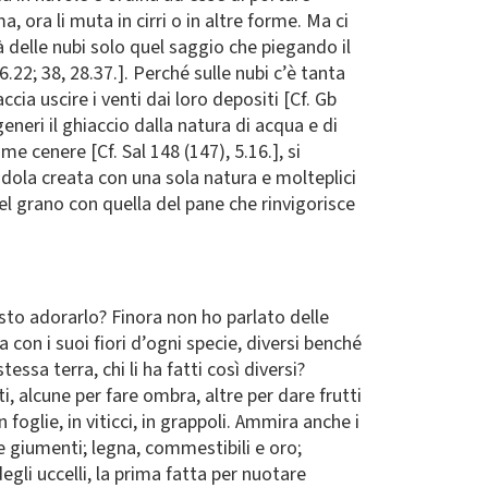
 ora li muta in cirri o in altre forme. Ma ci
 delle nubi solo quel saggio che piegando il
6.22; 38, 28.37.]. Perché sulle nubi c’è tanta
ia uscire i venti dai loro depositi [Cf. Gb
neri il ghiaccio dalla natura di acqua e di
me cenere [Cf. Sal 148 (147), 5.16.], si
ndola creata con una sola natura e molteplici
 nel grano con quella del pane che rinvigorisce
to adorarlo? Finora non ho parlato delle
on i suoi fiori d’ogni specie, diversi benché
essa terra, chi li ha fatti così diversi?
, alcune per fare ombra, altre per dare frutti
 foglie, in viticci, in grappoli. Ammira anche i
 e giumenti; legna, commestibili e oro;
gli uccelli, la prima fatta per nuotare