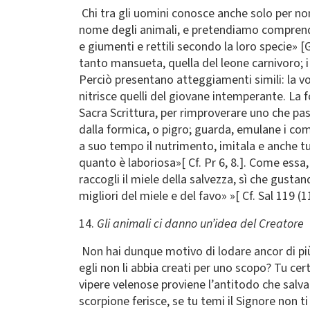
Chi tra gli uomini conosce anche solo per no
nome degli animali, e pretendiamo comprendere
e giumenti e rettili secondo la loro specie» 
tanto mansueta, quella del leone carnivoro; i
Perciò presentano atteggiamenti simili: la vol
nitrisce quelli del giovane intemperante. La 
Sacra Scrittura, per rimproverare uno che pas
dalla formica, o pigro; guarda, emulane i com
a suo tempo il nutrimento, imitala e anche tu 
quanto è laboriosa»[ Cf. Pr 6, 8.]. Come essa, 
raccogli il miele della salvezza, sì che gust
migliori del miele e del favo» »[ Cf. Sal 119 (1
14.
Gli animali ci danno un’idea del Creatore
Non hai dunque motivo di lodare ancor di più
egli non li abbia creati per uno scopo? Tu ce
vipere velenose proviene l’antitodo che salva l
scorpione ferisce, se tu temi il Signore non t