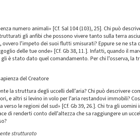
nza numero animali» [Cf. Sal 104 (103), 25]. Chi può descriver
rutturati gli anfibi che possono vivere tanto sulla terra asc
 ovvero l’impeto dei suoi flutti smisurati? Eppure se ne sta de
rgoglio delle tue onde» [Cf. Gb 38, 11.]. Infatti, quando il mar
e gli è stato dato quel comandamento. Per chi l’osserva, la t
 sapienza del Creatore
nte la struttura degli uccelli dell’aria? Chi può descrivere
ri, e altri si levino in volo per l’aria restandovi immobili? Così
verso le regioni del sud» [Cf. Gb 39, 26.]. Chi tra gli uomini 
apace di renderti conto dell’altezza che sa raggiungere un uccel
so?
nte strutturato