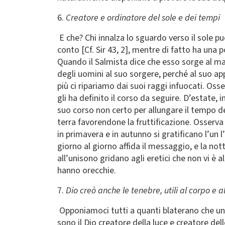
6.
Creatore e ordinatore del sole e dei tempi
E che? Chi innalza lo sguardo verso il sole 
conto [Cf. Sir 43, 2], mentre di fatto ha un
Quando il Salmista dice che esso sorge al m
degli uomini al suo sorgere, perché al suo a
più ci ripariamo dai suoi raggi infuocati. Oss
gli ha definito il corso da seguire. D’estate,
suo corso non certo per allungare il tempo de
terra favorendone la fruttificazione. Osserva a
in primavera e in autunno si gratificano l’un l
giorno al giorno affida il messaggio, e la nott
all’unisono gridano agli eretici che non vi è a
hanno orecchie.
7.
Dio creò anche le tenebre, utili al corpo e a
Opponiamoci tutti a quanti blaterano che uno è
sono il Dio creatore della luce e creatore dell