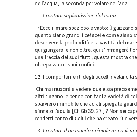
nell’acqua, la seconda per volare nell’aria.
11.
Creatore sapientissimo del mare
«Ecco il mare spazioso e vasto: lì guizzano se
quanto siano grandi i cetacei e come siano st
descrivere la profondità e la vastità del mare,
qui giungerai e non oltre, qui s’infrangerà l’o
una traccia dei suoi flutti, questa mostra ch
oltrepassato i suoi confini.
12. I comportamenti degli uccelli rivelano la
Chi mai riuscirà a vedere quale sia precisame
altri tingano le penne con tanta varietà di colo
sparviero immobile che ad ali spiegate guarda 
s’innalzi l’aquila [Cf. Gb 39, 27.] ? Non sei c
renderti conto di Colui che ha creato l’univer
13.
Creatore d’un mondo animale armonicame