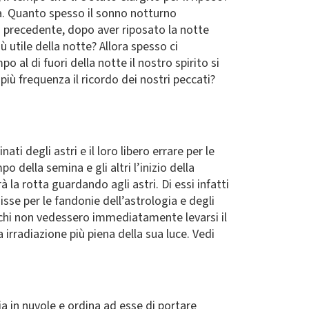
la. Quanto spesso il sonno notturno
no precedente, dopo aver riposato la notte
 utile della notte? Allora spesso ci
 al di fuori della notte il nostro spirito si
più frequenza il ricordo dei nostri peccati?
ti degli astri e il loro libero errare per le
mpo della semina e gli altri l’inizio della
la rotta guardando agli astri. Di essi infatti
disse per le fandonie dell’astrologia e degli
cchi non vedessero immediatamente levarsi il
 irradiazione più piena della sua luce. Vedi
ia in nuvole e ordina ad esse di portare