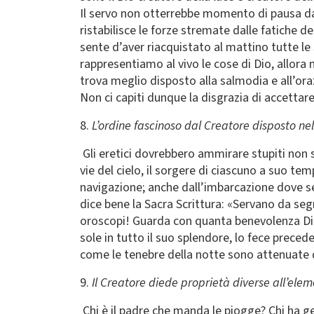
Il servo non otterrebbe momento di pausa dai
ristabilisce le forze stremate dalle fatiche 
sente d’aver riacquistato al mattino tutte le 
rappresentiamo al vivo le cose di Dio, allora n
trova meglio disposto alla salmodia e all’oraz
Non ci capiti dunque la disgrazia di accettare
8.
L’ordine fascinoso dal Creatore disposto ne
Gli eretici dovrebbero ammirare stupiti non sol
vie del cielo, il sorgere di ciascuno a suo tempo
navigazione; anche dall’imbarcazione dove se 
dice bene la Sacra Scrittura: «Servano da segni
oroscopi! Guarda con quanta benevolenza Dio 
sole in tutto il suo splendore, lo fece preced
come le tenebre della notte sono attenuate d
9.
Il Creatore diede proprietà diverse all’el
Chi è il padre che manda le piogge? Chi ha gen