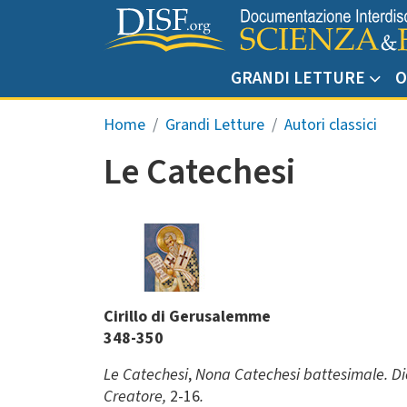
Salta al contenuto principale
GRANDI LETTURE
O
Briciole di pane
Home
Grandi Letture
Autori classici
Le Catechesi
Cirillo di Gerusalemme
348-350
Le Catechesi
,
Nona Catechesi battesimale. Di
Creatore,
2-16
.