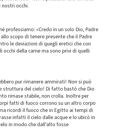
 nostri occhi.
ché professiamo: «Credo in un solo Dio, Padre
lo allo scopo di tenere presente che il Padre
ntro le deviazioni di quegli eretici che con
occhi della carne ma sono privi di quelli
rebbero pur rimanere ammirati! Non si può
 struttura del cielo! Di fatto bastò che Dio
to rimase stabile, non crolla. Inoltre per
orpi fatti di fuoco corrono su un altro corpo
 ricordi il fuoco che in Egitto ai tempi di
se infatti il cielo dalle acque e lo ubicò in
ielo in modo che dall’alto fosse