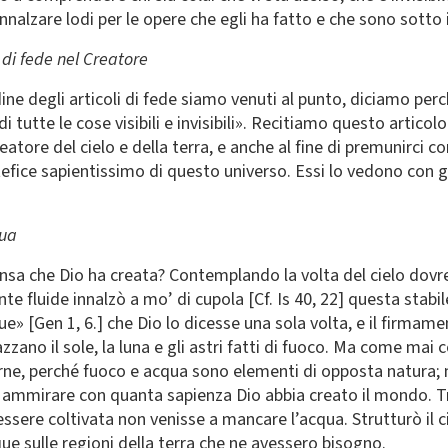
 innalzare lodi per le opere che egli ha fatto e che sono sotto i
 di fede nel Creatore
ine degli articoli di fede siamo venuti al punto, diciamo per
di tutte le cose visibili e invisibili». Recitiamo questo artico
atore del cielo e della terra, e anche al fine di premunirci co
ice sapientissimo di questo universo. Essi lo vedono con gli 
qua
nsa che Dio ha creata? Contemplando la volta del cielo dov
 fluide innalzò a mo’ di cupola [Cf. Is 40, 22] questa stabile
e» [Gen 1, 6.] che Dio lo dicesse una sola volta, e il firmamen
ano il sole, la luna e gli astri fatti di fuoco. Ma come mai c
ne, perché fuoco e acqua sono elementi di opposta natura; ma
r ammirare con quanta sapienza Dio abbia creato il mondo. Tras
essere coltivata non venisse a mancare l’acqua. Strutturò il c
ue sulle regioni della terra che ne avessero bisogno.