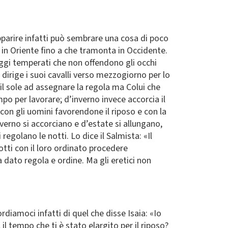
pparire infatti può sembrare una cosa di poco
 in Oriente fino a che tramonta in Occidente.
ggi temperati che non offendono gli occhi
irige i suoi cavalli verso mezzogiorno per lo
 il sole ad assegnare la regola ma Colui che
mpo per lavorare; d’inverno invece accorcia il
con gli uomini favorendone il riposo e con la
nverno si accorciano e d’estate si allungano,
regolano le notti. Lo dice il Salmista: «Il
notti con il loro ordinato procedere
ha dato regola e ordine. Ma gli eretici non
rdiamoci infatti di quel che disse Isaia: «Io
il tempo che ti è stato elargito per il riposo?