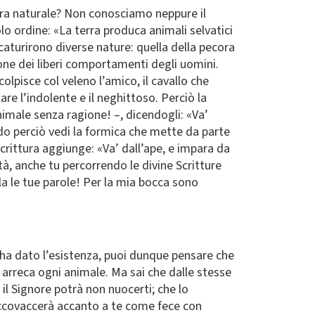
ura naturale? Non conosciamo neppure il
o ordine: «La terra produca animali selvatici
caturirono diverse nature: quella della pecora
ione dei liberi comportamenti degli uomini.
olpisce col veleno l’amico, il cavallo che
e l’indolente e il neghittoso. Perciò la
nimale senza ragione! –, dicendogli: «Va’
ndo perciò vedi la formica che mette da parte
Scrittura aggiunge: «Va’ dall’ape, e impara da
ità, anche tu percorrendo le divine Scritture
la le tue parole! Per la mia bocca sono
 ha dato l’esistenza, puoi dunque pensare che
e arreca ogni animale. Ma sai che dalle stesse
i il Signore potrà non nuocerti; che lo
si accovaccerà accanto a te come fece con