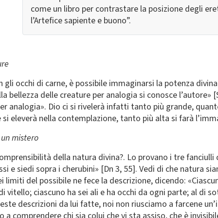
come un libro per contrastare la posizione degli e
l’Artefice sapiente e buono”.
ure
 gli occhi di carne, è possibile immaginarsi la potenza divina
la bellezza delle creature per analogia si conosce l’autore» 
er analogia». Dio ci si rivelerà infatti tanto più grande, q
e si eleverà nella contemplazione, tanto più alta si farà l’im
 un mistero
rensibilità della natura divina?. Lo provano i tre fanciulli 
i e siedi sopra i cherubini» [Dn 3, 55]. Vedi di che natura sian
ei limiti del possibile ne fece la descrizione, dicendo: «Ciasc
di vitello; ciascuno ha sei ali e ha occhi da ogni parte; al di 
queste descrizioni da lui fatte, noi non riusciamo a farcene u
 a comprendere chi sia colui che vi sta assiso, che è invisibil