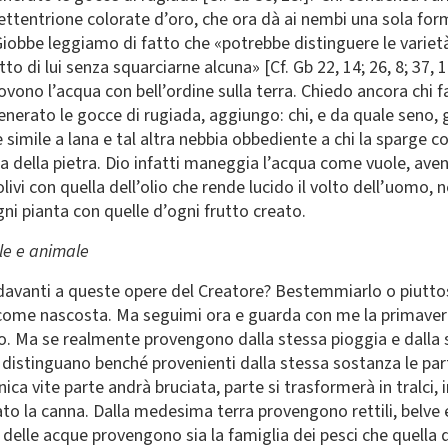
ettentrione colorate d’oro, che ora dà ai nembi una sola forma,
Giobbe leggiamo di fatto che «potrebbe distinguere le varietà
to di lui senza squarciarne alcuna» [Cf. Gb 22, 14; 26, 8; 37, 1
no l’acqua con bell’ordine sulla terra. Chiedo ancora chi facc
nerato le gocce di rugiada, aggiungo: chi, e da quale seno, ge
 simile a lana e tal altra nebbia obbediente a chi la sparge co
a della pietra. Dio infatti maneggia l’acqua come vuole, ave
i olivi con quella dell’olio che rende lucido il volto dell’uomo,
ogni pianta con quelle d’ogni frutto creato.
le e animale
vanti a queste opere del Creatore? Bestemmiarlo o piuttos
 come nascosta. Ma seguimi ora e guarda con me la primavera c
glio. Ma se realmente provengono dalla stessa pioggia e dalla st
distinguano benché provenienti dalla stessa sostanza le parti
ca vite parte andrà bruciata, parte si trasformerà in tralci, in
llato la canna. Dalla medesima terra provengono rettili, belve
delle acque provengono sia la famiglia dei pesci che quella de