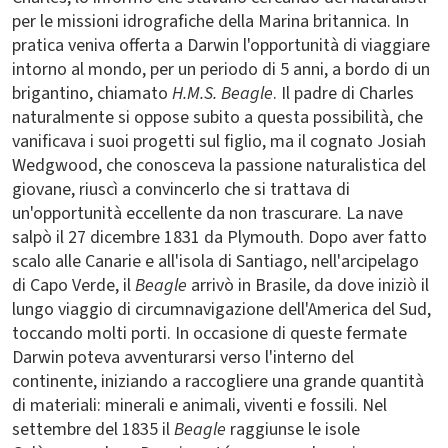
per le missioni idrografiche della Marina britannica. In
pratica veniva offerta a Darwin l'opportunità di viaggiare
intorno al mondo, per un periodo di 5 anni, a bordo di un
brigantino, chiamato
H.M.S. Beagle
. Il padre di Charles
naturalmente si oppose subito a questa possibilità, che
vanificava i suoi progetti sul figlio, ma il cognato Josiah
Wedgwood, che conosceva la passione naturalistica del
giovane, riuscì a convincerlo che si trattava di
un'opportunità eccellente da non trascurare. La nave
salpò il 27 dicembre 1831 da Plymouth. Dopo aver fatto
scalo alle Canarie e all'isola di Santiago, nell'arcipelago
di Capo Verde, il
Beagle
arrivò in Brasile, da dove iniziò il
lungo viaggio di circumnavigazione dell'America del Sud,
toccando molti porti. In occasione di queste fermate
Darwin poteva avventurarsi verso l'interno del
continente, iniziando a raccogliere una grande quantità
di materiali: minerali e animali, viventi e fossili. Nel
settembre del 1835 il
Beagle
raggiunse le isole