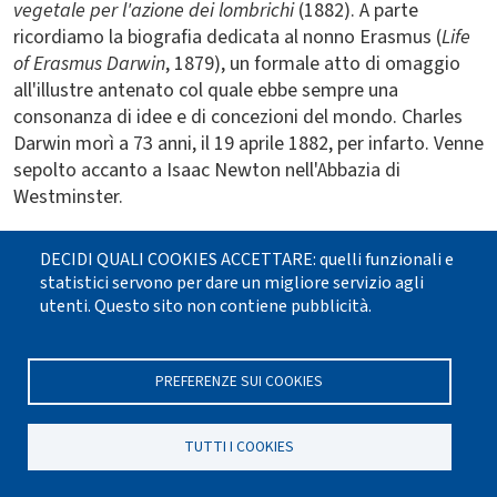
vegetale per l'azione dei lombrichi
(1882). A parte
ricordiamo la biografia dedicata al nonno Erasmus (
Life
of Erasmus Darwin
, 1879), un formale atto di omaggio
all'illustre antenato col quale ebbe sempre una
consonanza di idee e di concezioni del mondo. Charles
Darwin morì a 73 anni, il 19 aprile 1882, per infarto. Venne
sepolto accanto a Isaac Newton nell'Abbazia di
Westminster.
IV. La selezione naturale e la teoria
DECIDI QUALI COOKIES ACCETTARE: quelli funzionali e
evoluzionista di Darwin: precursori,
statistici servono per dare un migliore servizio agli
elementi caratteristici e rilievi critici
utenti. Questo sito non contiene pubblicità.
Nonostante Darwin abbia generalmente cercato di
negare l'esistenza di precursori delle sue idee, esisteva in
PREFERENZE SUI COOKIES
realtà un ampio e profondo retroterra che già dal
Settecento aveva preparato l'affermarsi di un
TUTTI I COOKIES
evoluzionismo meccanicista (cfr. Ungerer, 1972, pp. 100-
102; Mayr, 1990, pp. 247-338; Omodeo, 1996) Sembra