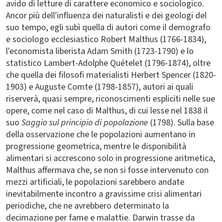
avido di letture di carattere economico e sociologico.
Ancor più dell'influenza dei naturalisti e dei geologi del
suo tempo, egli subì quella di autori come il demografo
e sociologo ecclesiastico Robert Malthus (1766-1834),
l'economista liberista Adam Smith (1723-1790) e lo
statistico Lambert-Adolphe Quételet (1796-1874), oltre
che quella dei filosofi materialisti Herbert Spencer (1820-
1903) e Auguste Comte (1798-1857), autori ai quali
riserverà, quasi sempre, riconoscimenti espliciti nelle sue
opere, come nel caso di Malthus, di cui lesse nel 1838 il
suo
Saggio sul principio di popolazione
(1798). Sulla base
della osservazione che le popolazioni aumentano in
progressione geometrica, mentre le disponibilità
alimentari si accrescono solo in progressione aritmetica,
Malthus affermava che, se non si fosse intervenuto con
mezzi artificiali, le popolazioni sarebbero andate
inevitabilmente incontro a gravissime crisi alimentari
periodiche, che ne avrebbero determinato la
decimazione per fame e malattie. Darwin trasse da