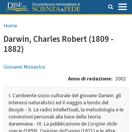
Salta al contenuto principale
Briciole di pane
Home
Darwin, Charles Robert (1809 -
1882)
Giovanni Monastra
Anno di redazione
2002
I. L'ambiente socio-culturale del giovane Darwin: gli
interessi naturalistici ed il viaggio a bordo del
Beagle
- II. Le radici intellettuali, la metodologia e le
convinzioni personali alla base della teoria
darwiniana - III. La pubblicazione de
L'origine delle
specie
(1859),
L'origine dell'uomo
(1871) e le altre