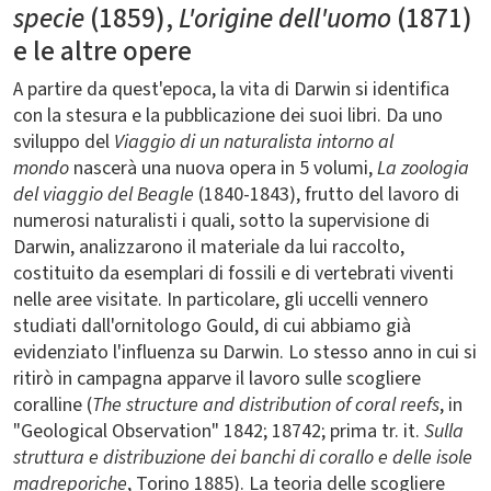
specie
(1859),
L'origine dell'uomo
(1871)
e le altre opere
A partire da quest'epoca, la vita di Darwin si identifica
con la stesura e la pubblicazione dei suoi libri. Da uno
sviluppo del
Viaggio di un naturalista intorno al
mondo
nascerà una nuova opera in 5 volumi,
La zoologia
del viaggio del Beagle
(1840-1843), frutto del lavoro di
numerosi naturalisti i quali, sotto la supervisione di
Darwin, analizzarono il materiale da lui raccolto,
costituito da esemplari di fossili e di vertebrati viventi
nelle aree visitate. In particolare, gli uccelli vennero
studiati dall'ornitologo Gould, di cui abbiamo già
evidenziato l'influenza su Darwin. Lo stesso anno in cui si
ritirò in campagna apparve il lavoro sulle scogliere
coralline (
The structure and distribution of coral reefs
, in
"Geological Observation" 1842; 18742; prima tr. it.
Sulla
struttura e distribuzione dei banchi di corallo e delle isole
madreporiche
, Torino 1885). La teoria delle scogliere