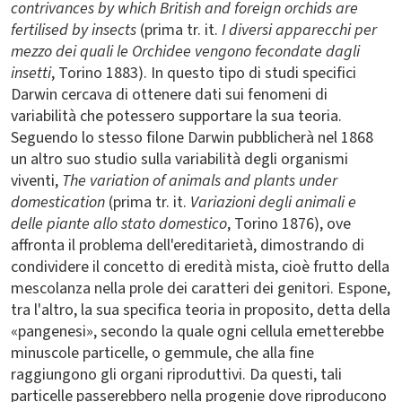
contrivances by which British and foreign orchids are
fertilised by insects
(prima tr. it.
I diversi apparecchi per
mezzo dei quali le Orchidee vengono fecondate dagli
insetti
, Torino 1883). In questo tipo di studi specifici
Darwin cercava di ottenere dati sui fenomeni di
variabilità che potessero supportare la sua teoria.
Seguendo lo stesso filone Darwin pubblicherà nel 1868
un altro suo studio sulla variabilità degli organismi
viventi,
The variation of animals and plants under
domestication
(prima tr. it.
Variazioni degli animali e
delle piante allo stato domestico
, Torino 1876), ove
affronta il problema dell'ereditarietà, dimostrando di
condividere il concetto di eredità mista, cioè frutto della
mescolanza nella prole dei caratteri dei genitori. Espone,
tra l'altro, la sua specifica teoria in proposito, detta della
«pangenesi», secondo la quale ogni cellula emetterebbe
minuscole particelle, o gemmule, che alla fine
raggiungono gli organi riproduttivi. Da questi, tali
particelle passerebbero nella progenie dove riproducono