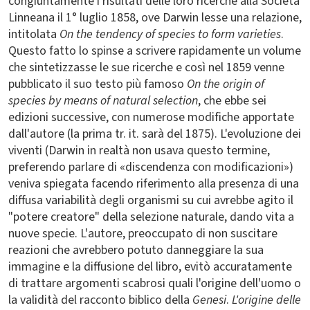
congiuntamente i risultati delle loro ricerche alla Società
Linneana il 1° luglio 1858, ove Darwin lesse una relazione,
intitolata
On the tendency of species to form varieties
.
Questo fatto lo spinse a scrivere rapidamente un volume
che sintetizzasse le sue ricerche e così nel 1859 venne
pubblicato il suo testo più famoso
On the origin of
species by means of natural selection
, che ebbe sei
edizioni successive, con numerose modifiche apportate
dall'autore (la prima tr. it. sarà del 1875). L'evoluzione dei
viventi (Darwin in realtà non usava questo termine,
preferendo parlare di «discendenza con modificazioni»)
veniva spiegata facendo riferimento alla presenza di una
diffusa variabilità degli organismi su cui avrebbe agito il
"potere creatore" della selezione naturale, dando vita a
nuove specie. L'autore, preoccupato di non suscitare
reazioni che avrebbero potuto danneggiare la sua
immagine e la diffusione del libro, evitò accuratamente
di trattare argomenti scabrosi quali l'origine dell'uomo o
la validità del racconto biblico della
Genesi
.
L'origine delle