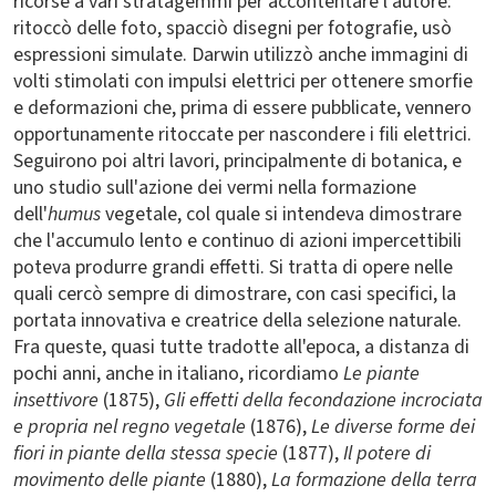
ricorse a vari stratagemmi per accontentare l'autore:
ritoccò delle foto, spacciò disegni per fotografie, usò
espressioni simulate. Darwin utilizzò anche immagini di
volti stimolati con impulsi elettrici per ottenere smorfie
e deformazioni che, prima di essere pubblicate, vennero
opportunamente ritoccate per nascondere i fili elettrici.
Seguirono poi altri lavori, principalmente di botanica, e
uno studio sull'azione dei vermi nella formazione
dell'
humus
vegetale, col quale si intendeva dimostrare
che l'accumulo lento e continuo di azioni impercettibili
poteva produrre grandi effetti. Si tratta di opere nelle
quali cercò sempre di dimostrare, con casi specifici, la
portata innovativa e creatrice della selezione naturale.
Fra queste, quasi tutte tradotte all'epoca, a distanza di
pochi anni, anche in italiano, ricordiamo
Le piante
insettivore
(1875),
Gli effetti della fecondazione incrociata
e propria nel regno vegetale
(1876),
Le diverse forme dei
fiori in piante della stessa specie
(1877),
Il potere di
movimento delle piante
(1880),
La formazione della terra