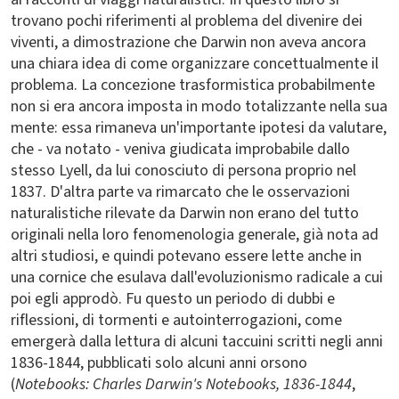
trovano pochi riferimenti al problema del divenire dei
viventi, a dimostrazione che Darwin non aveva ancora
una chiara idea di come organizzare concettualmente il
problema. La concezione trasformistica probabilmente
non si era ancora imposta in modo totalizzante nella sua
mente: essa rimaneva un'importante ipotesi da valutare,
che - va notato - veniva giudicata improbabile dallo
stesso Lyell, da lui conosciuto di persona proprio nel
1837. D'altra parte va rimarcato che le osservazioni
naturalistiche rilevate da Darwin non erano del tutto
originali nella loro fenomenologia generale, già nota ad
altri studiosi, e quindi potevano essere lette anche in
una cornice che esulava dall'evoluzionismo radicale a cui
poi egli approdò. Fu questo un periodo di dubbi e
riflessioni, di tormenti e autointerrogazioni, come
emergerà dalla lettura di alcuni taccuini scritti negli anni
1836-1844, pubblicati solo alcuni anni orsono
(
Notebooks: Charles Darwin's Notebooks, 1836-1844
,