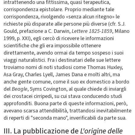
intrattenendo una fittissima, quasi terapeutica,
corrispondenza epistolare. Proprio mediante tale
corrispondenza, rivolgendo «senza alcun ritegno» le
richieste più disparate alle persone più diverse (cfr. S.J.
Gould, prefazione a C. Darwin,
Lettere 1825-1859
, Milano
1999, p. XXI), egli cercò di ricevere le informazioni
scientifiche che gli era impossibile ottenere
direttamente, avendo ormai da tempo sospeso i suoi
viaggi naturalistici. Fra i destinatari delle sue lettere
troviamo nomi di noti studiosi come Thomas Huxley,
Asa Gray, Charles Lyell, James Dana e molti altri, ma
anche gente comune, come il suo ex domestico a bordo
del
Beagle
, Syms Covington, al quale chiede di inviargli
dei crostacei cirripedi, su cui stava conducendo studi
approfonditi. Buona parte di queste informazioni, però,
avevano scarsa attendibilità, trattandosi inevitabilmente
di reperti di "seconda mano", inverificabili da parte sua.
III. La pubblicazione de
L'origine delle