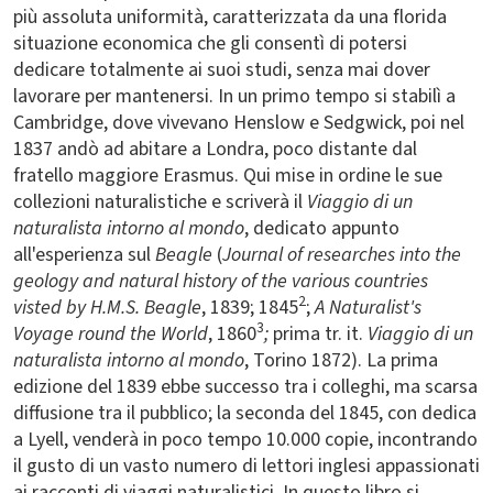
più assoluta uniformità, caratterizzata da una florida
situazione economica che gli consentì di potersi
dedicare totalmente ai suoi studi, senza mai dover
lavorare per mantenersi. In un primo tempo si stabilì a
Cambridge, dove vivevano Henslow e Sedgwick, poi nel
1837 andò ad abitare a Londra, poco distante dal
fratello maggiore Erasmus. Qui mise in ordine le sue
collezioni naturalistiche e scriverà il
Viaggio di un
naturalista intorno al mondo
, dedicato appunto
all'esperienza sul
Beagle
(
Journal of researches into the
geology and natural history of the various countries
2
visted by H.M.S. Beagle
, 1839; 1845
;
A Naturalist's
3
Voyage round the World
, 1860
;
prima tr. it.
Viaggio di un
naturalista intorno al mondo
, Torino 1872). La prima
edizione del 1839 ebbe successo tra i colleghi, ma scarsa
diffusione tra il pubblico; la seconda del 1845, con dedica
a Lyell, venderà in poco tempo 10.000 copie, incontrando
il gusto di un vasto numero di lettori inglesi appassionati
ai racconti di viaggi naturalistici. In questo libro si