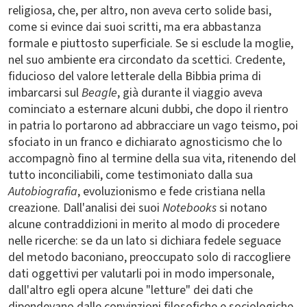
religiosa, che, per altro, non aveva certo solide basi,
come si evince dai suoi scritti, ma era abbastanza
formale e piuttosto superficiale. Se si esclude la moglie,
nel suo ambiente era circondato da scettici. Credente,
fiducioso del valore letterale della Bibbia prima di
imbarcarsi sul
Beagle
, già durante il viaggio aveva
cominciato a esternare alcuni dubbi, che dopo il rientro
in patria lo portarono ad abbracciare un vago teismo, poi
sfociato in un franco e dichiarato agnosticismo che lo
accompagnò fino al termine della sua vita, ritenendo del
tutto inconciliabili, come testimoniato dalla sua
Autobiografia
, evoluzionismo e fede cristiana nella
creazione. Dall'analisi dei suoi
Notebooks
si notano
alcune contraddizioni in merito al modo di procedere
nelle ricerche: se da un lato si dichiara fedele seguace
del metodo baconiano, preoccupato solo di raccogliere
dati oggettivi per valutarli poi in modo impersonale,
dall'altro egli opera alcune "letture" dei dati che
dipendevano dalle convinzioni filosofiche e sociologiche