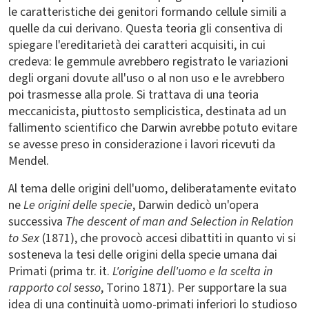
le caratteristiche dei genitori formando cellule simili a
quelle da cui derivano. Questa teoria gli consentiva di
spiegare l'ereditarietà dei caratteri acquisiti, in cui
credeva: le gemmule avrebbero registrato le variazioni
degli organi dovute all'uso o al non uso e le avrebbero
poi trasmesse alla prole. Si trattava di una teoria
meccanicista, piuttosto semplicistica, destinata ad un
fallimento scientifico che Darwin avrebbe potuto evitare
se avesse preso in considerazione i lavori ricevuti da
Mendel.
Al tema delle origini dell'uomo, deliberatamente evitato
ne
Le origini delle specie
, Darwin dedicò un'opera
successiva
The descent of man and Selection in Relation
to Sex
(1871), che provocò accesi dibattiti in quanto vi si
sosteneva la tesi delle origini della specie umana dai
Primati (prima tr. it.
L'origine dell'uomo e la scelta in
rapporto col sesso
, Torino 1871). Per supportare la sua
idea di una continuità uomo-primati inferiori lo studioso