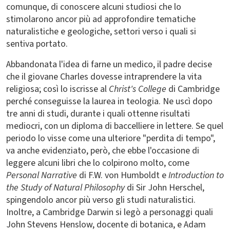
comunque, di conoscere alcuni studiosi che lo
stimolarono ancor più ad approfondire tematiche
naturalistiche e geologiche, settori verso i quali si
sentiva portato.
Abbandonata l'idea di farne un medico, il padre decise
che il giovane Charles dovesse intraprendere la vita
religiosa; così lo iscrisse al
Christ's College
di Cambridge
perché conseguisse la laurea in teologia. Ne uscì dopo
tre anni di studi, durante i quali ottenne risultati
mediocri, con un diploma di baccelliere in lettere. Se quel
periodo lo visse come una ulteriore "perdita di tempo",
va anche evidenziato, però, che ebbe l'occasione di
leggere alcuni libri che lo colpirono molto, come
Personal Narrative
di F.W. von Humboldt e
Introduction to
the Study of Natural Philosophy
di Sir John Herschel,
spingendolo ancor più verso gli studi naturalistici.
Inoltre, a Cambridge Darwin si legò a personaggi quali
John Stevens Henslow, docente di botanica, e Adam