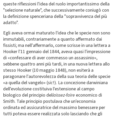
queste riflessioni l'idea del ruolo importantissimo della
"selezione naturale", che successivamente coniugò con
la definizione spenceriana della "sopravvivenza del più
adatto".
Egli aveva ormai maturato l'idea che le specie non sono
immutabili, contrariamente a quanto affermato dai
fissisti; ma nell'affermarlo, come scrisse in una lettera a
Hooker l'11 gennaio del 1844, aveva quasi l'impressione
di «confessare di aver commesso un assassinio»,
sebbene quattro anni più tardi, in una nuova lettera allo
stesso Hooker (10 maggio 1848), non esiterà a
paragonare l'autorevolezza della sua teoria delle specie
«a quella del vangelo» (
sic
!). La concezione darwiniana
dell'evoluzione costituiva l'estensione al campo
biologico del principio del
laissez-faire
economico di
Smith. Tale principio postulava che un'economia
ordinata ed assicuratrice del massimo benessere per
tutti poteva essere realizzata solo lasciando che gli