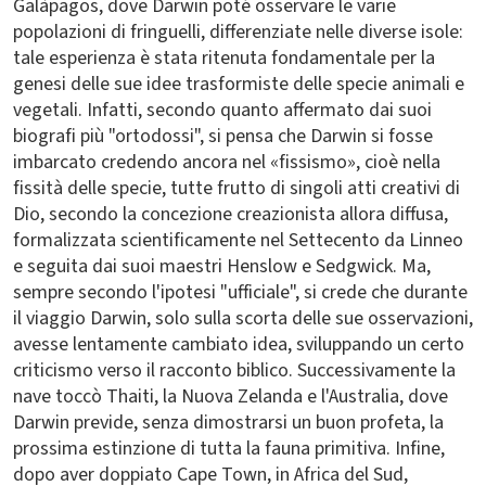
Galàpagos, dove Darwin poté osservare le varie
popolazioni di fringuelli, differenziate nelle diverse isole:
tale esperienza è stata ritenuta fondamentale per la
genesi delle sue idee trasformiste delle specie animali e
vegetali. Infatti, secondo quanto affermato dai suoi
biografi più "ortodossi", si pensa che Darwin si fosse
imbarcato credendo ancora nel «fissismo», cioè nella
fissità delle specie, tutte frutto di singoli atti creativi di
Dio, secondo la concezione creazionista allora diffusa,
formalizzata scientificamente nel Settecento da Linneo
e seguita dai suoi maestri Henslow e Sedgwick. Ma,
sempre secondo l'ipotesi "ufficiale", si crede che durante
il viaggio Darwin, solo sulla scorta delle sue osservazioni,
avesse lentamente cambiato idea, sviluppando un certo
criticismo verso il racconto biblico. Successivamente la
nave toccò Thaiti, la Nuova Zelanda e l'Australia, dove
Darwin previde, senza dimostrarsi un buon profeta, la
prossima estinzione di tutta la fauna primitiva. Infine,
dopo aver doppiato Cape Town, in Africa del Sud,