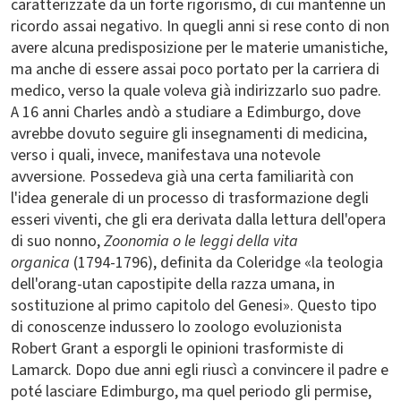
caratterizzate da un forte rigorismo, di cui mantenne un
ricordo assai negativo. In quegli anni si rese conto di non
avere alcuna predisposizione per le materie umanistiche,
ma anche di essere assai poco portato per la carriera di
medico, verso la quale voleva già indirizzarlo suo padre.
A 16 anni Charles andò a studiare a Edimburgo, dove
avrebbe dovuto seguire gli insegnamenti di medicina,
verso i quali, invece, manifestava una notevole
avversione. Possedeva già una certa familiarità con
l'idea generale di un processo di trasformazione degli
esseri viventi, che gli era derivata dalla lettura dell'opera
di suo nonno,
Zoonomia o le leggi della vita
organica
(1794-1796), definita da Coleridge «la teologia
dell'orang-utan capostipite della razza umana, in
sostituzione al primo capitolo del Genesi». Questo tipo
di conoscenze indussero lo zoologo evoluzionista
Robert Grant a esporgli le opinioni trasformiste di
Lamarck. Dopo due anni egli riuscì a convincere il padre e
poté lasciare Edimburgo, ma quel periodo gli permise,