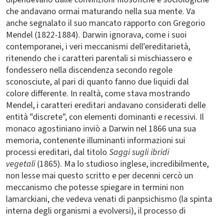
che andavano ormai maturando nella sua mente. Va
anche segnalato il suo mancato rapporto con Gregorio
Mendel (1822-1884). Darwin ignorava, come i suoi
contemporanei, i veri meccanismi dell'ereditarietà,
ritenendo che i caratteri parentali si mischiassero e
fondessero nella discendenza secondo regole
sconosciute, al pari di quanto fanno due liquidi dal
colore differente. In realtà, come stava mostrando
Mendel, i caratteri ereditari andavano considerati delle
entità "discrete", con elementi dominanti e recessivi. Il
monaco agostiniano inviò a Darwin nel 1866 una sua
memoria, contenente illuminanti informazioni sui
processi ereditari, dal titolo
Saggi sugli ibridi
vegetali
(1865). Ma lo studioso inglese, incredibilmente,
non lesse mai questo scritto e per decenni cercò un
meccanismo che potesse spiegare in termini non
lamarckiani, che vedeva venati di panpsichismo (la spinta
interna degli organismi a evolversi), il processo di