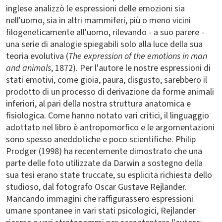
inglese analizzò le espressioni delle emozioni sia
nell'uomo, sia in altri mammiferi, più o meno vicini
filogeneticamente all'uomo, rilevando - a suo parere -
una serie di analogie spiegabili solo alla luce della sua
teoria evolutiva (
The expression of the emotions in man
and animals
, 1872). Per l'autore le nostre espressioni di
stati emotivi, come gioia, paura, disgusto, sarebbero il
prodotto di un processo di derivazione da forme animali
inferiori, al pari della nostra struttura anatomica e
fisiologica. Come hanno notato vari critici, il linguaggio
adottato nel libro è antropomorfico e le argomentazioni
sono spesso aneddotiche e poco scientifiche. Philip
Prodger (1998) ha recentemente dimostrato che una
parte delle foto utilizzate da Darwin a sostegno della
sua tesi erano state truccate, su esplicita richiesta dello
studioso, dal fotografo Oscar Gustave Rejlander.
Mancando immagini che raffigurassero espressioni
umane spontanee in vari stati psicologici, Rejlander