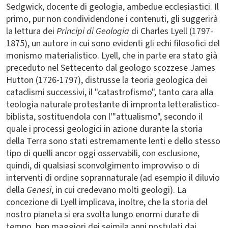
Sedgwick, docente di geologia, ambedue ecclesiastici. Il
primo, pur non condividendone i contenuti, gli suggerirà
la lettura dei
Principi di Geologia
di Charles Lyell (1797-
1875), un autore in cui sono evidenti gli echi filosofici del
monismo materialistico. Lyell, che in parte era stato già
preceduto nel Settecento dal geologo scozzese James
Hutton (1726-1797), distrusse la teoria geologica dei
cataclismi successivi, il "catastrofismo", tanto cara alla
teologia naturale protestante di impronta letteralistico-
biblista, sostituendola con l'"attualismo", secondo il
quale i processi geologici in azione durante la storia
della Terra sono stati estremamente lenti e dello stesso
tipo di quelli ancor oggi osservabili, con esclusione,
quindi, di qualsiasi sconvolgimento improvviso o di
interventi di ordine soprannaturale (ad esempio il diluvio
della
Genesi
, in cui credevano molti geologi). La
concezione di Lyell implicava, inoltre, che la storia del
nostro pianeta si era svolta lungo enormi durate di
tempo, ben maggiori dei seimila anni postulati dai