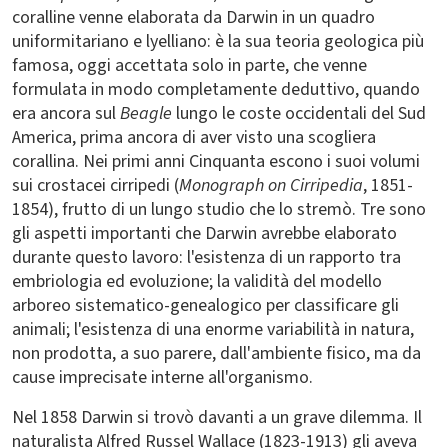
coralline venne elaborata da Darwin in un quadro
uniformitariano e lyelliano: è la sua teoria geologica più
famosa, oggi accettata solo in parte, che venne
formulata in modo completamente deduttivo, quando
era ancora sul
Beagle
lungo le coste occidentali del Sud
America, prima ancora di aver visto una scogliera
corallina. Nei primi anni Cinquanta escono i suoi volumi
sui crostacei cirripedi (
Monograph on Cirripedia
, 1851-
1854), frutto di un lungo studio che lo stremò. Tre sono
gli aspetti importanti che Darwin avrebbe elaborato
durante questo lavoro: l'esistenza di un rapporto tra
embriologia ed evoluzione; la validità del modello
arboreo sistematico-genealogico per classificare gli
animali; l'esistenza di una enorme variabilità in natura,
non prodotta, a suo parere, dall'ambiente fisico, ma da
cause imprecisate interne all'organismo.
Nel 1858 Darwin si trovò davanti a un grave dilemma. Il
naturalista Alfred Russel Wallace (1823-1913) gli aveva