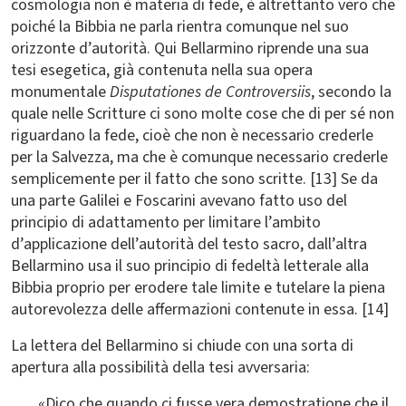
cosmologia non è materia di fede, è altrettanto vero che
poiché la Bibbia ne parla rientra comunque nel suo
orizzonte d’autorità. Qui Bellarmino riprende una sua
tesi esegetica, già contenuta nella sua opera
monumentale
Disputationes de Controversiis
, secondo la
quale nelle Scritture ci sono molte cose che di per sé non
riguardano la fede, cioè che non è necessario crederle
per la Salvezza, ma che è comunque necessario crederle
semplicemente per il fatto che sono scritte. [13] Se da
una parte Galilei e Foscarini avevano fatto uso del
principio di adattamento per limitare l’ambito
d’applicazione dell’autorità del testo sacro, dall’altra
Bellarmino usa il suo principio di fedeltà letterale alla
Bibbia proprio per erodere tale limite e tutelare la piena
autorevolezza delle affermazioni contenute in essa. [14]
La lettera del Bellarmino si chiude con una sorta di
apertura alla possibilità della tesi avversaria:
«Dico che quando ci fusse vera demostratione che il