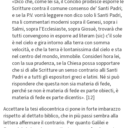
«Dico che, come lei sa, il Concilio proibisce esporre le
Scritture contra il comune consenso de’ Santi Padri;
e se la P.V. vorrà leggere non dico solo li Santi Padri,
ma li commentari moderni sopra il Genesi, sopra i
Salmi, sopra l’Ecclesiaste, sopra Giosuè, trovarà che
tutti convengono in esporre ad literam (sic) c’il sole
è nel cielo e gira intorno alla terra con somma
velocità, e che la terra è lontanissima dal cielo e sta
nel centro del mondo, immobile. Consideri hora lei,
con la sua prudenza, se la Chiesa possa sopportare
che si di alle Scritture un senso contrario alli Santi
Padri e a tutti gli espositori greci e latini. Né si può
rispondere che questa non sia materia di fede,
perché se non è materia di fede ex parte obiecti, è
materia di fede ex parte dicentis». [12]
Accettare la tesi eliocentrica ci pone in forte imbarazzo
rispetto al dettato biblico, che in più passi sembra alla
lettera affermare il contrario. Per quanto Galilei e