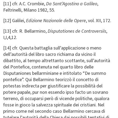
[11] cfr. A.C. Crombie,
Da Sant’Agostino a Galileo
,
Feltrinelli, Milano 1982, 55.
[12] Galilei,
Edizione Nazionale delle Opere
, vol. XII, 172.
[13] cfr. R. Bellarmino,
Disputationes de Controversiis
,
I,I,4,12.
[14] cfr. Questa battaglia sull’applicazione o meno
dell’autorità del libro sacro richiama da vicino il
dibattito, al tempo altrettanto scottante, sull’autorità
del Pontefice, contenuta nel quarto libro delle
Disputaniones bellarminiane e intitolato “De summo
pontefice”. Qui Bellarmino teorizzò il concetto di
potestas indirecta per giustificare la possibilità del
potere papale, pur non essendo ipso facto un sovrano
terreno, di occuparsi però di vicende politiche, qualora
fosse in gioco la salvezza spirituale dei cristiani. Nel
primo come nel secondo caso Bellarmino cercava di
tutelare l’autorità della Chiesa dai possibili tentativi di