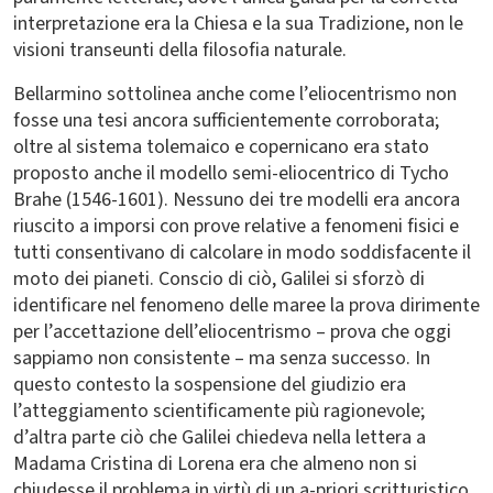
interpretazione era la Chiesa e la sua Tradizione, non le
visioni transeunti della filosofia naturale.
Bellarmino sottolinea anche come l’eliocentrismo non
fosse una tesi ancora sufficientemente corroborata;
oltre al sistema tolemaico e copernicano era stato
proposto anche il modello semi-eliocentrico di Tycho
Brahe (1546-1601). Nessuno dei tre modelli era ancora
riuscito a imporsi con prove relative a fenomeni fisici e
tutti consentivano di calcolare in modo soddisfacente il
moto dei pianeti. Conscio di ciò, Galilei si sforzò di
identificare nel fenomeno delle maree la prova dirimente
per l’accettazione dell’eliocentrismo – prova che oggi
sappiamo non consistente – ma senza successo. In
questo contesto la sospensione del giudizio era
l’atteggiamento scientificamente più ragionevole;
d’altra parte ciò che Galilei chiedeva nella lettera a
Madama Cristina di Lorena era che almeno non si
chiudesse il problema in virtù di un a-priori scritturistico.