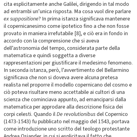
cita esplicitamente anche Galilei, dirigendo in tal modo
ad entrambi un’unica risposta. Ma cosa vuol dire parlare
ex suppositione
? In prima istanza significava mantenere
il copernicanesimo come ipotetico fino a che non fosse
provato in maniera irrefutabile [8], e ciò era in fondo in
accordo con la comprensione che si aveva
dell’astronomia del tempo, considerata parte della
matematica e quindi soggetta a diverse
rappresentazioni per giustificare il medesimo fenomeno.
In seconda istanza, però, l’avvertimento del Bellarmino
significava che non si doveva avere alcuna pretesa
realista nel proporre il modello copernicano del cosmo e
ciò poteva risultare meno accettabile ai cultori di una
scienza che cominciava appunto, ad emanciparsi dalla
matematica per approdare alla descrizione fisica dei
corpi celesti. Quando il
De revolutionibus
del Copernico
(1473-1543) fu pubblicato nel maggio del 1543, portava
come introduzione uno scritto del teologo protestante
Andrea Osiander, in cui si esplicitava il fatto che