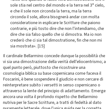
sole stia nel centro del mondo e la terra nel 3° cielo,
e che il sole non circonda la terra, ma la terra
circonda il sole, allora bisognerà andar con molta
consideratione in esplicare le Scritture che paiono
contrarie, e più tosto dire che non l’intendiamo, che
dire che sia falso quello che si dimostra. Ma io non
crederò che ci sia tal dimostratione, fin che non mi
sia mostrata». [15]
Il cardinale Bellarmino concede dunque la possibilità che
vi sia una dimostrazione della verità dell’eliocentrismo; a
quel punto però, piuttosto che ricostruire una
cosmologia biblica su base copernicana come faceva il
Foscarini, è bene sospendere il giudizio e non cercare di
reinterpretare subito i versetti in senso copernicano o
attraverso la lente del principio di adattamento. Emerge
ancora una volta il profondo rispetto che Bellarmino
nutriva per le Sacre Scritture, a tratti di fedeltà al dato
puramente letterale, dove l’unica guida per la corretta