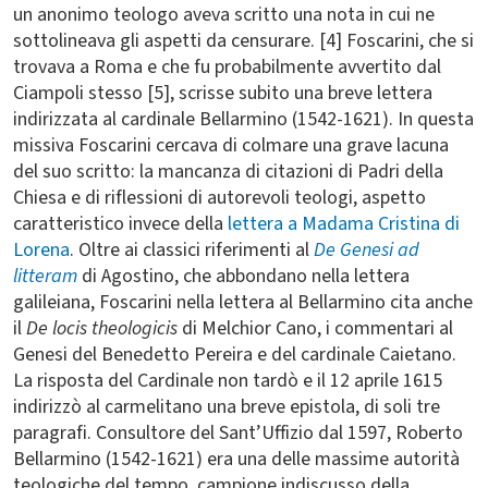
un anonimo teologo aveva scritto una nota in cui ne
sottolineava gli aspetti da censurare. [4] Foscarini, che si
trovava a Roma e che fu probabilmente avvertito dal
Ciampoli stesso [5], scrisse subito una breve lettera
indirizzata al cardinale Bellarmino (1542-1621). In questa
missiva Foscarini cercava di colmare una grave lacuna
del suo scritto: la mancanza di citazioni di Padri della
Chiesa e di riflessioni di autorevoli teologi, aspetto
caratteristico invece della
lettera a Madama Cristina di
Lorena
. Oltre ai classici riferimenti al
De Genesi ad
litteram
di Agostino, che abbondano nella lettera
galileiana, Foscarini nella lettera al Bellarmino cita anche
il
De locis theologicis
di Melchior Cano, i commentari al
Genesi del Benedetto Pereira e del cardinale Caietano.
La risposta del Cardinale non tardò e il 12 aprile 1615
indirizzò al carmelitano una breve epistola, di soli tre
paragrafi. Consultore del Sant’Uffizio dal 1597, Roberto
Bellarmino (1542-1621) era una delle massime autorità
teologiche del tempo, campione indiscusso della