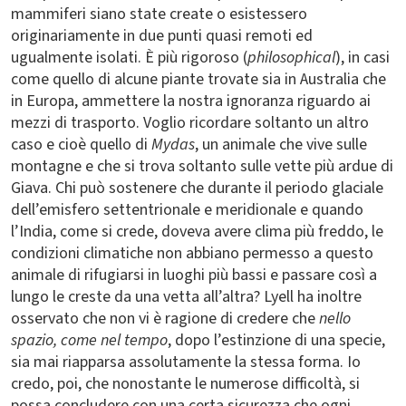
mammiferi siano state create o esistessero
originariamente in due punti quasi remoti ed
ugualmente isolati. È più rigoroso (
philosophical
), in casi
come quello di alcune piante trovate sia in Australia che
in Europa, ammettere la nostra ignoranza riguardo ai
mezzi di trasporto. Voglio ricordare soltanto un altro
caso e cioè quello di
Mydas
, un animale che vive sulle
montagne e che si trova soltanto sulle vette più ardue di
Giava. Chi può sostenere che durante il periodo glaciale
dell’emisfero settentrionale e meridionale e quando
l’India, come si crede, doveva avere clima più freddo, le
condizioni climatiche non abbiano permesso a questo
animale di rifugiarsi in luoghi più bassi e passare così a
lungo le creste da una vetta all’altra? Lyell ha inoltre
osservato che non vi è ragione di credere che
nello
spazio, come nel tempo
, dopo l’estinzione di una specie,
sia mai riapparsa assolutamente la stessa forma. Io
credo, poi, che nonostante le numerose difficoltà, si
possa concludere con una certa sicurezza che ogni