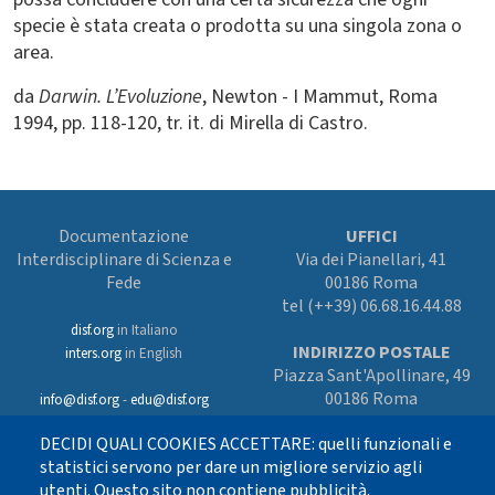
specie è stata creata o prodotta su una singola zona o
area.
da
Darwin. L’Evoluzione
, Newton - I Mammut, Roma
1994, pp. 118-120, tr. it. di Mirella di Castro.
Documentazione
UFFICI
Interdisciplinare di Scienza e
Via dei Pianellari, 41
Fede
00186 Roma
tel (++39) 06.68.16.44.88
disf.org
in Italiano
INDIRIZZO POSTALE
inters.org
in English
Piazza Sant'Apollinare, 49
00186 Roma
info@disf.org
-
edu@disf.org
Preferenze cookies
DECIDI QUALI COOKIES ACCETTARE: quelli funzionali e
In collaborazione
con il Servizio
statistici servono per dare un migliore servizio agli
nazionale della CEI
utenti. Questo sito non contiene pubblicità.