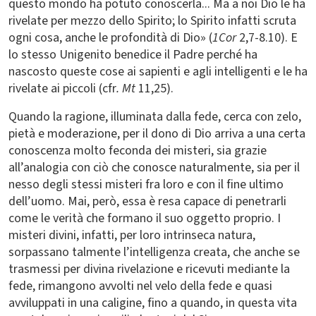
questo mondo ha potuto conoscerla... Ma a noi Dio le ha
rivelate per mezzo dello Spirito; lo Spirito infatti scruta
ogni cosa, anche le profondità di Dio» (
1Cor
2,7-8.10). E
lo stesso Unigenito benedice il Padre perché ha
nascosto queste cose ai sapienti e agli intelligenti e le ha
rivelate ai piccoli (cfr
. Mt
11,25).
Quando la ragione, illuminata dalla fede, cerca con zelo,
pietà e moderazione, per il dono di Dio arriva a una certa
conoscenza molto feconda dei misteri, sia grazie
all’analogia con ciò che conosce naturalmente, sia per il
nesso degli stessi misteri fra loro e con il fine ultimo
dell’uomo. Mai, però, essa è resa capace di penetrarli
come le verità che formano il suo oggetto proprio. I
misteri divini, infatti, per loro intrinseca natura,
sorpassano talmente l’intelligenza creata, che anche se
trasmessi per divina rivelazione e ricevuti mediante la
fede, rimangono avvolti nel velo della fede e quasi
avviluppati in una caligine, fino a quando, in questa vita