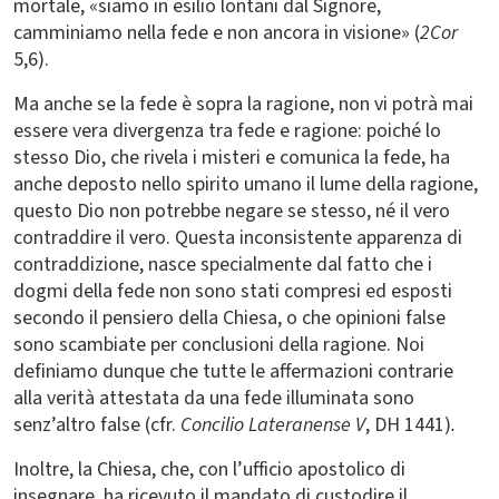
mortale, «siamo in esilio lontani dal Signore,
camminiamo nella fede e non ancora in visione» (
2Cor
5,6).
Ma anche se la fede è sopra la ragione, non vi potrà mai
essere vera divergenza tra fede e ragione: poiché lo
stesso Dio, che rivela i misteri e comunica la fede, ha
anche deposto nello spirito umano il lume della ragione,
questo Dio non potrebbe negare se stesso, né il vero
contraddire il vero. Questa inconsistente apparenza di
contraddizione, nasce specialmente dal fatto che i
dogmi della fede non sono stati compresi ed esposti
secondo il pensiero della Chiesa, o che opinioni false
sono scambiate per conclusioni della ragione. Noi
definiamo dunque che tutte le affermazioni contrarie
alla verità attestata da una fede illuminata sono
senz’altro false (cfr.
Concilio Lateranense V
, DH 1441)
.
Inoltre, la Chiesa, che, con l’ufficio apostolico di
insegnare, ha ricevuto il mandato di custodire il