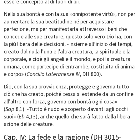
essere concepito al di fuori di lui.
Nella sua bontà e con la sua «onnipotente virtù», non per
aumentare la sua beatitudine né per acquistare
perfezione, ma per manifestarla attraverso i beni che
concede alle sue creature, questo solo vero Dio ha, con
la più libera delle decisioni, «insieme all’inizio dei tempi,
creato dal nulla l’una e l’altra creatura, la spirituale e la
corporale, e cioè gli angeli e il mondo, e poi la creatura
umana, come partecipe di entrambe, costituita di anima
e corpo» (
Concilio Lateranense IV
, DH 800).
Dio, con la sua provvidenza, protegge e governa tutto
ciò che ha creato, poiché «essa si estende da un confine
all’altro con forza, governa con bontà ogni cosa»
(
Sap
8,1). «Tutto è nudo e scoperto davanti agli occhi
suoi» (
Eb
4,13), anche quello che sarà fatto dalla libera
azione delle creature.
Cap. IV: La fede e la ragione (DH 3015-