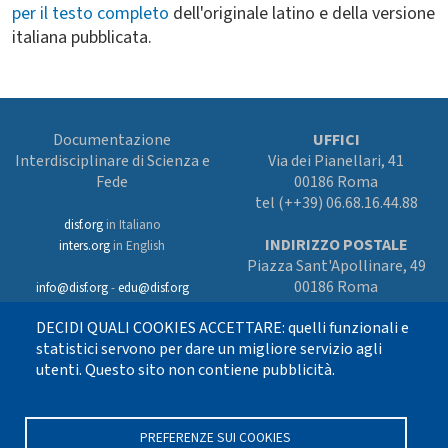
per il testo completo
dell'originale latino e della versione
italiana pubblicata.
Documentazione
UFFICI
Interdisciplinare di Scienza e
Via dei Pianellari, 41
Fede
00186 Roma
tel (++39) 06.68.16.44.88
disf.org
in Italiano
INDIRIZZO POSTALE
inters.org
in English
Piazza Sant'Apollinare, 49
00186 Roma
info@disf.org
-
edu@disf.org
Preferenze cookies
DECIDI QUALI COOKIES ACCETTARE: quelli funzionali e
In collaborazione
con il Servizio
statistici servono per dare un migliore servizio agli
nazionale della CEI
utenti. Questo sito non contiene pubblicità.
per il progetto
culturale e sostenuto
con i fondi dell’8xmille alla Chiesa
cattolica
PREFERENZE SUI COOKIES