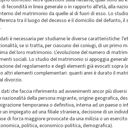
di fecondità in linea generale o in rapporto all'età, alla naz
'interno del matrimonio da quelle al di fuori di esso. Lo studio
erenza tra il luogo del decesso e il domicilio del defunto, il s
.
i è necessaria per studiarne le diverse caratteristiche: l'età 
zionalità; se si tratta, per ciascuno dei coniugi, di un prim
rima del loro matrimonio. L'evoluzione del numero di matr
menti sociali. Lo studio del matrimonio si appoggia general
razione del regolamento e degli elementi già evocati sopra (et
 altri elementi complementari: quanti anni è durato il matrim
al divorzio.
ati che faccia riferimento ad avvenimenti ancor più diversi (
e nazionalità della persona migrante, origine geografica, de
migrazione temporanea o definitiva, interna ad un paese o int
 un impiegato ad una filiale straniera, decisione di un indiv
 cause di forza maggiore provocate da una milizia o un eserci
economica, politica, economico-politica, demografica).