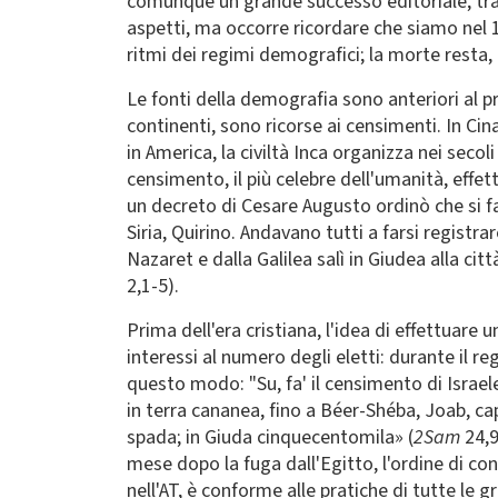
comunque un grande successo editoriale, trat
aspetti, ma occorre ricordare che siamo nel 166
ritmi dei regimi demografici; la morte resta, 
Le fonti della demografia sono anteriori al pr
continenti, sono ricorse ai censimenti. In Cin
in America, la civiltà Inca organizza nei secol
censimento, il più celebre dell'umanità, effe
un decreto di Cesare Augusto ordinò che si f
Siria, Quirino. Andavano tutti a farsi registra
Nazaret e dalla Galilea salì in Giudea alla ci
2,1-5).
Prima dell'era cristiana, l'idea di effettuare 
interessi al numero degli eletti: durante il re
questo modo: "Su, fa' il censimento di Israele
in terra cananea, fino a Béer-Shéba, Joab, ca
spada; in Giuda cinquecentomila» (
2Sam
24,9
mese dopo la fuga dall'Egitto, l'ordine di co
nell'AT, è conforme alle pratiche di tutte le 