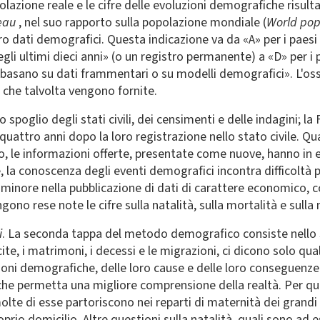
opolazione reale e le cifre delle evoluzioni demografiche risu
reau
, nel suo rapporto sulla popolazione mondiale (
World pop
oro dati demografici. Questa indicazione va da «A» per i paes
li ultimi dieci anni» (o un registro permanente) a «D» per i 
i basano su dati frammentari o su modelli demografici». L'oss
li che talvolta vengono fornite.
o spoglio degli stati civili, dei censimenti e delle indagini; l
quattro anni dopo la loro registrazione nello stato civile. Q
, le informazioni offerte, presentate come nuove, hanno in ef
 la conoscenza degli eventi demografici incontra difficoltà p
minore nella pubblicazione di dati di carattere economico, co
gono rese note le cifre sulla natalità, sulla mortalità e sulla
i
. La seconda tappa del metodo demografico consiste nello s
te, i matrimoni, i decessi e le migrazioni, ci dicono solo qualc
oni demografiche, delle loro cause e delle loro conseguenze.
che permetta una migliore comprensione della realtà. Per qua
te di esse partoriscono nei reparti di maternità dei grandi 
roprio domicilio. Altre questioni sulla natalità, quali sono ad