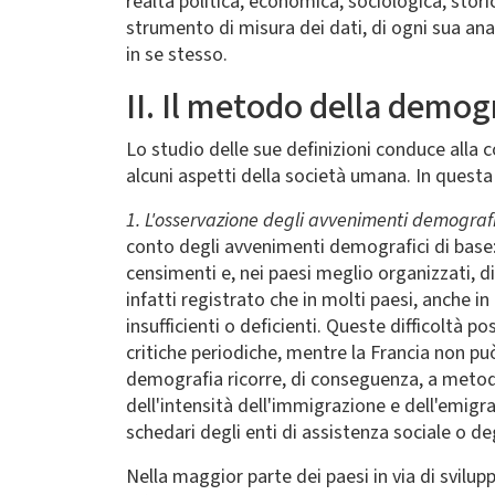
realtà politica, economica, sociologica, stor
strumento di misura dei dati, di ogni sua an
in se stesso.
II. Il metodo della demog
Lo studio delle sue definizioni conduce alla 
alcuni aspetti della società umana. In quest
1. L'osservazione degli avvenimenti demografi
conto degli avvenimenti demografici di base: n
censimenti e, nei paesi meglio organizzati, 
infatti registrato che in molti paesi, anche in
insufficienti o deficienti. Queste difficoltà 
critiche periodiche, mentre la Francia non 
demografia ricorre, di conseguenza, a metodi 
dell'intensità dell'immigrazione e dell'emig
schedari degli enti di assistenza sociale o degl
Nella maggior parte dei paesi in via di svilu