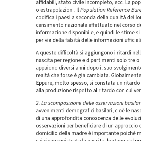
affidabili, stato civile incompleto, ecc. La p
o estrapolazioni. Il
Population Reference Bu
codifica i paesi a seconda della qualità dei l
censimento nazionale effettuato nel corso deg
informazione disponibile, e quindi le stime s
per via della falsità delle informazioni ufficia
A queste difficoltà si aggiungono i ritardi nell
nascita per regione e dipartimenti solo tre o 
appaiono diversi anni dopo il suo svolgimento
realtà che forse è già cambiata. Globalmente,
Eppure, molto spesso, si constata un ritardo 
alla produzione rispetto al ritardo con cui ven
2. La scomposizione delle osservazioni basilar
avvenimenti demografici basilari, cioè le nasci
di una approfondita conoscenza delle evoluzi
osservazioni per beneficiare di un approccio 
domicilio della madre è importante poiché mol
cui viene registrata la nascita, lontano dal p