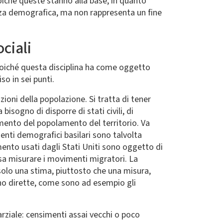
poiché queste stanno alla base, in quanto
enza demografica, ma non rappresenta un fine
ciali
 poiché questa disciplina ha come oggetto
o in sei punti.
uzioni della popolazione. Si tratta di tener
isogno di disporre di stati civili, di
amento del popolamento del territorio. Va
imenti demografici basilari sono talvolta
imento usati dagli Stati Uniti sono oggetto di
sa misurare i movimenti migratori. La
 solo una stima, piuttosto che una misura,
eno dirette, come sono ad esempio gli
arziale: censimenti assai vecchi o poco