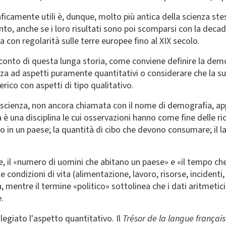
ficamente utili è, dunque, molto più antica della scienza s
o, anche se i loro risultati sono poi scomparsi con la decaden
con regolarità sulle terre europee fino al XIX secolo.
conto di questa lunga storia, come conviene definire la demo
a ad aspetti puramente quantitativi o considerare che la su
rico con aspetti di tipo qualitativo.
 scienza, non ancora chiamata con il nome di demografia, ap
 è una disciplina le cui osservazioni hanno come fine delle rice
in un paese; la quantità di cibo che devono consumare; il lavo
, il «numero di uomini che abitano un paese» e «il tempo che h
e condizioni di vita (alimentazione, lavoro, risorse, incidenti, 
a, mentre il termine «politico» sottolinea che i dati aritmetici
.
egiato l'aspetto quantitativo. Il
Trésor de la langue françai