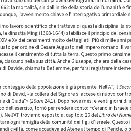
tava solo uno dei campi della demografia: la mortalità. Con 
2: la mortalità, sin dall'inizio della storia dell'umanità e fi
dunque, l'avvenimento chiave e l'interrogativo primordiale ne
imo lavoro scientifico che trattava di questa disciplina: la st
a, la dinastia Ming (1368-1644) stabilisce il principio del ce
i XIV e XV dei censimenti molto dettagliati. Più di mille anni 
ttuato per ordine di Cesare Augusto nell'impero romano. Il va
acesse il censimento di tutta la terra. Questo primo censim
re, ciascuno nella sua città. Anche Giuseppe, che era della casa
ttà di Davide, chiamata Betlemme, per farsi registrare insieme
un conteggio della popolazione è già presente. Nell'AT, il
Secon
gno di David, «la collera del Signore si accese di nuovo contro
 e di Giuda"» (
2Sam
24,1). Dopo nove mesi e venti giorni di 
po dell'esercito, tornò per rendere conto: «c'erano in Israe
). Nell'AT troviamo esposto al capitolo 26 del
Libro dei Nume
ntare ogni famiglia della comunità dei figli d'Israele. Questo
grandi civiltà, come accadeva ad Atene al tempo di Pericle, o