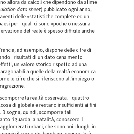
ltano allora da calcoli che dipendono da stime
ulation data sheet
) pubblicato ogni anno,
i aventi delle «statistiche complete ed un
paesi per i quali ci sono «poche o nessuna
ervazione del reale è spesso difficile anche
a Francia, ad esempio, dispone delle cifre di
uando i risultati di un dato censimento
fetti, un valore storico rispetto ad una
aragonabili a quelle della realtà economica.
me le cifre che si riferiscono all'impiego o
 migrazione.
comporre la realtà osservata. I quattro
osa di globale e restano insufficienti ai fini
 Bisogna, quindi, scomporre tali
nto riguarda la natalità, conoscere il
agglomerati urbani, che sono poi i luoghi in
 esempio il sesso del bambino, oppure l'età