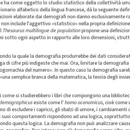
e ha come oggetto lo studio statistico della collettività um
izionario alfabetico della lingua francese, dà la seguente def
inizioni elaborate dai demografi non danno esclusivamente ragio
 non include l'aggettivo «statistico» nella propria definizion
il
Thesaurus multilingue de population
propone una definizio
i sotto ogni aspetto in rapporto alle loro dimensioni, strutt
ondo la quale la demografia produrrebbe dei dati considerati 
 di cifre più indigeste che mai. Ora, limitare la demografia
«logomachia del numero». In questo caso la demografia sareb
, «una semplice branca della matematica, la teoria degli insi
 come si studierebbero i libri che compongono una biblioteca o
demographicus
esiste come l'
homo oconomicus
, cioè come 
ano di escludere i capricci, gli sbalzi di umore, i cambiame
i suoi comportamenti rispondono ad una logica, soprattutto c
condo questa logica. La demografia non può analizzare caus