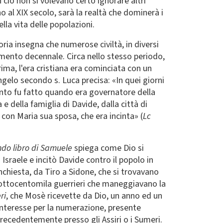
ciò non si volevano certo ignorare altri
no al XIX secolo, sarà la realtà che dominerà i
lla vita delle popolazioni.
oria insegna che numerose civiltà, in diversi
nsimento decennale. Circa nello stesso periodo,
prima, l'era cristiana era cominciata con un
ngelo secondo s. Luca precisa: «In quei giorni
ento fu fatto quando era governatore della
 e della famiglia di Davide, dalla città di
 con Maria sua sposa, che era incinta» (
Lc
do libro di Samuele
spiega come Dio si
 Israele e incitò Davide contro il popolo in
inchiesta, da Tiro a Sidone, che si trovavano
le ottocentomila guerrieri che maneggiavano la
ri
, che Mosè ricevette da Dio, un anno ed un
 interesse per la numerazione, presente
 precedentemente presso gli Assiri o i Sumeri.