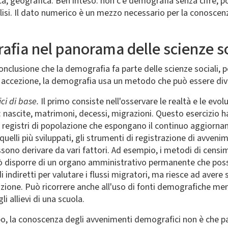
ica, geografica. Ben inteso: non c'è demografia senza cifre, 
alisi. Il dato numerico è un mezzo necessario per la conosc
rafia nel panorama delle scienze so
conclusione che la demografia fa parte delle scienze sociali,
a accezione, la demografia usa un metodo che può essere divis
ci di base.
Il primo consiste nell'osservare le realtà e le evol
ascite, matrimoni, decessi, migrazioni. Questo esercizio ha b
di registri di popolazione che espongano il continuo aggiorn
 quelli più sviluppati, gli strumenti di registrazione di avven
possono derivare da vari fattori. Ad esempio, i metodi di cens
può disporre di un organo amministrativo permanente che pos
indiretti per valutare i flussi migratori, ma riesce ad avere
razione. Può ricorrere anche all'uso di fonti demografiche m
i allievi di una scuola.
ppo, la conoscenza degli avvenimenti demografici non è che p