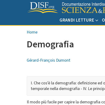
Salta al contenuto principale
GRANDI LETTURE
O
Briciole di pane
Home
Demografia
Gérard-François Dumont
I. Che cos'è la demografia: definizione ed o
temporale nella demografia - IV. Le princip
Il modo più facile per capire la demografia 