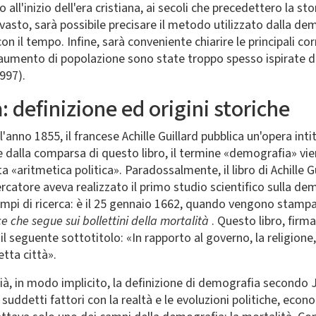
ino all'inizio dell'era cristiana, ai secoli che precedettero la s
asto, sarà possibile precisare il metodo utilizzato dalla demo
 con il tempo. Infine, sarà conveniente chiarire le principali
aumento di popolazione sono state troppo spesso ispirate da
997).
: definizione ed origini storiche
ll'anno 1855, il francese Achille Guillard pubblica un'opera int
e dalla comparsa di questo libro, il termine «demografia» vien
«aritmetica politica». Paradossalmente, il libro di Achille G
cercatore aveva realizzato il primo studio scientifico sulla de
i campi di ricerca: è il 25 gennaio 1662, quando vengono stamp
ice che segue sui bollettini della mortalità
. Questo libro, fir
l seguente sottotitolo: «In rapporto al governo, la religione, 
tta città».
ià, in modo implicito, la definizione di demografia secondo J
i suddetti fattori con la realtà e le evoluzioni politiche, econ