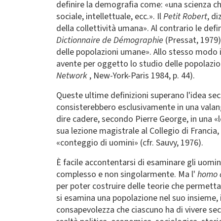
definire la demografia come: «una scienza ch
sociale, intellettuale, ecc.». Il
Petit Robert
, d
della collettività umana». Al contrario le def
Dictionnaire de Démographie
(Pressat, 1979)
delle popolazioni umane». Allo stesso modo 
avente per oggetto lo studio delle popolazion
Network
, New-York-Paris 1984, p. 44).
Queste ultime definizioni superano l'idea sec
consisterebbero esclusivamente in una valanga
dire cadere, secondo Pierre George, in una 
sua lezione magistrale al Collegio di Francia
«conteggio di uomini» (cfr. Sauvy, 1976).
È facile accontentarsi di esaminare gli uomini
complesso e non singolarmente. Ma l'
homo 
per poter costruire delle teorie che permett
si esamina una popolazione nel suo insieme, 
consapevolezza che ciascuno ha di vivere se