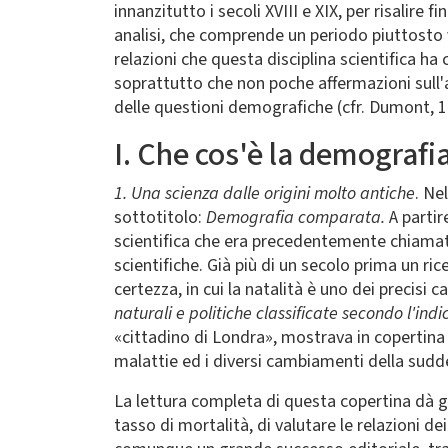
innanzitutto i secoli XVIII e XIX, per risalire f
analisi, che comprende un periodo piuttosto v
relazioni che questa disciplina scientifica ha
soprattutto che non poche affermazioni sull'
delle questioni demografiche (cfr. Dumont, 1
I. Che cos'è la demografia
1. Una scienza dalle origini molto antiche
. Ne
sottotitolo:
Demografia comparata.
A partir
scientifica che era precedentemente chiamata 
scientifiche. Già più di un secolo prima un ri
certezza, in cui la natalità è uno dei precis
naturali e politiche classificate secondo l'ind
«cittadino di Londra», mostrava in copertina i
malattie ed i diversi cambiamenti della sudde
La lettura completa di questa copertina dà g
tasso di mortalità, di valutare le relazioni de