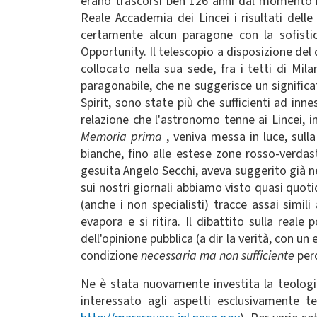
erano trascorsi ben 126 anni dal momento in
Reale Accademia dei Lincei i risultati dell
certamente alcun paragone con la sofisti
Opportunity. Il telescopio a disposizione del
collocato nella sua sede, fra i tetti di Mil
paragonabile, che ne suggerisce un significa
Spirit, sono state più che sufficienti ad inne
relazione che l'astronomo tenne ai Lincei, i
Memoria prima
, veniva messa in luce, sull
bianche, fino alle estese zone rosso-verdas
gesuita Angelo Secchi, aveva suggerito già n
sui nostri giornali abbiamo visto quasi quoti
(anche i non specialisti) tracce assai simil
evapora e si ritira. Il dibattito sulla reale
dell'opinione pubblica (a dir la verità, con 
condizione
necessaria ma non sufficiente
perc
Ne è stata nuovamente investita la teologia,
interessato agli aspetti esclusivamente tec