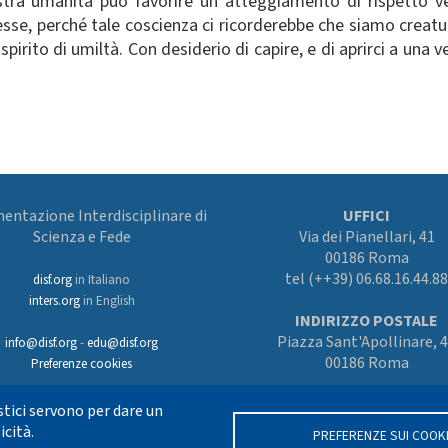
tra umanità può favorire un atteggiamento di rispetto ve
stesse, perché tale coscienza ci ricorderebbe che siamo creat
pirito di umiltà. Con desiderio di capire, e di aprirci a un
ntazione Interdisciplinare di
UFFICI
Scienza e Fede
Via dei Pianellari, 41
00186 Roma
tel (++39) 06.68.16.44.88
disf.org
in Italiano
inters.org
in English
INDIRIZZO POSTALE
Piazza Sant'Apollinare, 
info@disf.org
-
edu@disf.org
00186 Roma
Preferenze cookies
tici servono per dare un
icità.
PREFERENZE SUI COOK