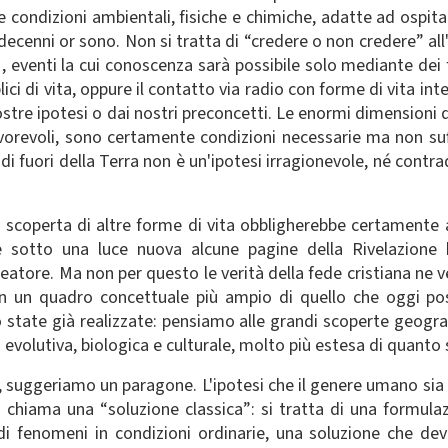
e condizioni ambientali, fisiche e chimiche, adatte ad ospita
enni or sono. Non si tratta di “credere o non credere” all'e
i
, eventi la cui conoscenza sarà possibile solo mediante dei f
 di vita, oppure il contatto via radio con forme di vita intel
stre ipotesi o dai nostri preconcetti. Le enormi dimensioni de
avorevoli, sono certamente condizioni necessarie ma non suff
l di fuori della Terra non è un'ipotesi irragionevole, né cont
la scoperta di altre forme di vita obbligherebbe certamente 
e sotto una luce nuova alcune pagine della Rivelazione 
Creatore. Ma non per questo le verità della fede cristiana ne 
in un quadro concettuale più ampio di quello che oggi pos
o state già realizzate: pensiamo alle grandi scoperte geograf
 evolutiva, biologica e culturale, molto più estesa di quanto
, suggeriamo un paragone. L'ipotesi che il genere umano sia l
 chiama una “soluzione classica”: si tratta di una formulaz
 fenomeni in condizioni ordinarie, una soluzione che deve