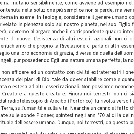
stema mutano sensibilmente, come avviene ad esempio nel 
à contenuta nella soluzione più semplice non si perde, ma vie
sistema in esame. In teologia, considerare il genere umano 
a rivelato in pienezza solo sul nostro pianeta, nel suo Figl
herà, dovremo allargare anche il corrispondente quadro inter
 di nuove. L'esistenza di altri esseri razionali non ci 
ichiamo che proprio la Rivelazione ci parla di altri esseri 
eglio una loro economia di grazia, diversa da quella dell'uo
 angeli, pur possedendo Egli una natura umana perfetta, la no
 non affidare ad un contatto con civiltà extraterrestri l'one
enza dei piani di Dio, tale da dover stabilire come e quando
ata o estesa ad altri esseri razionali. Non possiamo neanche 
 Creatore a queste creature. Finora noi terrestri non ci
 dal radiotelescopio di Arecibo (Portorico) fu rivolta verso
a Terra, sull'umanità e sulla vita. Neanche un cenno al fatto 
te sulle sonde Pioneer, spintesi negli anni '70 al di là de
tuale dell'essere umano. Dunque, noi terrestri, da questo pu