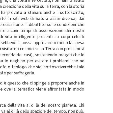
logi e, una volta intercettati, non hanno avuto
creazione della vita sulla terra, con la storia
ha provato a stanare anche il sottoscritto,
te in siti web di natura assai diversa, dai
recisazione. Il dibattito sulle condizioni che
re alcuni tempi di osservazione dei nostri
 vita intelligente presenti su corpi celesti
e, sebbene si possa approvare o meno la spesa
visitatori cosmici sulla Terra o in prossimità
 a seconda dei casi), sostenendo magari che le
 ma lo neghino per evitare i problemi che ne
osofo o teologo che sia, sottoscriverebbe tale
te per suffragarla.
Ed è questo che ci spinge a proporre anche in
ale ove la tematica viene affrontata in modo
a della vita al di là del nostro pianeta. Chi
e va al di là dello spazio e del tempo, non può,