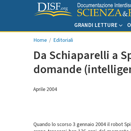
Salta al contenuto principale
GRANDI LETTURE
O
Briciole di pane
Home
Editoriali
Da Schiaparelli a Sp
domande (intelligen
Aprile 2004
Quando lo scorso 3 gennaio 2004 il robot Spiri