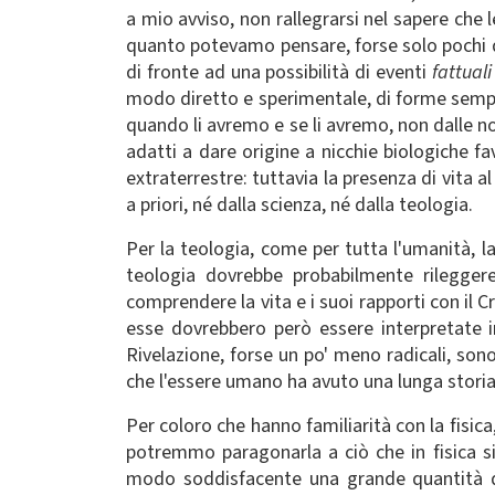
a mio avviso, non rallegrarsi nel sapere che l
quanto potevamo pensare, forse solo pochi dec
di fronte ad una possibilità di eventi
fattual
modo diretto e sperimentale, di forme semplici
quando li avremo e se li avremo, non dalle no
adatti a dare origine a nicchie biologiche f
extraterrestre: tuttavia la presenza di vita a
a priori, né dalla scienza, né dalla teologia.
Per la teologia, come per tutta l'umanità, 
teologia dovrebbe probabilmente rilegger
comprendere la vita e i suoi rapporti con il 
esse dovrebbero però essere interpretate 
Rivelazione, forse un po' meno radicali, son
che l'essere umano ha avuto una lunga storia
Per coloro che hanno familiarità con la fisica
potremmo paragonarla a ciò che in fisica si
modo soddisfacente una grande quantità di