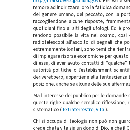
http://marsrovers.jpl.nasa.gov
). Per varie se
remore ad indirizzare loro la fatidica domanda
del genere umano, del peccato, con la port
raccogliendone alcune risposte, frammentar
quotidiani fino ai siti degli ufologi. Ed è p
rendono possibile la vita nel cosmo, così
radiotelescopi all'ascolto di segnali che p
estremamente lontani, sono temi che rientran
di impiegare risorse economiche per questo ge
di essa, di aver avuto contatti di “qualche” 
autorità politiche o l'establishment scient
deriverebbero, appartiene alla fantascienza (
posizione, anche se alcune delle sue afferma
Ma l'interesse del pubblico per le domande c
queste righe qualche semplice riflessione, 
sistematico (
Extraterrestre, Vita
).
Chi si occupa di teologia non può non guarda
crede che la vita sia un dono di Dio, e che il 