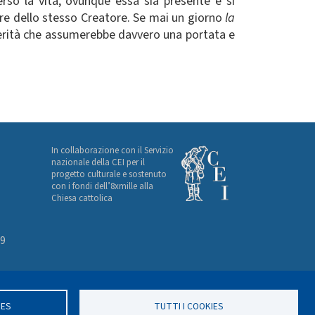
rso la vita, ovunque essa sia presente e si
ure dello stesso Creatore. Se mai un giorno
la
a verità che assumerebbe davvero una portata e
In collaborazione con il Servizio
nazionale della CEI per il
progetto culturale e sostenuto
con i fondi dell’8xmille alla
Chiesa cattolica
49
IES
TUTTI I COOKIES