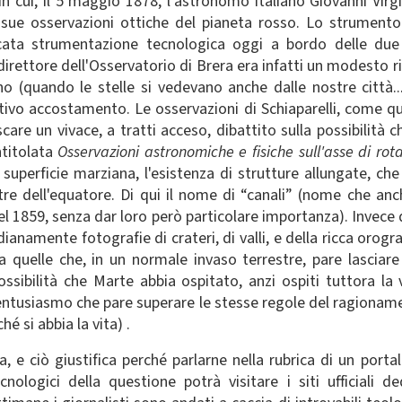
 cui, il 5 maggio 1878, l'astronomo italiano Giovanni Virgi
e sue osservazioni ottiche del pianeta rosso. Lo strument
cata strumentazione tecnologica oggi a bordo delle due 
 direttore dell'Osservatorio di Brera era infatti un modesto
ano (quando le stelle si vedevano anche dalle nostre città...
tivo accostamento. Le osservazioni di Schiaparelli, come qu
scare un vivace, a tratti acceso, dibattito sulla possibilità c
ntitolata
Osservazioni astronomiche e fisiche sull'asse di ro
a superficie marziana, l'esistenza di strutture allungate, ch
tre dell'equatore. Di qui il nome di “canali” (nome che anc
el 1859, senza dar loro però particolare importanza). Invece 
dianamente fotografie di crateri, di valli, e della ricca orog
i a quelle che, in un normale invaso terrestre, pare lasciar
 possibilità che Marte abbia ospitato, anzi ospiti tuttora la
un entusiasmo che pare superare le stesse regole del ragionam
hé si abbia la vita) .
 e ciò giustifica perché parlarne nella rubrica di un porta
nologici della questione potrà visitare i siti ufficiali 