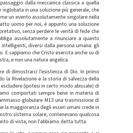
passaggio dalla meccanica classica a quella
ne inglobata in una soluzione più generale, che
come un evento assolutamente singolare nella
io fatto uomo per noi, è appunto una soluzione
pretativo, senza perdere le verità di fede che
obbliga assolutamente a rinunciare a quanto
intelligenti, diversi dalla persona umana: gli
mo. E sappiamo che Cristo esercita anche su di
stra, e non una natura angelica.
re di dimostrarci l'esistenza di Dio. In primo
 la Rivelazione e la storia di salvezza della
escludere (ipotesi in certo modo abissale) di
 siamo comportati sempre bene in materia di
 l'ammasso globulare M13 una trasmissione di
che la maggioranza degli esseri umani crede in
l nostro sistema solare, contenevano qualcosa
nto di vista, non l'abbiamo detta tutta.