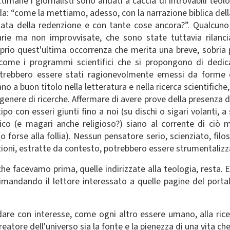
ttimane i giornalisti sono andati a caccia di introvabili teo
: “come la mettiamo, adesso, con la narrazione biblica della 
ata della redenzione e con tante cose ancora?”. Qualcuno 
ie ma non improvvisate, che sono state tuttavia rilancia
roprio quest'ultima occorrenza che merita una breve, sobria p
 come i programmi scientifici che si propongono di dedica
otrebbero essere stati ragionevolmente emessi da forme di
o a buon titolo nella letteratura e nella ricerca scientifich
nere di ricerche. Affermare di avere prove della presenza di 
tipo con esseri giunti fino a noi (su dischi o sigari volanti,
ifico (e magari anche religioso?) siano al corrente di ciò
o forse alla follia). Nessun pensatore serio, scienziato, fil
zioni, estratte da contesto, potrebbero essere strumentalizza
he facevamo prima, quelle indirizzate alla teologia, resta. 
rimandando il lettore interessato a quelle pagine del port
re con interesse, come ogni altro essere umano, alla ricerc
Creatore dell'universo sia la fonte e la pienezza di una vita ch