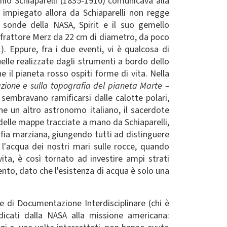
nio Schiaparelli (1835-1910) comunicava alla
o impiegato allora da Schiaparelli non regge
sonde della NASA, Spirit e il suo gemello
 rifrattore Merz da 22 cm di diametro, da poco
). Eppure, fra i due eventi, vi è qualcosa di
elle realizzate dagli strumenti a bordo dello
he il pianeta rosso ospiti forme di vita. Nella
tazione e sulla topografia del pianeta Marte –
e sembravano ramificarsi dalle calotte polari,
he un altro astronomo italiano, il sacerdote
delle mappe tracciate a mano da Schiaparelli,
rafia marziana, giungendo tutti ad distinguere
e l'acqua dei nostri mari sulle rocce, quando
 vita, è così tornato ad investire ampi strati
ento, dato che l'esistenza di acqua è solo una
le di Documentazione Interdisciplinare (chi è
dedicati dalla NASA alla missione americana: