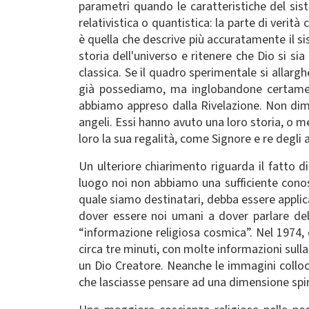
parametri quando le caratteristiche del si
relativistica o quantistica: la parte di verit
è quella che descrive più accuratamente il 
storia dell'universo e ritenere che Dio si si
classica. Se il quadro sperimentale si allarg
già possediamo, ma inglobandone certamente
abbiamo appreso dalla Rivelazione. Non diment
angeli. Essi hanno avuto una loro storia, o m
loro la sua regalità, come Signore e re degli
Un ulteriore chiarimento riguarda il fatto di
luogo noi non abbiamo una sufficiente conosc
quale siamo destinatari, debba essere applic
dover essere noi umani a dover parlare del
“informazione religiosa cosmica”. Nel 1974,
circa tre minuti, con molte informazioni sull
un Dio Creatore. Neanche le immagini colloca
che lasciasse pensare ad una dimensione spiri