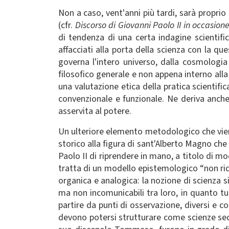
Non a caso, vent'anni più tardi, sarà proprio 
(cfr.
Discorso di Giovanni Paolo II in occasione
di tendenza di una certa indagine scientif
affacciati alla porta della scienza con la qu
governa l'intero universo, dalla cosmologia
filosofico generale e non appena interno alla 
una valutazione etica della pratica scientif
convenzionale e funzionale. Ne deriva anche 
asservita al potere.
Un ulteriore elemento metodologico che viene
storico alla figura di sant'Alberto Magno ch
Paolo II di riprendere in mano, a titolo di mo
tratta di un modello epistemologico “non rid
organica e analogica: la nozione di scienza si
ma non incomunicabili tra loro, in quanto tu
partire da punti di osservazione, diversi e c
devono potersi strutturare come scienze sec