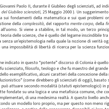
Giovanni Paolo II, durante il Giubileo degli scienziati, ad ind
 del Giubileo scienziati,
25 Maggio 2000 ). Un suggerimento c
ica sui fondamenti della matematica e sui quei problemi 
estione della
complessità,
del rapporto
mente-corpo,
della
f
 all'uomo. Si viene a stabilire, in tal modo, un terzo princ
teoria delle scienze, che è quello del legame inscindibile tr
ica senza un'epistemologia nella quale la nozione di verità o
una impossibilità di libertà di ricerca per la scienza funzi
 indicato in questo “potente” discorso di Colonia è quello 
e fu scienziato, filosofo, teologo e che fu maestro del gra
dello esemplificativo, alcuni caratteri della concezione della 
uzionistico” (come direbbero gli scienziati di oggi), basato
 può attuare secondo modalità (statuti epistemologici) in parte
tte fondate su una logica e una metafisica comune, che cons
omplementari, di una medesima realtà. A questo livello anche 
ondo un modello loro proprio, ma per questo non meno rigo