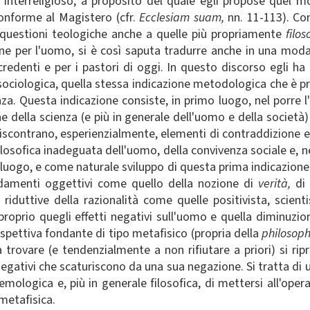
nterreligioso, a proposito del quale egli propose quel mo
conforme al Magistero (cfr.
Ecclesiam suam,
nn. 11-113). Co
questioni teologiche anche a quelle più propriamente
filo
one per l'uomo, si è così saputa tradurre anche in una modali
redenti e per i pastori di oggi. In questo discorso egli ha 
sociologica, quella stessa indicazione metodologica che è pr
nza. Questa indicazione consiste, in primo luogo, nel porre l
ione della scienza (e più in generale dell'uomo e della socie
 riscontrano, esperienzialmente, elementi di contraddizione e 
ilosofica inadeguata dell'uomo, della convivenza sociale e, ne
o luogo, e come naturale sviluppo di questa prima indicazion
damenti oggettivi come quello della nozione di
verità,
d
riduttive della razionalità come quelle positivista, scientis
oprio quegli effetti negativi sull'uomo e quella diminuzione
ospettiva fondante di tipo metafisico (propria della
philosoph
a trovare (e tendenzialmente a non rifiutare a priori) si r
i negativi che scaturiscono da una sua negazione. Si tratta di
emologica e, più in generale filosofica, di mettersi all'ope
 metafisica.