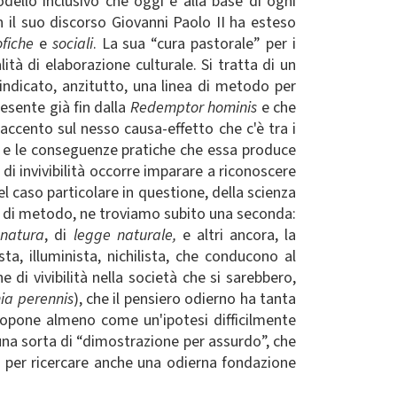
dello inclusivo che oggi è alla base di ogni
n il suo discorso Giovanni Paolo II ha esteso
sofiche
e
sociali
. La sua “cura pastorale” per i
tà di elaborazione culturale. Si tratta di un
indicato, anzitutto, una linea di metodo per
esente già fin dalla
Redemptor hominis
e che
'accento sul nesso causa-effetto che c'è tra i
tà) e le conseguenze pratiche che essa produce
di invivibilità occorre imparare a riconoscere
l caso particolare in questione, della scienza
e di metodo, ne troviamo subito una seconda:
i
natura
, di
legge naturale,
e altri ancora, la
ta, illuminista, nichilista, che conducono al
 di vivibilità nella società che si sarebbero,
ia perennis
), che il pensiero odierno ha tanta
ipropone almeno come un'ipotesi difficilmente
 una sorta di “dimostrazione per assurdo”, che
ra per ricercare anche una odierna fondazione