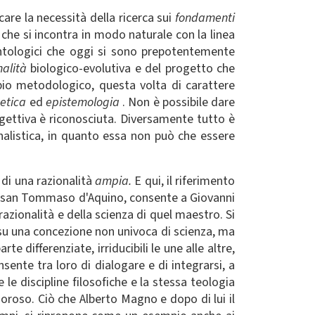
icare la necessità della ricerca sui
fondamenti
he si incontra in modo naturale con la linea
ontologici che oggi si sono prepotentemente
inalità
biologico-evolutiva e del progetto che
ipio metodologico, questa volta di carattere
a
etica
ed
epistemologia
. Non è possibile dare
ggettiva è riconosciuta. Diversamente tutto è
onalistica, in quanto essa non può che essere
di una razionalità
ampia.
E qui, il riferimento
nde san Tommaso d'Aquino, consente a Giovanni
razionalità e della scienza di quel maestro. Si
 su una concezione non univoca di scienza, ma
 differenziate, irriducibili le une alle altre,
ente tra loro di dialogare e di integrarsi, a
le discipline filosofiche e la stessa teologia
roso. Ciò che Alberto Magno e dopo di lui il