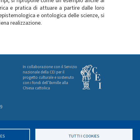
tempi, si ripropone come un esempio anche ai
ca e pratica di attuare a partire dalle loro
pistemologica e ontologica delle scienze, si
ena realizzazione.
In collaborazione con il Servizio
nazionale della CEI per il
progetto culturale e sostenuto
con i fondi dell’8xmille alla
Chiesa cattolica
49
IES
TUTTI I COOKIES