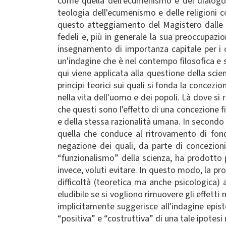
come quella dell'ecumenismo e del dialogo i
teologia dell'ecumenismo e delle religioni 
questo atteggiamento del Magistero dalle 
fedeli e, più in generale la sua preoccupazi
insegnamento di importanza capitale per i c
un'indagine che è nel contempo filosofica e 
qui viene applicata alla questione della scie
principi teorici sui quali si fonda la concez
nella vita dell'uomo e dei popoli. Là dove si
che questi sono l'effetto di una concezione f
e della stessa razionalità umana. In second
quella che conduce al ritrovamento di fon
negazione dei quali, da parte di concezioni 
“funzionalismo” della scienza, ha prodotto pr
invece, voluti evitare. In questo modo, la pr
difficoltà (teoretica ma anche psicologica) 
eludibile se si vogliono rimuovere gli effett
implicitamente suggerisce all'indagine epist
“positiva” e “costruttiva” di una tale ipotesi