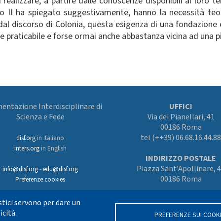
ealizzare, a partire dalle conoscenze disponibili ai loro 
o II ha spiegato suggestivamente, hanno la necessità teori
al discorso di Colonia, questa esigenza di una fondazione e
praticabile e forse ormai anche abbastanza vicina ad una pi
ntazione Interdisciplinare di
UFFICI
Scienza e Fede
Via dei Pianellari, 41
00186 Roma
tel (++39) 06.68.16.44.88
disf.org
in Italiano
inters.org
in English
INDIRIZZO POSTALE
Piazza Sant'Apollinare, 
info@disf.org
-
edu@disf.org
00186 Roma
Preferenze cookies
tici servono per dare un
icità.
PREFERENZE SUI COOK