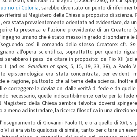
 scienziati, sant'Alberto Magno (1200ca-1280), le cui spogl
 duomo di Colonia
, sarebbe diventato un punto di riferimen
 riferirsi al Magistero della Chiesa a proposito di scienza. 
o, era stata prevalentemente orientata ad evidenziare, da un 
rire la presenza e l'azione provvidente di un Creatore (su
l'ingegno umano che è stato messo in grado di sondarne le le
 (seguendo così il comando dello stesso Creatore: cfr.
G
gnano all'opera scientifica, soprattutto per quanto riguar
arebbero i passi da citare in proposito: da Pio XII (ad e
o II (ad es.
Gaudium et spes,
5, 15, 19, 33, 36), a Paolo V
te epistemologica era stata concentrata, per evidenti mo
ede e ragione, piuttosto che al tema della scienza. Inoltre
li e correggere le deviazioni dalle verità di fede e da quell
 necessario, quelle indiscutibilmente certe per la fede del
 il Magistero della Chiesa sembra talvolta doversi spinger
o almeno ad instradare, la ricerca filosofica in una direzion
l'insegnamento di Giovanni Paolo II, e ora quello di XVI, si
lo VI si era visto qualcosa di simile, tanto per citare un es