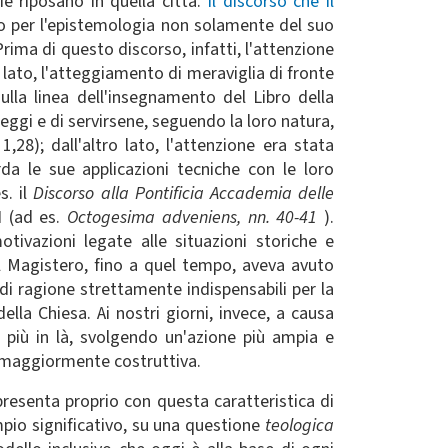
ie riposano in quella città.
Il discorso che il
to per l'epistemologia non solamente del suo
Prima di questo discorso, infatti, l'attenzione
lato, l'atteggiamento di meraviglia di fronte
lla linea dell'insegnamento del Libro della
ggi e di servirsene, seguendo la loro natura,
n
1,28); dall'altro lato, l'attenzione era stata
da le sue applicazioni tecniche con le loro
s. il
Discorso alla Pontificia Accademia delle
I (ad es.
Octogesima adveniens, nn. 40-41
).
tivazioni legate alle situazioni storiche e
 il Magistero, fino a quel tempo, aveva avuto
e di ragione strettamente indispensabili per la
la Chiesa. Ai nostri giorni, invece, a causa
e più in là, svolgendo un'azione più ampia e
e maggiormente costruttiva.
 presenta proprio con questa caratteristica di
empio significativo, su una questione
teologica