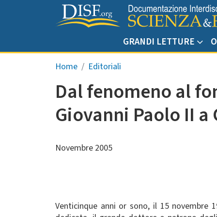
Salta al contenuto principale
GRANDI LETTURE
O
Briciole di pane
Home
Editoriali
Dal fenomeno al fo
Giovanni Paolo II a
Novembre 2005
Venticinque anni or sono, il 15 novembre 19