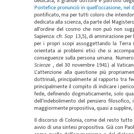
dedicata, il grande dottore e patrono degli
Pontefice pronunciò in quell'occasione, nel
pontificato, ma per tutti coloro che intendono
dedicata alla scienza, da parte del Magister
all'ordine del cosmo che non può non sugge
Sapienza: cfr.
Sap
13,5), di ammirazione per 
per i propri scopi assoggettando la Terra
orientata ai problemi etici che si accompa
conseguenze sulla persona umana. Numerosi s
Scienze
, del 30 novembre 1941) al Vatican
L'attenzione alla questione più propriamen
dottrinali, principalmente al rapporto tra f
principalmente il compito di indicare i perico
fede, definendo dogmaticamente, solo quando
dell'indebolimento del pensiero filosofico,
maggiormente propositiva, quasi a supplire, 
Il discorso di Colonia, come del resto tutto 
avvio di una sintesi propositiva. Già con Pao