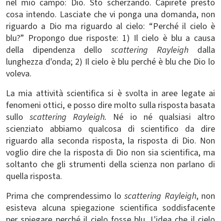
nel mio campo: Dio. Sto scherzando. Capirete presto
cosa intendo. Lasciate che vi ponga una domanda, non
riguardo a Dio ma riguardo al cielo: “Perché il cielo è
blu?” Propongo due risposte: 1) Il cielo è blu a causa
della dipendenza dello
scattering Rayleigh
dalla
lunghezza d'onda; 2) Il cielo è blu perché è blu che Dio lo
voleva.
La mia attività scientifica si è svolta in aree legate ai
fenomeni ottici, e posso dire molto sulla risposta basata
sullo
scattering Rayleigh.
Né io né qualsiasi altro
scienziato abbiamo qualcosa di scientifico da dire
riguardo alla seconda risposta, la risposta di Dio. Non
voglio dire che la risposta di Dio non sia scientifica, ma
soltanto che gli strumenti della scienza non parlano di
quella risposta.
Prima che comprendessimo lo
scattering Rayleigh
, non
esisteva alcuna spiegazione scientifica soddisfacente
per spiegare perché il cielo fosse blu. L'idea che il cielo