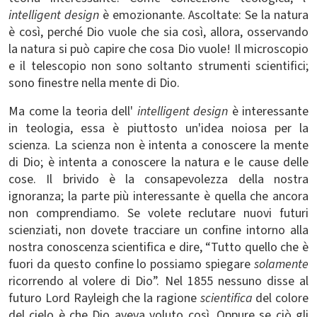
intelligent design
è emozionante. Ascoltate: Se la natura
è così, perché Dio vuole che sia così, allora, osservando
la natura si può capire che cosa Dio vuole! Il microscopio
e il telescopio non sono soltanto strumenti scientifici;
sono finestre nella mente di Dio.
Ma come la teoria dell'
intelligent design
è interessante
in teologia, essa è piuttosto un'idea noiosa per la
scienza. La scienza non è intenta a conoscere la mente
di Dio; è intenta a conoscere la natura e le cause delle
cose. Il brivido è la consapevolezza della nostra
ignoranza; la parte più interessante è quella che ancora
non comprendiamo. Se volete reclutare nuovi futuri
scienziati, non dovete tracciare un confine intorno alla
nostra conoscenza scientifica e dire, “Tutto quello che è
fuori da questo confine lo possiamo spiegare
solamente
ricorrendo al volere di Dio”. Nel 1855 nessuno disse al
futuro Lord Rayleigh che la ragione
scientifica
del colore
del cielo è che Dio aveva voluto così. Oppure se ciò gli