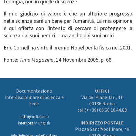
teologia, non in quelle di scienze.
Il mio giudizio di valore è che un ulteriore progresso
nelle scienze sarà un bene per l'umanità. La mia opinione
è qui offerta con l'intento di cercare di proteggere la
scienza dai suoi nemici – ma anche dai suoi amici.
Eric Cornell ha vinto il premio Nobel per la fisica nel 2001.
Fonte:
Time Magazine
, 14 Novembre 2005, p. 68.
Documentazione
UFFICI
Interdisciplinare di Scienza e
Via dei Pianellari, 41
Fede
00186 Roma
tel (++39) 06.68.16.44.88
disf.org
in Italiano
INDIRIZZO POSTALE
inters.org
in English
Piazza Sant'Apollinare, 49
00186 Roma