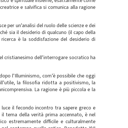
isico e spirituale insieme, esattamente come
eatrice e salvifica si comunica alla ragione
sce per un’analisi del ruolo delle scienze e dei
ché sia il desiderio di qualcuno (il capo della
 ricerca è la soddisfazione del desiderio di
del cristianesimo dell’interrogare socratico ha
dopo l’Illuminismo, com’è possibile che oggi
utile, la filosofia ridotta a positivismo, la
nnicomprensiva. La ragione è più piccola e la
n luce il fecondo incontro tra sapere greco e
o il tema della verità prima accennato, è nel
rico estremamente difficile e culturalmente