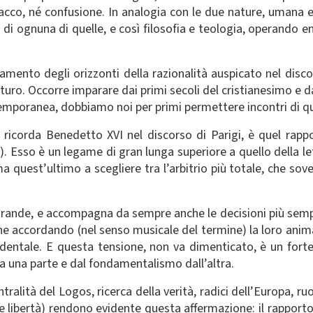
acco, né confusione. In analogia con le due nature, umana e d
à di ognuna di quelle, e così filosofia e teologia, operando
argamento degli orizzonti della razionalità auspicato nel dis
uturo. Occorre imparare dai primi secoli del cristianesimo e 
temporanea, dobbiamo noi per primi permettere incontri di q
e ricorda Benedetto XVI nel discorso di Parigi, è quel rapp
,17). Esso è un legame di gran lunga superiore a quello della l
 quest’ultimo a scegliere tra l’arbitrio più totale, che sov
 grande, e accompagna da sempre anche le decisioni più sempl
che accordando (nel senso musicale del termine) la loro anim
identale. E questa tensione, non va dimenticato, è un forte
da una parte e dal fondamentalismo dall’altra.
ralità del Logos, ricerca della verità, radici dell’Europa, ruo
e libertà) rendono evidente questa affermazione: il rapport