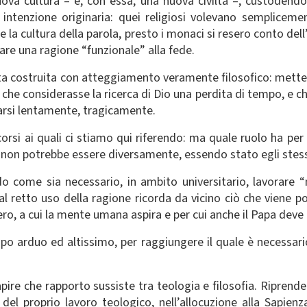
uova cultura – e, con essa, una nuova civiltà –, custoden
ntenzione originaria: quei religiosi volevano semplicemen
de la cultura della parola, presto i monaci si resero conto del
are una ragione “funzionale” alla fede.
ata costruita con atteggiamento veramente filosofico: metter
a che considerasse la ricerca di Dio una perdita di tempo, e
uarsi lentamente, tragicamente.
rsi ai quali ci stiamo qui riferendo: ma quale ruolo ha per
 non potrebbe essere diversamente, essendo stato egli stesso
do come sia necessario, in ambito universitario, lavorare “n
 retto uso della ragione ricorda da vicino ciò che viene po
vero, a cui la mente umana aspira e per cui anche il Papa deve
o arduo ed altissimo, per raggiungere il quale è necessario 
apire che rapporto sussiste tra teologia e filosofia. Riprende
i del proprio lavoro teologico, nell’allocuzione alla Sapie