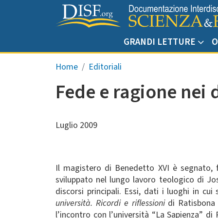
Salta al contenuto principale
GRANDI LETTURE
O
Briciole di pane
Home
Editoriali
Fede e ragione nei d
Luglio 2009
Il magistero di Benedetto XVI è segnato, f
sviluppato nel lungo lavoro teologico di J
discorsi principali. Essi, dati i luoghi in c
università. Ricordi e riflessioni
di Ratisbona 
l’incontro con l’università “La Sapienza” di