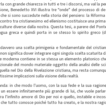
arla con grande chiarezza in tutti e tre i discorsi, ma val la p
sione, Benedetto XVI illustra tre “onde” del processo di de-
he si sono succedute nella storia del pensiero: la Riforma p
l’incontro tra cristianesimo ed ellenismo costituisce una prim
culture diverse dalla nostra. Questa tesi, a parere del Pont
gua greca e quindi porta in se stesso lo spirito greco (der
ce davvero una scelta primigenia e fondamentale del crist
 non significa dover integrare ogni singola scelta scaturita d
ione moderna contiene in se stessa un elemento platonico che
razionale del mondo materiale oggetto della analisi delle sc
uella nel Dio della Rivelazione cristiana, ma resta comunque
tissime implicazioni sulla visione della realtà.
da: in che modo l’uomo, con la sua fede e la sua ragione,
 essere infinitamente più grande di lui, che vuole parlar
ra l’infinito amore di Dio per noi e quello, instabile e inco
, che tutto conosce poiché tutto ha creato, e la nostra ragio