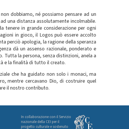
 che non dobbiamo, né possiamo pensare ad un
e ad una distanza assolutamente incolmabile.
 da tenere in grande considerazione per ogni
 ragioni in gioco, il Logos può essere accolto
nta perciò apologia, la ragione della speranza
igenza dà un assenso razionale, ponderato e
. Tutta la persona, senza distinzioni, anela a
 e la finalità di tutto il creato.
nziale che ha guidato non solo i monaci, ma
oro, mentre cercavano Dio, di costruire quel
re il nostro contributo.
In collaborazione con il Servizio
nazionale della CEI per il
progetto culturale e sostenuto