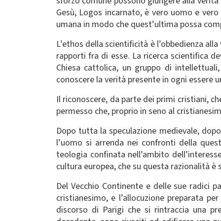
sforzo comune possono giungere alla verità 
Gesù, Logos incarnato, è vero uomo e vero D
umana in modo che quest’ultima possa comp
L’ethos della scientificità è l’obbedienza alla
rapporti fra di esse. La ricerca scientifica d
Chiesa cattolica, un gruppo di intellettual
conoscere la verità presente in ogni essere 
Il riconoscere, da parte dei primi cristiani, 
permesso che, proprio in seno al cristianesim
Dopo tutta la speculazione medievale, dopo 
l’uomo si arrenda nei confronti della questi
teologia confinata nell’ambito dell’interess
cultura europea, che su questa razionalità è s
Del Vecchio Continente e delle sue radici pa
cristianesimo, e l’allocuzione preparata per
discorso di Parigi che si rintraccia una p