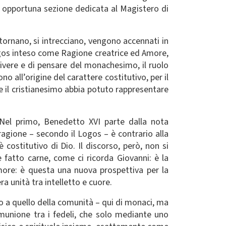
la opportuna sezione dedicata al Magistero di
ritornano, si intrecciano, vengono accennati in
 Logos inteso come Ragione creatrice ed Amore,
 vivere e di pensare del monachesimo, il ruolo
ono all’origine del carattere costitutivo, per il
e il cristianesimo abbia potuto rappresentare
. Nel primo, Benedetto XVI parte dalla nota
gione – secondo il Logos – è contrario alla
costitutivo di Dio. Il discorso, però, non si
 è fatto carne, come ci ricorda Giovanni: è la
Amore: è questa una nuova prospettiva per la
a unità tra intelletto e cuore.
to a quello della comunità – qui di monaci, ma
omunione tra i fedeli, che solo mediante uno