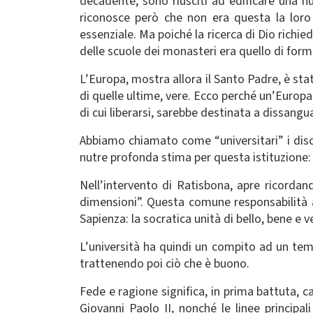
decadente, sono riusciti ad edificare una n
riconosce però che non era questa la loro i
essenziale. Ma poiché la ricerca di Dio richie
delle scuole dei monasteri era quello di form
L’Europa, mostra allora il Santo Padre, è st
di quelle ultime, vere. Ecco perché un’Europ
di cui liberarsi, sarebbe destinata a dissang
Abbiamo chiamato come “universitari” i disco
nutre profonda stima per questa istituzione:
Nell’intervento di Ratisbona, apre ricordan
dimensioni”. Questa comune responsabilità al
Sapienza: la socratica unità di bello, bene e 
L’università ha quindi un compito ad un temp
trattenendo poi ciò che è buono.
Fede e ragione significa, in prima battuta, c
Giovanni Paolo II, nonché le linee principal