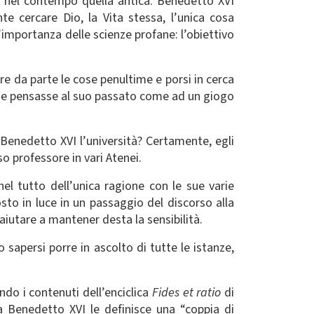
do nel contempo quella antica. Benedetto XVI
te cercare Dio, la Vita stessa, l’unica cosa
l’importanza delle scienze profane: l’obiettivo
e da parte le cose penultime e porsi in cerca
 che pensasse al suo passato come ad un giogo
 Benedetto XVI l’università? Certamente, egli
 professore in vari Atenei.
el tutto dell’unica ragione con le sue varie
sto in luce in un passaggio del discorso alla
 aiutare a mantener desta la sensibilità.
sapersi porre in ascolto di tutte le istanze,
ndo i contenuti dell’enciclica
Fides et ratio
di
nza Benedetto XVI le definisce una “coppia di