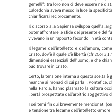
gemelli”: tra loro non ci deve essere né dist
Calcedonia aveva messo in luce la specificit
chiarificarsi reciprocamente.
Il discorso alla Sapienza sviluppa quell’all
poter affrontare le sfide del presente e del f
vivevano in un rapporto fecondo: in età con
Il legame dell’intelletto e dell’amore, com
Cristo, dov’è il quale c’è libertà (cfr 2Cor 3
dimensioni essenziali dell’uomo, e che chiama
può trovare in Cristo.
Certo, la tensione interna a questa scelta è
neanche ai monaci di cui parla il Pontefice, 
nella Parola, hanno plasmato la cultura occ
libertà prospettate dall’arbitrio soggettivo 
I sei temi fin qui brevemente menzionati (cent
e tensione tra legame dell’intelletto-amore 