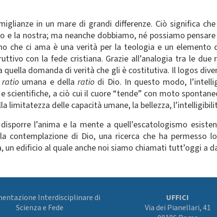
omiglianze in un mare di grandi differenze. Ciò significa
 Dio e la nostra; ma neanche dobbiamo, né possiamo pensar
ono che ci ama è una verità per la teologia e un elemento
ruttivo con la fede cristiana. Grazie all’analogia tra le due
uella domanda di verità che gli è costitutiva. Il logos dive
a
ratio
umana e della
ratio
di Dio. In questo modo, l’intell
 e scientifiche, a ciò cui il cuore “tende” con moto spontaneo
 limitatezza delle capacità umane, la bellezza, l’intelligibilità
disporre l’anima e la mente a quell’escatologismo esiste
e alla contemplazione di Dio, una ricerca che ha permesso l
, un edificio al quale anche noi siamo chiamati tutt’oggi a da
ntazione Interdisciplinare di
UFFICI
Scienza e Fede
Via dei Pianellari, 41