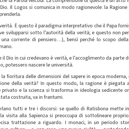
che la Parola veicola. La comprensione di questa è un atto f
io. Il Logos si comunica in modo ragionevole: la Ragione cr
renderla.
 verità. È questo il paradigma interpretativo che il Papa forni
eve svilupparsi sotto l’autorità della verità; e questo non per
i, una corrente di pensiero…), bensì perché lo scopo della
umano.
che il Dio in cui credevano è verità, e l’accoglimento da parte 
o, potessero nascere le università.
la fioritura delle dimensioni del sapere in epoca moderna, 
one della verità? In questo modo, la ragione è piegata all’
e privato e la scienza si trasforma in ideologia sedicente o
tata costruita, va in frantumi.
rlano tutti e tre i discorsi: se quello di Ratisbona mette i
 la visita alla Sapienza si preoccupa di sottolineare propri
recisa trattazione a riguardo. I monaci, in un periodo sto