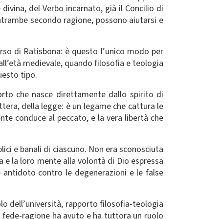
ivina, del Verbo incarnato, già il Concilio di
 entrambe secondo ragione, possono aiutarsi e
corso di Ratisbona: è questo l’unico modo per
dall’età medievale, quando filosofia e teologia
uesto tipo.
orto che nasce direttamente dallo spirito di
ettera, della legge: è un legame che cattura le
ente conduce al peccato, e la vera libertà che
ici e banali di ciascuno. Non era sconosciuta
a e la loro mente alla volontà di Dio espressa
 antidoto contro le degenerazioni e le false
lo dell’università, rapporto filosofia-teologia
o fede-ragione ha avuto e ha tuttora un ruolo