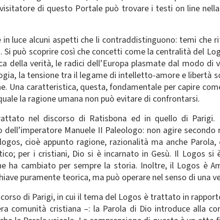
 visitatore di questo Portale può trovare i testi on line nel
e in luce alcuni aspetti che li contraddistinguono: temi che 
ro. Si può scoprire così che concetti come la centralità del
rca della verità, le radici dell’Europa plasmate dal modo di
logia, la tensione tra il legame di intelletto-amore e libertà s
ne. Una caratteristica, questa, fondamentale per capire com
 quale la ragione umana non può evitare di confrontarsi.
rattato nel discorso di Ratisbona ed in quello di Parigi
dell’imperatore Manuele II Paleologo: non agire secondo ra
 logos, cioè appunto ragione, razionalità ma anche Parola, è 
ico; per i cristiani, Dio si è incarnato in Gesù. Il Logos si
he ha cambiato per sempre la storia. Inoltre, il Logos è 
hiave puramente teorica, ma può operare nel senso di una ver
corso di Parigi, in cui il tema del Logos è trattato in rappor
ra comunità cristiana –: la Parola di Dio introduce alla c