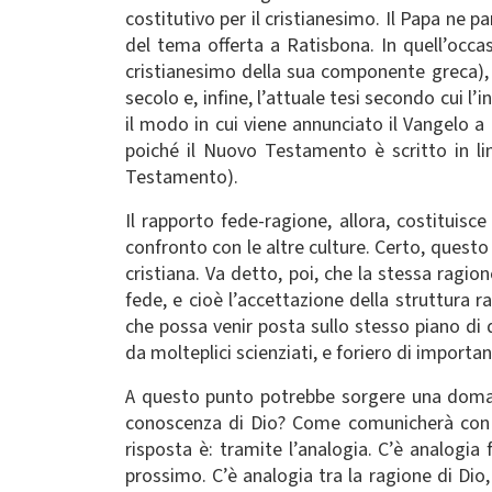
costitutivo per il cristianesimo. Il Papa ne p
del tema offerta a Ratisbona. In quell’occa
cristianesimo della sua componente greca), c
secolo e, infine, l’attuale tesi secondo cui 
il modo in cui viene annunciato il Vangelo a 
poiché il Nuovo Testamento è scritto in lin
Testamento).
Il rapporto fede-ragione, allora, costituis
confronto con le altre culture. Certo, questo
cristiana. Va detto, poi, che la stessa rag
fede, e cioè l’accettazione della struttura 
che possa venir posta sullo stesso piano di q
da molteplici scienziati, e foriero di importan
A questo punto potrebbe sorgere una doman
conoscenza di Dio? Come comunicherà con un
risposta è: tramite l’analogia. C’è analogia f
prossimo. C’è analogia tra la ragione di Dio