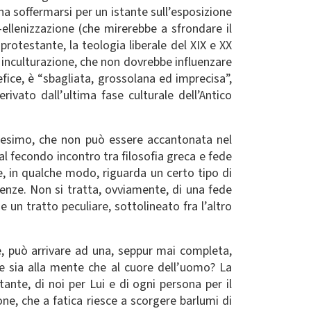
ena soffermarsi per un istante sull’esposizione
ellenizzazione (che mirerebbe a sfrondare il
rotestante, la teologia liberale del XIX e XX
a inculturazione, che non dovrebbe influenzare
efice, è “sbagliata, grossolana ed imprecisa”,
ivato dall’ultima fase culturale dell’Antico
ianesimo, che non può essere accantonata nel
al fecondo incontro tra filosofia greca e fede
, in qualche modo, riguarda un certo tipo di
ienze. Non si tratta, ovviamente, di una fede
 un tratto peculiare, sottolineato fra l’altro
 può arrivare ad una, seppur mai completa,
e sia alla mente che al cuore dell’uomo? La
stante, di noi per Lui e di ogni persona per il
ne, che a fatica riesce a scorgere barlumi di