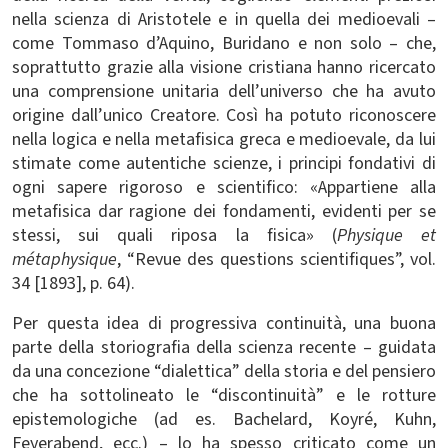
nella scienza di Aristotele e in quella dei medioevali –
come Tommaso d’Aquino, Buridano e non solo – che,
soprattutto grazie alla visione cristiana hanno ricercato
una comprensione unitaria dell’universo che ha avuto
origine dall’unico Creatore. Così ha potuto riconoscere
nella logica e nella metafisica greca e medioevale, da lui
stimate come autentiche scienze, i principi fondativi di
ogni sapere rigoroso e scientifico: «Appartiene alla
metafisica dar ragione dei fondamenti, evidenti per se
stessi, sui quali riposa la fisica» (
Physique et
métaphysique
, “Revue des questions scientifiques”, vol.
34 [1893], p. 64).
Per questa idea di progressiva continuità, una buona
parte della storiografia della scienza recente – guidata
da una concezione “dialettica” della storia e del pensiero
che ha sottolineato le “discontinuità” e le rotture
epistemologiche (ad es. Bachelard, Koyré, Kuhn,
Feyerabend, ecc.) – lo ha spesso criticato come un