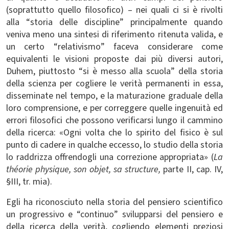
(soprattutto quello filosofico) – nei quali ci si è rivolti
alla “storia delle discipline” principalmente quando
veniva meno una sintesi di riferimento ritenuta valida, e
un certo “relativismo” faceva considerare come
equivalenti le visioni proposte dai più diversi autori,
Duhem, piuttosto “si è messo alla scuola” della storia
della scienza per cogliere le verità permanenti in essa,
disseminate nel tempo, e la maturazione graduale della
loro comprensione, e per correggere quelle ingenuità ed
errori filosofici che possono verificarsi lungo il cammino
della ricerca: «Ogni volta che lo spirito del fisico è sul
punto di cadere in qualche eccesso, lo studio della storia
lo raddrizza offrendogli una correzione appropriata» (
La
théorie physique, son objet, sa structure,
parte II, cap. IV,
§III, tr. mia).
Egli ha riconosciuto nella storia del pensiero scientifico
un progressivo e “continuo” svilupparsi del pensiero e
della ricerca della verità, cogliendo elementi preziosi