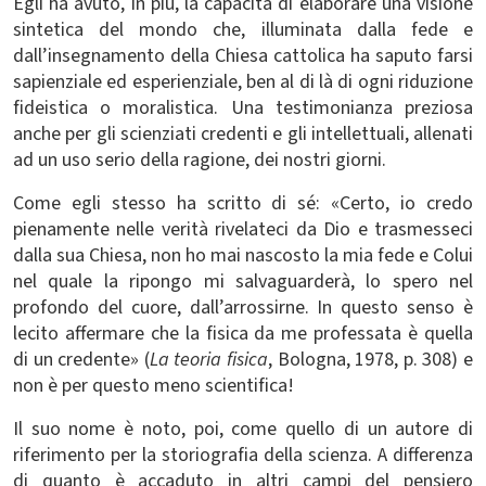
Egli ha avuto, in più, la capacità di elaborare una visione
sintetica del mondo che, illuminata dalla fede e
dall’insegnamento della Chiesa cattolica ha saputo farsi
sapienziale ed esperienziale, ben al di là di ogni riduzione
fideistica o moralistica. Una testimonianza preziosa
anche per gli scienziati credenti e gli intellettuali, allenati
ad un uso serio della ragione, dei nostri giorni.
Come egli stesso ha scritto di sé: «Certo, io credo
pienamente nelle verità rivelateci da Dio e trasmesseci
dalla sua Chiesa, non ho mai nascosto la mia fede e Colui
nel quale la ripongo mi salvaguarderà, lo spero nel
profondo del cuore, dall’arrossirne. In questo senso è
lecito affermare che la fisica da me professata è quella
di un credente» (
La teoria fisica
, Bologna, 1978, p. 308) e
non è per questo meno scientifica!
Il suo nome è noto, poi, come quello di un autore di
riferimento per la storiografia della scienza. A differenza
di quanto è accaduto in altri campi del pensiero