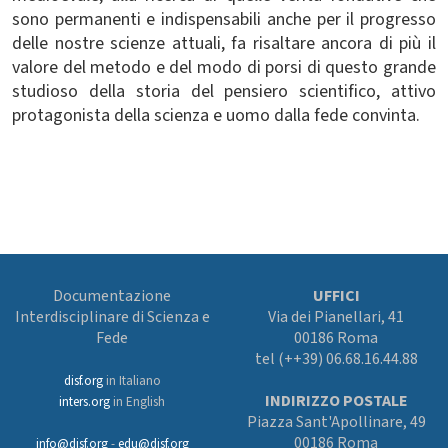
sono permanenti e indispensabili anche per il progresso
delle nostre scienze attuali, fa risaltare ancora di più il
valore del metodo e del modo di porsi di questo grande
studioso della storia del pensiero scientifico, attivo
protagonista della scienza e uomo dalla fede convinta.
Documentazione
UFFICI
Interdisciplinare di Scienza e
Via dei Pianellari, 41
Fede
00186 Roma
tel (++39) 06.68.16.44.88
disf.org
in Italiano
INDIRIZZO POSTALE
inters.org
in English
Piazza Sant'Apollinare, 49
00186 Roma
info@disf.org
-
edu@disf.org