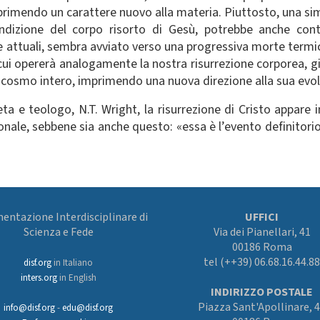
primendo un carattere nuovo alla materia. Piuttosto, una si
ondizione del corpo risorto di Gesù, potrebbe anche con
ze attuali, sembra avviato verso una progressiva morte termic
 cui opererà analogamente la nostra risurrezione corporea, g
il cosmo intero, imprimendo una nuova direzione alla sua evo
a e teologo, N.T. Wright, la risurrezione di Cristo appare i
le, sebbene sia anche questo: «essa è l’evento definitorio,
ntazione Interdisciplinare di
UFFICI
Scienza e Fede
Via dei Pianellari, 41
00186 Roma
tel (++39) 06.68.16.44.88
disf.org
in Italiano
inters.org
in English
INDIRIZZO POSTALE
Piazza Sant'Apollinare, 
info@disf.org
-
edu@disf.org