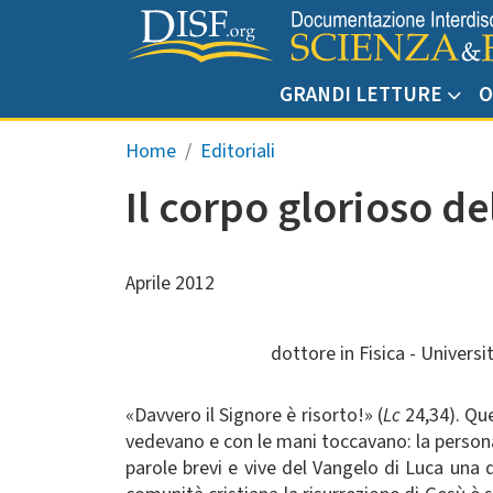
Salta al contenuto principale
GRANDI LETTURE
O
Briciole di pane
Home
Editoriali
Il corpo glorioso de
Aprile 2012
dottore in Fisica - Univers
«Davvero il Signore è risorto!» (
Lc
24,34). Que
vedevano e con le mani toccavano: la person
parole brevi e vive del Vangelo di Luca una de