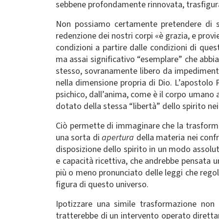
sebbene profondamente rinnovata, trasfigura
Non possiamo certamente pretendere di 
redenzione dei nostri corpi «è grazia, e provi
condizioni a partire dalle condizioni di qu
ma assai significativo “esemplare” che abbi
stesso, sovranamente libero da impedimenti 
nella dimensione propria di Dio. L’apostolo 
psichico, dall’anima, come è il corpo umano at
dotato della stessa “libertà” dello spirito nei
Ciò permette di immaginare che la trasformaz
una sorta di
apertura
della materia nei confr
disposizione dello spirito in un modo assolut
e capacità ricettiva, che andrebbe pensata u
più o meno pronunciato delle leggi che rego
figura di questo universo.
Ipotizzare una simile trasformazione non 
tratterebbe di un intervento operato diretta