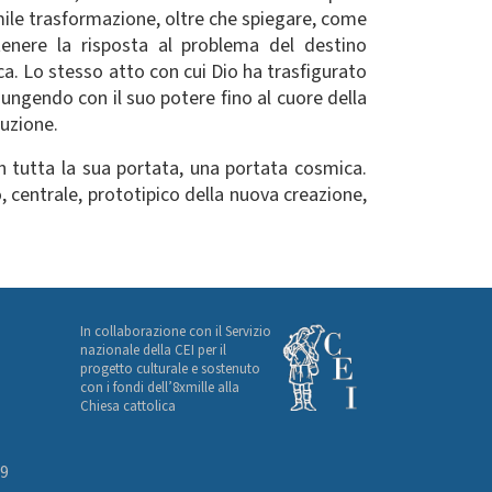
mile trasformazione, oltre che spiegare, come
tenere la risposta al problema del destino
a. Lo stesso atto con cui Dio ha trasfigurato
iungendo con il suo potere fino al cuore della
luzione.
n tutta la sua portata, una portata cosmica.
 centrale, prototipico della nuova creazione,
In collaborazione con il Servizio
nazionale della CEI per il
progetto culturale e sostenuto
con i fondi dell’8xmille alla
Chiesa cattolica
49