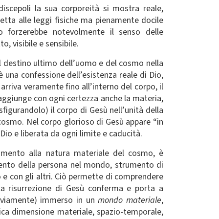
discepoli la sua corporeità si mostra reale,
etta alle leggi fisiche ma pienamente docile
to forzerebbe notevolmente il senso delle
, visibile e sensibile.
sul destino ultimo dell’uomo e del cosmo nella
è una confessione dell’esistenza reale di Dio,
arriva veramente fino all’interno del corpo, il
raggiunge con ogni certezza anche la materia,
sfigurandolo) il corpo di Gesù nell’unità della
l cosmo. Nel corpo glorioso di Gesù appare “in
io e liberata da ogni limite e caducità.
erimento alla natura materiale del cosmo, è
rimento della persona nel mondo, strumento di
 e con gli altri. Ciò permette di comprendere
la risurrezione di Gesù conferma e porta a
vviamente) immerso in un
mondo materiale
,
tica dimensione materiale, spazio-temporale,