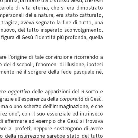
o prima, la morte dello stesso Gesù, che essi
parole di vita eterna, che si era dimostrato
personali della natura, era stato catturato,
 tragica; aveva segnato la fine di tutto, una
Un nuovo, del tutto insperato sconvolgimento,
figura di Gesù l’identità più profonda, quella
re l’origine di tale convinzione ricorrendo a
dei discepoli, fenomeni di illusione, ipotesi
mente né il sorgere della fede pasquale né,
tere
oggettivo
delle apparizioni del Risorto e
 grazie all’esperienza della
corporeità
di Gesù.
tasma o uno scherzo dell’immaginazione, e che
ezione”, con il suo essenziale ed intrinseco
a di affermare ad esempio che Gesù si trovava
are ai profeti; neppure sostengono di avere
o della risurrezione sarebbe stato del tutto