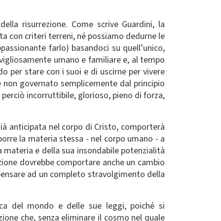
ella risurrezione. Come scrive Guardini, la
ata con criteri terreni, né possiamo dedurne le
passionante farlo) basandoci su quell’unico,
avigliosamente umano e familiare e, al tempo
per stare con i suoi e di uscirne per vivere
 non governato semplicemente dal principio
erciò incorruttibile, glorioso, pieno di forza,
ià anticipata nel corpo di Cristo, comporterà
 porre la materia stessa - nel corpo umano - a
a materia e della sua insondabile potenzialità
rmazione dovrebbe comportare anche un cambio
 pensare ad un completo stravolgimento della
ica del mondo e delle sue leggi, poiché si
zione che, senza eliminare il cosmo nel quale