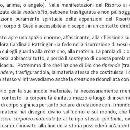
to, anima, o angelo). Nelle manifestazioni del Risorto ai 
zzata dalla
materialità
, sebbene trasfigurata e non più sogg
azione puramente spirituale delle apparizioni del Risor
corpo di Gesù è accessibile ai discepoli in un contatto diretto
risto apre uno spazio enorme, affascinante, alla riflessione 
lora Cardinale Ratzinger «la fede nella risurrezione di Gesù 
 cui egli guarda alla creazione, alla materia. La parola di Dio 
ria: abbraccia tutto, e perciò il sostegno di questa parola 
efficacia». Potremmo dire che l’azione di Dio che
riprende
(tra
endere
, trasfigurandola, la materia stessa che costituisce i
tesso vi intravvediamo anche la creazione riconciliata con D
prio per la sua indole materiale, fa necessariamente rif
ale contesto: la corporeità è infatti mezzo e luogo di inse
di corpo significa pertanto parlare di relazione con il mondo
 materia nel disegno divino sull’uomo e sul mondo, che 
essere corporeo-materiale
(e al tempo stesso
spirituale
, o
 cosmo rinnovato alla fine della storia possiederà un’auten