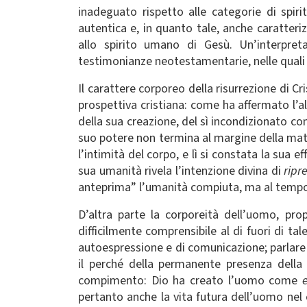
inadeguato rispetto alle categorie di spiri
autentica e, in quanto tale, anche caratteri
allo spirito umano di Gesù. Un’interpret
testimonianze neotestamentarie, nelle quali il 
Il carattere corporeo della risurrezione di C
prospettiva cristiana: come ha affermato l’al
della sua creazione, del sì incondizionato con
suo potere non termina al margine della mate
l’intimità del corpo, e lì si constata la sua 
sua umanità rivela l’intenzione divina di
ripr
anteprima” l’umanità compiuta, ma al tempo s
D’altra parte la corporeità dell’uomo, pro
difficilmente comprensibile al di fuori di t
autoespressione e di comunicazione; parlare 
il perché della permanente presenza della
compimento: Dio ha creato l’uomo come
pertanto anche la vita futura dell’uomo nel