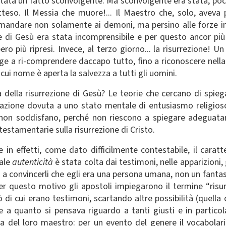
 stata un fatto sconvolgente. Ma sconvolgente era stata, poc
teso. Il Messia che muore!... Il Maestro che, solo, aveva 
mandare non solamente ai demoni, ma persino alle forze im
te di Gesù era stata incomprensibile e per questo ancor più
ro più ripresi. Invece, al terzo giorno... la risurrezione! 
nge a ri-comprendere daccapo tutto, fino a riconoscere nella 
 cui nome è aperta la salvezza a tutti gli uomini.
à della risurrezione di Gesù? Le teorie che cercano di spiega
cinazione dovuta a uno stato mentale di entusiasmo religioso 
 non soddisfano, perché non riescono a spiegare adeguata
estamentarie sulla risurrezione di Cristo.
n effetti, come dato difficilmente contestabile, il carat
Tale
autenticità
è stata colta dai testimoni, nelle apparizioni,
vo a convincerli che egli era una persona umana, non un fan
er questo motivo gli apostoli impiegarono il termine “risurr
iò di cui erano testimoni, scartando altre possibilità (quell
a quanto si pensava riguardo a tanti giusti e in particol
sma del loro maestro: per un evento del genere il vocabolari