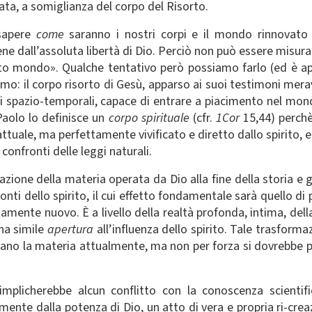
ta, a somiglianza del corpo del Risorto.
sapere
come
saranno i nostri corpi e il mondo rinnovato d
ene dall’assoluta libertà di Dio. Perciò non può essere misur
esto mondo». Qualche tentativo però possiamo farlo (ed è ap
amo: il corpo risorto di Gesù, apparso ai suoi testimoni mer
spazio-temporali, capace di entrare a piacimento nel mondo 
Paolo lo definisce un
corpo spirituale
(cfr.
1Cor
15,44) perchè
tuale, ma perfettamente vivificato e diretto dallo spirito, e p
 confronti delle leggi naturali.
ione della materia operata da Dio alla fine della storia e g
onti dello spirito, il cui effetto fondamentale sarà quello di
amente nuovo. È a livello della realtà profonda, intima, dell
na simile
apertura
all’influenza dello spirito. Tale trasfo
lano la materia attualmente, ma non per forza si dovrebbe
implicherebbe alcun conflitto con la conoscenza scientif
mente dalla potenza di Dio, un atto di vera e propria ri-crea