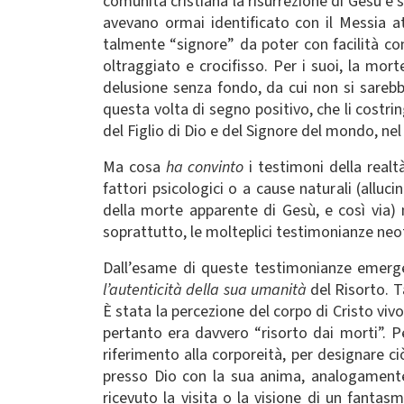
comunità cristiana la risurrezione di Gesù è
avevano ormai identificato con il Messia at
talmente “signore” da poter con facilità co
oltraggiato e crocifisso. Per i suoi, la mor
delusione senza fondo, da cui non si sarebbe
questa volta di segno positivo, che li costri
del Figlio di Dio e del Signore del mondo, nel
Ma cosa
ha convinto
i testimoni della realt
fattori psicologici o a cause naturali (allu
della morte apparente di Gesù, e così via)
soprattutto, le molteplici testimonianze neot
Dall’esame di queste testimonianze emerge i
l’autenticità della sua umanità
del Risorto. 
È stata la percezione del corpo di Cristo vi
pertanto era davvero “risorto dai morti”. P
riferimento alla corporeità, per designare c
presso Dio con la sua anima, analogamente 
ricevuto la visita o la visione di un fanta