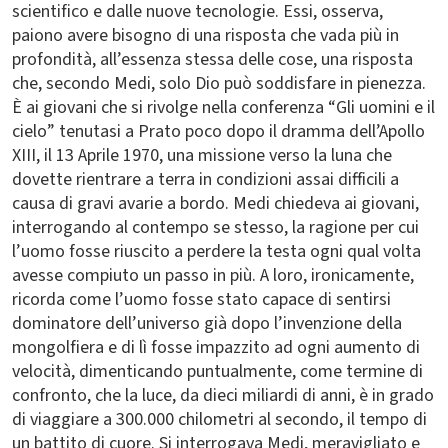
scientifico e dalle nuove tecnologie. Essi, osserva,
paiono avere bisogno di una risposta che vada più in
profondità, all’essenza stessa delle cose, una risposta
che, secondo Medi, solo Dio può soddisfare in pienezza.
È ai giovani che si rivolge nella conferenza “Gli uomini e il
cielo” tenutasi a Prato poco dopo il dramma dell’Apollo
XIII, il 13 Aprile 1970, una missione verso la luna che
dovette rientrare a terra in condizioni assai difficili a
causa di gravi avarie a bordo. Medi chiedeva ai giovani,
interrogando al contempo se stesso, la ragione per cui
l’uomo fosse riuscito a perdere la testa ogni qual volta
avesse compiuto un passo in più. A loro, ironicamente,
ricorda come l’uomo fosse stato capace di sentirsi
dominatore dell’universo già dopo l’invenzione della
mongolfiera e di lì fosse impazzito ad ogni aumento di
velocità, dimenticando puntualmente, come termine di
confronto, che la luce, da dieci miliardi di anni, è in grado
di viaggiare a 300.000 chilometri al secondo, il tempo di
un battito di cuore. Si interrogava Medi, meravigliato e