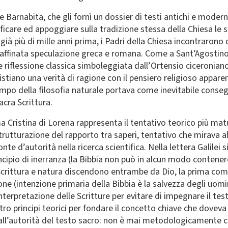
 Barnabita, che gli fornì un dossier di testi antichi e moderni
erificare ed appoggiare sulla tradizione stessa della Chiesa le
 già più di mille anni prima, i Padri della Chiesa incontrarono d
 raffinata speculazione greca e romana. Come a Sant’Agostino s
e riflessione classica simboleggiata dall’Ortensio ciceroniano, 
ristiano una verità di ragione con il pensiero religioso appar
o della filosofia naturale portava come inevitabile consegu
cra Scrittura.
 Cristina di Lorena rappresenta il tentativo teorico più matur
strutturazione del rapporto tra saperi, tentativo che mirava a
te d’autorità nella ricerca scientifica. Nella lettera Galilei si
ncipio di inerranza (la Bibbia non può in alcun modo contenere
(Scrittura e natura discendono entrambe da Dio, la prima com
ione (intenzione primaria della Bibbia è la salvezza degli uomin
nterpretazione delle Scritture per evitare di impegnare il testo
tro principi teorici per fondare il concetto chiave che doveva
dall’autorità del testo sacro: non è mai metodologicamente co