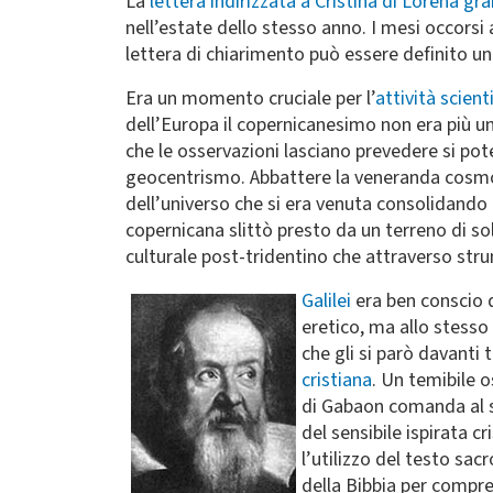
La
lettera indirizzata a Cristina di Lorena g
nell’estate dello stesso anno. I mesi occorsi
lettera di chiarimento può essere definito un
Era un momento cruciale per l’
attività scienti
dell’Europa il copernicanesimo non era più un
che le osservazioni lasciano prevedere si po
geocentrismo. Abbattere la veneranda cosmol
dell’universo che si era venuta consolidando a
copernicana slittò presto da un terreno di sol
culturale post-tridentino che attraverso strum
Galilei
era ben conscio d
eretico, ma allo stesso
che gli si parò davanti
cristiana
. Un temibile o
di Gabaon comanda al so
del sensibile ispirata 
l’utilizzo del testo sacr
della Bibbia per compr