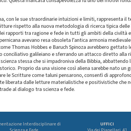
iblico. Questa mancata consapevolezza fu uno dei motivi fon
 con le sue straordinarie intuizioni e limiti, rappresenta il t
itture rispetto alla nuova metodologia di ricerca tipica dell
dei rapporti tra ragione e fede in tutti gli ambiti della civil
copernicana avevano resa obsoleta l’antica armonia medieval
i come Thomas Hobbes e Baruch Spinoza avrebbero gettato le b
conciliativo galileiano e sferrando un attacco diretto alla ri
 scienza stessa che si impadroniva della Bibbia, abbattendo 
rico. Proprio da una visione così aliena sarebbe nato un gran
are le Scritture come taluni pensarono, consentì di approfondi
e liberata dalle letture materialistiche e positivistiche ch
rade al dialogo tra scienza e fede.
ntazione Interdisciplinare di
UFFICI
Scienza e Fede
Via dei Pianellari, 41