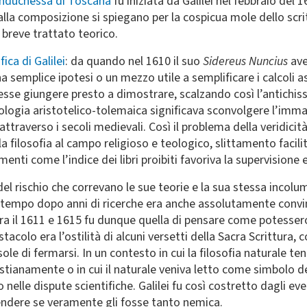
randuchessa di Toscana
fu iniziata da Galilei nel febbraio del
 alla composizione si spiegano per la cospicua mole dello scri
 breve trattato teorico.
fica di Galilei
: da quando nel 1610 il suo
Sidereus Nuncius
ave
a semplice ipotesi o un mezzo utile a semplificare i calcoli 
tesse giungere presto a dimostrare, scalzando così l’antichi
ogia aristotelico-tolemaica significava sconvolgere l’imm
ttraverso i secoli medievali. Così il problema della veridicità
a filosofia al campo religioso e teologico, slittamento facil
enti come l’indice dei libri proibiti favoriva la supervisione 
el rischio che correvano le sue teorie e la sua stessa incolum
 tempo dopo anni di ricerche era anche assolutamente convint
 tra il 1611 e 1615 fu dunque quella di pensare come potesser
stacolo era l’ostilità di alcuni versetti della Sacra Scrittura
le di fermarsi. In un contesto in cui la filosofia naturale t
cristianamente o in cui il naturale veniva letto come simbolo
o nelle dispute scientifiche. Galilei fu così costretto dagli even
endere se veramente gli fosse tanto nemica.