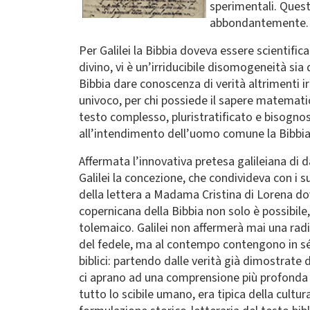
sperimentali. Questo
abbondantemente.
Per Galilei la Bibbia doveva essere scienti
divino, vi è un’irriducibile disomogeneità sia 
Bibbia dare conoscenza di verità altrimenti irr
univoco, per chi possiede il sapere matemat
testo complesso, pluristratificato e bisognos
all’intendimento dell’uomo comune la Bibbia 
Affermata l’innovativa pretesa galileiana di 
Galilei la concezione, che condivideva con i s
della lettera a Madama Cristina di Lorena dove
copernicana della Bibbia non solo è possibile
tolemaico. Galilei non affermerà mai una radi
del fedele, ma al contempo contengono in sé o
biblici: partendo dalle verità già dimostrate 
ci aprano ad una comprensione più profonda d
tutto lo scibile umano, era tipica della cultu