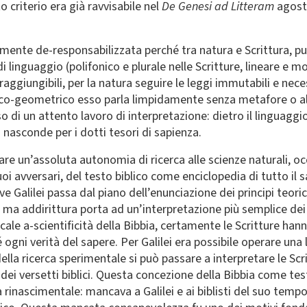
 criterio era già ravvisabile nel
De Genesi ad Litteram
agosti
ficamente de-responsabilizzata perché tra natura e Scrittura
di linguaggio (polifonico e plurale nelle Scritture, lineare e 
aggiungibili, per la natura seguire le leggi immutabili e neces
ico-geometrico esso parla limpidamente senza metafore o all
o di un attento lavoro di interpretazione: dietro il linguagg
nasconde per i dotti tesori di sapienza.
dare un’assoluta autonomia di ricerca alle scienze naturali,
uoi avversari, del testo biblico come enciclopedia di tutto il
 Galilei passa dal piano dell’enunciazione dei principi teoric
, ma addirittura porta ad un’interpretazione più semplice dei
cale a-scientificità della Bibbia, certamente le Scritture ha
gni verità del sapere. Per Galilei era possibile operare una 
della ricerca sperimentale si può passare a interpretare le Sc
ei versetti biblici. Questa concezione della Bibbia come te
ra rinascimentale: mancava a Galilei e ai biblisti del suo tem