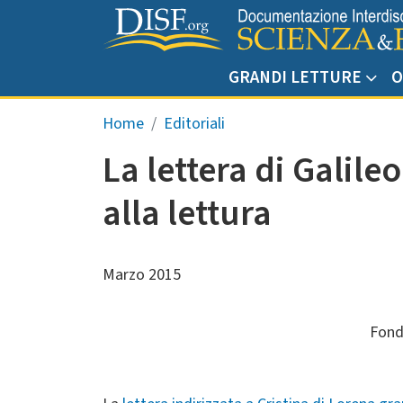
Salta al contenuto principale
GRANDI LETTURE
O
Briciole di pane
Home
Editoriali
La lettera di Galile
alla lettura
Marzo 2015
Fond