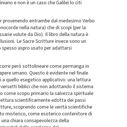
niano e non è un caso che Galilei lo citi
, pur provenendo entrambe dal medesimo Verbo
monocorde nella natura) che di scopi (per la
sarie volute da Dio). Il libro della natura è
usioni. Le Sacre Scritture invece sono un
io spesso aspro usato per adattarsi
 occorre però sottolineare come permanga in
 sapere umano. Questo è evidente nel finale
i a quello esegetico applicativo: una lettura
 versetti biblici che non adottando il sistema
nno come scopo primario la salvezza spirituale
lettura scientificamente edotta dei passi
ritture, scoprendo come le verità scientifiche
sto misterico, come esoterico contenitore di
po una chiara consapevolezza della