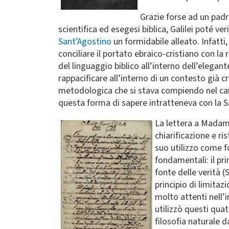
Grazie forse ad un padre
scientifica ed esegesi biblica, Galilei poté v
Sant’Agostino
un formidabile alleato. Infatti,
conciliare il portato ebraico-cristiano con la
del linguaggio biblico all’interno dell’elegant
rappacificare all’interno di un contesto già c
metodologica che si stava compiendo nel camp
questa forma di sapere intratteneva con la Sa
La lettera a Madama
chiarificazione e ri
suo utilizzo come fon
fondamentali: il pri
fonte delle verità 
principio di limitaz
molto attenti nell’i
utilizzò questi quat
filosofia naturale 