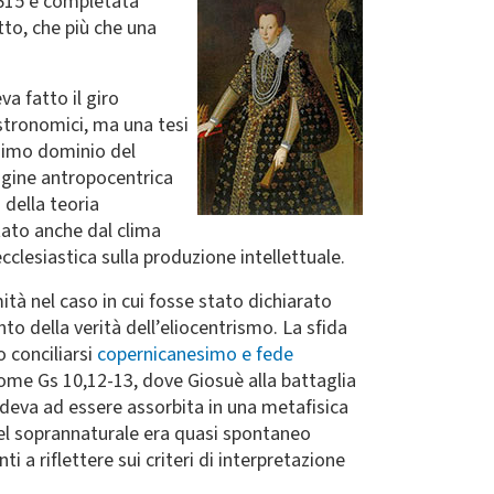
 1615 e completata
tto, che più che una
va fatto il giro
astronomici, ma una tesi
ssimo dominio del
agine antropocentrica
 della teoria
itato anche dal clima
ecclesiastica sulla produzione intellettuale.
ità nel caso in cui fosse stato dichiarato
o della verità dell’eliocentrismo. La sfida
o conciliarsi
copernicanesimo e fede
, come Gs 10,12-13, dove Giosuè alla battaglia
endeva ad essere assorbita in una metafisica
 del soprannaturale era quasi spontaneo
ti a riflettere sui criteri di interpretazione