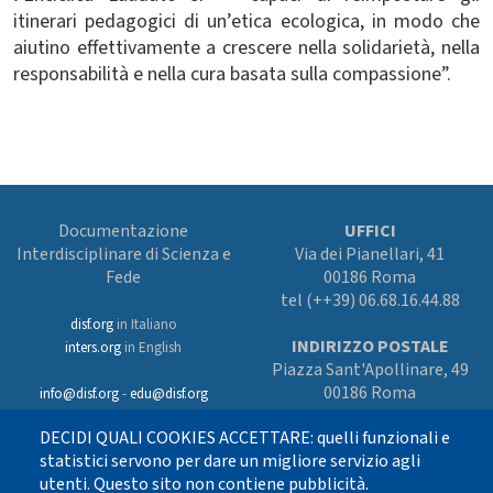
itinerari pedagogici di un’etica ecologica, in modo che
aiutino effettivamente a crescere nella solidarietà, nella
responsabilità e nella cura basata sulla compassione”.
Documentazione
UFFICI
Interdisciplinare di Scienza e
Via dei Pianellari, 41
Fede
00186 Roma
tel (++39) 06.68.16.44.88
disf.org
in Italiano
INDIRIZZO POSTALE
inters.org
in English
Piazza Sant'Apollinare, 49
00186 Roma
info@disf.org
-
edu@disf.org
Preferenze cookies
DECIDI QUALI COOKIES ACCETTARE: quelli funzionali e
In collaborazione
con il Servizio
statistici servono per dare un migliore servizio agli
nazionale della CEI
utenti. Questo sito non contiene pubblicità.