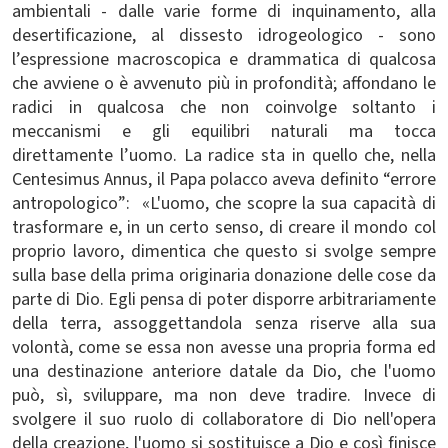
ambientali - dalle varie forme di inquinamento, alla
desertificazione, al dissesto idrogeologico - sono
l’espressione macroscopica e drammatica di qualcosa
che avviene o è avvenuto più in profondità; affondano le
radici in qualcosa che non coinvolge soltanto i
meccanismi e gli equilibri naturali ma tocca
direttamente l’uomo. La radice sta in quello che, nella
Centesimus Annus
, il Papa polacco aveva definito “errore
antropologico”: «L'uomo, che scopre la sua capacità di
trasformare e, in un certo senso, di creare il mondo col
proprio lavoro, dimentica che questo si svolge sempre
sulla base della prima originaria donazione delle cose da
parte di Dio. Egli pensa di poter disporre arbitrariamente
della terra, assoggettandola senza riserve alla sua
volontà, come se essa non avesse una propria forma ed
una destinazione anteriore datale da Dio, che l'uomo
può, sì, sviluppare, ma non deve tradire. Invece di
svolgere il suo ruolo di collaboratore di Dio nell'opera
della creazione, l'uomo si sostituisce a Dio e così finisce