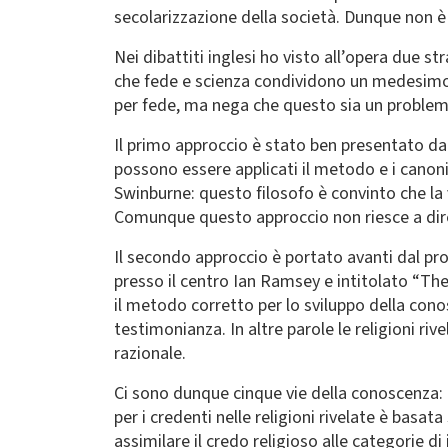
secolarizzazione della società. Dunque non è
Nei dibattiti inglesi ho visto all’opera due st
che fede e scienza condividono un medesimo 
per fede, ma nega che questo sia un problem
Il primo approccio è stato ben presentato dal
possono essere applicati il metodo e i canoni
Swinburne: questo filosofo è convinto che la 
Comunque questo approccio non riesce a dire 
Il secondo approccio è portato avanti dal pr
presso il centro Ian Ramsey e intitolato “The 
il metodo corretto per lo sviluppo della conos
testimonianza. In altre parole le religioni ri
razionale.
Ci sono dunque cinque vie della conoscenza: l
per i credenti nelle religioni rivelate è basat
assimilare il credo religioso alle categorie 