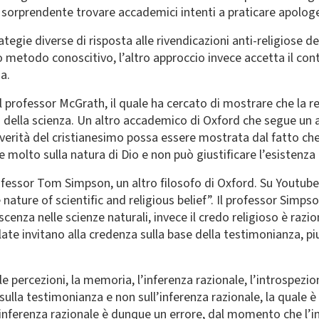
 sorprendente trovare accademici intenti a praticare apologet
rategie diverse di risposta alle rivendicazioni anti-religiose d
metodo conoscitivo, l’altro approccio invece accetta il con
a.
 professor McGrath, il quale ha cercato di mostrare che la re
 della scienza. Un altro accademico di Oxford che segue un a
verità del cristianesimo possa essere mostrata dal fatto che
molto sulla natura di Dio e non può giustificare l’esistenza
ofessor Tom Simpson, un altro filosofo di Oxford. Su Youtub
nature of scientific and religious belief”. Il professor Simps
cenza nelle scienze naturali, invece il credo religioso è razi
velate invitano alla credenza sulla base della testimonianza, p
e percezioni, la memoria, l’inferenza razionale, l’introspezi
a sulla testimonianza e non sull’inferenza razionale, la quale 
di inferenza razionale è dunque un errore, dal momento che l