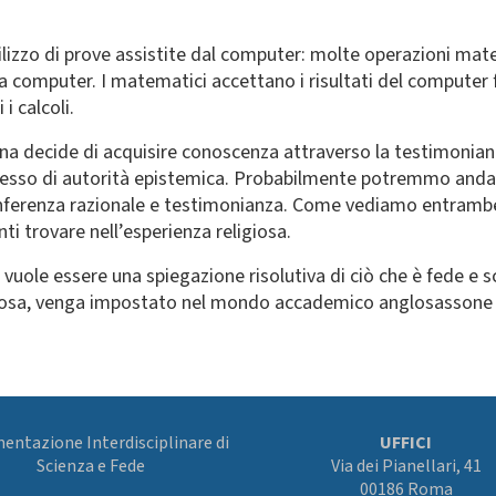
tilizzo di prove assistite dal computer: molte operazioni m
computer. I matematici accettano i risultati del computer fi
i calcoli.
decide di acquisire conoscenza attraverso la testimonianza 
esso di autorità epistemica. Probabilmente potremmo andare 
erenza razionale e testimonianza. Come vediamo entrambe al
 trovare nell’esperienza religiosa.
le essere una spiegazione risolutiva di ciò che è fede e sc
religiosa, venga impostato nel mondo accademico anglosassone
ntazione Interdisciplinare di
UFFICI
Scienza e Fede
Via dei Pianellari, 41
00186 Roma