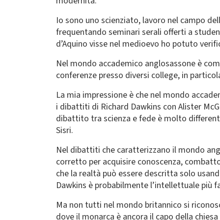
modernità.
Io sono uno scienziato, lavoro nel campo dell
frequentando seminari serali offerti a studen
d’Aquino visse nel medioevo ho potuto verifi
Nel mondo accademico anglosassone è comune 
conferenze presso diversi college, in particol
La mia impressione è che nel mondo accademi
i dibattiti di Richard Dawkins con Alister Mc
dibattito tra scienza e fede è molto different
Sisri.
Nel dibattiti che caratterizzano il mondo ang
corretto per acquisire conoscenza, combattono
che la realtà può essere descritta solo usand
Dawkins è probabilmente l’intellettuale più f
Ma non tutti nel mondo britannico si riconosc
dove il monarca è ancora il capo della chiesa d