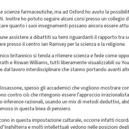
e scienze farmaceutiche, ma ad Oxford ho avuto la possibilità
ti. Inoltre ho potuto seguire alcuni corsi presso un collegi
care quanto i suoi insegnamenti possano ancora essere attua
assistere a dibattiti su temi riguardanti il rapporto tra 
are presso il centro Ian Ramsey per la scienza e la religione.
co britannico si tenda a ritenere scienza e fede come oppos
Grath e Rowan Williams, tutti liberamente visualizzabili su Y
e dal lavoro interdisciplinare che stanno portando avanti altre
losassone, spesso gli accademici che vogliono mostrare come 
 contro ciò che ritengono essere l’approccio irrazionalista 
o inferenze razionali, usando un mix di metodi deduttivi, abd
amoso in questa linea di pensiero.
ono in questa impostazione culturale, occorre infatti ricorda
’Inghilterra e molti intellettuali vedono nelle posizioni degli