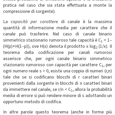
pratica nel caso che sia stata effettuata a monte la
compressione di sorgente).
La
capacità per carattere
di canale è la massima
quantità di informazione media per carattere che il
canale può trasferire. Nel caso di canale binario
simmetrico stazionario rumoroso tale capacità è C
= 1–
1
(H(p)+H(1–p)), ove H(x) denota il prodotto x log
(1/x). Il
2
teorema della codificazione per canali rumorosi
asserisce che, per ogni canale binario simmetrico
stazionario rumoroso con capacità per carattere C
, per
1
ogni numero reale s
>
0, esiste una coppia di numeri (r,n)
tale che se si codificano blocchi di r caratteri binari
provenienti dalla sorgente in blocchi di n caratteri binari
da immettere nel canale, se r/n < C
, allora la probabilità
1
media di errore si può rendere minore di s adottando un
opportuno metodo di codifica.
In altre parole questo teorema (anche in forme più