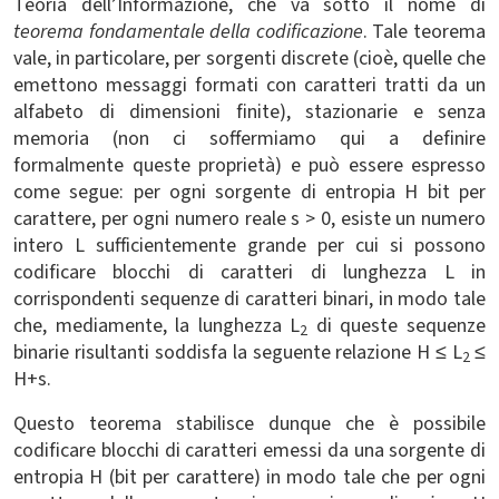
Teoria dell’Informazione, che va sotto il nome di
teorema fondamentale della codificazione
. Tale teorema
vale, in particolare, per sorgenti discrete (cioè, quelle che
emettono messaggi formati con caratteri tratti da un
alfabeto di dimensioni finite), stazionarie e senza
memoria (non ci soffermiamo qui a definire
formalmente queste proprietà) e può essere espresso
come segue: per ogni sorgente di entropia H bit per
carattere, per ogni numero reale s
>
0, esiste un numero
intero L sufficientemente grande per cui si possono
codificare blocchi di caratteri di lunghezza L in
corrispondenti sequenze di caratteri binari, in modo tale
che, mediamente, la lunghezza L
di queste sequenze
2
binarie risultanti soddisfa la seguente relazione H ≤ L
≤
2
H+s.
Questo teorema stabilisce dunque che è possibile
codificare blocchi di caratteri emessi da una sorgente di
entropia H (bit per carattere) in modo tale che per ogni