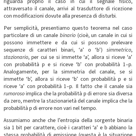
riguarda proprio il caso in cui il segnale fisico,
attraversato il canale, arrivi al trasduttore di ricezione
con modificazioni dovute alla presenza di disturbi.
Per semplicità, presentiamo questo teorema nel caso
particolare di un canale
binario
(cioè, un canale in cui si
possono immettere e da cui si possono prelevare
sequenze di caratteri binari, ‘a’ o ‘b’)
simmetrico
,
stazionario
, per cui se si immette ‘a’, allora si riceve ‘a’
con probabilità p e si riceve ‘b’ con probabilità 1–p.
Analogamente, per la simmetria del canale, se si
immette ‘b’, allora si riceve ‘b’ con probabilità p e si
riceve ‘a’ con probabilità 1–p. Il fatto che il canale sia
rumoroso
implica che la probabilità p di errore sia diversa
da zero, mentre la stazionarietà del canale implica che la
probabilità p di errore non vari nel tempo.
Assumiamo anche che l’entropia della sorgente binaria
sia 1 bit per carattere, cioè i caratteri ‘a’ e b abbiano la
stessa probabilità di emissione (questa è la situazione