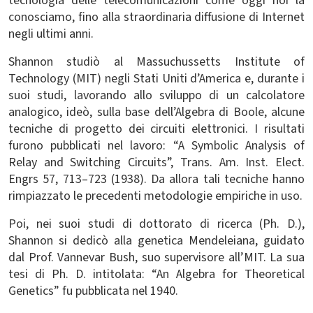
tecnologia delle telecomunicazioni come oggi noi la
conosciamo, fino alla straordinaria diffusione di Internet
negli ultimi anni.
Shannon studiò al Massuchussetts Institute of
Technology (MIT) negli Stati Uniti d’America e, durante i
suoi studi, lavorando allo sviluppo di un calcolatore
analogico, ideò, sulla base dell’Algebra di Boole, alcune
tecniche di progetto dei circuiti elettronici. I risultati
furono pubblicati nel lavoro: “A Symbolic Analysis of
Relay and Switching Circuits”, Trans. Am. Inst. Elect.
Engrs 57, 713–723 (1938). Da allora tali tecniche hanno
rimpiazzato le precedenti metodologie empiriche in uso.
Poi, nei suoi studi di dottorato di ricerca (Ph. D.),
Shannon si dedicò alla genetica Mendeleiana, guidato
dal Prof. Vannevar Bush, suo supervisore all’MIT. La sua
tesi di Ph. D. intitolata: “An Algebra for Theoretical
Genetics” fu pubblicata nel 1940.