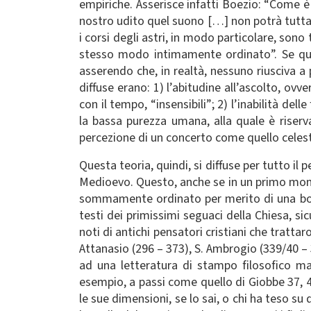
empiriche. Asserisce infatti Boezio: “Come è
nostro udito quel suono […] non potrà tutta
i corsi degli astri, in modo particolare, son
stesso modo intimamente ordinato”. Se qual
asserendo che, in realtà, nessuno riusciva a p
diffuse erano: 1) l’abitudine all’ascolto, ovv
con il tempo, “insensibili”; 2) l’inabilità de
la bassa purezza umana, alla quale è riserva
percezione di un concerto come quello celes
Questa teoria, quindi, si diffuse per tutto il
Medioevo. Questo, anche se in un primo mome
sommamente ordinato per merito di una bontà
testi dei primissimi seguaci della Chiesa, s
noti di antichi pensatori cristiani che tratta
Attanasio (296 – 373), S. Ambrogio (339/40 – 
ad una letteratura di stampo filosofico m
esempio, a passi come quello di Giobbe 37, 4-
le sue dimensioni, se lo sai, o chi ha teso su