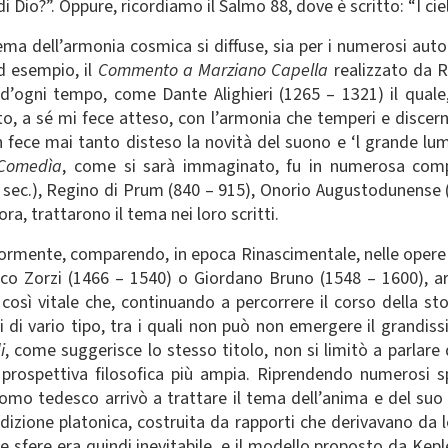
 di Dio?”. Oppure, ricordiamo il Salmo 88, dove è scritto: “I ci
tema dell’armonia cosmica si diffuse, sia per i numerosi auto
d esempio, il
Commento a Marziano Capella
realizzato da Re
i d’ogni tempo, come Dante Alighieri (1265 – 1321) il quale, 
, a sé mi fece atteso, con l’armonia che temperi e discerni 
fece mai tanto disteso la novità del suono e ‘l grande lu
Comedìa
, come si sarà immaginato, fu in numerosa compa
X sec.), Regino di Prum (840 – 915), Onorio Augustodunense (
ra, trattarono il tema nei loro scritti.
iormente, comparendo, in epoca Rinascimentale, nelle opere d
sco Zorzi (1466 – 1540) o Giordano Bruno (1548 – 1600), a
sì vitale che, continuando a percorrere il corso della storia
sti di vario tipo, tra i quali non può non emergere il gran
i
, come suggerisce lo stesso titolo, non si limitò a parlare 
prospettiva filosofica più ampia. Riprendendo numerosi sp
ronomo tedesco arrivò a trattare il tema dell’anima e del su
radizione platonica, costruita da rapporti che derivavano da
 sfere era quindi inevitabile, e il modello proposto da Keple