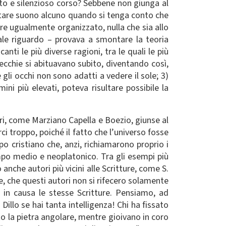
ito e silenzioso corso? Sebbene non giunga al
itare suono alcuno quando si tenga conto che
ere ugualmente organizzato, nulla che sia allo
ale riguardo – provava a smontare la teoria
nti le più diverse ragioni, tra le quali le più
orecchie si abituavano subito, diventando così,
 gli occhi non sono adatti a vedere il sole; 3)
ni più elevati, poteva risultare possibile la
tori, come Marziano Capella e Boezio, giunse al
troppo, poiché il fatto che l’universo fosse
 cristiano che, anzi, richiamarono proprio i
ampo medio e neoplatonico. Tra gli esempi più
anche autori più vicini alle Scritture, come S.
e, che questi autori non si rifecero solamente
in causa le stesse Scritture. Pensiamo, ad
illo se hai tanta intelligenza! Chi ha fissato
sto la pietra angolare, mentre gioivano in coro