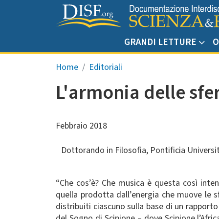
Salta al contenuto principale
GRANDI LETTURE
O
Briciole di pane
Home
Editoriali
L'armonia delle sfe
Febbraio 2018
Dottorando in Filosofia, Pontificia Univers
“Che cos’è? Che musica è questa così intens
quella prodotta dall’energia che muove le s
distribuiti ciascuno sulla base di un rappor
del Sogno di Scipione – dove Scipione l’Afri