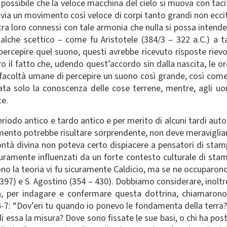
 possibile che la veloce macchina del cielo si muova con tac
via un movimento così veloce di corpi tanto grandi non ecc
o tra loro connessi con tale armonia che nulla si possa intend
che scettico – come fu Aristotele (384/3 – 322 a.C.) a t
ercepire quel suono, questi avrebbe ricevuto risposte rievoca
ero il fatto che, udendo quest’accordo sin dalla nascita, le 
lle facoltà umane di percepire un suono così grande, così come
ta solo la conoscenza delle cose terrene, mentre, agli uomi
te.
 periodo antico e tardo antico e per merito di alcuni tardi au
nto potrebbe risultare sorprendente, non deve meravigliarci 
 divina non poteva certo dispiacere a pensatori di stampo
icuramente influenzati da un forte contesto culturale di st
rono la teoria vi fu sicuramente Caldicio, ma se ne occuparono 
397) e S. Agostino (354 – 430). Dobbiamo considerare, inoltr
a, per indagare e confermare questa dottrina, chiamarono 
7: “Dov’eri tu quando io ponevo le fondamenta della terra? D
 di essa la misura? Dove sono fissate le sue basi, o chi ha po