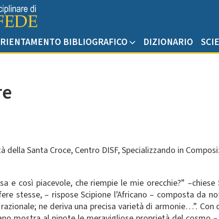
RIENTAMENTO BIBLIOGRAFICO
DIZIONARIO
SCI
re
ità della Santa Croce, Centro DISF, Specializzando in Composiz
a e così piacevole, che riempie le mie orecchie?” –chiese S
fere stesse, – rispose Scipione l’Africano – composta da not
to razionale; ne deriva una precisa varietà di armonie…”. Con
cano mostra al nipote le meravigliose proprietà del cosmo – d