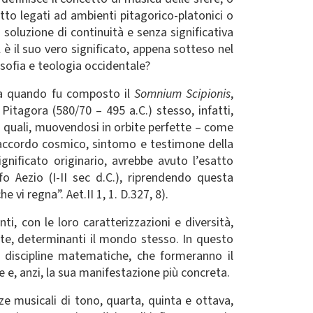
tto legati ad ambienti pitagorico-platonici o
 soluzione di continuità e senza significativa
l è il suo vero significato, appena sotteso nel
osofia e teologia occidentale?
o a quando fu composto il
Somnium Scipionis
,
Pitagora (580/70 – 495 a.C.) stesso, infatti,
 i quali, muovendosi in orbite perfette – come
 accordo cosmico, sintomo e testimone della
ignificato originario, avrebbe avuto l’esatto
fo Aezio (I-II sec d.C.), riprendendo questa
 vi regna”. Aet.II 1, 1. D.327, 8).
i, con le loro caratterizzazioni e diversità,
ute, determinanti il mondo stesso. In questo
re discipline matematiche, che formeranno il
e, anzi, la sua manifestazione più concreta.
e musicali di tono, quarta, quinta e ottava,