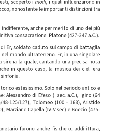
lesti, scoperto i
modi
, i quali influenzarono in
occo, nonostante le importanti distinzioni tra
 indifferente, anche per merito di uno dei più
initiva consacrazione: Platone (427-347 a.C.).
di Er, soldato caduto sul campo di battaglia
 nel mondo ultraterreno. Er, in una singolare
na sirena la quale, cantando una precisa nota
che in questo caso, la musica dei cieli era
 sinfonia.
storico estesissimo. Solo nel periodo antico e
e: Alessandro di Efeso (I sec. a.C.), Igino (64
46/48-125/127), Tolomeo (100 - 168), Aristide
30), Marziano Capella (IV-V sec) e Boezio (475-
anetario furono anche fisiche o, addirittura,