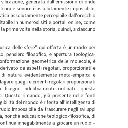
 vibrazione, generata dall’emissione di onde
 di onde sonore è assolutamente impossibile,
stica assolutamente percepibile dall’orecchio
tabile in numerosi siti e portali online, come
a prima volta nella storia, quindi, a ciascuno
musica delle sfere” qui offerta è un modo per
o, pensiero filosofico, e apertura teologica-
a conformazione geometrica delle molecole, è
 derivato da aspetti regolari, proporzionati e
e, di natura evidentemente meta-empirica e
indagare quegli elementi regolari proporzionati
i un disegno indubbiamente ordinato: questa
o. Questo rimando, già presente nelle fonti
bilità del mondo è riferita all’intelligenza di
 ruolo impossibile da trascurare negli sviluppi
à, nonché educazione teologico-filosofica, di
ntinua innegabilmente a giocare un ruolo –