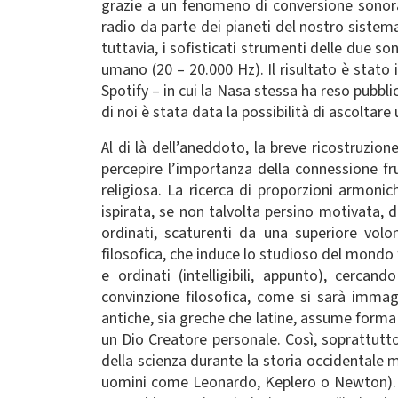
grazie a un fenomeno di conversione sono
radio da parte dei pianeti del nostro siste
tuttavia, i sofisticati strumenti delle due 
umano (20 – 20.000 Hz). Il risultato è stato 
Spotify – in cui la Nasa stessa ha reso pubbl
di noi è stata data la possibilità di ascoltare
Al di là dell’aneddoto, la breve ricostruzio
percepire l’importanza della connessione fru
religiosa. La ricerca di proporzioni armoni
ispirata, se non talvolta persino motivata, d
ordinati, scaturenti da una superiore vol
filosofica, che induce lo studioso del mondo f
e ordinati (intelligibili, appunto), cerca
convinzione filosofica, come si sarà immag
antiche, sia greche che latine, assume forma p
un Dio Creatore personale. Così, soprattutto i
della scienza durante la storia occidentale 
uomini come Leonardo, Keplero o Newton). 