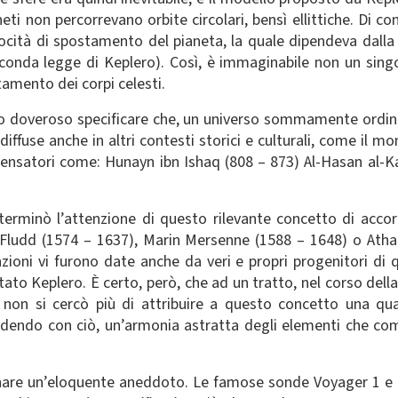
aneti non percorrevano orbite circolari, bensì ellittiche. Di
cità di spostamento del pianeta, la quale dipendeva dalla s
 seconda legge di Keplero). Così, è immaginabile non un si
amento dei corpi celesti.
ngo doveroso specificare che, un universo sommamente ordin
iffuse anche in altri contesti storici e culturali, come il mon
nsatori come: Hunayn ibn Ishaq (808 – 873) Al-Hasan al-Kat
, terminò l’attenzione di questo rilevante concetto di acco
t Fludd (1574 – 1637), Marin Mersenne (1588 – 1648) o Ath
ioni vi furono date anche da veri e propri progenitori di 
ato Keplero. È certo, però, che ad un tratto, nel corso della
e non si cercò più di attribuire a questo concetto una qua
endendo con ciò, un’armonia astratta degli elementi che co
nare un’eloquente aneddoto. Le famose sonde Voyager 1 e 2,