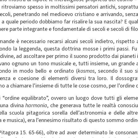
o ritroviamo spesso in moltissimi pensatori antichi, soprattu
secoli, penetrando nel medioevo cristiano e arrivando, senza
a a quale periodo dobbiamo far risalire la sua nascita? E qua
re parte integrante e fondamentale di secoli e secoli di fil
nde è necessario recarsi alcuni secoli indietro, rispett
condo la leggenda, questa dottrina mosse i primi passi. Fu 
idivine, ad ascoltare per primo il suono prodotto dai pianeti
cevano ognuno un tono musicale e, tutti insieme, un grande
mondo in modo bello e ordinato (
kosmos
, secondo il suo s
enza e coesione di elementi diversi tra loro. Il dossogra
mo a chiamare l’insieme di tutte le cose cosmo, per l’ordine che
 “ordine equilibrato”, ovvero un luogo dove tutti gli element
 una divina
harmonia
, che generava tutte le realtà conosci
ella scuola pitagorica sorella dell’astronomia e delle alt
 e musica), era l’ennesimo risultato di questo sommo ordine 
 Pitagora 15. 65-66), oltre ad aver determinato le consonanz