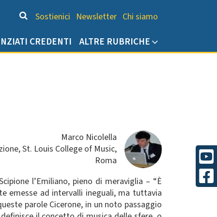
Chi siamo
Sostienici
Newsletter
Chi siamo
ENZIATI CREDENTI
ALTRE RUBRICHE
Marco Nicolella
ione, St. Louis College of Music,
Roma
cipione l’Emiliano, pieno di meraviglia – “È
e emesse ad intervalli ineguali, ma tuttavia
 queste parole Cicerone, in un noto passaggio
efinisce il concetto di musica delle sfere, o