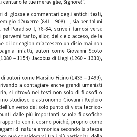
eli cantano le tue meraviglie, Signore!”.
ri di glosse e commentari degli antichi testi,
migio d’Auxerre (841 - 908) –, sia per taluni
nel Paradiso I, 76-84, scrive i famosi versi:
parvemi tanto, allor, del cielo acceso, de la
me di lor cagion m’accesero un disio mai non
gnia: infatti, autori come Giovanni Scoto
1080 – 1154) Jacobus di Liegi (1260 – 1330),
i autori come Marsilio Ficino (1433 – 1499),
rrivando a contagiare anche grandi umanisti
, si ritrovò nei testi non solo di filosofi o
dissimo studioso e astronomo Giovanni Keplero
dell’universo dal solo punto di vista tecnico-
unti dalle più importanti scuole filosofiche
o rapporto con il cosmo poiché, proprio come
 legami di natura armonica secondo la stessa
ro può considerarsi tra i più particolari della