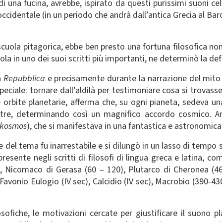
di una fucina, avrebbe, ispirato da questi purissimi suoni ce
occidentale (in un periodo che andrà dall’antica Grecia al Bar
cuola pitagorica, ebbe ben presto una fortuna filosofica non
la in uno dei suoi scritti più importanti, ne determinò la def
a
Repubblica
e precisamente durante la narrazione del mito 
eciale: tornare dall’aldilà per testimoniare cosa si trovasse
e orbite planetarie, afferma che, su ogni pianeta, sedeva u
altre, determinando così un magnifico accordo cosmico. An
kosmos
), che si manifestava in una fantastica e astronomica
 del tema fu inarrestabile e si dilungò in un lasso di tempo 
presente negli scritti di filosofi di lingua greca e latina, com
.C.), Nicomaco di Gerasa (60 – 120), Plutarco di Cheronea (
c), Favonio Eulogio (IV sec), Calcidio (IV sec), Macrobio (390-4
ofiche, le motivazioni cercate per giustificare il suono pl