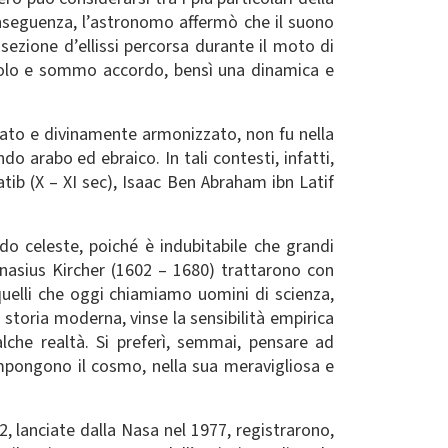
 conseguenza, l’astronomo affermò che il suono
ezione d’ellissi percorsa durante il moto di
ngolo e sommo accordo, bensì una dinamica e
ato e divinamente armonizzato, non fu nella
do arabo ed ebraico. In tali contesti, infatti,
ib (X – XI sec), Isaac Ben Abraham ibn Latif
rdo celeste, poiché è indubitabile che grandi
anasius Kircher (1602 – 1680) trattarono con
quelli che oggi chiamiamo uomini di scienza,
 storia moderna, vinse la sensibilità empirica
lche realtà. Si preferì, semmai, pensare ad
mpongono il cosmo, nella sua meravigliosa e
 lanciate dalla Nasa nel 1977, registrarono,