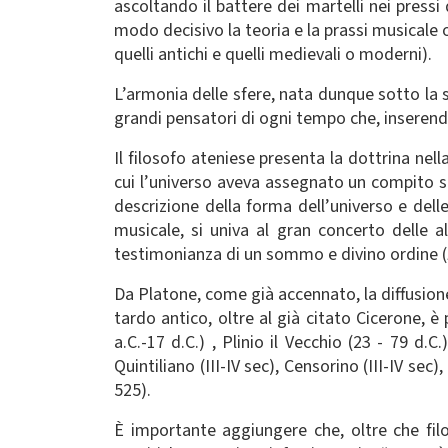
ascoltando il battere dei martelli nei pressi 
modo decisivo la teoria e la prassi musicale 
quelli antichi e quelli medievali o moderni).
L’armonia delle sfere, nata dunque sotto la s
grandi pensatori di ogni tempo che, inserendo
Il filosofo ateniese presenta la dottrina nell
cui l’universo aveva assegnato un compito sp
descrizione della forma dell’universo e dell
musicale, si univa al gran concerto delle 
testimonianza di un sommo e divino ordine (
Da Platone, come già accennato, la diffusione
tardo antico, oltre al già citato Cicerone, è 
a.C.-17 d.C.) , Plinio il Vecchio (23 - 79 d
Quintiliano (III-IV sec), Censorino (III-IV se
525).
È importante aggiungere che, oltre che filos