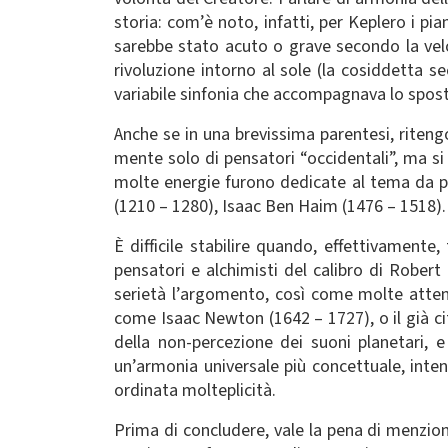
storia: com’è noto, infatti, per Keplero i pi
sarebbe stato acuto o grave secondo la velo
rivoluzione intorno al sole (la cosiddetta
variabile sinfonia che accompagnava lo spost
Anche se in una brevissima parentesi, rite
mente solo di pensatori “occidentali”, ma si d
molte energie furono dedicate al tema da pe
(1210 – 1280), Isaac Ben Haim (1476 – 1518).
È difficile stabilire quando, effettivamente
pensatori e alchimisti del calibro di Rober
serietà l’argomento, così come molte attenz
come Isaac Newton (1642 – 1727), o il già cit
della non-percezione dei suoni planetari, 
un’armonia universale più concettuale, int
ordinata molteplicità.
Prima di concludere, vale la pena di menzio