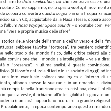
ra chiamato
data sonification
, ciò che sembrava essere una
ma solare. Come sappiamo, nello spazio vuoto, il movimento
sonde seppero convertire questo segnale in una frequenza acu
inciso su un CD, acquistabile dalla Nasa stessa, oppure ascol
ico l’album
Nasa Voyager Space Sounds
– o Youtube.com. Per l
 una “vera e propria musica delle sfere”.
ne storica delle vicende dell’armonia dell’universo e della “
ttuosa, sebbene talvolta “tortuosa”, tra pensiero scientific
che nello studio del mondo fisico, dalle orbite celesti all
alla convinzione che il mondo sia intellegibile – vale a dire:
ontà o “presenza”. In ultima analisi, è questa convinzion
isico (il filosofo naturale di ieri e lo scienziato di oggi) ad 
ndo una loro eventuale collocazione logica all’interno d
inato, affonda spesso le sue radici in un rimando al divin
iù compiuta nella tradizione ebraico-cristiana, dove l’intelligi
n questa veste, il richiamo all’intelligibilità ha giocato un
moderna (non sarà inopportuno ricordare la grande religiosit
Probabilmente, in epoca contemporanea questo rimando co