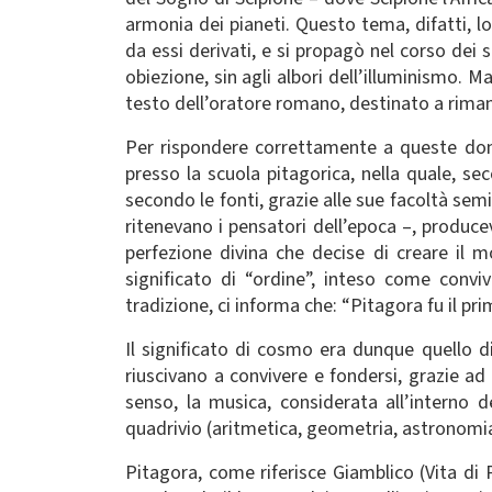
armonia dei pianeti. Questo tema, difatti, l
da essi derivati, e si propagò nel corso dei 
obiezione, sin agli albori dell’illuminismo. M
testo dell’oratore romano, destinato a rimane
Per rispondere correttamente a queste doma
presso la scuola pitagorica, nella quale, se
secondo le fonti, grazie alle sue facoltà sem
ritenevano i pensatori dell’epoca –, produ
perfezione divina che decise di creare il 
significato di “ordine”, inteso come conviv
tradizione, ci informa che: “Pitagora fu il pri
Il significato di cosmo era dunque quello di
riuscivano a convivere e fondersi, grazie ad
senso, la musica, considerata all’interno d
quadrivio (aritmetica, geometria, astronomia
Pitagora, come riferisce Giamblico (Vita di