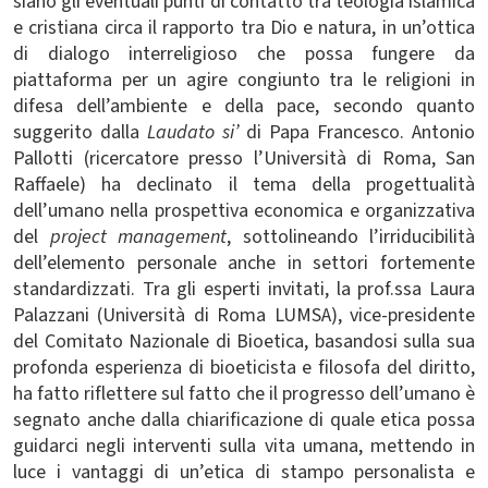
siano gli eventuali punti di contatto tra teologia islamica
e cristiana circa il rapporto tra Dio e natura, in un’ottica
di dialogo interreligioso che possa fungere da
piattaforma per un agire congiunto tra le religioni in
difesa dell’ambiente e della pace, secondo quanto
suggerito dalla
Laudato si’
di Papa Francesco. Antonio
Pallotti (ricercatore presso l’Università di Roma, San
Raffaele) ha declinato il tema della progettualità
dell’umano nella prospettiva economica e organizzativa
del
project management
, sottolineando l’irriducibilità
dell’elemento personale anche in settori fortemente
standardizzati. Tra gli esperti invitati, la prof.ssa Laura
Palazzani (Università di Roma LUMSA), vice-presidente
del Comitato Nazionale di Bioetica, basandosi sulla sua
profonda esperienza di bioeticista e filosofa del diritto,
ha fatto riflettere sul fatto che il progresso dell’umano è
segnato anche dalla chiarificazione di quale etica possa
guidarci negli interventi sulla vita umana, mettendo in
luce i vantaggi di un’etica di stampo personalista e