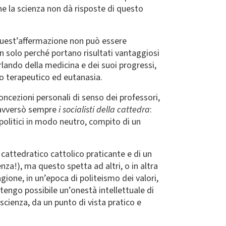
che la scienza non dà risposte di questo
quest’affermazione non può essere
on solo perché portano risultati vantaggiosi
rlando della medicina e dei suoi progressi,
to terapeutico ed eutanasia.
oncezioni personali di senso dei professori,
r avversò sempre
i socialisti della cattedra
:
 politici in modo neutro, compito di un
cattedratico cattolico praticante e di un
enza!), ma questo spetta ad altri, o in altra
gione, in un’epoca di politeismo dei valori,
itengo possibile un’onestà intellettuale di
scienza, da un punto di vista pratico e