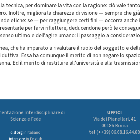
lla tecnica, per dominare la vita con la ragione: ciò vale tant
ro. Inoltre, migliora la chiarezza di visione — sempre che già
nde etiche: se — per raggiungere certi fini — occorra anche 
entarle per farvi riflettere, deducendone però le conseguenz
senso ultimo e dell’agire umano: il passaggio a considerazioni
a, che ha imparato a rivalutare il ruolo del soggetto e dell
riduttiva. Essa ha comunque il merito di non negare lo spa
ienna. Ed il merito di restituire all’università e alla trasmissi
ntazione Interdisciplinare di
UFFICI
Scienza e Fede
Via dei Pianellari, 41
00186 Roma
tel (++39) 06.68.16.44.88
disf.org
in Italiano
inters.org
in English