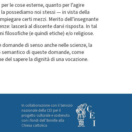
o per le cose esterne, quanto per l’agire
 la possediamo noi stessi — in vista della
impiegare certi mezzi. Merito dell’insegnante
e: lascerà al discente darvi risposta. In tal
 filosofiche (e quindi etiche) e/o religiose.
e domande di senso anche nelle scienze, la
zio semantico di queste domande, come
one del sapere la dignità di una vocazione.
In collaborazione con il Servizio
nazionale della CEI per il
progetto culturale e sostenuto
con i fondi dell’8xmille alla
Chiesa cattolica