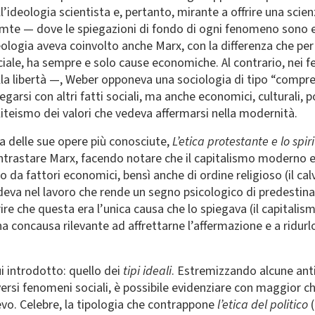
l’ideologia scientista e, pertanto, mirante a offrire una scien
mte — dove le spiegazioni di fondo di ogni fenomeno sono 
eologia aveva coinvolto anche Marx, con la differenza che 
ciale, ha sempre e solo cause economiche. Al contrario, nei f
lla libertà —, Weber opponeva una sociologia di tipo “compren
egarsi con altri fatti sociali, ma anche economici, culturali, p
liteismo dei valori che vedeva affermarsi nella modernità.
a delle sue opere più conosciute,
L’etica protestante e lo spir
ntrastare Marx, facendo notare che il capitalismo moderno
o da fattori economici, bensì anche di ordine religioso (il cal
deva nel lavoro che rende un segno psicologico di predestinaz
rire che questa era l’unica causa che lo spiegava (il capital
 concausa rilevante ad affrettarne l’affermazione e a ridurlo p
 introdotto: quello dei
tipi ideali
. Estremizzando alcune an
iversi fenomeni sociali, è possibile evidenziare con maggior ch
ievo. Celebre, la tipologia che contrappone
l’etica del politico
(