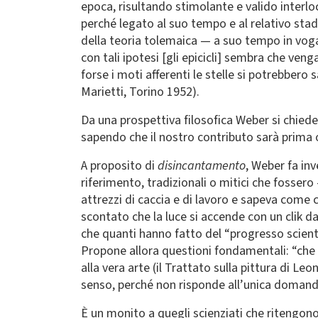
epoca, risultando stimolante e valido inter
perché legato al suo tempo e al relativo sta
della teoria tolemaica — a suo tempo in voga e
con tali ipotesi [gli epicicli] sembra che ven
forse i moti afferenti le stelle si potrebbero
Marietti, Torino 1952).
Da una prospettiva filosofica Weber si chiede
sapendo che il nostro contributo sarà prima o
A proposito di
disincantamento
, Weber fa in
riferimento, tradizionali o mitici che fosse
attrezzi di caccia e di lavoro e sapeva come 
scontato che la luce si accende con un clik d
che quanti hanno fatto del “progresso scientif
Propone allora questioni fondamentali: “che 
alla vera arte (il Trattato sulla pittura di Le
senso, perché non risponde all’unica doman
È un monito a quegli scienziati che ritengono