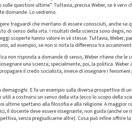
to sulle questioni ultime”. Tuttavia, precisa Weber, se è vero 
este domande. Lo vedremo.
ere traguardi che meritano di essere conosciuti, anche se 
o di senso della vita. I risultati della scienza sono degni, n
eggi scoperte hanno valore in sé stesse. Tuttavia, Weber, pa
cono, ad esempio, se non si nota la differenza tra accanimen
tifica non risponda a domande di senso, Weber ritiene che le c
insegnare una scienza; specialmente, poi, la politica. Webe
 propagare il credo socialista, invece di insegnare i fenomeni
a demagoghi. E fa un esempio sulla diversa prospettiva di un 
utili a costruirsi un senso della vita (ecco lo scopo della sci
i ultime spettano alla filosofia e alla religione. A maggior ra
unici, il docente deve essere insegnante, non guida (anche se r
ttiva, senza pregiudicarne altre). Cosa può infine offrire la 