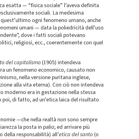
za esatta — “fisica sociale” l’aveva definita
esclusivamente sociali. La medesima
per quest’ultimo ogni fenomeno umano, anche
enomeni umani — data la poliedricità dell’uso
dente”, dove i fatti sociali potevano
olitici, religiosi, ecc., coerentemente con quel
ito del capitalismo
(1905) intendeva
 era un fenomeno economico, causato non
vinismo, nella versione puritana inglese,
ione alla vita eterna). Con ciò non intendeva
ismo moderno era in gestazione nella stessa
oi, di fatto, ad un’etica laica del risultato
tinomie —che nella realtà non sono sempre
iarezza la posta in palio; ed arrivare più
o della responsabilità) all’
etica del santo
(o