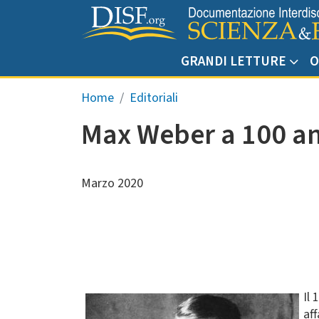
Salta al contenuto principale
GRANDI LETTURE
O
Briciole di pane
Home
Editoriali
Max Weber a 100 ann
Marzo 2020
Il
af