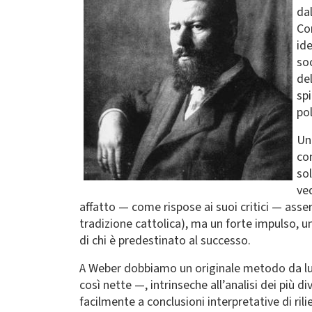
dal
Co
id
so
de
spi
po
Un
co
sol
ve
affatto — come rispose ai suoi critici — asse
tradizione cattolica), ma un forte impulso, una
di chi è predestinato al successo.
A Weber dobbiamo un originale metodo da lui
così nette —, intrinseche all’analisi dei più d
facilmente a conclusioni interpretative di ril