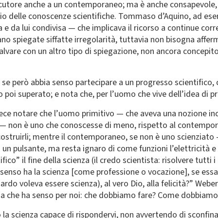
locutore anche a un contemporaneo; ma è anche consapevole, 
dio delle conoscenze scientifiche. Tommaso d’Aquino, ad ese
 da lui condivisa — che implicava il ricorso a continue correz
gano spiegate siffatte irregolarità, tuttavia non bisogna affe
 salvare con un altro tipo di spiegazione, non ancora concepit
 se però abbia senso partecipare a un progresso scientifico, c
 poi superato; e nota che, per l’uomo che vive dell’idea di p
vece notare che l’uomo primitivo — che aveva una nozione inc
ro — non è uno che conoscesse di meno, rispetto al contempo
costruirli; mentre il contemporaneo, se non è uno scienziato
a un pulsante, ma resta ignaro di come funzioni l’elettricità 
ico” il fine della scienza (il credo scientista: risolvere tut
senso ha la scienza [come professione o vocazione], se essa 
onardo voleva essere scienza), al vero Dio, alla felicità?” Web
da che ha senso per noi: che dobbiamo fare? Come dobbiamo
 la scienza capace di rispondervi, non avvertendo di sconfina