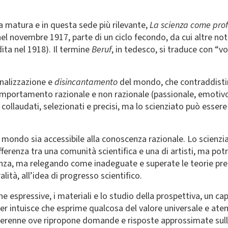
 matura e in questa sede più rilevante,
La scienza come prof
l novembre 1917, parte di un ciclo fecondo, da cui altre not
ita nel 1918). Il termine
Beruf
, in tedesco, si traduce con “v
ionalizzazione e
disincantamento
del mondo, che contraddistin
i comportamento razionale e non razionale (passionale, emoti
i collaudati, selezionati e precisi, ma lo scienziato può ess
il mondo sia accessibile alla conoscenza razionale. Lo scien
erenza tra una comunità scientifica e una di artisti, ma potre
za, ma relegando come inadeguate e superate le teorie preced
ità, all’idea di progresso scientifico.
he espressive, i materiali e lo studio della prospettiva, un c
er intuisce che esprime qualcosa del valore universale e atem
è perenne ove ripropone domande e risposte approssimate sul