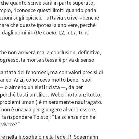
che quanto scrive sarà in parte superato,
mpio, riconosce questi limiti quando parla
ioni sugli epicicli. Tuttavia scrive: «benché
rmare che queste ipotesi siano vere, perché
o dagli uomini» (
De
Coelo
: I,2, n.17; tr. it.
he non arriverà mai a conclusioni definitive,
rogresso, la morte stessa è priva di senso.
antata dei fenomeni, ma con valori precisi di
raneo. Anzi, conosceva molto bene i suoi
 — o almeno un elettricista —, dà per
e perché basti un clik… Weber nota anzitutto,
ti i problemi umani) è miseramente naufragato.
non è una via per giungere al vero essere,
er fa rispondere Tolstoj: “La scienza non ha
 vivere?
”
re nella filosofia o nella fede. R. Spaemann