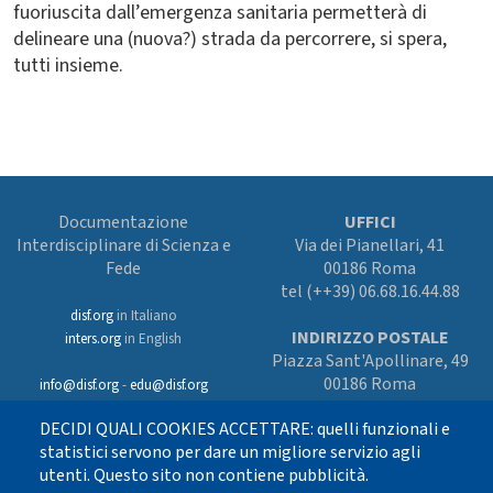
fuoriuscita dall’emergenza sanitaria permetterà di
delineare una (nuova?) strada da percorrere, si spera,
tutti insieme.
Documentazione
UFFICI
Interdisciplinare di Scienza e
Via dei Pianellari, 41
Fede
00186 Roma
tel (++39) 06.68.16.44.88
disf.org
in Italiano
INDIRIZZO POSTALE
inters.org
in English
Piazza Sant'Apollinare, 49
00186 Roma
info@disf.org
-
edu@disf.org
Preferenze cookies
DECIDI QUALI COOKIES ACCETTARE: quelli funzionali e
In collaborazione
con il Servizio
statistici servono per dare un migliore servizio agli
nazionale della CEI
utenti. Questo sito non contiene pubblicità.
per il progetto