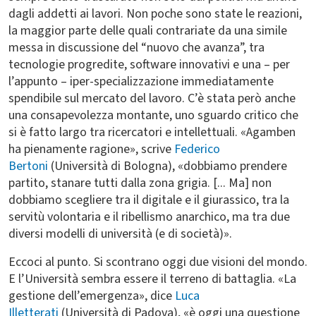
dagli addetti ai lavori. Non poche sono state le reazioni,
la maggior parte delle quali contrariate da una simile
messa in discussione del “nuovo che avanza”, tra
tecnologie progredite, software innovativi e una – per
l’appunto – iper-specializzazione immediatamente
spendibile sul mercato del lavoro. C’è stata però anche
una consapevolezza montante, uno sguardo critico che
si è fatto largo tra ricercatori e intellettuali. «Agamben
ha pienamente ragione», scrive
Federico
Bertoni
(Università di Bologna), «dobbiamo prendere
partito, stanare tutti dalla zona grigia. [... Ma] non
dobbiamo scegliere tra il digitale e il giurassico, tra la
servitù volontaria e il ribellismo anarchico, ma tra due
diversi modelli di università (e di società)».
Eccoci al punto. Si scontrano oggi due visioni del mondo.
E l’Università sembra essere il terreno di battaglia. «La
gestione dell’emergenza», dice
Luca
Illetterati
(Università di Padova), «è oggi una questione