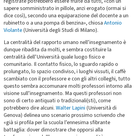
registrate potrebbero essere fruite da tutti, «con un
sapere somministrato in pillole, anzi erogato (ormai si
dice così), secondo una equiparazione del docente a un
rubinetto o a una pompa di benzina», chiosa
Antonio
Violante
(Università degli Studi di Milano).
La centralità del rapporto umano nell’insegnamento è
dunque ribadita da molti, e sembra costituire la
centralità dell’Università quale luogo fisico e
comunitario. Il contatto fisico, lo sguardo rapido o
prolungato, lo spazio condiviso, i luoghi vissuti, il caffè
scambiato con il professore e con gli altri colleghi, tutto
questo sembra accomunare molti professori intorno alla
visione sull’insegnamento. Ma questi professori non
sono di certo antiquati o tradizionali(sti), come
potrebbero dire alcuni.
Walter Lapini
(Università di
Genova) delinea uno scenario prossimo scrivendo che
«già si profila per la scuola l’ennesima sfibrante
battaglia: dover dimostrare che opporsi alla