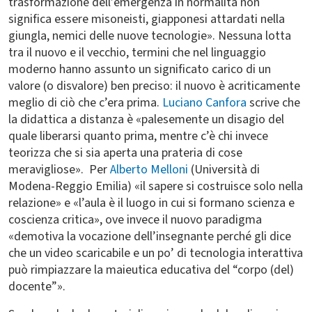
trasformazione dell’emergenza in normalità non
significa essere misoneisti, giapponesi attardati nella
giungla, nemici delle nuove tecnologie». Nessuna lotta
tra il nuovo e il vecchio, termini che nel linguaggio
moderno hanno assunto un significato carico di un
valore (o disvalore) ben preciso: il nuovo è acriticamente
meglio di ciò che c’era prima.
Luciano Canfora
scrive che
la didattica a distanza è «palesemente un disagio del
quale liberarsi quanto prima, mentre c’è chi invece
teorizza che si sia aperta una prateria di cose
meravigliose». Per
Alberto Melloni
(Università di
Modena-Reggio Emilia) «il sapere si costruisce solo nella
relazione» e «l’aula è il luogo in cui si formano scienza e
coscienza critica», ove invece il nuovo paradigma
«demotiva la vocazione dell’insegnante perché gli dice
che un video scaricabile e un po’ di tecnologia interattiva
può rimpiazzare la maieutica educativa del “corpo (del)
docente”».