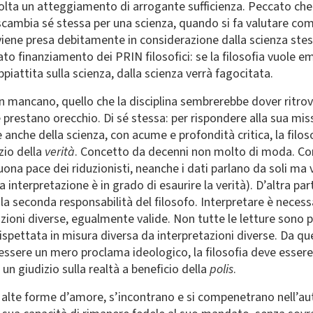
volta un atteggiamento di arrogante sufficienza. Peccato che
ia scambia sé stessa per una scienza, quando si fa valutare co
iene presa debitamente in considerazione dalla scienza stes
 finanziamento dei PRIN filosofici: se la filosofia vuole emu
ppiattita sulla scienza, dalla scienza verrà fagocitata.
non mancano, quello che la disciplina sembrerebbe dover ritro
e prestano orecchio. Di sé stessa: per rispondere alla sua mis
e anche della scienza, con acume e profondità critica, la filo
zio della
verità
. Concetto da decenni non molto di moda. Come
uona pace dei riduzionisti, neanche i dati parlano da soli ma v
 interpretazione è in grado di esaurire la verità). D’altra pa
 la seconda responsabilità del filosofo. Interpretare è necessa
zioni diverse, egualmente valide. Non tutte le letture sono po
 rispettata in misura diversa da interpretazioni diverse. Da q
le essere un mero proclama ideologico, la filosofia deve esser
 un giudizio sulla realtà a beneficio della
polis
.
 più alte forme d’amore, s’incontrano e si compenetrano nell’a