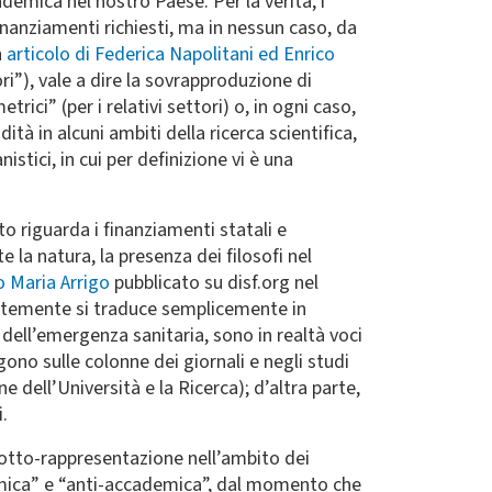
ademica nel nostro Paese. Per la verità, i
finanziamenti richiesti, ma in nessun caso, da
n
articolo di Federica Napolitani ed Enrico
ri”), vale a dire la sovrapproduzione di
rici” (per i relativi settori) o, in ogni caso,
à in alcuni ambiti della ricerca scientifica,
tici, in cui per definizione vi è una
o riguarda i finanziamenti statali e
 la natura, la presenza dei filosofi nel
o Maria Arrigo
pubblicato su disf.org nel
quentemente si traduce semplicemente in
 dell’emergenza sanitaria, sono in realtà voci
ono sulle colonne dei giornali e negli studi
e dell’Università e la Ricerca); d’altra parte,
.
 sotto-rappresentazione nell’ambito dei
demica” e “anti-accademica”, dal momento che