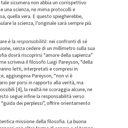
 tale sicumera non abbia un corrispettivo
me una scienza, ne mima protocolli e
sa, quella vera. E questo spiegherebbe,
lare la scienza, l’originale sarà sempre più
vare è la
responsabilità
: nei confronti di sé
sione, senza cedere di un millimetro sulla sua
sofia dovrà riscoprirsi “amore della sapienza”
 scriveva il filosofo Luigi Pareyson, “della
anno letti, interpretati e compresi in
rte, aggiungeva Pareyson, “non vi è
rio per porsi in rapporto alla verità, ma
ssibili [4], la realtà ne scoraggia alcune, ne
uesto segue infine la responsabilità verso
e “guida dei perplessi”, offrire orientamento
utentica missione della filosofia. La buona