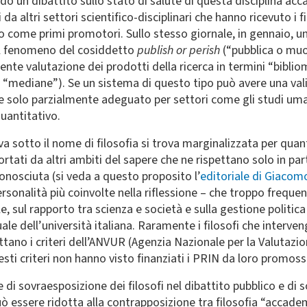
do un dibattito sullo stato di salute di questa disciplina acc
da altri settori scientifico-disciplinari che hanno ricevuto i 
no come primi promotori. Sullo stesso giornale, in gennaio, u
 il fenomeno del cosiddetto
publish or perish
(“pubblica o muo
nte valutazione dei prodotti della ricerca in termini “bibliomet
“mediane”). Se un sistema di questo tipo può avere una validit
 solo parzialmente adeguato per settori come gli studi umanis
quantitativo.
 sotto il nome di filosofia si trova marginalizzata per quant
ti da altri ambiti del sapere che ne rispettano solo in parte
onosciuta (si veda a questo proposito l’
editoriale di Giacom
 personalità più coinvolte nella riflessione – che troppo fre
, sul rapporto tra scienza e società e sulla gestione politica
 dell’università italiana. Raramente i filosofi che interveng
pettano i criteri dell’ANVUR (Agenzia Nazionale per la Valutazion
esti criteri non hanno visto finanziati i PRIN da loro promossi
 di sovraesposizione dei filosofi nel dibattito pubblico e di
può essere ridotta alla contrapposizione tra filosofia “acca