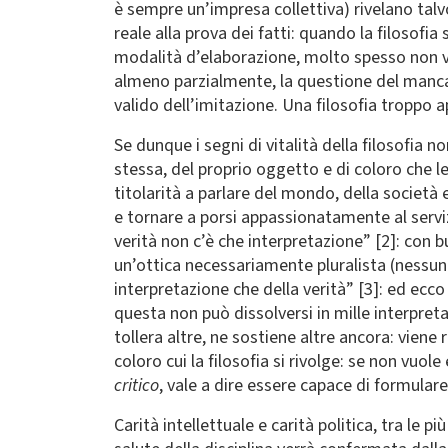
è sempre un’impresa collettiva) rivelano tal
reale alla prova dei fatti: quando la filosof
modalità d’elaborazione, molto spesso non v
almeno parzialmente, la questione del mancato
valido dell’imitazione. Una filosofia troppo a
Se dunque i segni di vitalità della filosofia 
stessa, del proprio oggetto e di coloro che l
titolarità a parlare del mondo, della società 
e tornare a porsi appassionatamente al servi
verità non c’è che interpretazione” [2]: con b
un’ottica necessariamente pluralista (nessuna
interpretazione che della verità” [3]: ed ecco
questa non può dissolversi in mille interpreta
tollera altre, ne sostiene altre ancora: viene
coloro cui la filosofia si rivolge: se non vuo
critico
, vale a dire essere capace di formulare
Carità intellettuale e carità politica, tra le