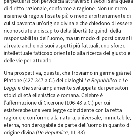
perpetuarsi con pervicacia attraverso i secoli sarà quella
di diritto razionale, conforme a ragione. Non un mero
insieme di regole fissate più o meno arbitrariamente di
cui si paventa un’origine divina e che chiedono di essere
riconosciute a discapito della libertà (e quindi della
responsabilità) dell’uomo, ma un modo di porsi davanti
al reale anche nei suoi aspetti più fattuali, uno sforzo
intellettuale faticoso orientato alla ricerca del giusto e
delle vie per attuarlo.
Una prospettiva, questa, che troviamo in germe già nel
Platone (427-347 a.C.) dei dialoghi
La Repubblica
e
Le
Leggi
e che sarà ampiamente sviluppata dai pensatori
stoici di età ellenistica e romana. Celebre è
l’affermazione di Cicerone (106-43 a.C.) per cui
esisterebbe una vera legge coincidente con la retta
ragione e conforme alla natura, universale, immutabile,
eterna, non derogabile da parte dell’uomo in quanto di
origine divina (
De Republica
, III, 33)