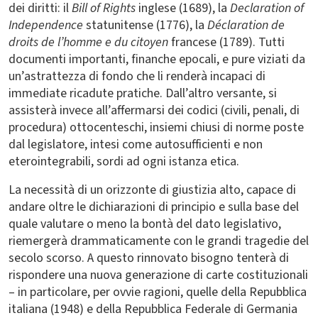
dei diritti: il
Bill of Rights
inglese (1689), la
Declaration of
Independence
statunitense (1776), la
Déclaration de
droits de l’homme e du citoyen
francese (1789). Tutti
documenti importanti, finanche epocali, e pure viziati da
un’astrattezza di fondo che li renderà incapaci di
immediate ricadute pratiche. Dall’altro versante, si
assisterà invece all’affermarsi dei codici (civili, penali, di
procedura) ottocenteschi, insiemi chiusi di norme poste
dal legislatore, intesi come autosufficienti e non
eterointegrabili, sordi ad ogni istanza etica.
La necessità di un orizzonte di giustizia alto, capace di
andare oltre le dichiarazioni di principio e sulla base del
quale valutare o meno la bontà del dato legislativo,
riemergerà drammaticamente con le grandi tragedie del
secolo scorso. A questo rinnovato bisogno tenterà di
rispondere una nuova generazione di carte costituzionali
– in particolare, per ovvie ragioni, quelle della Repubblica
italiana (1948) e della Repubblica Federale di Germania