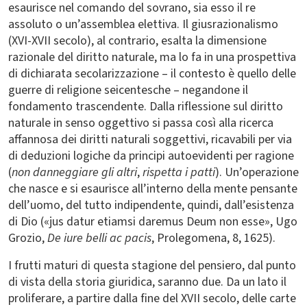
esaurisce nel comando del sovrano, sia esso il re
assoluto o un’assemblea elettiva. Il giusrazionalismo
(XVI-XVII secolo), al contrario, esalta la dimensione
razionale del diritto naturale, ma lo fa in una prospettiva
di dichiarata secolarizzazione – il contesto è quello delle
guerre di religione seicentesche – negandone il
fondamento trascendente. Dalla riflessione sul diritto
naturale in senso oggettivo si passa così alla ricerca
affannosa dei diritti naturali soggettivi, ricavabili per via
di deduzioni logiche da principi autoevidenti per ragione
(
non danneggiare gli altri
,
rispetta i patti
). Un’operazione
che nasce e si esaurisce all’interno della mente pensante
dell’uomo, del tutto indipendente, quindi, dall’esistenza
di Dio («jus datur etiamsi daremus Deum non esse», Ugo
Grozio,
De iure belli ac pacis
, Prolegomena, 8, 1625).
I frutti maturi di questa stagione del pensiero, dal punto
di vista della storia giuridica, saranno due. Da un lato il
proliferare, a partire dalla fine del XVII secolo, delle carte